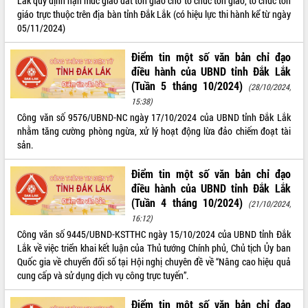
Lắk quy định hạn mức giao đất tôn giáo cho tổ chức tôn giáo, tổ chức tôn
giáo trực thuộc trên địa bàn tỉnh Đắk Lắk (có hiệu lực thi hành kể từ ngày
05/11/2024)
Điểm tin một số văn bản chỉ đạo
điều hành của UBND tỉnh Đắk Lắk
(Tuần 5 tháng 10/2024)
(28/10/2024,
15:38)
Công văn số 9576/UBND-NC ngày 17/10/2024 của UBND tỉnh Đắk Lắk
nhằm tăng cường phòng ngừa, xử lý hoạt động lừa đảo chiếm đoạt tài
sản.
Điểm tin một số văn bản chỉ đạo
điều hành của UBND tỉnh Đắk Lắk
(Tuần 4 tháng 10/2024)
(21/10/2024,
16:12)
Công văn số 9445/UBND-KSTTHC ngày 15/10/2024 của UBND tỉnh Đắk
Lắk về việc triển khai kết luận của Thủ tướng Chính phủ, Chủ tịch Ủy ban
Quốc gia về chuyển đổi số tại Hội nghị chuyên đề về “Nâng cao hiệu quả
cung cấp và sử dụng dịch vụ công trực tuyến”.
Điểm tin một số văn bản chỉ đạo