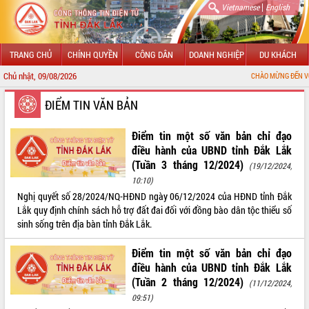
|
Vietnamese
English
TRANG CHỦ
CHÍNH QUYỀN
CÔNG DÂN
DOANH NGHIỆP
DU KHÁCH
Chủ nhật, 09/08/2026
CHÀO MỪNG ĐẾN VỚI CỔNG T
GIỚI THIỆU
ĐIỂM TIN VĂN BẢN
LÃNH ĐẠO UBND TỈNH
Điểm tin một số văn bản chỉ đạo
điều hành của UBND tỉnh Đắk Lắk
TIN TỨC SỰ KIỆN
(Tuần 3 tháng 12/2024)
(19/12/2024,
10:10)
SỞ, BAN, NGÀNH
Nghị quyết số 28/2024/NQ-HĐND ngày 06/12/2024 của HĐND tỉnh Đắk
Lắk quy định chính sách hỗ trợ đất đai đối với đồng bào dân tộc thiểu số
UBND CÁC XÃ, PHƯỜNG
sinh sống trên địa bàn tỉnh Đắk Lắk.
THÔNG TIN CHỈ ĐẠO ĐIỀU HÀNH
Điểm tin một số văn bản chỉ đạo
điều hành của UBND tỉnh Đắk Lắk
HỆ THỐNG VĂN BẢN
(Tuần 2 tháng 12/2024)
(11/12/2024,
09:51)
VĂN BẢN HĐND TỈNH