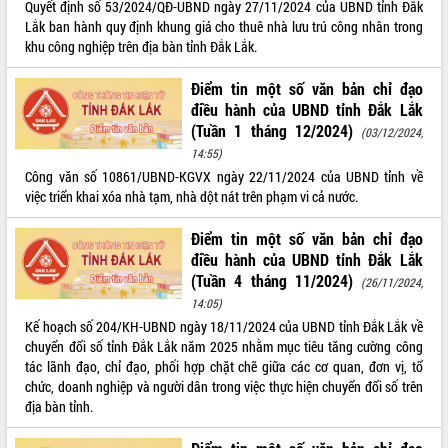
Quyết định số 53/2024/QĐ-UBND ngày 27/11/2024 của UBND tỉnh Đắk
Lắk ban hành quy định khung giá cho thuê nhà lưu trú công nhân trong
ĐIỂM TIN VĂN BẢN
khu công nghiệp trên địa bàn tỉnh Đắk Lắk.
QUY HOẠCH - KẾ HOẠCH
Điểm tin một số văn bản chỉ đạo
điều hành của UBND tỉnh Đắk Lắk
(Tuần 1 tháng 12/2024)
(03/12/2024,
14:55)
Công văn số 10861/UBND-KGVX ngày 22/11/2024 của UBND tỉnh về
việc triển khai xóa nhà tạm, nhà dột nát trên phạm vi cả nước.
Điểm tin một số văn bản chỉ đạo
điều hành của UBND tỉnh Đắk Lắk
(Tuần 4 tháng 11/2024)
(26/11/2024,
14:05)
Kế hoạch số 204/KH-UBND ngày 18/11/2024 của UBND tỉnh Đắk Lắk về
chuyển đổi số tỉnh Đắk Lắk năm 2025 nhằm mục tiêu tăng cường công
tác lãnh đạo, chỉ đạo, phối hợp chặt chẽ giữa các cơ quan, đơn vị, tổ
chức, doanh nghiệp và người dân trong việc thực hiện chuyển đổi số trên
địa bàn tỉnh.