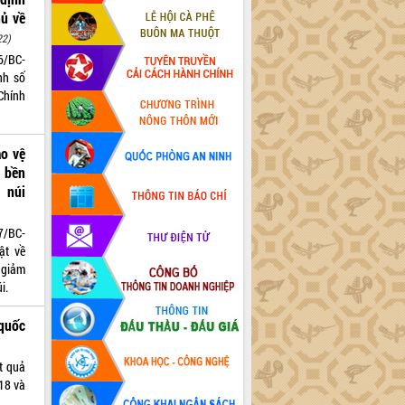
ủ về
22)
6/BC-
nh số
Chính
ảo vệ
 bền
 núi
7/BC-
ật về
 giảm
i.
 quốc
t quả
18 và