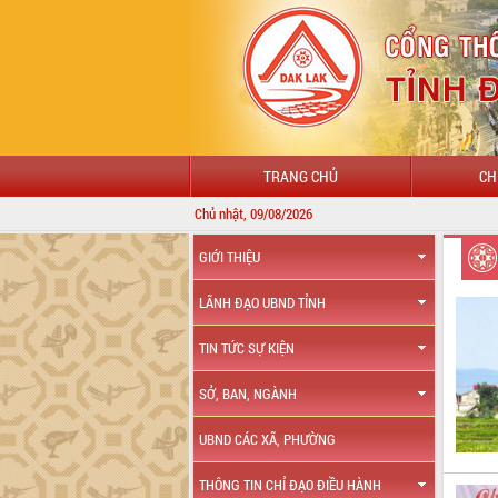
TRANG CHỦ
CH
Chủ nhật, 09/08/2026
GIỚI THIỆU
LÃNH ĐẠO UBND TỈNH
TIN TỨC SỰ KIỆN
SỞ, BAN, NGÀNH
UBND CÁC XÃ, PHƯỜNG
THÔNG TIN CHỈ ĐẠO ĐIỀU HÀNH