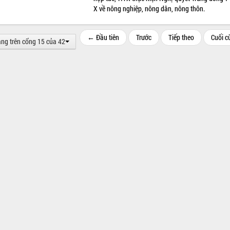
X về nông nghiệp, nông dân, nông thôn.
← Đầu tiên
Trước
Tiếp theo
Cuối 
ang trên cổng 15 của 42