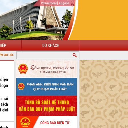
|
Vietnamese
English
IỆP
DU KHÁCH
NG TIN ĐIỆN TỬ TỈNH ĐẮK LẮK
 điện
đoạn
n số
 sách
 giai
 định