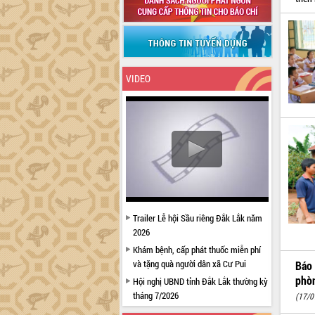
VIDEO
Trailer Lễ hội Sầu riêng Đắk Lắk năm
2026
Khám bệnh, cấp phát thuốc miễn phí
và tặng quà người dân xã Cư Pui
Báo 
phòn
Hội nghị UBND tỉnh Đắk Lắk thường kỳ
tháng 7/2026
(17/0
Lễ truy tặng danh hiệu “Bà Mẹ Việt