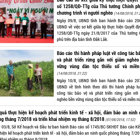
số 1258/QĐ-TTg của Thủ tướng Chính ph
chương trình vì người nghèo
(14/08/2018, 21:
Ngày 09/8, UBND tỉnh ban hành Báo cáo 20
UBND về việc sơ kết giữa kỳ thực hiện Quyết đị
1258/QĐ-TTg ngày 21/8/2017 của Thủ tướng 
phủ trên địa bàn tỉnh Đắk Lắk.
Báo cáo thi hành pháp luật về công tác b
và phát triển rừng gắn với giảm nghèo
vững vùng dân tộc thiểu số và miền
(14/08/2018, 21:22)
Ngày 10/8, UBND tỉnh ban hành Báo cáo 20
UBND về tình hình theo dõi thi hành pháp lu
công tác bảo vệ và phát triển rừng gắn với
nghèo bền vững vùng dân tộc thiểu số và miền nú
quả thực hiện kế hoạch phát triển kinh tế - xã hội, đảm bảo an ninh
g tháng 7/2018 và triển khai nhiệm vụ tháng 8/2018
(07/08/2018, 17:52)
 03/8, Sở Kế hoạch và Đầu tư ban hành Báo cáo số 1745/BC-SKHĐT Báo cáo Kế
 hiện kế hoạch phát triển kinh tế - xã hội, đảm bảo an ninh quốc phòng tháng 7/20
n khai nhiệm vụ tháng 8/2018