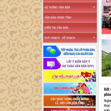
HỆ THỐNG VĂN BẢN
VĂN BẢN HĐND TỈNH
ĐIỂM TIN VĂN BẢN
QUY HOẠCH - KẾ HOẠCH
Kết 
phòn
Ngày
thực
triể