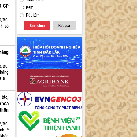
Đ-CP
Kém
Rất kém
0/BC-
Bình chọn
Kết quả
nh số
tháng
8/BC-
tháng
018.
 tác,
khóa
thôn
2/BC-
nh tế
 khóa