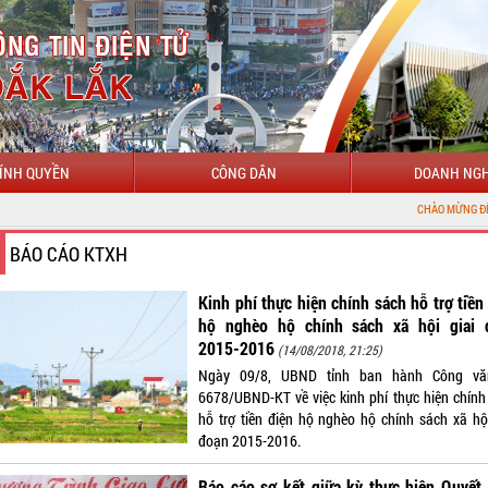
ÍNH QUYỀN
CÔNG DÂN
DOANH NGH
CHÀO MỪNG ĐẾN VỚI CỔNG THÔ
BÁO CÁO KTXH
Kinh phí thực hiện chính sách hỗ trợ tiền
hộ nghèo hộ chính sách xã hội giai 
2015-2016
(14/08/2018, 21:25)
Ngày 09/8, UBND tỉnh ban hành Công vă
6678/UBND-KT về việc kinh phí thực hiện chính
hỗ trợ tiền điện hộ nghèo hộ chính sách xã hội
đoạn 2015-2016.
Báo cáo sơ kết giữa kỳ thực hiện Quyết