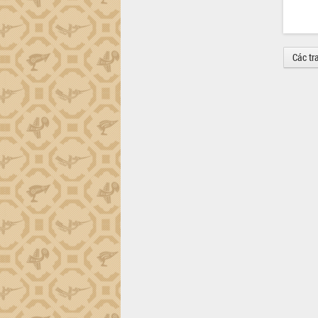
định EUDR
Thứ trưởng Bộ Nông nghiệp và Môi
trường Nguyễn Hoàng Hiệp khảo sát
vùng trồng và doanh nghiệp đóng gói
Các tr
sầu riêng tại Đắk Lắk
Trình diễn nghệ thuật chế biến các
món ăn từ sầu riêng
Đắk Lắk công bố Quy hoạch và xúc
tiến đầu tư tỉnh
Ngành cá ngừ Đắk Lắk chủ động thích
ứng để giữ vững thị trường xuất khẩu
Diễn đàn Kinh tế tư nhân Việt Nam đột
phá cơ chế - Hợp tác công tư
Đề án 06 tạo bước ngoặt đột phá trong
cải cách hành chính tỉnh Đắk Lắk
Kết nối tour, đẩy mạnh chuyển đổi số
để phát triển du lịch Đắk Lắk
Khởi động Dự án Đầu tư xây dựng hạ
tầng kỹ thuật Cụm công nghiệp Tân
Tiến