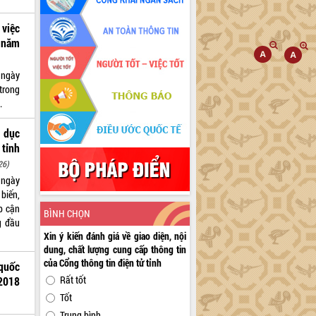
việc
 năm
 ngày
trong
.
o dục
 tỉnh
26)
 ngày
biến,
p cận
BÌNH CHỌN
g đầu
Xin ý kiến đánh giá về giao diện, nội
dung, chất lượng cung cấp thông tin
của Cổng thông tin điện tử tỉnh
 quốc
Rất tốt
 2018
Tốt
Trung bình