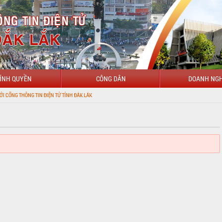
ÍNH QUYỀN
CÔNG DÂN
DOANH NGH
ÔNG TIN ĐIỆN TỬ TỈNH ĐẮK LẮK