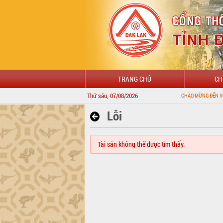
TRANG CHỦ
CH
Thứ sáu, 07/08/2026
CHÀO MỪNG ĐẾN VỚI CỔNG TH
Lỗi
Tài sản không thể được tìm thấy.