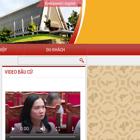
|
Vietnamese
English
IỆP
DU KHÁCH
VIDEO BẦU CỬ