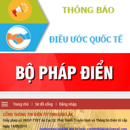
Toggle
Trang chủ
Sơ đồ cổng
Đăng nhập
navigation
CỔNG THÔNG TIN ĐIỆN TỬ TỈNH ĐẮK LẮK
Giấy phép số 99/GP-TTĐT do Cục QL Phát thanh Truyền hình và Thông tin Điện tử cấp
ngày 14/05/2010
banbientap@daklak.gov.vn hoặc congttdtdaklak@gmail.com