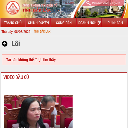
|
Vietnamese
English
TRANG CHỦ
CHÍNH QUYỀN
CÔNG DÂN
DOANH NGHIỆP
DU KHÁCH
Thứ bảy, 08/08/2026
HÔNG TIN ĐIỆN TỬ TỈNH ĐẮK LẮK
Lỗi
Tài sản không thể được tìm thấy.
VIDEO BẦU CỬ