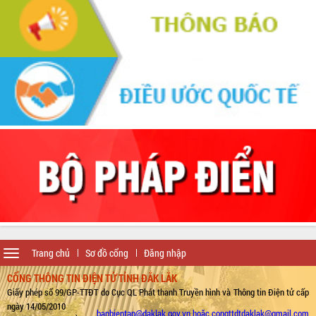
Toggle
Trang chủ
Sơ đồ cổng
Đăng nhập
navigation
CỔNG THÔNG TIN ĐIỆN TỬ TỈNH ĐẮK LẮK
Giấy phép số 99/GP-TTĐT do Cục QL Phát thanh Truyền hình và Thông tin Điện tử cấp
ngày 14/05/2010
banbientap@daklak.gov.vn hoặc congttdtdaklak@gmail.com