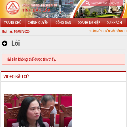
|
Vietnamese
English
TRANG CHỦ
CHÍNH QUYỀN
CÔNG DÂN
DOANH NGHIỆP
DU KHÁCH
Thứ hai, 10/08/2026
CHÀO MỪNG ĐẾN VỚI CỔNG THÔNG TIN
Lỗi
Tài sản không thể được tìm thấy.
VIDEO BẦU CỬ