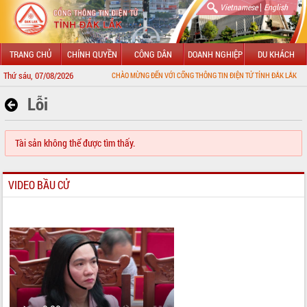
|
Vietnamese
English
TRANG CHỦ
CHÍNH QUYỀN
CÔNG DÂN
DOANH NGHIỆP
DU KHÁCH
Thứ sáu, 07/08/2026
CHÀO MỪNG ĐẾN VỚI CỔNG THÔNG TIN ĐIỆN TỬ TỈNH ĐẮK LẮK
Lỗi
Tài sản không thể được tìm thấy.
VIDEO BẦU CỬ