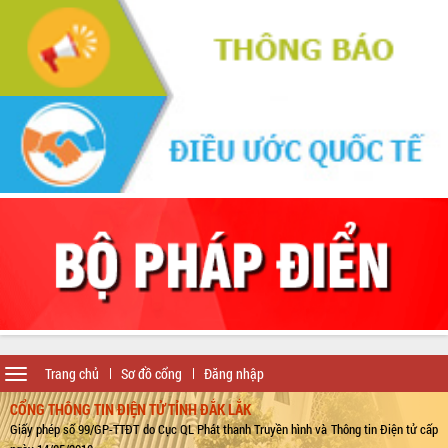
Toggle
Trang chủ
Sơ đồ cổng
Đăng nhập
navigation
CỔNG THÔNG TIN ĐIỆN TỬ TỈNH ĐẮK LẮK
Giấy phép số 99/GP-TTĐT do Cục QL Phát thanh Truyền hình và Thông tin Điện tử cấp