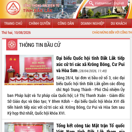
|
Vietnamese
English
TRANG CHỦ
CHÍNH QUYỀN
CÔNG DÂN
DOANH NGHIỆP
DU KHÁCH
Thứ hai, 10/08/2026
CHÀO MỪNG ĐẾN VỚI CỔNG THÔNG TIN ĐIỆN TỬ TỈ
THÔNG TIN BẦU CỬ
Đại biểu Quốc hội tỉnh Đắk Lắk tiếp
xúc cử tri các xã Krông Bông, Cư Pui
và Hòa Sơn
(28/04/2026, 11:49)
Sáng 28/4, tại đơn vị bầu cử số 3, các đại
biểu Quốc hội tỉnh Đắk Lắk gồm các đồng
chí: Ngô Trung Thành - Phó Chủ nhiệm Ủy
ban Pháp luật và Tư pháp của Quốc hội; Lê Thị Thanh Xuân - Giám đốc
Sở Giáo dục và Đào tạo; Y Bhen Kđoh – đại biểu Quốc hội khóa XVI đã
tiến hành tiếp xúc với cử tri các xã: Krông Bông, Cư Pui và Hòa Sơn sau
Kỳ họp thứ nhất, Quốc hội khóa XVI.
Tổng kết công tác Mặt trận Tổ quốc
Việt Nam tỉnh Đắk Lắk tham gia