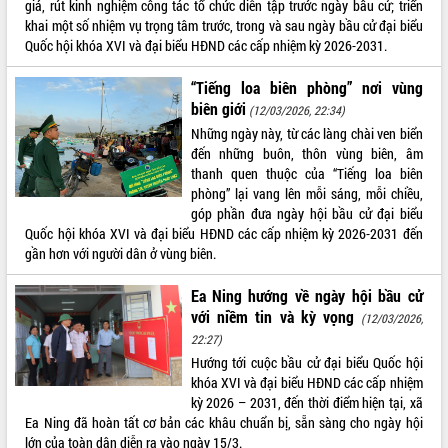
giá, rút kinh nghiệm công tác tổ chức diễn tập trước ngày bầu cử; triển
khai một số nhiệm vụ trọng tâm trước, trong và sau ngày bầu cử đại biểu
Quốc hội khóa XVI và đại biểu HĐND các cấp nhiệm kỳ 2026-2031.
“Tiếng loa biên phòng” nơi vùng
biên giới
(12/03/2026, 22:34)
Những ngày này, từ các làng chài ven biển
đến những buôn, thôn vùng biên, âm
thanh quen thuộc của “Tiếng loa biên
phòng” lại vang lên mỗi sáng, mỗi chiều,
góp phần đưa ngày hội bầu cử đại biểu
Quốc hội khóa XVI và đại biểu HĐND các cấp nhiệm kỳ 2026-2031 đến
gần hơn với người dân ở vùng biên.
Ea Ning hướng về ngày hội bầu cử
với niềm tin và kỳ vọng
(12/03/2026,
22:27)
Hướng tới cuộc bầu cử đại biểu Quốc hội
khóa XVI và đại biểu HĐND các cấp nhiệm
kỳ 2026 – 2031, đến thời điểm hiện tại, xã
Ea Ning đã hoàn tất cơ bản các khâu chuẩn bị, sẵn sàng cho ngày hội
lớn của toàn dân diễn ra vào ngày 15/3.