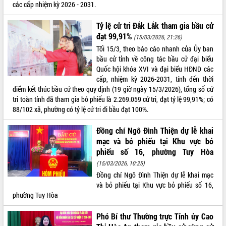
các cấp nhiệm kỳ 2026 - 2031.
Tỷ lệ cử tri Đắk Lắk tham gia bầu cử
đạt 99,91%
(15/03/2026, 21:26)
Tối 15/3, theo báo cáo nhanh của Ủy ban
bầu cử tỉnh về công tác bầu cử đại biểu
Quốc hội khóa XVI và đại biểu HĐND các
cấp, nhiệm kỳ 2026-2031, tính đến thời
điểm kết thúc bầu cử theo quy định (19 giờ ngày 15/3/2026), tổng số cử
tri toàn tỉnh đã tham gia bỏ phiếu là 2.269.059 cử tri, đạt tỷ lệ 99,91%; có
88/102 xã, phường có tỷ lệ cử tri đi bầu đạt 100%.
Đồng chí Ngô Đình Thiện dự lễ khai
mạc và bỏ phiếu tại Khu vực bỏ
phiếu số 16, phường Tuy Hòa
(15/03/2026, 10:25)
Đồng chí Ngô Đình Thiện dự lễ khai mạc
và bỏ phiếu tại Khu vực bỏ phiếu số 16,
phường Tuy Hòa
Phó Bí thư Thường trực Tỉnh ủy Cao