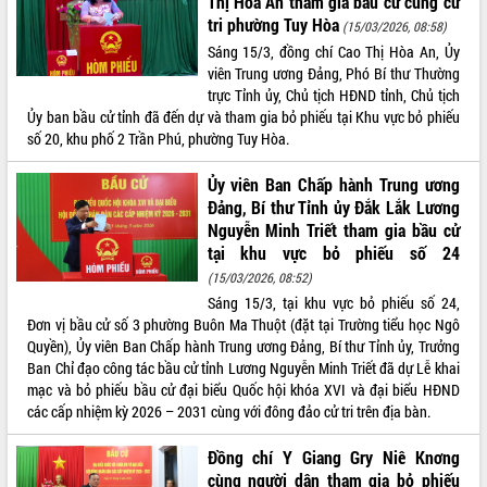
Thị Hòa An tham gia bầu cử cùng cử
tri phường Tuy Hòa
(15/03/2026, 08:58)
Sáng 15/3, đồng chí Cao Thị Hòa An, Ủy
viên Trung ương Đảng, Phó Bí thư Thường
trực Tỉnh ủy, Chủ tịch HĐND tỉnh, Chủ tịch
Ủy ban bầu cử tỉnh đã đến dự và tham gia bỏ phiếu tại Khu vực bỏ phiếu
số 20, khu phố 2 Trần Phú, phường Tuy Hòa.
Ủy viên Ban Chấp hành Trung ương
Đảng, Bí thư Tỉnh ủy Đắk Lắk Lương
Nguyễn Minh Triết tham gia bầu cử
tại khu vực bỏ phiếu số 24
(15/03/2026, 08:52)
Sáng 15/3, tại khu vực bỏ phiếu số 24,
Đơn vị bầu cử số 3 phường Buôn Ma Thuột (đặt tại Trường tiểu học Ngô
Quyền), Ủy viên Ban Chấp hành Trung ương Đảng, Bí thư Tỉnh ủy, Trưởng
Ban Chỉ đạo công tác bầu cử tỉnh Lương Nguyễn Minh Triết đã dự Lễ khai
mạc và bỏ phiếu bầu cử đại biểu Quốc hội khóa XVI và đại biểu HĐND
các cấp nhiệm kỳ 2026 – 2031 cùng với đông đảo cử tri trên địa bàn.
Đồng chí Y Giang Gry Niê Knơng
cùng người dân tham gia bỏ phiếu