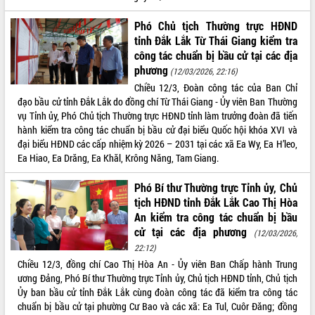
Phó Chủ tịch Thường trực HĐND
tỉnh Đắk Lắk Từ Thái Giang kiểm tra
công tác chuẩn bị bầu cử tại các địa
phương
(12/03/2026, 22:16)
Chiều 12/3, Đoàn công tác của Ban Chỉ
đạo bầu cử tỉnh Đắk Lắk do đồng chí Từ Thái Giang - Ủy viên Ban Thường
vụ Tỉnh ủy, Phó Chủ tịch Thường trực HĐND tỉnh làm trưởng đoàn đã tiến
hành kiểm tra công tác chuẩn bị bầu cử đại biểu Quốc hội khóa XVI và
đại biểu HĐND các cấp nhiệm kỳ 2026 – 2031 tại các xã Ea Wy, Ea H’leo,
Ea Hiao, Ea Drăng, Ea Khăl, Krông Năng, Tam Giang.
Phó Bí thư Thường trực Tỉnh ủy, Chủ
tịch HĐND tỉnh Đắk Lắk Cao Thị Hòa
An kiểm tra công tác chuẩn bị bầu
cử tại các địa phương
(12/03/2026,
22:12)
Chiều 12/3, đồng chí Cao Thị Hòa An - Ủy viên Ban Chấp hành Trung
ương Đảng, Phó Bí thư Thường trực Tỉnh ủy, Chủ tịch HĐND tỉnh, Chủ tịch
Ủy ban bầu cử tỉnh Đắk Lắk cùng đoàn công tác đã kiểm tra công tác
chuẩn bị bầu cử tại phường Cư Bao và các xã: Ea Tul, Cuôr Đăng; đồng