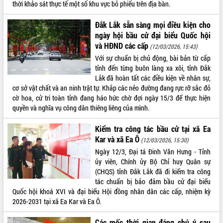
thời khảo sát thực tế một số khu vực bỏ phiếu trên địa bàn.
Đắk Lắk sẵn sàng mọi điều kiện cho
ngày hội bầu cử đại biểu Quốc hội
và HĐND các cấp
(12/03/2026, 15:43)
Với sự chuẩn bị chủ động, bài bản từ cấp
tỉnh đến từng buôn làng xa xôi, tỉnh Đắk
Lắk đã hoàn tất các điều kiện về nhân sự,
cơ sở vật chất và an ninh trật tự. Khắp các nẻo đường đang rực rỡ sắc đỏ
cờ hoa, cử tri toàn tỉnh đang háo hức chờ đợi ngày 15/3 để thực hiện
quyền và nghĩa vụ công dân thiêng liêng của mình.
Kiểm tra công tác bầu cử tại xã Ea
Kar và xã Ea Ô
(12/03/2026, 15:30)
Ngày 12/3, Đại tá Đinh Văn Hưng - Tỉnh
ủy viên, Chính ủy Bộ Chỉ huy Quân sự
(CHQS) tỉnh Đắk Lắk đã đi kiểm tra công
tác chuẩn bị bảo đảm bầu cử đại biểu
Quốc hội khoá XVI và đại biểu Hội đồng nhân dân các cấp, nhiệm kỳ
2026-2031 tại xã Ea Kar và Ea Ô.
Các mốc thời gian đáng chú ý sau