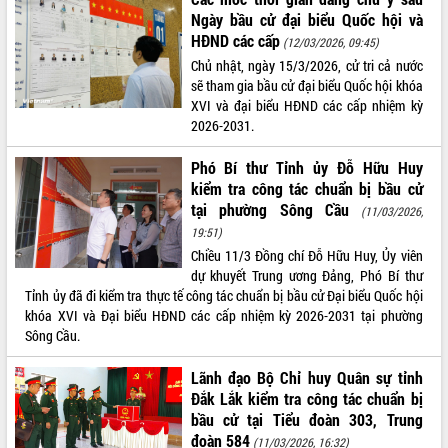
Ngày bầu cử đại biểu Quốc hội và
HĐND các cấp
(12/03/2026, 09:45)
Chủ nhật, ngày 15/3/2026, cử tri cả nước
sẽ tham gia bầu cử đại biểu Quốc hội khóa
XVI và đại biểu HĐND các cấp nhiệm kỳ
2026-2031.
Phó Bí thư Tỉnh ủy Đỗ Hữu Huy
kiểm tra công tác chuẩn bị bầu cử
tại phường Sông Cầu
(11/03/2026,
19:51)
Chiều 11/3 Đồng chí Đỗ Hữu Huy, Ủy viên
dự khuyết Trung ương Đảng, Phó Bí thư
Tỉnh ủy đã đi kiểm tra thực tế công tác chuẩn bị bầu cử Đại biểu Quốc hội
khóa XVI và Đại biểu HĐND các cấp nhiệm kỳ 2026-2031 tại phường
Sông Cầu.
Lãnh đạo Bộ Chỉ huy Quân sự tỉnh
Đắk Lắk kiểm tra công tác chuẩn bị
bầu cử tại Tiểu đoàn 303, Trung
đoàn 584
(11/03/2026, 16:32)