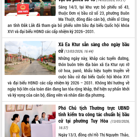
Sáng 14/3, tại khu vực bỏ phiếu số 43,
thuộc Đơn vị bầu cử số 23, phường Buôn
Ma Thuột, đông đảo cán bộ, chiến sĩ Công
an tỉnh Đắk Lắk đã tham gia bỏ phiếu sớm bầu đại biểu Quốc hội khóa
XVI và đại biểu HĐND các cấp nhiệm kỳ 2026–2031.
Xã Ea Ktur sẵn sàng cho ngày bầu
cử
(13/03/2026, 16:44)
Những ngày này, khắp các tuyến đường,
thôn buôn trên địa bàn xã Ea Ktur rực rỡ
cờ hoa, panô, khẩu hiệu tuyên truyền về
cuộc bầu cử đại biểu Quốc hội khóa XVI
và đại biểu HĐND các cấp nhiệm kỳ 2026 – 2031. Không khí hướng về
ngày hội lớn của toàn dân đang lan tỏa rộng khắp, thể hiện sự phấn khởi
và kỳ vọng của cán bộ, đảng viên và nhân dân địa phương.
Phó Chủ tịch Thường trực UBND
tỉnh kiểm tra công tác chuẩn bị bầu
cử tại phường Tuy Hòa
(13/03/2026,
16:37)
Ngày 13/3, đồng chí Hồ Thị Nguyên Thảo,