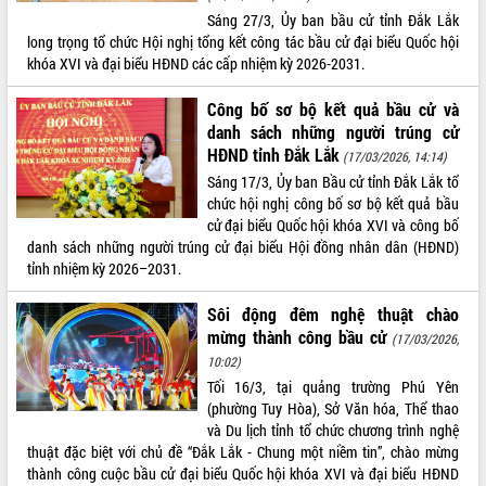
Sáng 27/3, Ủy ban bầu cử tỉnh Đắk Lắk
long trọng tổ chức Hội nghị tổng kết công tác bầu cử đại biểu Quốc hội
khóa XVI và đại biểu HĐND các cấp nhiệm kỳ 2026-2031.
Công bố sơ bộ kết quả bầu cử và
danh sách những người trúng cử
HĐND tỉnh Đắk Lắk
(17/03/2026, 14:14)
Sáng 17/3, Ủy ban Bầu cử tỉnh Đắk Lắk tổ
chức hội nghị công bố sơ bộ kết quả bầu
cử đại biểu Quốc hội khóa XVI và công bố
danh sách những người trúng cử đại biểu Hội đồng nhân dân (HĐND)
tỉnh nhiệm kỳ 2026–2031.
Sôi động đêm nghệ thuật chào
mừng thành công bầu cử
(17/03/2026,
10:02)
Tối 16/3, tại quảng trường Phú Yên
(phường Tuy Hòa), Sở Văn hóa, Thể thao
và Du lịch tỉnh tổ chức chương trình nghệ
thuật đặc biệt với chủ đề “Đắk Lắk - Chung một niềm tin”, chào mừng
thành công cuộc bầu cử đại biểu Quốc hội khóa XVI và đại biểu HĐND