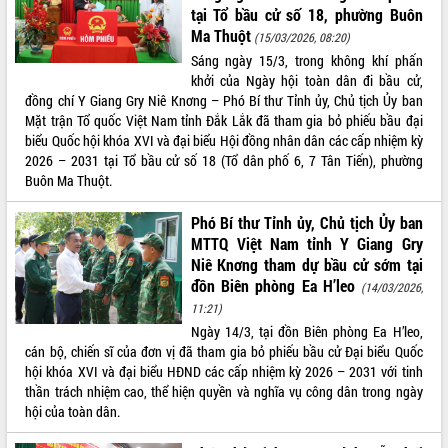
tại Tổ bầu cử số 18, phường Buôn
Ma Thuột
(15/03/2026, 08:20)
Sáng ngày 15/3, trong không khí phấn
khởi của Ngày hội toàn dân đi bầu cử,
đồng chí Y Giang Gry Niê Knơng – Phó Bí thư Tỉnh ủy, Chủ tịch Ủy ban
Mặt trận Tổ quốc Việt Nam tỉnh Đắk Lắk đã tham gia bỏ phiếu bầu đại
biểu Quốc hội khóa XVI và đại biểu Hội đồng nhân dân các cấp nhiệm kỳ
2026 – 2031 tại Tổ bầu cử số 18 (Tổ dân phố 6, 7 Tân Tiến), phường
Buôn Ma Thuột.
Phó Bí thư Tỉnh ủy, Chủ tịch Ủy ban
MTTQ Việt Nam tỉnh Y Giang Gry
Niê Knơng tham dự bầu cử sớm tại
đồn Biên phòng Ea H’leo
(14/03/2026,
11:21)
Ngày 14/3, tại đồn Biên phòng Ea H’leo,
cán bộ, chiến sĩ của đơn vị đã tham gia bỏ phiếu bầu cử Đại biểu Quốc
hội khóa XVI và đại biểu HĐND các cấp nhiệm kỳ 2026 – 2031 với tinh
thần trách nhiệm cao, thể hiện quyền và nghĩa vụ công dân trong ngày
hội của toàn dân.