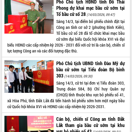
Phó Chủ tịch HĐND tỉnh Đỗ Thái
Phong dự khai mạc bầu cử sớm tại
Tổ bầu cử số 28
(14/03/2026, 09:47)
Sáng 14/3, tại điểm bỏ phiếu chính đặt tại
Công an tỉnh cơ sở 2 (phường Bình Kiến),
Tổ bầu cử số 28 đã tổ chức khai mạc bầu
cử sớm đại biểu Quốc hội khóa XVI và đại
biểu HĐND các cấp nhiệm kỳ 2026 - 2031 đối với cử tri là cán bộ, chiến sĩ
lực lượng Công an và các đối tượng đặc thù.
Phó Chủ tịch UBND tỉnh Đào Mỹ dự
bầu cử sớm tại Tiểu đoàn Bộ binh
303
(14/03/2026, 09:30)
Sáng 14/3, cử tri tại đơn vị Tiểu đoàn 303,
Trung đoàn 584, Bộ Chỉ huy Quân sự
(CHQS) tỉnh thuộc khu vực bỏ phiếu số 41,
xã Hòa Phú, tỉnh Đắk Lắk đã tiến hành bỏ phiếu sớm hơn một ngày bầu
cử Quốc hội khóa XVI và HĐND các cấp nhiệm kỳ 2026-2031.
Cán bộ, chiến sĩ Công an tỉnh Đắk
Lắk tham gia bầu cử sớm tại khu
vực bỏ phiếu số 43
(14/03/2026, 09:21)