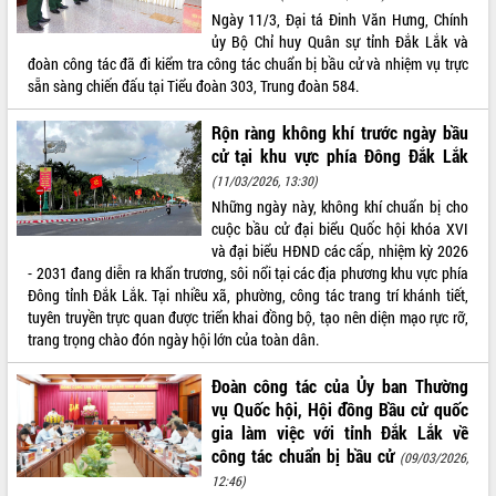
Ngày 11/3, Đại tá Đinh Văn Hưng, Chính
ủy Bộ Chỉ huy Quân sự tỉnh Đắk Lắk và
đoàn công tác đã đi kiểm tra công tác chuẩn bị bầu cử và nhiệm vụ trực
sẵn sàng chiến đấu tại Tiểu đoàn 303, Trung đoàn 584.
Rộn ràng không khí trước ngày bầu
cử tại khu vực phía Đông Đắk Lắk
(11/03/2026, 13:30)
Những ngày này, không khí chuẩn bị cho
cuộc bầu cử đại biểu Quốc hội khóa XVI
và đại biểu HĐND các cấp, nhiệm kỳ 2026
- 2031 đang diễn ra khẩn trương, sôi nổi tại các địa phương khu vực phía
Đông tỉnh Đắk Lắk. Tại nhiều xã, phường, công tác trang trí khánh tiết,
tuyên truyền trực quan được triển khai đồng bộ, tạo nên diện mạo rực rỡ,
trang trọng chào đón ngày hội lớn của toàn dân.
Đoàn công tác của Ủy ban Thường
vụ Quốc hội, Hội đồng Bầu cử quốc
gia làm việc với tỉnh Đắk Lắk về
công tác chuẩn bị bầu cử
(09/03/2026,
12:46)