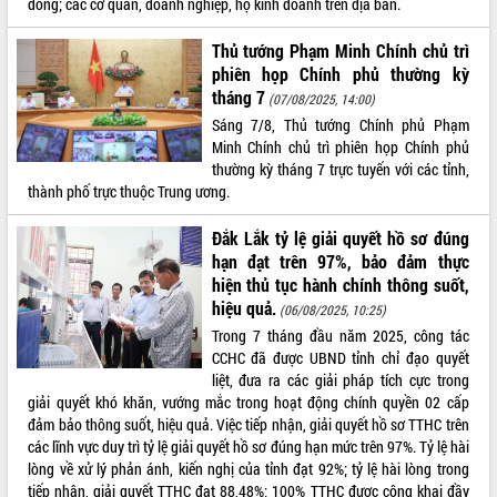
đồng; các cơ quan, doanh nghiệp, hộ kinh doanh trên địa bàn.
Thủ tướng Phạm Minh Chính chủ trì
phiên họp Chính phủ thường kỳ
tháng 7
(07/08/2025, 14:00)
Sáng 7/8, Thủ tướng Chính phủ Phạm
Minh Chính chủ trì phiên họp Chính phủ
thường kỳ tháng 7 trực tuyến với các tỉnh,
thành phố trực thuộc Trung ương.
Đắk Lắk tỷ lệ giải quyết hồ sơ đúng
hạn đạt trên 97%, bảo đảm thực
hiện thủ tục hành chính thông suốt,
hiệu quả.
(06/08/2025, 10:25)
Trong 7 tháng đầu năm 2025, công tác
CCHC đã được UBND tỉnh chỉ đạo quyết
liệt, đưa ra các giải pháp tích cực trong
giải quyết khó khăn, vướng mắc trong hoạt động chính quyền 02 cấp
đảm bảo thông suốt, hiệu quả. Việc tiếp nhận, giải quyết hồ sơ TTHC trên
các lĩnh vực duy trì tỷ lệ giải quyết hồ sơ đúng hạn mức trên 97%. Tỷ lệ hài
lòng về xử lý phản ánh, kiến nghị của tỉnh đạt 92%; tỷ lệ hài lòng trong
tiếp nhận, giải quyết TTHC đạt 88,48%; 100% TTHC được công khai đầy