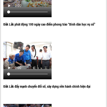
Đắk Lắk phát động 100 ngày cao điểm phong trào “Bình dân học vụ số”
Đắk Lắk đẩy mạnh chuyển đổi số, xây dựng nền hành chính hiện đại