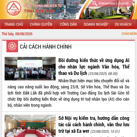
|
Vietnamese
English
TRANG CHỦ
CHÍNH QUYỀN
CÔNG DÂN
DOANH NGHIỆP
DU KHÁCH
Thứ bảy, 08/08/2026
CHÀO MỪNG ĐẾN VỚI CỔNG THÔNG TIN ĐIỆN TỬ
GIỚI THIỆU
CẢI CÁCH HÀNH CHÍNH
LÃNH ĐẠO UBND TỈNH
Bồi dưỡng kiến thức về ứng dụng AI
cho nhân lực ngành Văn hóa, Thể
TIN TỨC SỰ KIỆN
thao và Du lịch
(23/08/2025, 08:30)
Nhằm thực hiện mục tiêu chuyển đổi số và
SỞ, BAN, NGÀNH
nâng cao năng suất lao động, sáng 23/8, Sở Văn hóa, Thể thao và Du
lịch tỉnh Đắk Lắk đã phối hợp với Trường Cao đẳng Du lịch Sài Gòn tổ
UBND CÁC XÃ, PHƯỜNG
chức lớp bồi dưỡng kiến thức về ứng dụng trí tuệ nhân tạo (AI) cho cán
bộ, nhân viên trong ngành.
THÔNG TIN CHỈ ĐẠO ĐIỀU HÀNH
Sở Nội vụ kiểm tra, hướng dẫn công
HỆ THỐNG VĂN BẢN
tác cải cách hành chính, văn thư lưu
trữ tại xã Ea wer
(22/08/2025, 15:51)
VĂN BẢN HĐND TỈNH