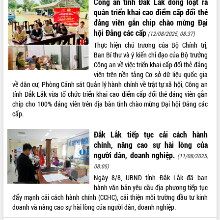
Công an tỉnh Đắk Lắk đồng loạt ra
quân triển khai cao điểm cấp đổi thẻ
đảng viên gắn chip chào mừng Đại
hội Đảng các cấp
(12/08/2025, 08:37)
Thực hiện chủ trương của Bộ Chính trị,
Ban Bí thư và ý kiến chỉ đạo của Bộ trưởng
Công an về việc triển khai cấp đổi thẻ đảng
viên trên nền tảng Cơ sở dữ liệu quốc gia
về dân cư, Phòng Cảnh sát Quản lý hành chính về trật tự xã hội, Công an
tỉnh Đắk Lắk vừa tổ chức triển khai cao điểm cấp đổi thẻ đảng viên gắn
chip cho 100% đảng viên trên địa bàn tỉnh chào mừng Đại hội Đảng các
cấp.
Đắk Lắk tiếp tục cải cách hành
chính, nâng cao sự hài lòng của
người dân, doanh nghiệp.
(11/08/2025,
08:05)
Ngày 8/8, UBND tỉnh Đắk Lắk đã ban
hành văn bản yêu cầu địa phương tiếp tục
đẩy mạnh cải cách hành chính (CCHC), cải thiện môi trường đầu tư kinh
doanh và nâng cao sự hài lòng của người dân, doanh nghiệp.