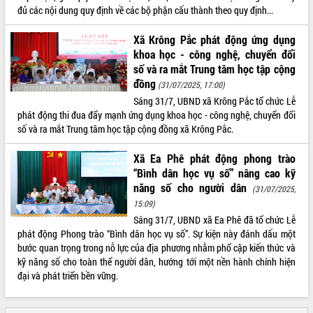
đủ các nội dung quy định về các bộ phận cấu thành theo quy định...
Xã Krông Pắc phát động ứng dụng
khoa học - công nghệ, chuyển đổi
số và ra mắt Trung tâm học tập cộng
đồng
(31/07/2025, 17:00)
Sáng 31/7, UBND xã Krông Pắc tổ chức Lễ
phát động thi đua đẩy mạnh ứng dụng khoa học - công nghệ, chuyển đổi
số và ra mắt Trung tâm học tập cộng đồng xã Krông Pắc.
Xã Ea Phê phát động phong trào
“Bình dân học vụ số” nâng cao kỹ
năng số cho người dân
(31/07/2025,
15:09)
Sáng 31/7, UBND xã Ea Phê đã tổ chức Lễ
phát động Phong trào “Bình dân học vụ số”. Sự kiện này đánh dấu một
bước quan trọng trong nỗ lực của địa phương nhằm phổ cập kiến thức và
kỹ năng số cho toàn thể người dân, hướng tới một nền hành chính hiện
đại và phát triển bền vững.