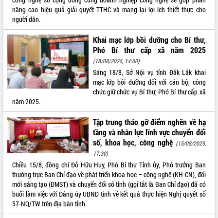
nâng cao hiệu quả giải quyết TTHC và mang lại lợi ích thiết thực cho
người dân.
Khai mạc lớp bồi dưỡng cho Bí thư,
Phó Bí thư cấp xã năm 2025
(18/08/2025, 14:00)
Sáng 18/8, Sở Nội vụ tỉnh Đắk Lắk khai
mạc lớp bồi dưỡng đối với cán bộ, công
chức giữ chức vụ Bí thư, Phó Bí thư cấp xã
năm 2025.
Tập trung tháo gỡ điểm nghẽn về hạ
tầng và nhân lực lĩnh vực chuyển đổi
số, khoa học, công nghệ
(15/08/2025,
17:30)
Chiều 15/8, đồng chí Đỗ Hữu Huy, Phó Bí thư Tỉnh ủy, Phó trưởng Ban
thường trực Ban Chỉ đạo về phát triển khoa học – công nghệ (KH-CN), đổi
mới sáng tạo (ĐMST) và chuyển đổi số tỉnh (gọi tắt là Ban Chỉ đạo) đã có
buổi làm việc với Đảng ủy UBND tỉnh về kết quả thực hiện Nghị quyết số
57-NQ/TW trên địa bàn tỉnh.