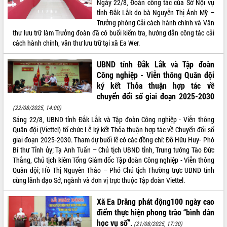
Ngày 22/8, Đoàn công tác của Sở Nội vụ
tỉnh Đắk Lắk do bà Nguyễn Thị Ánh Mỹ –
ĐIỂM TIN VĂN BẢN
Trưởng phòng Cải cách hành chính và Văn
thư lưu trữ làm Trưởng đoàn đã có buổi kiểm tra, hướng dẫn công tác cải
QUY HOẠCH - KẾ HOẠCH
cách hành chính, văn thư lưu trữ tại xã Ea Wer.
LIÊN KẾT WEB
UBND tỉnh Đắk Lắk và Tập đoàn
Công nghiệp - Viễn thông Quân đội
ký kết Thỏa thuận hợp tác về
chuyển đổi số giai đoạn 2025-2030
(22/08/2025, 14:00)
Sáng 22/8, UBND tỉnh Đắk Lắk và Tập đoàn Công nghiệp - Viễn thông
Quân đội (Viettel) tổ chức Lễ ký kết Thỏa thuận hợp tác về Chuyển đổi số
giai đoạn 2025-2030. Tham dự buổi lễ có các đồng chí: Đỗ Hữu Huy- Phó
Bí thư Tỉnh ủy; Tạ Anh Tuấn – Chủ tịch UBND tỉnh, Trung tướng Tào Đức
Thắng, Chủ tịch kiêm Tổng Giám đốc Tập đoàn Công nghiệp - Viễn thông
Quân đội; Hồ Thị Nguyên Thảo – Phó Chủ tịch Thường trực UBND tỉnh
cùng lãnh đạo Sở, ngành và đơn vị trực thuộc Tập đoàn Viettel.
Xã Ea Drăng phát động100 ngày cao
điểm thực hiện phong trào “bình dân
học vụ số”.
(21/08/2025, 17:30)