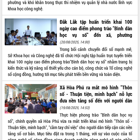
phường và khó khăn trong thực thi nhiệm vụ quản lý nhà nước lĩnh vực
khoa học công nghệ.
Đắk Lắk tập huấn triển khai 100
ngày cao điểm phong trào "Bình dân
học vụ số" đến xã, phường
(20/08/2025, 14:00)
Trong bối cảnh chuyển đổi số mạnh mẽ,
Sở Khoa học và Công nghệ đã tổ chức Hội nghị tập huấn trực tuyến triển
khai 100 ngày cao điểm phong trào"Bình dân học vụ số" nhằm trang bị
kiến thức và kỹ năng số thiết yếu cho cán bộ, công chức và Tổ công nghệ
số cộng đồng, hướng tới mục tiêu phát triển bền vững và toàn diện.
Xã Hòa Phú ra mắt mô hình "Thôn
số - Thuận tiện, minh bạch" nỗ lực
đưa nền tảng số đến với người dân
(19/08/2025, 14:53)
Thực hiện phong trào "Bình dân học vụ
số", chính quyền xã Hòa Phú vừa ra mắt triển khai mô hình "Thôn số -
Thuận tiện, minh bạch", "cầm tay chỉ việc" cho người dân tiếp cận các nền
tảng số cơ bản. Mục tiêu đặt ra trong 1 tháng, với sự vào cuộc của tổ
công nghệ số cộng đồng cùng doanh nghiệp công nghệ sẽ góp phần