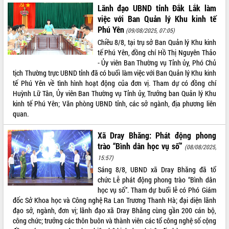
Lãnh đạo UBND tỉnh Đắk Lắk làm
việc với Ban Quản lý Khu kinh tế
Phú Yên
(09/08/2025, 07:05)
Chiều 8/8, tại trụ sở Ban Quản lý Khu kinh
tế Phú Yên, đồng chí Hồ Thị Nguyên Thảo
- Ủy viên Ban Thường vụ Tỉnh ủy, Phó Chủ
tịch Thường trực UBND tỉnh đã có buổi làm việc với Ban Quản lý Khu kinh
tế Phú Yên về tình hình hoạt động của đơn vị. Tham dự có đồng chí
Huỳnh Lữ Tân, Ủy viên Ban Thường vụ Tỉnh ủy, Trưởng ban Quản lý Khu
kinh tế Phú Yên; Văn phòng UBND tỉnh, các sở ngành, địa phương liên
quan.
Xã Dray Bhăng: Phát động phong
trào “Bình dân học vụ số”
(08/08/2025,
15:57)
Sáng 8/8, UBND xã Dray Bhăng đã tổ
chức Lễ phát động phong trào “Bình dân
học vụ số”. Tham dự buổi lễ có Phó Giám
đốc Sở Khoa học và Công nghệ Ra Lan Trương Thanh Hà; đại diện lãnh
đạo sở, ngành, đơn vị; lãnh đạo xã Dray Bhăng cùng gần 200 cán bộ,
công chức; trưởng các thôn buôn và thành viên các tổ công nghệ số cộng