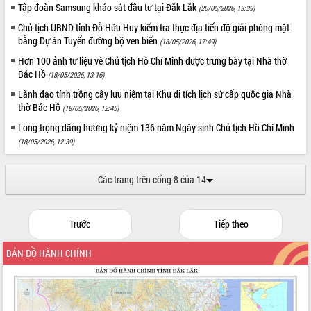
phá cơ chế - Hợp tác công tư
Tập đoàn Samsung khảo sát đầu tư tại Đắk Lắk
(20/05/2026, 13:39)
Đề án 06 tạo bước ngoặt đột phá trong
Chủ tịch UBND tỉnh Đỗ Hữu Huy kiểm tra thực địa tiến độ giải phóng mặt
cải cách hành chính tỉnh Đắk Lắk
bằng Dự án Tuyến đường bộ ven biển
(18/05/2026, 17:49)
Kết nối tour, đẩy mạnh chuyển đổi số
Hơn 100 ảnh tư liệu về Chủ tịch Hồ Chí Minh được trưng bày tại Nhà thờ
để phát triển du lịch Đắk Lắk
Bác Hồ
(18/05/2026, 13:16)
Khởi động Dự án Đầu tư xây dựng hạ
Lãnh đạo tỉnh trồng cây lưu niệm tại Khu di tích lịch sử cấp quốc gia Nhà
tầng kỹ thuật Cụm công nghiệp Tân
thờ Bác Hồ
(18/05/2026, 12:45)
Tiến
Long trọng dâng hương kỷ niệm 136 năm Ngày sinh Chủ tịch Hồ Chí Minh
Gặp mặt các cơ quan báo chí nhân Kỷ
(18/05/2026, 12:39)
niệm 101 năm Ngày Báo chí Cách
mạng Việt Nam
Đắk Lắk sơ kết 4 năm triển khai thực
Các trang trên cổng 8 của 14
hiện Đề án 06 của Chính phủ
Họp báo thông tin về Hội nghị Công bố
Quy hoạch và Xúc tiến đầu tư tỉnh Đắk
Trước
Tiếp theo
Lắk
BẢN ĐỒ HÀNH CHÍNH
Khơi thông điểm nghẽn, đẩy nhanh
giải ngân vốn khắc phục thiên tai
HĐND tỉnh thông qua điều chỉnh Quy
hoạch tỉnh thời kỳ 2021-2030