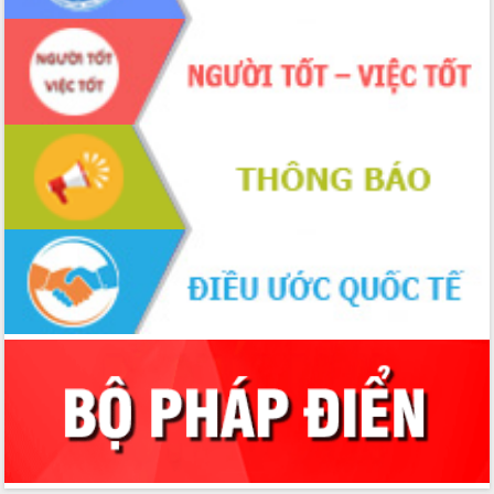
Chuyển đổi số 'mở đường' cho nông
nghiệp Đắk Lắk tăng trưởng bứt phá
Triển khai đồng bộ đo đạc, lập hồ sơ
địa chính, hoàn thiện cơ sở dữ liệu đất
đai
Ứng dụng sinh trắc học - Bước tiến
trong hành trình chuyển đổi số tại Đắk
Lắk
Đắk Lắk nâng cao hiệu quả công tác
Đảng từ Sổ tay đảng viên điện tử
Đắk Lắk đẩy mạnh nuôi biển công
nghệ, hướng tới phát triển thủy sản
bền vững
Tập huấn nâng cao năng lực triển khai
chuyển đổi số cho cán bộ, công chức
cấp xã
Đắk Lắk phát động hưởng ứng Ngày
Quyền của người tiêu dùng Việt Nam
2026
Đẩy mạnh cải cách hành chính, quyết
tâm đạt được mục tiêu tăng trưởng