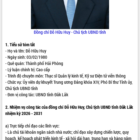
ĐIỂM TIN VĂN BẢN
QUY HOẠCH - KẾ HOẠCH
Đồng chí Đỗ Hữu Huy
- Chủ tịch UBND tỉnh
1. Tiểu sử tóm tắt
- Họ và tên: Đỗ Hữu Huy
- Ngày sinh: 03/02/1980
- Quê quán: Thành phố Hải Phòng
- Lý luận chính trị: Cao cấp
- Trình độ chuyên môn: Thạc sĩ Quản lý kinh tế, Kỹ sư Điện tử viễn thông
- Chức vụ: Ủy viên dự khuyết Trung ương Đảng khóa XIV, Phó Bí thư Tỉnh ủy,
Chủ tịch UBND tỉnh
- Đơn vị công tác: UBND tỉnh Đắk Lắk
2. Nhiệm vụ công tác của đồng chí
Đỗ Hữu Huy
, Chủ tịch UBND tỉnh Đắk Lắk
nhiệm kỳ 2026 - 2031
a) Trực tiếp chỉ đạo các lĩnh vực:
- Là chủ tài khoản ngân sách nhà nước; chỉ đạo xây dựng chiến lược, quy
hoạch, kế hoạch phát triển kinh tế - xã hội dài hạn, trung hạn và hàng năm