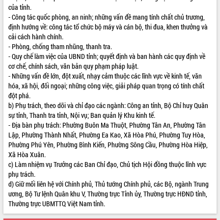
của tỉnh.
VIDEO
- Công tác quốc phòng, an ninh; những vấn đề mang tính chất chủ trương,
định hướng về: công tác tổ chức bộ máy và cán bộ, thi đua, khen thưởng và
Loading the player...
cải cách hành chính.
- Phòng, chống tham nhũng, thanh tra.
Khám bệnh, cấp phát thuốc miễn phí
- Quy chế làm việc của UBND tỉnh; quyết định và ban hành các quy định về
và tặng quà người dân xã Cư Pui
cơ chế, chính sách, văn bản quy phạm pháp luật.
Hội nghị UBND tỉnh Đắk Lắk thường kỳ
- Những vấn đề lớn, đột xuất, nhạy cảm thuộc các lĩnh vực về kinh tế, văn
tháng 7/2026
hóa, xã hội, đối ngoại; những công việc, giải pháp quan trọng có tính chất
Lễ truy tặng danh hiệu “Bà Mẹ Việt
đột phá.
Nam Anh hùng” và trao Huân chương
b) Phụ trách, theo dõi và chỉ đạo các ngành: Công an tỉnh, Bộ Chỉ huy Quân
Lao động
sự tỉnh, Thanh tra tỉnh, Nội vụ; Ban quản lý Khu kinh tế.
ALBUM ẢNH
UBND tỉnh Đắk Lắk triển khai nhiệm
- Địa bàn phụ trách: Phường Buôn Ma Thuột, Phường Tân An, Phường Tân
vụ 6 tháng cuối năm 2026
Lập, Phường Thành Nhất, Phường Ea Kao, Xã Hòa Phú, Phường Tuy Hòa,
Phường Phú Yên, Phường Bình Kiến, Phường Sông Cầu, Phường Hòa Hiệp,
Kỳ họp thứ Hai, Hội đồng nhân dân
Xã Hòa Xuân.
tỉnh khóa XI quyết nghị nhiều nội dung
c) Làm nhiệm vụ Trưởng các Ban Chỉ đạo, Chủ tịch Hội đồng thuộc lĩnh vực
quan trọng
phụ trách.
Bí thư Tỉnh ủy Lương Nguyễn Minh
d) Giữ mối liên hệ với Chính phủ, Thủ tướng Chính phủ, các Bộ, ngành Trung
Triết thăm, tặng quà người có công với
ương, Bộ Tư lệnh Quân khu V, Thường trực Tỉnh ủy, Thường trực HĐND tỉnh,
cách mạng
Thường trực UBMTTQ Việt Nam tỉnh.
Rà soát, hoàn thiện hệ thống thiết chế
văn hóa, thể thao đáp ứng yêu cầu
LIÊN KẾT WEB