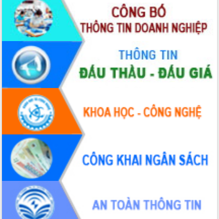
Tập huấn ứng dụng trí tuệ nhân tạo (AI)
trong thương mại điện tử năm 2026
Đoàn đại biểu Quốc hội tỉnh Đắk Lắk
trao đổi thông tin trước Kỳ họp thứ
nhất, Quốc hội khóa XVI
Quyết liệt cải cách hành chính, khơi
thông nguồn lực phát triển
Nâng cao hiệu lực, hiệu quả HĐND
tỉnh thông qua hiện đại hóa hành chính
Xã Ea Phê gắn cải cách hành chính với
chuyển đổi số
Phó Chủ tịch Thường trực UBND tỉnh
Hồ Thị Nguyên Thảo làm việc tại Trung
tâm Phục vụ hành chính công xã Ea
Phê
Xây dựng nền hành chính số đồng
hành cùng nông dân dân, doanh nghiệp
Giai đoạn 2026-2030, Đắk Lắk phấn
đấu có 77% xã đạt chuẩn nông thôn
mới