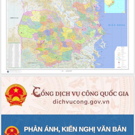
Hội thảo góp ý hồ sơ điều chỉnh quy
hoạch tỉnh Đắk Lắk thời kỳ 2021-2030,
tầm nhìn đến năm 2050
Nâng cao hiệu quả hoạt động của các
doanh nghiệp nhà nước
Hội nghị triển khai kết nối mạng
truyền số liệu chuyên dùng phục vụ cơ
quan Đảng, Nhà nước
Lễ phát động chuỗi hoạt động chung
tay làm sạch môi trường
Xã Ea Kar bước chuyển mình trong
công tác cải cách hành chính mô hình
mới
UBND tỉnh họp báo định kỳ tháng 4
năm 2026
Hội thảo khoa học “Giải pháp thúc đẩy
phát triển nền kinh tế xanh tại tỉnh
Đắk Lắk”
Tăng cường giám sát, đôn đốc thực
hiện nhiệm vụ quản lý tài sản công
hàng tuần