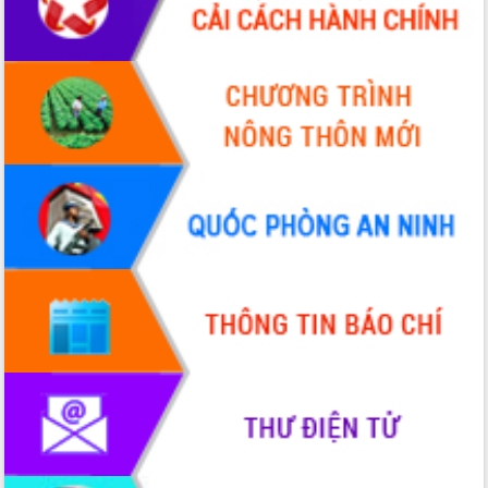
Hòn Yến phát triển du lịch gắn với bảo
tồn biển
Lấy ý kiến điều chỉnh Quy hoạch tỉnh
Đắk Lắk thời kỳ 2021-2030, tầm nhìn
đến năm 2050
Phát động chiến dịch 30 ngày đêm
giải phóng mặt bằng Tuyến đường bộ
ven biển
Đắk Lắk nỗ lực thúc đẩy tăng trưởng
kinh tế từ 10% trở lên trong Quý
II/2026
Đắk Lắk ký kết thỏa thuận hợp tác về
chuyển đổi số giai đoạn 2026 – 2030
với Tập đoàn Bưu chính Viễn thông
Việt Nam
Thứ trưởng Bộ Y tế làm việc với tỉnh
Đắk Lắk về phát triển nhân lực y tế
cho trạm y tế cấp xã
Du lịch Đắk Lắk nâng tầm trải nghiệm
du khách thông qua Hệ thống cơ sở dữ
liệu và Bản đồ số