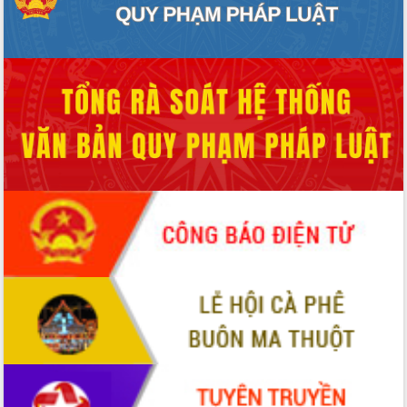
Tháo gỡ những vướng mắc, đẩy mạnh
công tác cải cách thủ tục hành chính
tại Trung tâm Phục vụ hành chính
công tỉnh
Đắk Lắk: Tôn vinh 46 giải pháp tại Hội
thi Sáng tạo Kỹ thuật 2024 - 2025
Đắk Lắk rà soát, điều chỉnh Đề án 190
về phát triển nuôi trồng thủy sản
Phó Chủ tịch UBND tỉnh Đắk Lắk
Trương Công Thái kiểm tra thực địa
Dự án cao tốc Khánh Hòa - Buôn Ma
Thuột
Định vị cà phê Việt Nam như một “di
sản sống” trong dòng chảy toàn cầu
Xây dựng nông thôn mới: Nâng cao đời
sống người dân từ những mô hình thiết
thực
Quyết liệt tháo gỡ vướng mắc, đẩy
nhanh tiến độ các dự án trọng điểm
trong Khu kinh tế Nam Phú Yên