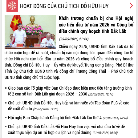
HOẠT ĐỘNG CỦA CHỦ TỊCH ĐỖ HỮU HUY
phát triển mới
Thường trực HĐND tỉnh Đắk Lắk gặp
Khẩn trương chuẩn bị cho Hội nghị
mặt Đoàn chuyên gia y tế TP. Hồ Chí
xúc tiến đầu tư năm 2026 và Công bố
Minh
THỐNG KÊ TRUY CẬP
điều chỉnh quy hoạch tỉnh Đắk Lắk
Lễ truy điệu và an táng hài cốt liệt sĩ
(25/05/2026, 21:44)
tại Nghĩa trang Liệt sĩ xã Sơn Hòa
Hôm nay:
9956
Chiều ngày 25/5, UBND tỉnh Đắk Lắk đã tổ
Bàn giải pháp tháo gỡ khó khăn trong
Tất cả:
66095624
chức cuộc họp để rà soát, chuẩn bị các nội dung liên quan đến công tác tổ
xuất khẩu sầu riêng và triển khai quy
chức Hội nghị xúc tiến đầu tư năm 2026 và công bố điều chỉnh quy hoạch
định EUDR
tỉnh. Đồng chí Đỗ Hữu Huy – Ủy viên dự khuyết Trung ương Đảng, Phó Bí thư
Thứ trưởng Bộ Nông nghiệp và Môi
Tỉnh ủy, Chủ tịch UBND tỉnh và đồng chí Trương Công Thái – Phó Chủ tịch
trường Nguyễn Hoàng Hiệp khảo sát
UBND tỉnh cùng chủ trì cuộc họp.
vùng trồng và doanh nghiệp đóng gói
sầu riêng tại Đắk Lắk
Giao ban các Tổ giúp việc Ban Chỉ đạo thực hiện mục tiêu tăng trưởng kinh
Trình diễn nghệ thuật chế biến các
tế 2 con số tỉnh Đắk Lắk giai đoạn 2026 – 2030
(25/05/2026, 18:14)
món ăn từ sầu riêng
Chủ tịch UBND tỉnh Đỗ Hữu Huy tiếp và làm việc với Tập đoàn FLC về các
Đắk Lắk công bố Quy hoạch và xúc
đề xuất đầu tư
(25/05/2026, 14:28)
tiến đầu tư tỉnh
Hội nghị Ban Chấp hành Đảng bộ tỉnh Đắk Lắk lần thứ 4
(22/05/2026, 18:16)
Ngành cá ngừ Đắk Lắk chủ động thích
Chủ tịch UBND tỉnh Đắk Lắk Đỗ Hữu Huy làm việc với nhà đầu tư về đề
ứng để giữ vững thị trường xuất khẩu
xuất thực hiện dự án Tổ hợp du lịch và nghỉ dưỡng
(21/05/2026, 10:36)
Diễn đàn Kinh tế tư nhân Việt Nam đột