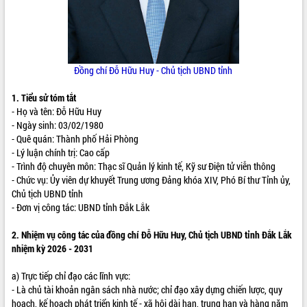
ĐIỂM TIN VĂN BẢN
QUY HOẠCH - KẾ HOẠCH
Đồng chí Đỗ Hữu Huy
- Chủ tịch UBND tỉnh
1. Tiểu sử tóm tắt
- Họ và tên: Đỗ Hữu Huy
- Ngày sinh: 03/02/1980
- Quê quán: Thành phố Hải Phòng
- Lý luận chính trị: Cao cấp
- Trình độ chuyên môn: Thạc sĩ Quản lý kinh tế, Kỹ sư Điện tử viễn thông
- Chức vụ: Ủy viên dự khuyết Trung ương Đảng khóa XIV, Phó Bí thư Tỉnh ủy,
Chủ tịch UBND tỉnh
- Đơn vị công tác: UBND tỉnh Đắk Lắk
2. Nhiệm vụ công tác của đồng chí
Đỗ Hữu Huy
, Chủ tịch UBND tỉnh Đắk Lắk
nhiệm kỳ 2026 - 2031
a) Trực tiếp chỉ đạo các lĩnh vực:
- Là chủ tài khoản ngân sách nhà nước; chỉ đạo xây dựng chiến lược, quy
hoạch, kế hoạch phát triển kinh tế - xã hội dài hạn, trung hạn và hàng năm