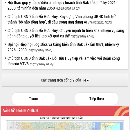
Hội thảo góp ý hồ sơ điều chỉnh quy hoạch tỉnh Đắk Lắk thời kỳ 2021-
ứng để giữ vững thị trường xuất khẩu
2030, tầm nhìn đến năm 2050
(12/05/2026, 15:02)
Diễn đàn Kinh tế tư nhân Việt Nam đột
phá cơ chế - Hợp tác công tư
Chủ tịch UBND tỉnh Đỗ Hữu Huy: Xây dựng Văn phòng UBND tỉnh trở
thành “bộ não tổng hợp”, đi đầu trong ứng dụng AI
(11/05/2026, 17:30)
Đề án 06 tạo bước ngoặt đột phá trong
cải cách hành chính tỉnh Đắk Lắk
Chủ tịch UBND tỉnh Đỗ Hữu Huy: Chuyển mạnh từ triển khai nhiệm vụ sang
hành động quyết liệt, tạo kết quả cụ thể
Kết nối tour, đẩy mạnh chuyển đổi số
(08/05/2026, 17:05)
để phát triển du lịch Đắk Lắk
Đại hội Hiệp hội Logistics và Cảng biển tỉnh Đắk Lắk lần thứ I, nhiệm kỳ
Khởi động Dự án Đầu tư xây dựng hạ
2026 - 2030.
(08/05/2026, 08:05)
tầng kỹ thuật Cụm công nghiệp Tân
Chủ tịch UBND tỉnh Đắk Lắk Đỗ Hữu Huy tiếp và làm việc với Đoàn công
Tiến
tác của VTV8
(07/05/2026, 20:26)
Gặp mặt các cơ quan báo chí nhân Kỷ
niệm 101 năm Ngày Báo chí Cách
mạng Việt Nam
Các trang trên cổng 9 của 14
Đắk Lắk sơ kết 4 năm triển khai thực
hiện Đề án 06 của Chính phủ
Trước
Tiếp theo
Họp báo thông tin về Hội nghị Công bố
Quy hoạch và Xúc tiến đầu tư tỉnh Đắk
BẢN ĐỒ HÀNH CHÍNH
Lắk
Khơi thông điểm nghẽn, đẩy nhanh
giải ngân vốn khắc phục thiên tai