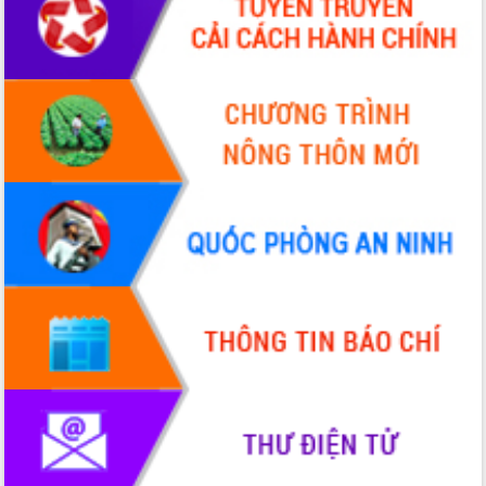
nhanh tiến độ các dự án trọng điểm
trong Khu kinh tế Nam Phú Yên
Hòn Yến phát triển du lịch gắn với bảo
tồn biển
Lấy ý kiến điều chỉnh Quy hoạch tỉnh
Đắk Lắk thời kỳ 2021-2030, tầm nhìn
đến năm 2050
Phát động chiến dịch 30 ngày đêm
giải phóng mặt bằng Tuyến đường bộ
ven biển
Đắk Lắk nỗ lực thúc đẩy tăng trưởng
kinh tế từ 10% trở lên trong Quý
II/2026
Đắk Lắk ký kết thỏa thuận hợp tác về
chuyển đổi số giai đoạn 2026 – 2030
với Tập đoàn Bưu chính Viễn thông
Việt Nam
Thứ trưởng Bộ Y tế làm việc với tỉnh
Đắk Lắk về phát triển nhân lực y tế
cho trạm y tế cấp xã
Du lịch Đắk Lắk nâng tầm trải nghiệm