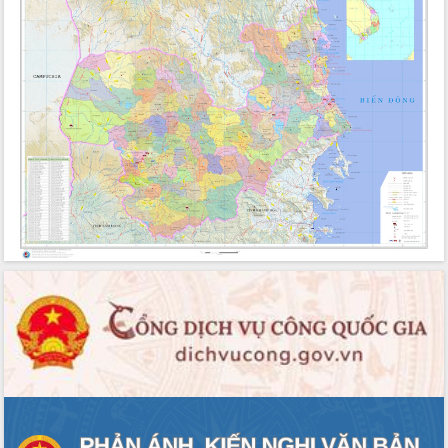
HĐND tỉnh thông qua điều chỉnh Quy
hoạch tỉnh thời kỳ 2021-2030
Hội thảo góp ý hồ sơ điều chỉnh quy
hoạch tỉnh Đắk Lắk thời kỳ 2021-2030,
tầm nhìn đến năm 2050
Nâng cao hiệu quả hoạt động của các
doanh nghiệp nhà nước
Hội nghị triển khai kết nối mạng
truyền số liệu chuyên dùng phục vụ cơ
quan Đảng, Nhà nước
Lễ phát động chuỗi hoạt động chung
tay làm sạch môi trường
Xã Ea Kar bước chuyển mình trong
công tác cải cách hành chính mô hình
mới
UBND tỉnh họp báo định kỳ tháng 4
năm 2026
Hội thảo khoa học “Giải pháp thúc đẩy
phát triển nền kinh tế xanh tại tỉnh
Đắk Lắk”
Tăng cường giám sát, đôn đốc thực