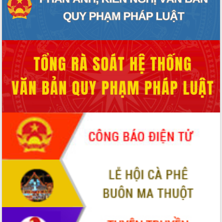
hiện nhiệm vụ quản lý tài sản công
hàng tuần
Tháo gỡ những vướng mắc, đẩy mạnh
công tác cải cách thủ tục hành chính
tại Trung tâm Phục vụ hành chính
công tỉnh
Đắk Lắk: Tôn vinh 46 giải pháp tại Hội
thi Sáng tạo Kỹ thuật 2024 - 2025
Đắk Lắk rà soát, điều chỉnh Đề án 190
về phát triển nuôi trồng thủy sản
Phó Chủ tịch UBND tỉnh Đắk Lắk
Trương Công Thái kiểm tra thực địa
Dự án cao tốc Khánh Hòa - Buôn Ma
Thuột
Định vị cà phê Việt Nam như một “di
sản sống” trong dòng chảy toàn cầu
Xây dựng nông thôn mới: Nâng cao đời
sống người dân từ những mô hình thiết
thực
Quyết liệt tháo gỡ vướng mắc, đẩy