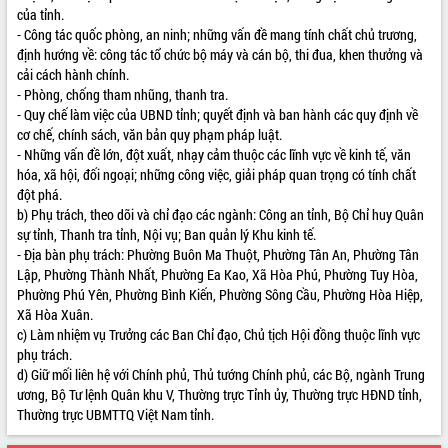
của tỉnh.
VIDEO
- Công tác quốc phòng, an ninh; những vấn đề mang tính chất chủ trương,
định hướng về: công tác tổ chức bộ máy và cán bộ, thi đua, khen thưởng và
Loading the player...
cải cách hành chính.
- Phòng, chống tham nhũng, thanh tra.
Trailer Lễ hội Sầu riêng Đắk Lắk năm
- Quy chế làm việc của UBND tỉnh; quyết định và ban hành các quy định về
2026
cơ chế, chính sách, văn bản quy phạm pháp luật.
Khám bệnh, cấp phát thuốc miễn phí
- Những vấn đề lớn, đột xuất, nhạy cảm thuộc các lĩnh vực về kinh tế, văn
và tặng quà người dân xã Cư Pui
hóa, xã hội, đối ngoại; những công việc, giải pháp quan trọng có tính chất
Hội nghị UBND tỉnh Đắk Lắk thường kỳ
đột phá.
tháng 7/2026
b) Phụ trách, theo dõi và chỉ đạo các ngành: Công an tỉnh, Bộ Chỉ huy Quân
Lễ truy tặng danh hiệu “Bà Mẹ Việt
sự tỉnh, Thanh tra tỉnh, Nội vụ; Ban quản lý Khu kinh tế.
ALBUM ẢNH
Nam Anh hùng” và trao Huân chương
- Địa bàn phụ trách: Phường Buôn Ma Thuột, Phường Tân An, Phường Tân
Lao động
Lập, Phường Thành Nhất, Phường Ea Kao, Xã Hòa Phú, Phường Tuy Hòa,
Phường Phú Yên, Phường Bình Kiến, Phường Sông Cầu, Phường Hòa Hiệp,
UBND tỉnh Đắk Lắk triển khai nhiệm
Xã Hòa Xuân.
vụ 6 tháng cuối năm 2026
c) Làm nhiệm vụ Trưởng các Ban Chỉ đạo, Chủ tịch Hội đồng thuộc lĩnh vực
Kỳ họp thứ Hai, Hội đồng nhân dân
phụ trách.
tỉnh khóa XI quyết nghị nhiều nội dung
d) Giữ mối liên hệ với Chính phủ, Thủ tướng Chính phủ, các Bộ, ngành Trung
quan trọng
ương, Bộ Tư lệnh Quân khu V, Thường trực Tỉnh ủy, Thường trực HĐND tỉnh,
Bí thư Tỉnh ủy Lương Nguyễn Minh
Thường trực UBMTTQ Việt Nam tỉnh.
Triết thăm, tặng quà người có công với
cách mạng
LIÊN KẾT WEB