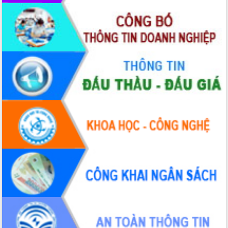
du khách thông qua Hệ thống cơ sở dữ
liệu và Bản đồ số
Tập huấn ứng dụng trí tuệ nhân tạo (AI)
trong thương mại điện tử năm 2026
Đoàn đại biểu Quốc hội tỉnh Đắk Lắk
trao đổi thông tin trước Kỳ họp thứ
nhất, Quốc hội khóa XVI
Quyết liệt cải cách hành chính, khơi
thông nguồn lực phát triển
Nâng cao hiệu lực, hiệu quả HĐND
tỉnh thông qua hiện đại hóa hành chính
Xã Ea Phê gắn cải cách hành chính với
chuyển đổi số
Phó Chủ tịch Thường trực UBND tỉnh
Hồ Thị Nguyên Thảo làm việc tại Trung
tâm Phục vụ hành chính công xã Ea
Phê
Xây dựng nền hành chính số đồng
hành cùng nông dân dân, doanh nghiệp
Giai đoạn 2026-2030, Đắk Lắk phấn