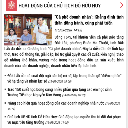
HOẠT ĐỘNG CỦA CHỦ TỊCH ĐỖ HỮU HUY
Rà soát, hoàn thiện hệ thống thiết chế
văn hóa, thể thao đáp ứng yêu cầu
“Cà phê doanh nhân”: Khẳng định tinh
phát triển mới
thần đồng hành, cùng phát triển
Thường trực HĐND tỉnh Đắk Lắk gặp
THỐNG KÊ TRUY CẬP
(16/05/2026, 14:15)
mặt Đoàn chuyên gia y tế TP. Hồ Chí
Minh
Sáng 16/5, tại khuôn viên Cà phê Bảo tàng
Hôm nay:
15700
Đắk Lắk, phường Buôn Ma Thuột, tỉnh Đắk
Lễ truy điệu và an táng hài cốt liệt sĩ
Tất cả:
66101368
Lắk đã diễn ra Chương trình “Cà phê doanh nhân”. Đây là diễn đàn để tỉnh kịp
tại Nghĩa trang Liệt sĩ xã Sơn Hòa
thời, trao đổi thông tin, giải đáp, hỗ trợ giải quyết các đề xuất, kiến nghị, tháo
Bàn giải pháp tháo gỡ khó khăn trong
gỡ những khó khăn, vướng mắc trong hoạt động đầu tư, sản xuất, kinh
xuất khẩu sầu riêng và triển khai quy
doanh của các doanh nghiệp, doanh nhân trên địa bàn tỉnh.
định EUDR
Thứ trưởng Bộ Nông nghiệp và Môi
Đắk Lắk cần rà soát đội ngũ cán bộ cơ sở, tập trung tháo gỡ "điểm nghẽn"
trường Nguyễn Hoàng Hiệp khảo sát
về hạ tầng và nhân lực số
(15/05/2026, 19:06)
vùng trồng và doanh nghiệp đóng gói
Trao 150 suất học bổng cùng nhiều phần quà tặng các em học sinh
sầu riêng tại Đắk Lắk
Trường Tiểu học Nguyễn Kim Vang
(14/05/2026, 20:03)
Trình diễn nghệ thuật chế biến các
Nâng cao hiệu quả hoạt động của các doanh nghiệp nhà nước
(14/05/2026,
món ăn từ sầu riêng
15:11)
Đắk Lắk công bố Quy hoạch và xúc
Chủ tịch UBND tỉnh Đỗ Hữu Huy: Chủ động tạo nguồn thu từ đất đai phục
tiến đầu tư tỉnh
vụ mục tiêu tăng trưởng
(13/05/2026, 11:08)
Ngành cá ngừ Đắk Lắk chủ động thích