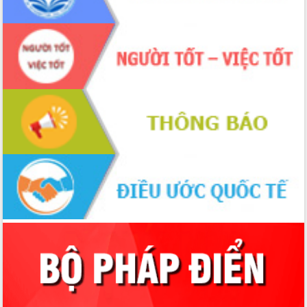
đấu có 77% xã đạt chuẩn nông thôn
mới
Chuyển đổi số 'mở đường' cho nông
nghiệp Đắk Lắk tăng trưởng bứt phá
Triển khai đồng bộ đo đạc, lập hồ sơ
địa chính, hoàn thiện cơ sở dữ liệu đất
đai
Ứng dụng sinh trắc học - Bước tiến
trong hành trình chuyển đổi số tại Đắk
Lắk
Đắk Lắk nâng cao hiệu quả công tác
Đảng từ Sổ tay đảng viên điện tử
Đắk Lắk đẩy mạnh nuôi biển công
nghệ, hướng tới phát triển thủy sản
bền vững
Tập huấn nâng cao năng lực triển khai
chuyển đổi số cho cán bộ, công chức
cấp xã
Đắk Lắk phát động hưởng ứng Ngày
Quyền của người tiêu dùng Việt Nam
2026