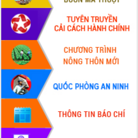
Đắk Lắk”
Tăng cường giám sát, đôn đốc thực
hiện nhiệm vụ quản lý tài sản công
hàng tuần
Tháo gỡ những vướng mắc, đẩy mạnh
công tác cải cách thủ tục hành chính
tại Trung tâm Phục vụ hành chính
công tỉnh
Đắk Lắk: Tôn vinh 46 giải pháp tại Hội
thi Sáng tạo Kỹ thuật 2024 - 2025
Đắk Lắk rà soát, điều chỉnh Đề án 190
về phát triển nuôi trồng thủy sản
Phó Chủ tịch UBND tỉnh Đắk Lắk
Trương Công Thái kiểm tra thực địa
Dự án cao tốc Khánh Hòa - Buôn Ma
Thuột
Định vị cà phê Việt Nam như một “di
sản sống” trong dòng chảy toàn cầu
Xây dựng nông thôn mới: Nâng cao đời
sống người dân từ những mô hình thiết