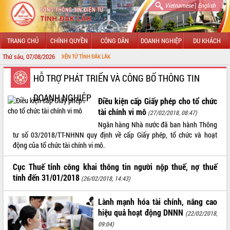
|
Vietnamese
English
TRANG CHỦ
CHÍNH QUYỀN
CÔNG DÂN
DOANH NGHIỆP
DU KHÁCH
Thứ sáu, 07/08/2026
THÔNG TIN ĐIỆN TỬ TỈNH ĐẮK LẮK
GIỚI THIỆU
HỖ TRỢ PHÁT TRIỂN VÀ CÔNG BỐ THÔNG TIN
DOANH NGHIỆP
LÃNH ĐẠO UBND TỈNH
Điều kiện cấp Giấy phép cho tổ chức
tài chính vi mô
(27/02/2018, 08:47)
TIN TỨC SỰ KIỆN
Ngân hàng Nhà nước đã ban hành Thông
tư số 03/2018/TT-NHNN quy định về cấp Giấy phép, tổ chức và hoạt
SỞ, BAN, NGÀNH
động của tổ chức tài chính vi mô.
UBND CÁC XÃ, PHƯỜNG
Cục Thuế tỉnh công khai thông tin người nộp thuế, nợ thuế
tính đến 31/01/2018
(26/02/2018, 14:43)
THÔNG TIN CHỈ ĐẠO ĐIỀU HÀNH
Lành mạnh hóa tài chính, nâng cao
HỆ THỐNG VĂN BẢN
hiệu quả hoạt động DNNN
(22/02/2018,
VĂN BẢN HĐND TỈNH
09:04)