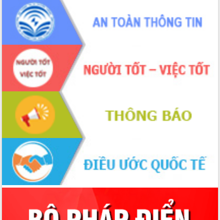
cho trạm y tế cấp xã
Du lịch Đắk Lắk nâng tầm trải nghiệm
du khách thông qua Hệ thống cơ sở dữ
liệu và Bản đồ số
Tập huấn ứng dụng trí tuệ nhân tạo (AI)
trong thương mại điện tử năm 2026
Đoàn đại biểu Quốc hội tỉnh Đắk Lắk
trao đổi thông tin trước Kỳ họp thứ
nhất, Quốc hội khóa XVI
Quyết liệt cải cách hành chính, khơi
thông nguồn lực phát triển
Nâng cao hiệu lực, hiệu quả HĐND
tỉnh thông qua hiện đại hóa hành chính
Xã Ea Phê gắn cải cách hành chính với
chuyển đổi số
Phó Chủ tịch Thường trực UBND tỉnh
Hồ Thị Nguyên Thảo làm việc tại Trung
tâm Phục vụ hành chính công xã Ea
Phê
Xây dựng nền hành chính số đồng
hành cùng nông dân dân, doanh nghiệp