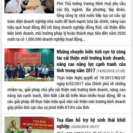
Phó Thủ tướng Vương Đình Huệ yêu cầu
ĐIỂM TIN VĂN BẢN
các Bộ, ngành, địa phương, tập đoàn,
tổng công ty nhà nước tiếp tục cơ cấu lại
QUY HOẠCH - KẾ HOẠCH
toàn diện doanh nghiệp nhà nước để lành mạnh hóa tài chính, nâng cao
hiệu quả hoạt động đối với từng doanh nghiệp; đồng thời, cải thiện điều
kiện kinh doanh, môi trường pháp lý hoàn thành mục tiêu đến năm 2020
nước ta có 1.000.000 doanh nghiệp hoạt động...
Những chuyển biến tích cực từ công
tác cải thiện môi trường kinh doanh,
nâng cao năng lực cạnh tranh của
tỉnh trong năm 2017
(14/02/2018, 21:28)
Thực hiện Nghị quyết số 19-2017/NQ-CP
ngày 6/02/2017 của Chính phủ về những
nhiệm vụ, giải pháp chủ yếu cải thiện môi trường kinh doanh, nâng cao
năng lực cạnh tranh, tỉnh Đắk Lắk đã triển khai nhiều hoạt động, đề ra
các giải pháp để thực hiện hiệu quả việc cải thiện môi trường kinh doanh
góp phần tích cực vào sự phát triển KT-XH của tỉnh.
Toạ đàm hỗ trợ hệ sinh thái khởi
nghiệp
(10/02/2018, 09:27)