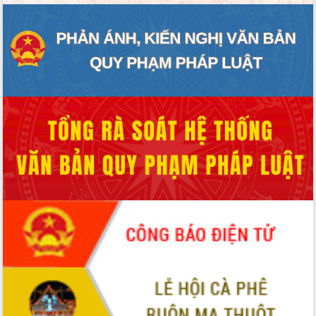
Khơi thông điểm nghẽn, đẩy nhanh
giải ngân vốn khắc phục thiên tai
HĐND tỉnh thông qua điều chỉnh Quy
hoạch tỉnh thời kỳ 2021-2030
Hội thảo góp ý hồ sơ điều chỉnh quy
hoạch tỉnh Đắk Lắk thời kỳ 2021-2030,
tầm nhìn đến năm 2050
Nâng cao hiệu quả hoạt động của các
doanh nghiệp nhà nước
Hội nghị triển khai kết nối mạng
truyền số liệu chuyên dùng phục vụ cơ
quan Đảng, Nhà nước
Lễ phát động chuỗi hoạt động chung
tay làm sạch môi trường
Xã Ea Kar bước chuyển mình trong
công tác cải cách hành chính mô hình
mới
UBND tỉnh họp báo định kỳ tháng 4
năm 2026
Hội thảo khoa học “Giải pháp thúc đẩy
phát triển nền kinh tế xanh tại tỉnh