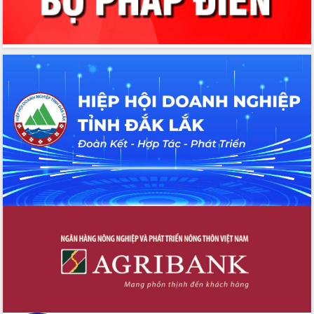
Giai đoạn 2026-2030, Đắk Lắk phấn
đấu có 77% xã đạt chuẩn nông thôn
mới
Chuyển đổi số 'mở đường' cho nông
nghiệp Đắk Lắk tăng trưởng bứt phá
Triển khai đồng bộ đo đạc, lập hồ sơ
địa chính, hoàn thiện cơ sở dữ liệu đất
đai
Ứng dụng sinh trắc học - Bước tiến
trong hành trình chuyển đổi số tại Đắk
Lắk
Đắk Lắk nâng cao hiệu quả công tác
Đảng từ Sổ tay đảng viên điện tử
Đắk Lắk đẩy mạnh nuôi biển công
nghệ, hướng tới phát triển thủy sản
bền vững
Tập huấn nâng cao năng lực triển khai
chuyển đổi số cho cán bộ, công chức
cấp xã
Đắk Lắk phát động hưởng ứng Ngày