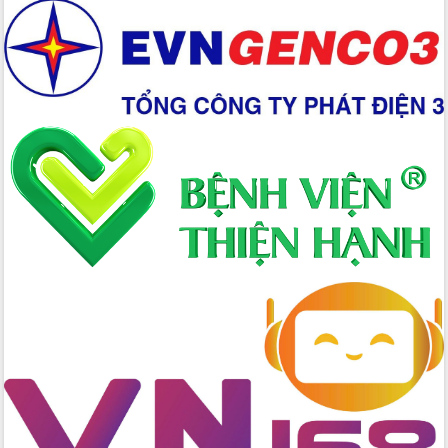
Quyền của người tiêu dùng Việt Nam
2026
Đẩy mạnh cải cách hành chính, quyết
tâm đạt được mục tiêu tăng trưởng
hai con số trong năm 2026
Tổ chức trang trọng Lễ hội Đền thờ
Lương Văn Chánh năm 2026
Phó Bí thư Tỉnh ủy Đắk Lắk Đỗ Hữu
Huy giữ chức Bí thư Đảng ủy Ủy Ban
Nhân dân tỉnh
Bệnh án điện tử thúc đẩy chuyển đổi
số y tế tại Đắk Lắk
Chuyển đổi số thư viện: Mở rộng
không gian tri thức trong thời đại số
Đánh giá, rút kinh nghiệm công tác tổ
chức diễn tập trước ngày bầu cử
Chương trình “Gặp gỡ hữu nghị –
Friendship Meeting New Year 2026”
Bầu cử Quốc hội và HĐND: Cử tri Đắk
Lắk gửi gắm niềm tin, kỳ vọng vào lá