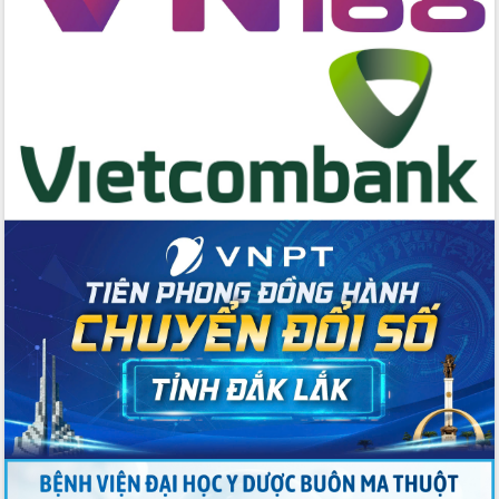
phiếu
Đắk Lắk sẵn sàng các điều kiện cho
Ngày hội bầu cử đại biểu Quốc hội
khóa XVI và HĐND các cấp nhiệm kỳ
2026-2031
Đảm bảo cuộc bầu cử đại biểu Quốc
hội và đại biểu HĐND các cấp diễn ra
an toàn, hiệu quả, đúng quy định
Thủ tướng Chính phủ Phạm Minh Chính
kiểm tra, chỉ đạo hoàn thành các dự
án cao tốc và thăm khu tái định cư tại
Đắk Lắk
Sôi nổi Hội đua ngựa truyền thống Gò
Thì Thùng mừng Xuân Bính Ngọ 2026
Lãnh đạo tỉnh dâng hương tưởng niệm
tại Đập Đồng Cam đầu Xuân Bính Ngọ
Ngành nông nghiệp phấn đấu tăng
trưởng đạt 5,86% trong năm 2026
UBND tỉnh Đắk Lắk triển khai công tác
quốc phòng, quân sự địa phương năm
2026