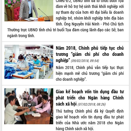
Chiều 9/2, UBND tỉnh đã tổ chức buổi Tọa
đàm về hỗ trợ hệ sinh thái khởi nghiệp với
VIDEO
sự tham dự của hơn 40 đại biểu là doanh
nghiệp trẻ, nhóm khởi nghiệp trên địa bàn
tỉnh. Ông Nguyễn Hải Ninh - Phó Chủ tịch
Thường trực UBND tỉnh chủ trì buổi Tọa đàm cùng lãnh đạo các Sở, ban
ngành trong tỉnh.
Năm 2018, Chính phủ tiếp tục chủ
trương “giảm chi phí cho doanh
nghiệp”
(09/02/2018, 09:54)
Hội nghị UBND tỉnh Đắk Lắk thường kỳ
Năm 2018, Chính phủ vẫn tiếp tục thực
tháng 7/2026
hiện mạnh mẽ chủ trương “giảm chi phí
cho doanh nghiệp”.
Lễ truy tặng danh hiệu “Bà Mẹ Việt
Nam Anh hùng” và trao Huân chương
Lao động
Giao kế hoạch vốn tín dụng đầu tư
phát triển cho Ngân hàng Chính
UBND tỉnh Đắk Lắk triển khai nhiệm
sách xã hội
vụ 6 tháng cuối năm 2026
(07/02/2018, 08:26)
ALBUM ẢNH
Thủ tướng Chính phủ đã ký Quyết định
Kỳ họp thứ Hai, Hội đồng nhân dân
giao kế hoạch vốn tín dụng đầu tư phát
tỉnh khóa XI quyết nghị nhiều nội dung
triển của Nhà ước năm 2018 cho Ngân
quan trọng
hàng Chính sách xã hội.
Bí thư Tỉnh ủy Lương Nguyễn Minh