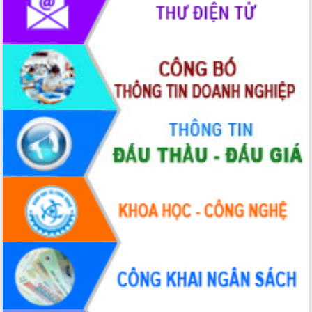
thực
Quyết liệt tháo gỡ vướng mắc, đẩy
nhanh tiến độ các dự án trọng điểm
trong Khu kinh tế Nam Phú Yên
Hòn Yến phát triển du lịch gắn với bảo
tồn biển
Lấy ý kiến điều chỉnh Quy hoạch tỉnh
Đắk Lắk thời kỳ 2021-2030, tầm nhìn
đến năm 2050
Phát động chiến dịch 30 ngày đêm
giải phóng mặt bằng Tuyến đường bộ
ven biển
Đắk Lắk nỗ lực thúc đẩy tăng trưởng
kinh tế từ 10% trở lên trong Quý
II/2026
Đắk Lắk ký kết thỏa thuận hợp tác về
chuyển đổi số giai đoạn 2026 – 2030
với Tập đoàn Bưu chính Viễn thông
Việt Nam
Thứ trưởng Bộ Y tế làm việc với tỉnh
Đắk Lắk về phát triển nhân lực y tế