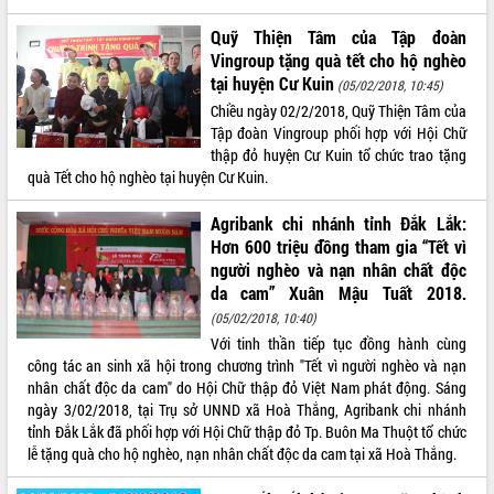
Triết thăm, tặng quà người có công với
Quỹ Thiện Tâm của Tập đoàn
cách mạng
Vingroup tặng quà tết cho hộ nghèo
Rà soát, hoàn thiện hệ thống thiết chế
tại huyện Cư Kuin
(05/02/2018, 10:45)
văn hóa, thể thao đáp ứng yêu cầu
Chiều ngày 02/2/2018, Quỹ Thiện Tâm của
phát triển mới
Tập đoàn Vingroup phối hợp với Hội Chữ
Thường trực HĐND tỉnh Đắk Lắk gặp
LIÊN KẾT WEB
thập đỏ huyện Cư Kuin tổ chức trao tặng
mặt Đoàn chuyên gia y tế TP. Hồ Chí
quà Tết cho hộ nghèo tại huyện Cư Kuin.
Minh
Lễ truy điệu và an táng hài cốt liệt sĩ
Agribank chi nhánh tỉnh Đắk Lắk:
tại Nghĩa trang Liệt sĩ xã Sơn Hòa
Hơn 600 triệu đồng tham gia “Tết vì
THỐNG KÊ TRUY CẬP
Bàn giải pháp tháo gỡ khó khăn trong
người nghèo và nạn nhân chất độc
xuất khẩu sầu riêng và triển khai quy
Hôm nay:
9740
da cam” Xuân Mậu Tuất 2018.
định EUDR
Tất cả:
66022480
(05/02/2018, 10:40)
Thứ trưởng Bộ Nông nghiệp và Môi
Với tinh thần tiếp tục đồng hành cùng
trường Nguyễn Hoàng Hiệp khảo sát
công tác an sinh xã hội trong chương trình "Tết vì người nghèo và nạn
vùng trồng và doanh nghiệp đóng gói
nhân chất độc da cam" do Hội Chữ thập đỏ Việt Nam phát động. Sáng
sầu riêng tại Đắk Lắk
ngày 3/02/2018, tại Trụ sở UNND xã Hoà Thắng, Agribank chi nhánh
Trình diễn nghệ thuật chế biến các
tỉnh Đắk Lắk đã phối hợp với Hội Chữ thập đỏ Tp. Buôn Ma Thuột tổ chức
món ăn từ sầu riêng
lễ tặng quà cho hộ nghèo, nạn nhân chất độc da cam tại xã Hoà Thắng.
Đắk Lắk công bố Quy hoạch và xúc