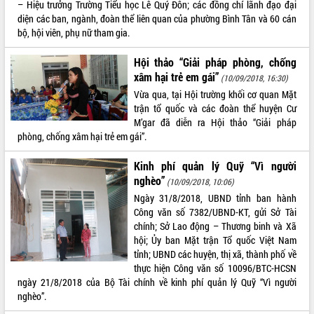
– Hiệu trưởng Trường Tiểu học Lê Quý Đôn; các đồng chí lãnh đạo đại
diện các ban, ngành, đoàn thể liên quan của phường Bình Tân và 60 cán
bộ, hội viên, phụ nữ tham gia.
Hội thảo “Giải pháp phòng, chống
xâm hại trẻ em gái”
(10/09/2018, 16:30)
Vừa qua, tại Hội trường khối cơ quan Mặt
trận tổ quốc và các đoàn thể huyện Cư
M’gar đã diễn ra Hội thảo “Giải pháp
phòng, chống xâm hại trẻ em gái”.
Kinh phí quản lý Quỹ “Vì người
nghèo”
(10/09/2018, 10:06)
Ngày 31/8/2018, UBND tỉnh ban hành
Công văn số 7382/UBND-KT, gửi Sở Tài
chính; Sở Lao động – Thương binh và Xã
hội; Ủy ban Mặt trận Tổ quốc Việt Nam
tỉnh; UBND các huyện, thị xã, thành phố về
thực hiện Công văn số 10096/BTC-HCSN
ngày 21/8/2018 của Bộ Tài chính về kinh phí quản lý Quỹ “Vì người
nghèo”.