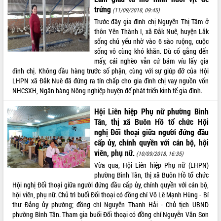
trứng
(11/09/2018, 09:45)
Trước đây gia đình chị Nguyễn Thị Tâm ở
thôn Yên Thành I, xã Đắk Nuê, huyện Lắk
sống chủ yếu nhờ vào 6 sào ruộng, cuộc
sống vô cùng khó khăn. Dù cố gắng đến
mấy, cái nghèo vẫn cứ bám víu lấy gia
đình chị. Không đầu hàng trước số phận, cùng với sự giúp đỡ của Hội
LHPN xã Đắk Nuê đã đứng ra tín chấp cho gia đình chị vay nguồn vốn
NHCSXH, Ngân hàng Nông nghiệp huyện để phát triển kinh tế gia đình.
Hội Liên hiệp Phụ nữ phường Bình
Tân, thị xã Buôn Hồ tổ chức Hội
nghị Đối thoại giữa người đứng đầu
cấp ủy, chính quyền với cán bộ, hội
viên, phụ nữ.
(10/09/2018, 16:35)
Vừa qua, Hội Liên hiệp Phụ nữ (LHPN)
phường Bình Tân, thị xã Buôn Hồ tổ chức
Hội nghị Đối thoại giữa người đứng đầu cấp ủy, chính quyền với cán bộ,
hội viên, phụ nữ. Chủ trì buổi Đối thoại có đồng chí Võ Lê Mạnh Hùng - Bí
thư Đảng ủy phường; đồng chí Nguyễn Thanh Hải - Chủ tịch UBND
phường Bình Tân. Tham gia buổi Đối thoại có đồng chí Nguyễn Văn Sơn