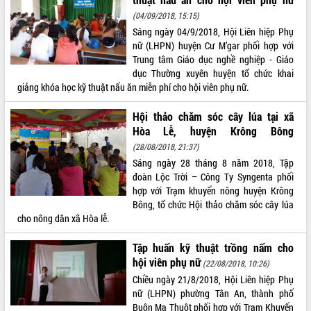
(04/09/2018, 15:15)
Sáng ngày 04/9/2018, Hội Liên hiệp Phụ
nữ (LHPN) huyện Cư M’gar phối hợp với
Trung tâm Giáo dục nghề nghiệp - Giáo
dục Thường xuyên huyện tổ chức khai
giảng khóa học kỹ thuật nấu ăn miễn phí cho hội viên phụ nữ.
Hội thảo chăm sóc cây lúa tại xã
Hòa Lễ, huyện Krông Bông
(28/08/2018, 21:37)
Sáng ngày 28 tháng 8 năm 2018, Tập
đoàn Lộc Trời – Công Ty Syngenta phối
hợp với Trạm khuyến nông huyện Krông
Bông, tổ chức Hội thảo chăm sóc cây lúa
cho nông dân xã Hòa lễ.
Tập huấn kỹ thuật trồng nấm cho
hội viên phụ nữ
(22/08/2018, 10:26)
Chiều ngày 21/8/2018, Hội Liên hiệp Phụ
nữ (LHPN) phường Tân An, thành phố
Buôn Ma Thuột phối hợp với Trạm Khuyến