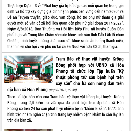
Thực hiện Dự án 3 về "Phát huy giá trị tốt đẹp các mối quan hệ trong gia
đình và hỗ trợ xây dựng gia đình hạnh phúc bền vững đến năm 2020" và
Đề án "Tuyên truyền, giáo dục, vận động, hỗ trợ phụ nữ tham gia giải
quyết một số vấn đề xã hội liên quan đến phụ nữ giai đoạn 2017-2027".
Ngày 8/8/2018, Ban Thường vụ Hội liên hiệp Phụ nữ huyện Buôn Đôn
phối hợp với Trung tâm Chăm sóc sức khỏe sinh sản tỉnh Đắk Lắk tổ chức
Chương trình truyền thông chăm sóc sức khỏe sinh sản tuổi vị thành niên,
thanh niên cho hội viên phụ nữ tại xã Ea Nuôl với hơn 80 chị tham gia.
Trạm Bảo vệ thực vật huyện Krông
Bông phối hợp với UBND xã Hòa
Phong tổ chức lớp Tập huấn "Kỹ
thuật phòng trừ sâu bệnh hại trên
cây sắn” cho bà con nông dân trên
địa bàn xã Hòa Phong
(08/08/2018, 09:30)
Theo số liệu báo cáo của Trạm bảo vệ thực vật trồng trọt huyện Krông
Bông, trong đợt kiểm tra vừa qua đã phát hiện trên địa bàn xã Hòa
Phong có trên 24 ha sắn phát hiện nhiễm bệnh “khảm lá sắn”. Trước tình
hình trên nhằm ngăn chặn tình trạng lây nhiễm bệnh khảm lá sắn lây lan
trên địa bàn xã.