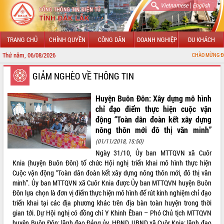
|
Vietnamese
English
TRANG CHỦ
CHÍNH QUYỀN
CÔNG DÂN
DOANH NGHIỆP
DU KHÁCH
Thứ năm, 06/08/2026
CHÀO MỪNG ĐẾN VỚI CỔNG THÔNG TIN ĐIỆN TỬ TỈNH ĐẮK
GIỚI THIỆU
GIẢM NGHÈO VỀ THÔNG TIN
LÃNH ĐẠO UBND TỈNH
Huyện Buôn Đôn: Xây dựng mô hình
chỉ đạo điểm thực hiện cuộc vận
TIN TỨC SỰ KIỆN
động “Toàn dân đoàn kết xây dựng
nông thôn mới đô thị văn minh”
SỞ, BAN, NGÀNH
(01/11/2018, 15:50)
Ngày 31/10, Ủy ban MTTQVN xã Cuôr
UBND CÁC XÃ, PHƯỜNG
Knia (huyện Buôn Đôn) tổ chức Hội nghị triển khai mô hình thực hiện
Cuộc vận động “Toàn dân đoàn kết xây dựng nông thôn mới, đô thị văn
THÔNG TIN CHỈ ĐẠO ĐIỀU HÀNH
minh”. Ủy ban MTTQVN xã Cuôr Knia được Ủy ban MTTQVN huyện Buôn
Đôn lựa chọn là đơn vị điểm thực hiện mô hình để rút kinh nghiệm chỉ đạo
HỆ THỐNG VĂN BẢN
triển khai tại các địa phương khác trên địa bàn toàn huyện trong thời
gian tới. Dự Hội nghị có đồng chí Y Khinh Êban – Phó Chủ tịch MTTQVN
VĂN BẢN HĐND TỈNH
huyện Buôn Đôn; lãnh đạo Đảng ủy, HĐND, UBND xã Cuôr Knia; lãnh đạo