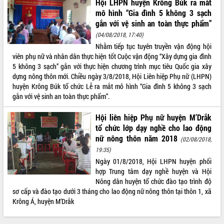
Hội LHPN huyện Krông Búk ra mắt
mô hình “Gia đình 5 không 3 sạch
gắn với vệ sinh an toàn thực phẩm”
(04/08/2018, 17:40)
Nhằm tiếp tục tuyên truyền vận động hội
viên phụ nữ và nhân dân thực hiện tốt Cuộc vận động “Xây dựng gia đình
5 không 3 sạch” gắn với thực hiện chương trình mục tiêu Quốc gia xây
dựng nông thôn mới. Chiều ngày 3/8/2018, Hội Liên hiệp Phụ nữ (LHPN)
huyện Krông Búk tổ chức Lễ ra mắt mô hình “Gia đình 5 không 3 sạch
gắn với vệ sinh an toàn thực phẩm”.
Hội liên hiệp Phụ nữ huyện M’Drắk
tổ chức lớp dạy nghề cho lao động
nữ nông thôn năm 2018
(02/08/2018,
19:35)
Ngày 01/8/2018, Hội LHPN huyện phối
hợp Trung tâm dạy nghề huyện và Hội
Nông dân huyện tổ chức đào tạo trình độ
sơ cấp và đào tạo dưới 3 tháng cho lao động nữ nông thôn tại thôn 1, xã
Krông Á, huyện M’Drắk