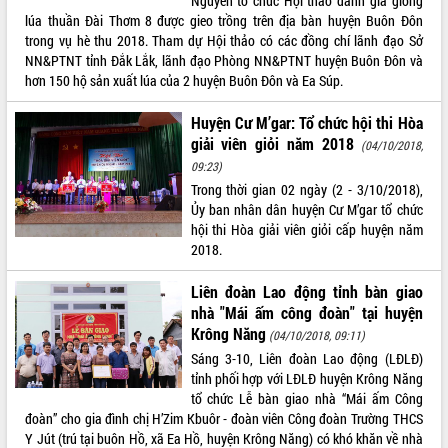
Nguyên tổ chức Hội thảo đánh giá giống
lúa thuần Đài Thơm 8 được gieo trồng trên địa bàn huyện Buôn Đôn
trong vụ hè thu 2018. Tham dự Hội thảo có các đồng chí lãnh đạo Sở
NN&PTNT tỉnh Đắk Lắk, lãnh đạo Phòng NN&PTNT huyện Buôn Đôn và
hơn 150 hộ sản xuất lúa của 2 huyện Buôn Đôn và Ea Súp.
Huyện Cư M’gar: Tổ chức hội thi Hòa
giải viên giỏi năm 2018
(04/10/2018,
09:23)
Trong thời gian 02 ngày (2 - 3/10/2018),
Ủy ban nhân dân huyện Cư M’gar tổ chức
hội thi Hòa giải viên giỏi cấp huyện năm
2018.
Liên đoàn Lao động tỉnh bàn giao
nhà "Mái ấm công đoàn" tại huyện
Krông Năng
(04/10/2018, 09:11)
Sáng 3-10, Liên đoàn Lao động (LĐLĐ)
tỉnh phối hợp với LĐLĐ huyện Krông Năng
tổ chức Lễ bàn giao nhà “Mái ấm Công
đoàn” cho gia đình chị H’Zim Kbuôr - đoàn viên Công đoàn Trường THCS
Y Jút (trú tại buôn Hồ, xã Ea Hồ, huyện Krông Năng) có khó khăn về nhà