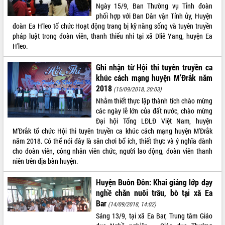
Ngày 15/9, Ban Thường vụ Tỉnh đoàn
phối hợp với Ban Dân vận Tỉnh ủy, Huyện
đoàn Ea H’leo tổ chức Hoạt động trang bị kỹ năng sống và tuyên truyền
pháp luật trong đoàn viên, thanh thiếu nhi tại xã Dliê Yang, huyện Ea
H’leo.
Ghi nhận từ Hội thi tuyên truyền ca
khúc cách mạng huyện M’Đrắk năm
2018
(15/09/2018, 20:03)
Nhằm thiết thực lập thành tích chào mừng
các ngày lễ lớn của đất nước, chào mừng
Đại hội Tổng LĐLĐ Việt Nam, huyện
M’Đrắk tổ chức Hội thi tuyên truyền ca khúc cách mạng huyện M'Đrắk
năm 2018. Có thể nói đây là sân chơi bổ ích, thiết thực và ý nghĩa dành
cho đoàn viên, công nhân viên chức, người lao động, đoàn viên thanh
niên trên địa bàn huyện.
Huyện Buôn Đôn: Khai giảng lớp dạy
nghề chăn nuôi trâu, bò tại xã Ea
Bar
(14/09/2018, 14:02)
Sáng 13/9, tại xã Ea Bar, Trung tâm Giáo