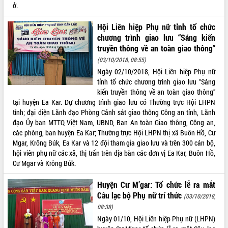
ở.
Hội Liên hiệp Phụ nữ tỉnh tổ chức
chương trình giao lưu “Sáng kiến
truyền thông về an toàn giao thông”
(03/10/2018, 08:55)
Ngày 02/10/2018, Hội Liên hiệp Phụ nữ
tỉnh tổ chức chương trình giao lưu “Sáng
kiến truyền thông về an toàn giao thông”
tại huyện Ea Kar. Dự chương trình giao lưu có Thường trực Hội LHPN
tỉnh; đại diện Lãnh đạo Phòng Cảnh sát giao thông Công an tỉnh, Lãnh
đạo Ủy ban MTTQ Việt Nam, UBND, Ban An toàn Giao thông, Công an,
các phòng, ban huyện Ea Kar; Thường trực Hội LHPN thị xã Buôn Hồ, Cư
Mgar, Krông Búk, Ea Kar và 12 đội tham gia giao lưu và trên 300 cán bộ,
hội viên phụ nữ các xã, thị trấn trên địa bàn các đơn vị Ea Kar, Buôn Hồ,
Cư Mgar và Krông Búk.
Huyện Cư M’gar: Tổ chức lễ ra mắt
Câu lạc bộ Phụ nữ trí thức
(03/10/2018,
08:38)
Ngày 01/10, Hội Liên hiệp Phụ nữ (LHPN)