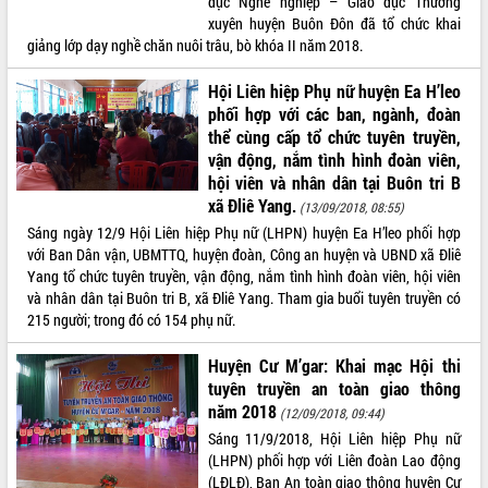
dục Nghề nghiệp – Giáo dục Thường
xuyên huyện Buôn Đôn đã tổ chức khai
giảng lớp dạy nghề chăn nuôi trâu, bò khóa II năm 2018.
Hội Liên hiệp Phụ nữ huyện Ea H’leo
phối hợp với các ban, ngành, đoàn
thể cùng cấp tổ chức tuyên truyền,
vận động, nắm tình hình đoàn viên,
hội viên và nhân dân tại Buôn tri B
xã Đliê Yang.
(13/09/2018, 08:55)
Sáng ngày 12/9 Hội Liên hiệp Phụ nữ (LHPN) huyện Ea H’leo phối hợp
với Ban Dân vận, UBMTTQ, huyện đoàn, Công an huyện và UBND xã Đliê
Yang tổ chức tuyên truyền, vận động, nắm tình hình đoàn viên, hội viên
và nhân dân tại Buôn tri B, xã Đliê Yang. Tham gia buổi tuyên truyền có
215 người; trong đó có 154 phụ nữ.
Huyện Cư M’gar: Khai mạc Hội thi
tuyên truyền an toàn giao thông
năm 2018
(12/09/2018, 09:44)
Sáng 11/9/2018, Hội Liên hiệp Phụ nữ
(LHPN) phối hợp với Liên đoàn Lao động
(LĐLĐ), Ban An toàn giao thông huyện Cư