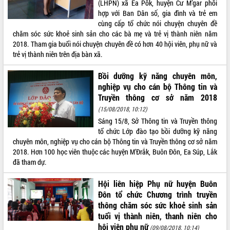
(LHPN) xã Ea Pốk, huyện Cư M’gar phối
hợp với Ban Dân số, gia đình và trẻ em
cùng cấp tổ chức nói chuyện chuyên đề
chăm sóc sức khoẻ sinh sản cho các bà mẹ và trẻ vị thành niên năm
2018. Tham gia buổi nói chuyện chuyên đề có hơn 40 hội viên, phụ nữ và
trẻ vị thành niên trên địa bàn xã.
Bồi dưỡng kỹ năng chuyên môn,
nghiệp vụ cho cán bộ Thông tin và
Truyền thông cơ sở năm 2018
(15/08/2018, 10:12)
Sáng 15/8, Sở Thông tin và Truyền thông
tổ chức Lớp đào tạo bồi dưỡng kỹ năng
chuyên môn, nghiệp vụ cho cán bộ Thông tin và Truyền thông cơ sở năm
2018. Hơn 100 học viên thuộc các huyện M’Đrắk, Buôn Đôn, Ea Súp, Lắk
đã tham dự.
Hội liên hiệp Phụ nữ huyện Buôn
Đôn tổ chức Chương trình truyền
thông chăm sóc sức khoẻ sinh sản
tuổi vị thành niên, thanh niên cho
hội viên phụ nữ
(09/08/2018, 10:14)