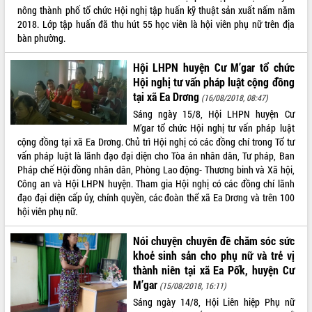
nông thành phố tổ chức Hội nghị tập huấn kỹ thuật sản xuất nấm năm
2018. Lớp tập huấn đã thu hút 55 học viên là hội viên phụ nữ trên địa
bàn phường.
Hội LHPN huyện Cư M’gar tổ chức
Hội nghị tư vấn pháp luật cộng đồng
tại xã Ea Drơng
(16/08/2018, 08:47)
Sáng ngày 15/8, Hội LHPN huyện Cư
M’gar tổ chức Hội nghị tư vấn pháp luật
cộng đồng tại xã Ea Drơng. Chủ trì Hội nghị có các đồng chí trong Tổ tư
vấn pháp luật là lãnh đạo đại diện cho Tòa án nhân dân, Tư pháp, Ban
Pháp chế Hội đồng nhân dân, Phòng Lao động- Thương binh và Xã hội,
Công an và Hội LHPN huyện. Tham gia Hội nghị có các đồng chí lãnh
đạo đại diện cấp ủy, chính quyền, các đoàn thể xã Ea Drơng và trên 100
hội viên phụ nữ.
Nói chuyện chuyên đề chăm sóc sức
khoẻ sinh sản cho phụ nữ và trẻ vị
thành niên tại xã Ea Pốk, huyện Cư
M’gar
(15/08/2018, 16:11)
Sáng ngày 14/8, Hội Liên hiệp Phụ nữ