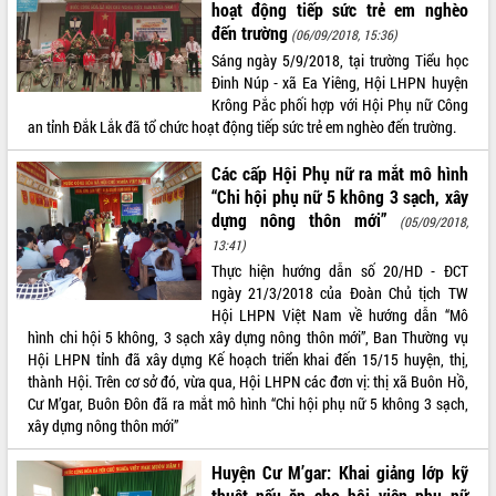
hoạt động tiếp sức trẻ em nghèo
đến trường
(06/09/2018, 15:36)
Sáng ngày 5/9/2018, tại trường Tiểu học
Đinh Núp - xã Ea Yiêng, Hội LHPN huyện
Krông Pắc phối hợp với Hội Phụ nữ Công
an tỉnh Đắk Lắk đã tổ chức hoạt động tiếp sức trẻ em nghèo đến trường.
Các cấp Hội Phụ nữ ra mắt mô hình
“Chi hội phụ nữ 5 không 3 sạch, xây
dựng nông thôn mới”
(05/09/2018,
13:41)
Thực hiện hướng dẫn số 20/HD - ĐCT
ngày 21/3/2018 của Đoàn Chủ tịch TW
Hội LHPN Việt Nam về hướng dẫn “Mô
hình chi hội 5 không, 3 sạch xây dựng nông thôn mới”, Ban Thường vụ
Hội LHPN tỉnh đã xây dựng Kế hoạch triển khai đến 15/15 huyện, thị,
thành Hội. Trên cơ sở đó, vừa qua, Hội LHPN các đơn vị: thị xã Buôn Hồ,
Cư M’gar, Buôn Đôn đã ra mắt mô hình “Chi hội phụ nữ 5 không 3 sạch,
xây dựng nông thôn mới”
Huyện Cư M’gar: Khai giảng lớp kỹ
thuật nấu ăn cho hội viên phụ nữ