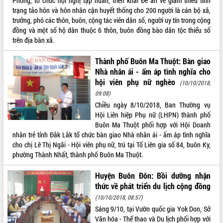
Phong, tổ chức hội nghị tập huấn, triển khai Đề án về giảm thiểu tình
trạng tảo hôn và hôn nhân cận huyết thống cho 200 người là cán bộ xã,
trưởng, phó các thôn, buôn, cộng tác viên dân số, người uy tín trong cộng
đồng và một số hộ dân thuộc 6 thôn, buôn đồng bào dân tộc thiểu số
trên địa bàn xã.
Thành phố Buôn Ma Thuột: Bàn giao
Nhà nhân ái - ấm áp tình nghĩa cho
hội viên phụ nữ nghèo
(10/10/2018,
09:08)
Chiều ngày 8/10/2018, Ban Thường vụ
Hội Liên hiệp Phụ nữ (LHPN) thành phố
Buôn Ma Thuột phối hợp với Hội Doanh
nhân trẻ tỉnh Đắk Lắk tổ chức bàn giao Nhà nhân ái - ấm áp tình nghĩa
cho chị Lê Thị Ngãi - Hội viên phụ nữ, trú tại Tổ Liên gia số 84, buôn Ky,
phường Thành Nhất, thành phố Buôn Ma Thuột.
Huyện Buôn Đôn: Bồi dưỡng nhận
thức về phát triển du lịch cộng đồng
(10/10/2018, 08:57)
Sáng 9/10, tại Vườn quốc gia Yok Don, Sở
Văn hóa - Thể thao và Du lịch phối hợp với