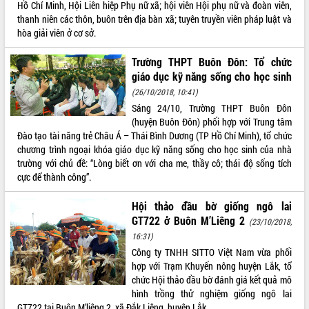
Hồ Chí Minh, Hội Liên hiệp Phụ nữ xã; hội viên Hội phụ nữ và đoàn viên,
THỐNG KÊ TRUY CẬP
thanh niên các thôn, buôn trên địa bàn xã; tuyên truyền viên pháp luật và
hòa giải viên ở cơ sở.
Hôm nay:
3471
Tất cả:
66016211
Trường THPT Buôn Đôn: Tổ chức
giáo dục kỹ năng sống cho học sinh
(26/10/2018, 10:41)
Sáng 24/10, Trường THPT Buôn Đôn
(huyện Buôn Đôn) phối hợp với Trung tâm
Đào tạo tài năng trẻ Châu Á – Thái Bình Dương (TP Hồ Chí Minh), tổ chức
chương trình ngoại khóa giáo dục kỹ năng sống cho học sinh của nhà
trường với chủ đề: “Lòng biết ơn với cha me, thầy cô; thái độ sống tích
cực để thành công”.
Hội thảo đầu bờ giống ngô lai
GT722 ở Buôn M’Liêng 2
(23/10/2018,
16:31)
Công ty TNHH SITTO Việt Nam vừa phối
hợp với Trạm Khuyến nông huyện Lắk, tổ
chức Hội thảo đầu bờ đánh giá kết quả mô
hình trồng thử nghiệm giống ngô lai
GT722 tại Buôn M’liêng 2, xã Đắk Liêng, huyện Lắk.