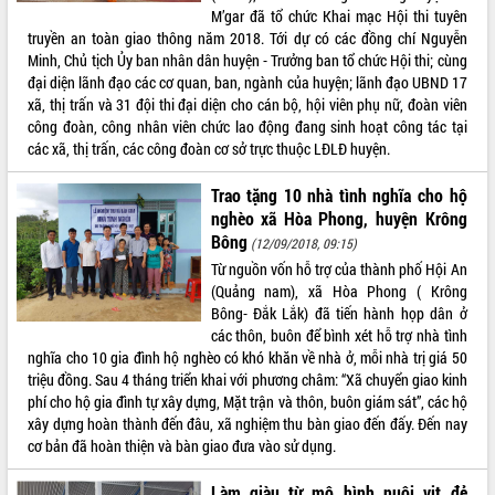
M’gar đã tổ chức Khai mạc Hội thi tuyên
truyền an toàn giao thông năm 2018. Tới dự có các đồng chí Nguyễn
Minh, Chủ tịch Ủy ban nhân dân huyện - Trưởng ban tổ chức Hội thi; cùng
đại diện lãnh đạo các cơ quan, ban, ngành của huyện; lãnh đạo UBND 17
xã, thị trấn và 31 đội thi đại diện cho cán bộ, hội viên phụ nữ, đoàn viên
công đoàn, công nhân viên chức lao động đang sinh hoạt công tác tại
các xã, thị trấn, các công đoàn cơ sở trực thuộc LĐLĐ huyện.
Trao tặng 10 nhà tình nghĩa cho hộ
nghèo xã Hòa Phong, huyện Krông
Bông
(12/09/2018, 09:15)
Từ nguồn vốn hỗ trợ của thành phố Hội An
(Quảng nam), xã Hòa Phong ( Krông
Bông- Đắk Lắk) đã tiến hành họp dân ở
các thôn, buôn để bình xét hỗ trợ nhà tình
nghĩa cho 10 gia đình hộ nghèo có khó khăn về nhà ở, mỗi nhà trị giá 50
triệu đồng. Sau 4 tháng triển khai với phương châm: “Xã chuyển giao kinh
phí cho hộ gia đình tự xây dựng, Mặt trận và thôn, buôn giám sát”, các hộ
xây dựng hoàn thành đến đâu, xã nghiệm thu bàn giao đến đấy. Đến nay
cơ bản đã hoàn thiện và bàn giao đưa vào sử dụng.
Làm giàu từ mô hình nuôi vịt đẻ