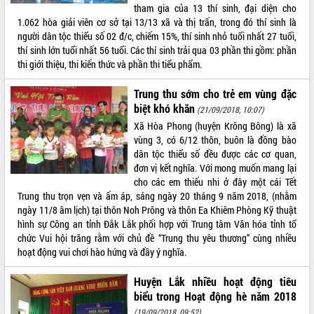
tham gia của 13 thí sinh, đại diện cho
1.062 hòa giải viên cơ sở tại 13/13 xã và thị trấn, trong đó thí sinh là
người dân tộc thiểu số 02 đ/c, chiếm 15%, thí sinh nhỏ tuổi nhất 27 tuổi,
thí sinh lớn tuổi nhất 56 tuổi. Các thí sinh trải qua 03 phần thi gồm: phần
thi giới thiệu, thi kiến thức và phần thi tiểu phẩm.
Trung thu sớm cho trẻ em vùng đặc
biệt khó khăn
(21/09/2018, 10:07)
Xã Hòa Phong (huyện Krông Bông) là xã
vùng 3, có 6/12 thôn, buôn là đồng bào
dân tộc thiểu số đều được các cơ quan,
đơn vị kết nghĩa. Với mong muốn mang lại
cho các em thiếu nhi ở đây một cái Tết
Trung thu trọn vẹn và ấm áp, sáng ngày 20 tháng 9 năm 2018, (nhằm
ngày 11/8 âm lịch) tại thôn Noh Prông và thôn Ea Khiêm Phòng Kỹ thuật
hình sự Công an tỉnh Đắk Lắk phối hợp với Trung tâm Văn hóa tỉnh tổ
chức Vui hội trăng rằm với chủ đề “Trung thu yêu thương” cùng nhiều
hoạt động vui chơi hào hứng và đầy ý nghĩa.
Huyện Lắk nhiều hoạt động tiêu
biểu trong Hoạt động hè năm 2018
(19/09/2018, 09:52)