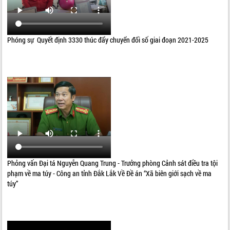
Phóng sự Quyết định 3330 thúc đẩy chuyển đổi số giai đoạn 2021-2025
Phỏng vấn Đại tá Nguyễn Quang Trung - Trưởng phòng Cảnh sát điều tra tội
phạm về ma túy - Công an tỉnh Đắk Lắk Về Đề án “Xã biên giới sạch về ma
túy”