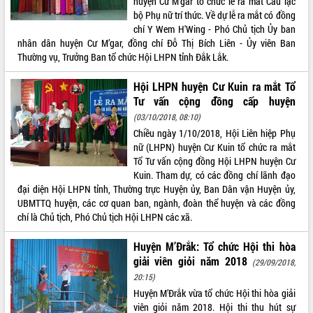
huyện Cư M’gar tổ chức lễ ra mắt Câu lạc
bộ Phụ nữ trí thức. Về dự lễ ra mắt có đồng
chí Y Wem H'Wing - Phó Chủ tịch Ủy ban
nhân dân huyện Cư M’gar, đồng chí Đỗ Thị Bích Liên - Ủy viên Ban
Thường vụ, Trưởng Ban tổ chức Hội LHPN tỉnh Đắk Lắk.
Hội LHPN huyện Cư Kuin ra mắt Tổ
Tư vấn cộng đồng cấp huyện
(03/10/2018, 08:10)
Chiều ngày 1/10/2018, Hội Liên hiệp Phụ
nữ (LHPN) huyện Cư Kuin tổ chức ra mắt
Tổ Tư vấn cộng đồng Hội LHPN huyện Cư
Kuin. Tham dự, có các đồng chí lãnh đạo
đại diện Hội LHPN tỉnh, Thường trực Huyện ủy, Ban Dân vận Huyện ủy,
UBMTTQ huyện, các cơ quan ban, ngành, đoàn thể huyện và các đồng
chí là Chủ tịch, Phó Chủ tịch Hội LHPN các xã.
Huyện M’Đrắk: Tổ chức Hội thi hòa
giải viên giỏi năm 2018
(29/09/2018,
20:15)
Huyện M’Đrắk vừa tổ chức Hội thi hòa giải
viên giỏi năm 2018. Hội thi thu hút sự