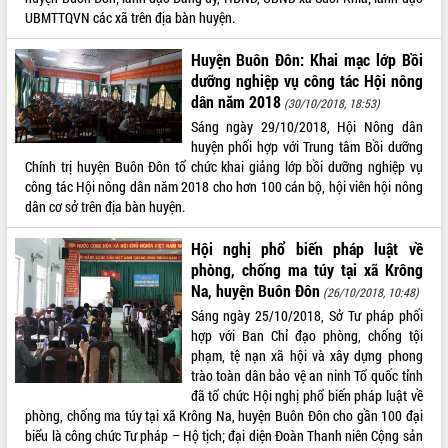
UBMTTQVN các xã trên địa bàn huyện.
ĐIỂM TIN VĂN BẢN
Huyện Buôn Đôn: Khai mạc lớp Bồi
QUY HOẠCH - KẾ HOẠCH
dưỡng nghiệp vụ công tác Hội nông
dân năm 2018
(30/10/2018, 18:53)
Sáng ngày 29/10/2018, Hội Nông dân
huyện phối hợp với Trung tâm Bồi dưỡng
Chính trị huyện Buôn Đôn tổ chức khai giảng lớp bồi dưỡng nghiệp vụ
công tác Hội nông dân năm 2018 cho hơn 100 cán bộ, hội viên hội nông
dân cơ sở trên địa bàn huyện.
Hội nghị phổ biến pháp luật về
phòng, chống ma túy tại xã Krông
Na, huyện Buôn Đôn
(26/10/2018, 10:48)
Sáng ngày 25/10/2018, Sở Tư pháp phối
hợp với Ban Chỉ đạo phòng, chống tội
phạm, tệ nạn xã hội và xây dựng phong
trào toàn dân bảo vệ an ninh Tổ quốc tỉnh
đã tổ chức Hội nghị phổ biến pháp luật về
phòng, chống ma túy tại xã Krông Na, huyện Buôn Đôn cho gần 100 đại
biểu là công chức Tư pháp – Hộ tịch; đại diện Đoàn Thanh niên Cộng sản