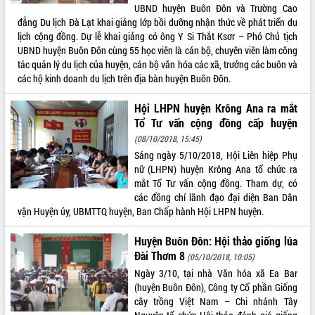
UBND huyện Buôn Đôn và Trường Cao
đẳng Du lịch Đà Lạt khai giảng lớp bồi dưỡng nhận thức về phát triển du
lịch cộng đồng. Dự lễ khai giảng có ông Y Si Thắt Ksơr – Phó Chủ tịch
UBND huyện Buôn Đôn cùng 55 học viên là cán bộ, chuyên viên làm công
tác quản lý du lịch của huyện, cán bộ văn hóa các xã, trưởng các buôn và
các hộ kinh doanh du lịch trên địa bàn huyện Buôn Đôn.
Hội LHPN huyện Krông Ana ra mắt
Tổ Tư vấn cộng đồng cấp huyện
(08/10/2018, 15:45)
Sáng ngày 5/10/2018, Hội Liên hiệp Phụ
nữ (LHPN) huyện Krông Ana tổ chức ra
mắt Tổ Tư vấn cộng đồng. Tham dự, có
các đồng chí lãnh đạo đại diện Ban Dân
vận Huyện ủy, UBMTTQ huyện, Ban Chấp hành Hội LHPN huyện.
Huyện Buôn Đôn: Hội thảo giống lúa
Đài Thơm 8
(05/10/2018, 10:05)
Ngày 3/10, tại nhà Văn hóa xã Ea Bar
(huyện Buôn Đôn), Công ty Cổ phần Giống
cây trồng Việt Nam – Chi nhánh Tây