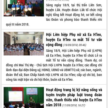
Sáng ngày 18/9, tại thị trấn Liên Sơn,
huyện Lắk. Huyện đoàn Lắk tổ chức Hội
nghị tổng kết Hoạt động hè, sơ kết công
tác Đoàn và phong trào thanh thiếu nhi
quý III năm 2018.
Hội Liên hiệp Phụ nữ xã Ea H’leo,
huyện Ea H’leo ra mắt Tổ tư vấn
cộng đồng
(19/09/2018, 09:46)
Sáng 18/9, Hội Liên hiệp Phụ nữ (LHPN)
xã Ea H’leo, huyện Ea H’leo tổ chức Lễ ra
mắt Tổ tư vấn cộng đồng. Tham dự, có
đồng chí Mai Thị Mỵ - Chủ tịch Hội LHPN huyện Ea H’leo; các đồng chí
lãnh đạo đại diện Đảng uỷ, HĐND, UBND và UBMTTQ xã; các ban, ngành,
đoàn thể xã; Ban Chấp hành Hội LHPN xã Ea H’leo; cấp uỷ chi bộ, ban
công tác mặt trận và chi hội thôn, buôn xã Ea H’leo.
Hoạt động trang bị kỹ năng sống và
tuyên truyền pháp luật trong đoàn
viên, thanh thiếu nhi huyện Ea H’leo
năm 2018
(17/09/2018, 16:27)