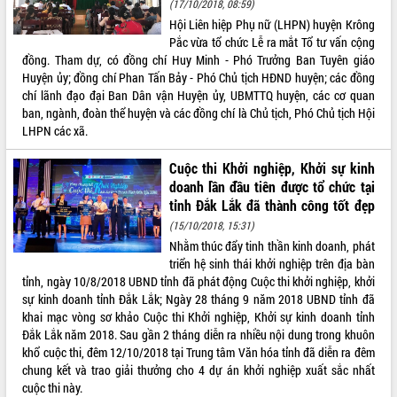
(17/10/2018, 08:59)
Hội Liên hiệp Phụ nữ (LHPN) huyện Krông
Pắc vừa tổ chức Lễ ra mắt Tổ tư vấn cộng
đồng. Tham dự, có đồng chí Huy Minh - Phó Trưởng Ban Tuyên giáo
Huyện ủy; đồng chí Phan Tấn Bảy - Phó Chủ tịch HĐND huyện; các đồng
chí lãnh đạo đại Ban Dân vận Huyện ủy, UBMTTQ huyện, các cơ quan
ban, ngành, đoàn thể huyện và các đồng chí là Chủ tịch, Phó Chủ tịch Hội
LHPN các xã.
Cuộc thi Khởi nghiệp, Khởi sự kinh
doanh lần đầu tiên được tổ chức tại
tỉnh Đắk Lắk đã thành công tốt đẹp
(15/10/2018, 15:31)
Nhằm thúc đẩy tinh thần kinh doanh, phát
triển hệ sinh thái khởi nghiệp trên địa bàn
tỉnh, ngày 10/8/2018 UBND tỉnh đã phát động Cuộc thi khởi nghiệp, khởi
sự kinh doanh tỉnh Đắk Lắk; Ngày 28 tháng 9 năm 2018 UBND tỉnh đã
khai mạc vòng sơ khảo Cuộc thi Khởi nghiệp, Khởi sự kinh doanh tỉnh
Đắk Lắk năm 2018. Sau gần 2 tháng diễn ra nhiều nội dung trong khuôn
khổ cuộc thi, đêm 12/10/2018 tại Trung tâm Văn hóa tỉnh đã diễn ra đêm
chung kết và trao giải thưởng cho 4 dự án khởi nghiệp xuất sắc nhất
cuộc thi này.