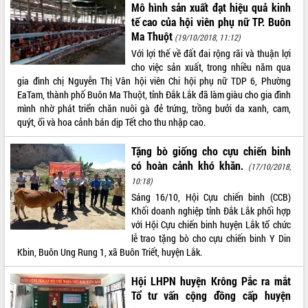
Mô hình sản xuất đạt hiệu quả kinh
tế cao của hội viên phụ nữ TP. Buôn
Ma Thuột
(19/10/2018, 11:12)
Với lợi thế về đất đai rộng rãi và thuận lợi
cho việc sản xuất, trong nhiều năm qua
gia đình chị Nguyễn Thị Vân hội viên Chi hội phụ nữ TDP 6, Phường
EaTam, thành phố Buôn Ma Thuột, tỉnh Đắk Lắk đã làm giàu cho gia đình
mình nhờ phát triển chăn nuôi gà đẻ trứng, trồng bưởi da xanh, cam,
quýt, ổi và hoa cảnh bán dịp Tết cho thu nhập cao.
Tặng bò giống cho cựu chiến binh
có hoàn cảnh khó khăn.
(17/10/2018,
10:18)
Sáng 16/10, Hội Cựu chiến binh (CCB)
Khối doanh nghiệp tỉnh Đắk Lắk phối hợp
với Hội Cựu chiến binh huyện Lắk tổ chức
lễ trao tặng bò cho cựu chiến binh Y Din
Kbin, Buôn Ung Rung 1, xã Buôn Triết, huyện Lắk.
Hội LHPN huyện Krông Pắc ra mắt
Tổ tư vấn cộng đồng cấp huyện