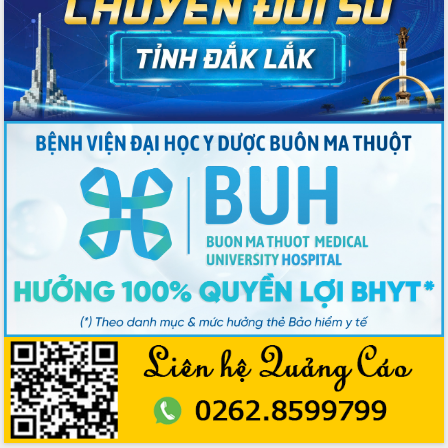
Đoàn thanh tra EC
Chủ tịch UBND tỉnh Tạ Anh Tuấn thăm,
chúc mừng các bệnh viện nhân Ngày
Thầy thuốc Việt Nam
Rộn ràng lễ hội truyền thống Sông
nước Đà Nông lần thứ I năm 2026
Kỳ họp Chuyên đề lần thứ Năm, HĐND
tỉnh Đắk Lắk thông qua các nghị quyết
quan trọng
Thống nhất danh sách giới thiệu ứng
cử đại biểu Quốc hội khoá XVI và đại
biểu HĐND tỉnh Đắk Lắk, nhiệm kỳ
2026-2031
Phát động hai phong trào thi đua quan
trọng trong kỷ nguyên mới
Hội nghị lần thứ tư Ban Chỉ đạo công
tác bầu cử tỉnh Đắk Lắk
Hội nghị Báo cáo viên Trung ương
tháng 01/2026
Phó Thủ tướng Hồ Quốc Dũng đánh giá