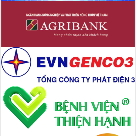
Đẩy mạnh cải cách hành chính, quyết
tâm đạt được mục tiêu tăng trưởng
hai con số trong năm 2026
Tổ chức trang trọng Lễ hội Đền thờ
Lương Văn Chánh năm 2026
Phó Bí thư Tỉnh ủy Đắk Lắk Đỗ Hữu
Huy giữ chức Bí thư Đảng ủy Ủy Ban
Nhân dân tỉnh
Bệnh án điện tử thúc đẩy chuyển đổi
số y tế tại Đắk Lắk
Chuyển đổi số thư viện: Mở rộng
không gian tri thức trong thời đại số
Đánh giá, rút kinh nghiệm công tác tổ
chức diễn tập trước ngày bầu cử
Chương trình “Gặp gỡ hữu nghị –
Friendship Meeting New Year 2026”
Bầu cử Quốc hội và HĐND: Cử tri Đắk
Lắk gửi gắm niềm tin, kỳ vọng vào lá
phiếu
Đắk Lắk sẵn sàng các điều kiện cho