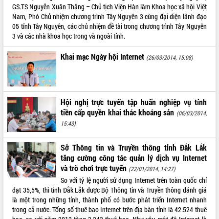
GS.TS Nguyễn Xuân Thắng – Chủ tịch Viện Hàn lâm Khoa học xã hội Việt
VIDEO
Nam, Phó Chủ nhiệm chương trình Tây Nguyên 3 cùng đại diện lãnh đạo
05 tỉnh Tây Nguyên, các chủ nhiệm đề tài trong chương trình Tây Nguyên
3 và các nhà khoa học trong và ngoài tỉnh.
Khai mạc Ngày hội Internet
(26/03/2014, 15:08)
Hội nghị trực tuyến tập huấn nghiệp vụ tính
Lễ truy tặng danh hiệu “Bà Mẹ Việt
tiền cấp quyền khai thác khoáng sản
(06/03/2014,
Nam Anh hùng” và trao Huân chương
15:43)
Lao động
UBND tỉnh Đắk Lắk triển khai nhiệm
Sở Thông tin và Truyền thông tỉnh Đắk Lắk
vụ 6 tháng cuối năm 2026
tăng cường công tác quản lý dịch vụ Internet
Kỳ họp thứ Hai, Hội đồng nhân dân
và trò chơi trực tuyến
(22/01/2014, 14:27)
tỉnh khóa XI quyết nghị nhiều nội dung
So với tỷ lệ người sử dụng Internet trên toàn quốc chỉ
quan trọng
ALBUM ẢNH
đạt 35,5%, thì tỉnh Đắk Lắk được Bộ Thông tin và Truyền thông đánh giá
Bí thư Tỉnh ủy Lương Nguyễn Minh
là một trong những tỉnh, thành phố có bước phát triển Internet nhanh
Triết thăm, tặng quà người có công với
trong cả nước. Tổng số thuê bao Internet trên địa bàn tỉnh là 42.524 thuê
cách mạng