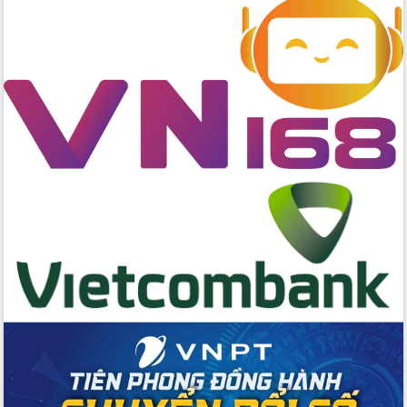
Ngày hội bầu cử đại biểu Quốc hội
khóa XVI và HĐND các cấp nhiệm kỳ
2026-2031
Đảm bảo cuộc bầu cử đại biểu Quốc
hội và đại biểu HĐND các cấp diễn ra
an toàn, hiệu quả, đúng quy định
Thủ tướng Chính phủ Phạm Minh Chính
kiểm tra, chỉ đạo hoàn thành các dự
án cao tốc và thăm khu tái định cư tại
Đắk Lắk
Sôi nổi Hội đua ngựa truyền thống Gò
Thì Thùng mừng Xuân Bính Ngọ 2026
Lãnh đạo tỉnh dâng hương tưởng niệm
tại Đập Đồng Cam đầu Xuân Bính Ngọ
Ngành nông nghiệp phấn đấu tăng
trưởng đạt 5,86% trong năm 2026
UBND tỉnh Đắk Lắk triển khai công tác
quốc phòng, quân sự địa phương năm
2026
Đắk Lắk tập trung toàn lực khắc phục
tồn tại IUU, sẵn sàng làm việc với