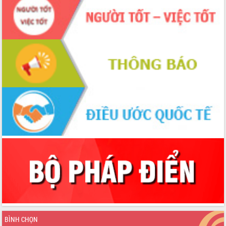
du khách thông qua Hệ thống cơ sở dữ
liệu và Bản đồ số
Tập huấn ứng dụng trí tuệ nhân tạo (AI)
trong thương mại điện tử năm 2026
Đoàn đại biểu Quốc hội tỉnh Đắk Lắk
trao đổi thông tin trước Kỳ họp thứ
nhất, Quốc hội khóa XVI
Quyết liệt cải cách hành chính, khơi
thông nguồn lực phát triển
Nâng cao hiệu lực, hiệu quả HĐND
tỉnh thông qua hiện đại hóa hành chính
Xã Ea Phê gắn cải cách hành chính với
chuyển đổi số
Phó Chủ tịch Thường trực UBND tỉnh
Hồ Thị Nguyên Thảo làm việc tại Trung
tâm Phục vụ hành chính công xã Ea
Phê
Xây dựng nền hành chính số đồng
hành cùng nông dân dân, doanh nghiệp
Giai đoạn 2026-2030, Đắk Lắk phấn
BÌNH CHỌN
đấu có 77% xã đạt chuẩn nông thôn