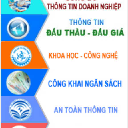
nhanh tiến độ các dự án trọng điểm
trong Khu kinh tế Nam Phú Yên
Hòn Yến phát triển du lịch gắn với bảo
tồn biển
Lấy ý kiến điều chỉnh Quy hoạch tỉnh
Đắk Lắk thời kỳ 2021-2030, tầm nhìn
đến năm 2050
Phát động chiến dịch 30 ngày đêm
giải phóng mặt bằng Tuyến đường bộ
ven biển
Đắk Lắk nỗ lực thúc đẩy tăng trưởng
kinh tế từ 10% trở lên trong Quý
II/2026
Đắk Lắk ký kết thỏa thuận hợp tác về
chuyển đổi số giai đoạn 2026 – 2030
với Tập đoàn Bưu chính Viễn thông
Việt Nam
Thứ trưởng Bộ Y tế làm việc với tỉnh
Đắk Lắk về phát triển nhân lực y tế
cho trạm y tế cấp xã
Du lịch Đắk Lắk nâng tầm trải nghiệm