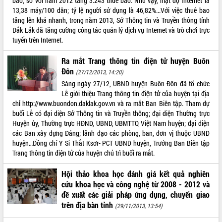
bao, so với năm 2012 tăng 3.243 thuê bao. Như vậy, mật độ Internet là
Rà soát, hoàn thiện hệ thống thiết chế
13,38 máy/100 dân; tỷ lệ người sử dụng là 46,82%...Với việc thuê bao
văn hóa, thể thao đáp ứng yêu cầu
tăng lên khá nhanh, trong năm 2013, Sở Thông tin và Truyền thông tỉnh
phát triển mới
Đắk Lắk đã tăng cường công tác quản lý dịch vụ Internet và trò chơi trực
tuyến trên Internet.
Thường trực HĐND tỉnh Đắk Lắk gặp
mặt Đoàn chuyên gia y tế TP. Hồ Chí
Ra mắt Trang thông tin điện tử huyện Buôn
Minh
LIÊN KẾT WEB
Đôn
(27/12/2013, 14:20)
Lễ truy điệu và an táng hài cốt liệt sĩ
tại Nghĩa trang Liệt sĩ xã Sơn Hòa
Sáng ngày 27/12, UBND huyện Buôn Đôn đã tổ chức
Lễ giới thiệu Trang thông tin điện tử của huyện tại địa
Bàn giải pháp tháo gỡ khó khăn trong
chỉ http://www.buondon.daklak.gov.vn và ra mắt Ban Biên tập. Tham dự
xuất khẩu sầu riêng và triển khai quy
THỐNG KÊ TRUY CẬP
buổi Lễ có đại diện Sở Thông tin và Truyền thông; đại diện Thường trực
định EUDR
Huyện ủy, Thường trực HĐND, UBND, UBMTTQ Việt Nam huyện; đại diện
Thứ trưởng Bộ Nông nghiệp và Môi
Hôm nay:
4978
các Ban xây dựng Đảng; lãnh đạo các phòng, ban, đơn vị thuộc UBND
trường Nguyễn Hoàng Hiệp khảo sát
Tất cả:
66017718
huyện…Đồng chí Y Si Thắt Ksơr- PCT UBND huyện, Trưởng Ban Biên tập
vùng trồng và doanh nghiệp đóng gói
Trang thông tin điện tử của huyện chủ trì buổi ra mắt.
sầu riêng tại Đắk Lắk
Trình diễn nghệ thuật chế biến các
Hội thảo khoa học đánh giá kết quả nghiên
món ăn từ sầu riêng
cứu khoa học và công nghệ từ 2008 - 2012 và
Đắk Lắk công bố Quy hoạch và xúc
đề xuất các giải pháp ứng dụng, chuyển giao
tiến đầu tư tỉnh
trên địa bàn tỉnh
(29/11/2013, 13:54)
Ngành cá ngừ Đắk Lắk chủ động thích