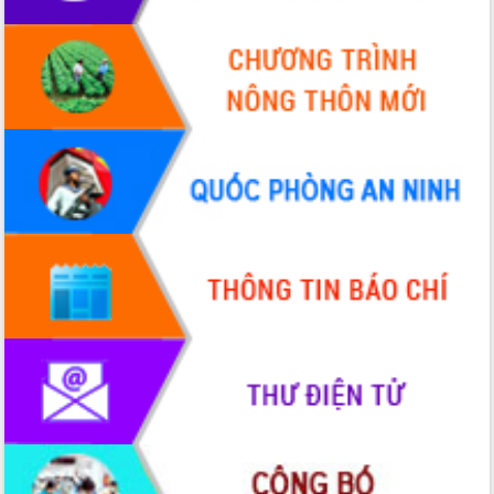
hiện nhiệm vụ quản lý tài sản công
hàng tuần
Tháo gỡ những vướng mắc, đẩy mạnh
công tác cải cách thủ tục hành chính
tại Trung tâm Phục vụ hành chính
công tỉnh
Đắk Lắk: Tôn vinh 46 giải pháp tại Hội
thi Sáng tạo Kỹ thuật 2024 - 2025
Đắk Lắk rà soát, điều chỉnh Đề án 190
về phát triển nuôi trồng thủy sản
Phó Chủ tịch UBND tỉnh Đắk Lắk
Trương Công Thái kiểm tra thực địa
Dự án cao tốc Khánh Hòa - Buôn Ma
Thuột
Định vị cà phê Việt Nam như một “di
sản sống” trong dòng chảy toàn cầu
Xây dựng nông thôn mới: Nâng cao đời
sống người dân từ những mô hình thiết
thực
Quyết liệt tháo gỡ vướng mắc, đẩy