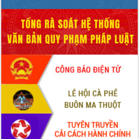
HĐND tỉnh thông qua điều chỉnh Quy
hoạch tỉnh thời kỳ 2021-2030
Hội thảo góp ý hồ sơ điều chỉnh quy
hoạch tỉnh Đắk Lắk thời kỳ 2021-2030,
tầm nhìn đến năm 2050
Nâng cao hiệu quả hoạt động của các
doanh nghiệp nhà nước
Hội nghị triển khai kết nối mạng
truyền số liệu chuyên dùng phục vụ cơ
quan Đảng, Nhà nước
Lễ phát động chuỗi hoạt động chung
tay làm sạch môi trường
Xã Ea Kar bước chuyển mình trong
công tác cải cách hành chính mô hình
mới
UBND tỉnh họp báo định kỳ tháng 4
năm 2026
Hội thảo khoa học “Giải pháp thúc đẩy
phát triển nền kinh tế xanh tại tỉnh
Đắk Lắk”
Tăng cường giám sát, đôn đốc thực