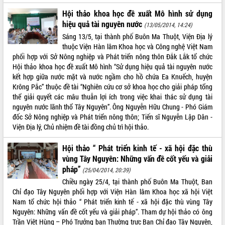
Hội thảo khoa học đề xuất Mô hình sử dụng
ĐIỂM TIN VĂN BẢN
hiệu quả tài nguyên nước
(13/05/2014, 14:24)
QUY HOẠCH - KẾ HOẠCH
Sáng 13/5, tại thành phố Buôn Ma Thuột, Viện Địa lý
thuộc Viện Hàn lâm Khoa học và Công nghệ Việt Nam
phối hợp với Sở Nông nghiệp và Phát triển nông thôn Đắk Lắk tổ chức
Hội thảo khoa học đề xuất Mô hình “Sử dụng hiệu quả tài nguyên nước
kết hợp giữa nước mặt và nước ngầm cho hồ chứa Ea Knuếch, huyện
Krông Pắc” thuộc đề tài “Nghiên cứu cơ sở khoa học cho giải pháp tổng
thể giải quyết các mâu thuẫn lợi ích trong việc khai thác sử dụng tài
nguyên nước lãnh thổ Tây Nguyên”. Ông Nguyễn Hữu Chung - Phó Giám
đốc Sở Nông nghiệp và Phát triển nông thôn; Tiến sĩ Nguyễn Lập Dân -
Viện Địa lý, Chủ nhiệm đề tài đồng chủ trì hội thảo.
Hội thảo “ Phát triển kinh tế - xã hội đặc thù
vùng Tây Nguyên: Những vấn đề cốt yếu và giải
pháp”
(25/04/2014, 20:39)
Chiều ngày 25/4, tại thành phố Buôn Ma Thuột, Ban
Chỉ đạo Tây Nguyên phối hợp với Viện Hàn lâm Khoa học xã hội Việt
Nam tổ chức hội thảo “ Phát triển kinh tế - xã hội đặc thù vùng Tây
Nguyên: Những vấn đề cốt yếu và giải pháp”. Tham dự hội thảo có ông
Trần Việt Hùng – Phó Trưởng ban Thường trực Ban Chỉ đạo Tây Nguyên,