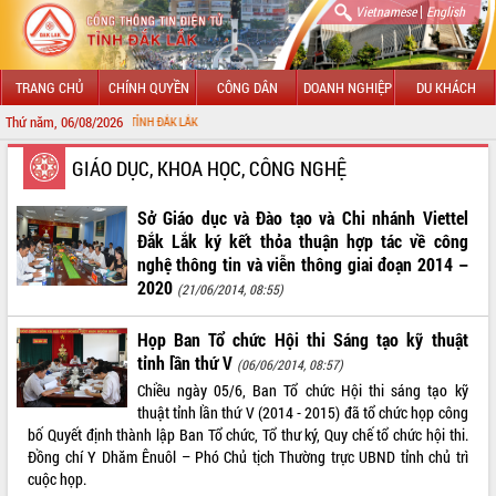
|
Vietnamese
English
TRANG CHỦ
CHÍNH QUYỀN
CÔNG DÂN
DOANH NGHIỆP
DU KHÁCH
Thứ năm, 06/08/2026
CH
GIỚI THIỆU
GIÁO DỤC, KHOA HỌC, CÔNG NGHỆ
LÃNH ĐẠO UBND TỈNH
Sở Giáo dục và Đào tạo và Chi nhánh Viettel
Đắk Lắk ký kết thỏa thuận hợp tác về công
TIN TỨC SỰ KIỆN
nghệ thông tin và viễn thông giai đoạn 2014 –
2020
(21/06/2014, 08:55)
SỞ, BAN, NGÀNH
Họp Ban Tổ chức Hội thi Sáng tạo kỹ thuật
UBND CÁC XÃ, PHƯỜNG
tỉnh lần thứ V
(06/06/2014, 08:57)
Chiều ngày 05/6, Ban Tổ chức Hội thi sáng tạo kỹ
THÔNG TIN CHỈ ĐẠO ĐIỀU HÀNH
thuật tỉnh lần thứ V (2014 - 2015) đã tổ chức họp công
bố Quyết định thành lập Ban Tổ chức, Tổ thư ký, Quy chế tổ chức hội thi.
HỆ THỐNG VĂN BẢN
Đồng chí Y Dhăm Ênuôl – Phó Chủ tịch Thường trực UBND tỉnh chủ trì
cuộc họp.
VĂN BẢN HĐND TỈNH