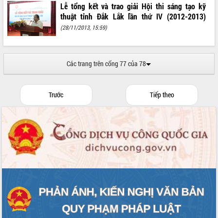
ứng để giữ vững thị trường xuất khẩu
Lễ tổng kết và trao giải Hội thi sáng tạo kỹ
Diễn đàn Kinh tế tư nhân Việt Nam đột
thuật tỉnh Đắk Lắk lần thứ IV (2012-2013)
phá cơ chế - Hợp tác công tư
(28/11/2013, 15:59)
Đề án 06 tạo bước ngoặt đột phá trong
cải cách hành chính tỉnh Đắk Lắk
Kết nối tour, đẩy mạnh chuyển đổi số
Các trang trên cổng 77 của 78
để phát triển du lịch Đắk Lắk
Khởi động Dự án Đầu tư xây dựng hạ
tầng kỹ thuật Cụm công nghiệp Tân
Trước
Tiếp theo
Tiến
Gặp mặt các cơ quan báo chí nhân Kỷ
niệm 101 năm Ngày Báo chí Cách
mạng Việt Nam
Đắk Lắk sơ kết 4 năm triển khai thực
hiện Đề án 06 của Chính phủ
Họp báo thông tin về Hội nghị Công bố
Quy hoạch và Xúc tiến đầu tư tỉnh Đắk
Lắk
Khơi thông điểm nghẽn, đẩy nhanh
giải ngân vốn khắc phục thiên tai