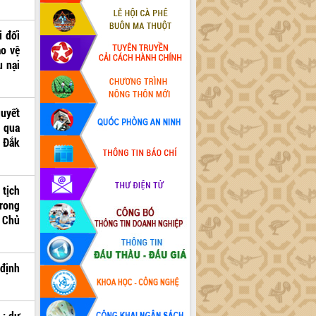
i đối
ảo vệ
u nại
quyết
n qua
h Đắk
 tịch
rong
a Chủ
 định
L: dự