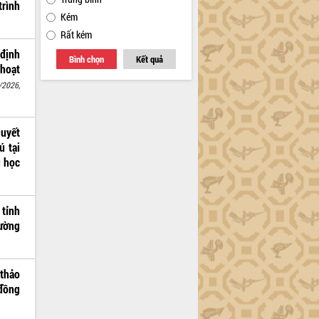
trình
Kém
Rất kém
 định
Bình chọn
Kết quả
 hoạt
/2026,
quyết
ú tại
u học
 tỉnh
rường
 thảo
 đồng