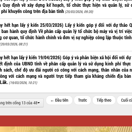
 Quy định về xây dựng kế hoạch, tổ chức thực hiện và quản lý, sử
 phí khuyến công trên địa bàn tỉnh
(25/03/2026, 09:20)
y hết hạn lấy ý kiến 25/03/2026) Lấy ý kiến góp ý đối với dự thảo 
 ban hành quy định Về phân cấp quản lý tổ chức bộ máy và vị trí việ
g cơ quan, tổ chức hành chính và đơn vị sự nghiệp công lập thuộc tỉn
(20/03/2026, 08:21)
y hết hạn lấy ý kiến 19/04/2026) Góp ý và phản biện xã hội đối với dự
t định của UBND tỉnh về phân cấp quản lý và sử dụng kinh phí thực
h sách, chế độ ưu đãi người có công với cách mạng, thân nhân của 
ông với cách mạng và người trực tiếp tham gia kháng chiến địa bàn
Lắk.
(19/03/2026, 10:21)
← Đầu tiên
Trước
Tiếp theo
Cuối 
ang trên cổng 13 của 48