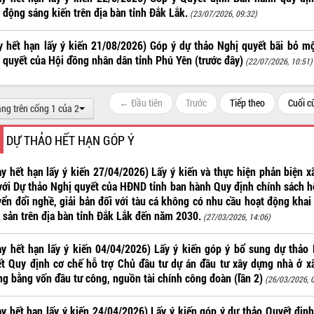
 động sáng kiến trên địa bàn tỉnh Đắk Lắk.
(23/07/2026, 09:32)
 hết hạn lấy ý kiến 21/08/2026) Góp ý dự thảo Nghị quyết bãi bỏ m
 quyết của Hội đồng nhân dân tỉnh Phú Yên (trước đây)
(22/07/2026, 10:51)
← Đầu tiên
Trước
Tiếp theo
Cuối 
ang trên cổng 1 của 2
DỰ THẢO HẾT HẠN GÓP Ý
y hết hạn lấy ý kiến 27/04/2026) Lấy ý kiến và thực hiện phản biện x
với Dự thảo Nghị quyết của HĐND tỉnh ban hành Quy định chính sách h
ển đổi nghề, giải bản đối với tàu cá không có nhu cầu hoạt động khai
 sản trên địa bàn tỉnh Đắk Lắk đến năm 2030.
(27/03/2026, 14:06)
y hết hạn lấy ý kiến 04/04/2026) Lấy ý kiến góp ý bổ sung dự thảo
t Quy định cơ chế hỗ trợ Chủ đầu tư dự án đầu tư xây dựng nhà ở x
g bằng vốn đầu tư công, nguồn tài chính công đoàn (lần 2)
(26/03/2026, 
y hết hạn lấy ý kiến 24/04/2026) Lấy ý kiến góp ý dự thảo Quyết địn