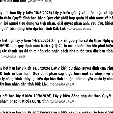
 trên địa bàn tỉnh.
(06/08/2026, 14:38)
y hết hạn lấy ý kiến 15/8/2026) Lấy ý kiến góp ý và phản biện xã hộ
dự thảo Quyết định ban hành Quy chế phối hợp quản lý nhà nước về b
n lợi người tiêu dùng và tiếp nhận, giải quyết phản ánh, yêu cầu, khiế
người tiêu dùng trên địa bàn tỉnh Đắk Lắk
(05/08/2026, 07:28)
 hết hạn lấy ý kiến 14/8/2026) Xin ý kiến góp ý hồ sơ dự thảo Nghị 
HĐND tỉnh quy định mức trích (tỷ lệ %) từ các khoản thu hồi phát hiệ
 tác thanh tra đã thực nộp vào ngân sách nhà nước trên địa bàn tỉn
(04/08/2026, 16:59)
y hết hạn lấy ý kiến 14/8/2026) Lấy ý kiến dự thảo Quyết định của Chủ
D tỉnh về ban hành Quy định phân cấp thực hiện một số nhiệm vụ t
 lý công trình thủy lợi trên địa bàn tỉnh thuộc thẩm quyền quản lý củ
 Ủy ban nhân dân tỉnh Đắk Lắk.
(04/08/2026, 09:23)
 hết hạn lấy ý kiến 10/8/2026) Lấy ý kiến đóng góp dự thảo Quyết
phạm pháp luật của UBND tỉnh
(03/08/2026, 17:03)
y hết hạn lấy ý kiến 10/8/2026) Lấy ý kiến góp ý dự thảo văn bản QPP