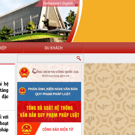
|
Vietnamese
English
IỆP
DU KHÁCH
i hệ
tảng
 đặc
i với
hoạt
pháp