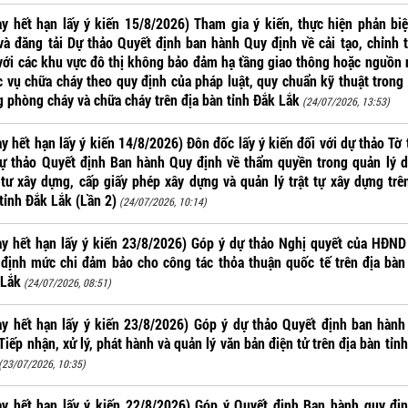
y hết hạn lấy ý kiến 15/8/2026) Tham gia ý kiến, thực hiện phản bi
và đăng tải Dự thảo Quyết định ban hành Quy định về cải tạo, chỉnh 
với các khu vực đô thị không bảo đảm hạ tầng giao thông hoặc nguồn
 vụ chữa cháy theo quy định của pháp luật, quy chuẩn kỹ thuật trong
 phòng cháy và chữa cháy trên địa bàn tỉnh Đắk Lắk
(24/07/2026, 13:53)
y hết hạn lấy ý kiến 14/8/2026) Đôn đốc lấy ý kiến đối với dự thảo Tờ 
ự thảo Quyết định Ban hành Quy định về thẩm quyền trong quản lý 
tư xây dựng, cấp giấy phép xây dựng và quản lý trật tự xây dựng trê
tỉnh Đắk Lắk (Lần 2)
(24/07/2026, 10:14)
y hết hạn lấy ý kiến 23/8/2026) Góp ý dự thảo Nghị quyết của HĐND
định mức chi đảm bảo cho công tác thỏa thuận quốc tế trên địa bàn
 Lắk
(24/07/2026, 08:51)
y hết hạn lấy ý kiến 23/8/2026) Góp ý dự thảo Quyết định ban hàn
Tiếp nhận, xử lý, phát hành và quản lý văn bản điện tử trên địa bàn tỉn
(23/07/2026, 10:35)
y hết hạn lấy ý kiến 22/8/2026) Góp ý Quyết định Ban hành quy đị