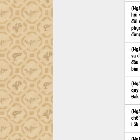
trường Nguyễn Hoàng Hiệp khảo sát
vùng trồng và doanh nghiệp đóng gói
(Ngà
sầu riêng tại Đắk Lắk
hội 
đối 
Trình diễn nghệ thuật chế biến các
phục
món ăn từ sầu riêng
động
Đắk Lắk công bố Quy hoạch và xúc
tiến đầu tư tỉnh
(Ngà
Ngành cá ngừ Đắk Lắk chủ động thích
và d
ứng để giữ vững thị trường xuất khẩu
đầu 
Diễn đàn Kinh tế tư nhân Việt Nam đột
bàn 
phá cơ chế - Hợp tác công tư
Đề án 06 tạo bước ngoặt đột phá trong
(Ngà
cải cách hành chính tỉnh Đắk Lắk
quy 
Kết nối tour, đẩy mạnh chuyển đổi số
Đắk
để phát triển du lịch Đắk Lắk
Khởi động Dự án Đầu tư xây dựng hạ
(Ngà
tầng kỹ thuật Cụm công nghiệp Tân
chế 
Tiến
Lắk
Gặp mặt các cơ quan báo chí nhân Kỷ
niệm 101 năm Ngày Báo chí Cách
(Ngà
mạng Việt Nam