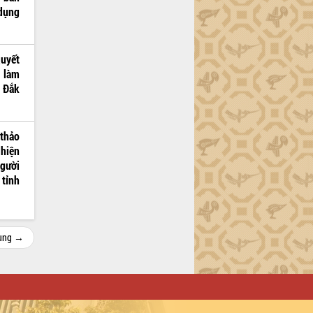
 dụng
Quyết
c làm
h Đắk
 thảo
 hiện
người
 tỉnh
cùng →