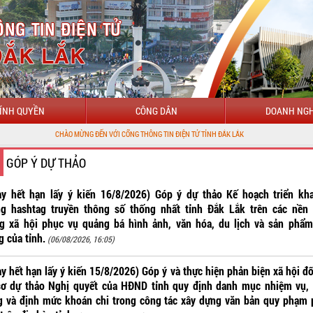
ÍNH QUYỀN
CÔNG DÂN
DOANH NGH
CHÀO MỪNG ĐẾN VỚI CỔNG THÔNG TIN ĐIỆN TỬ TỈNH ĐẮK LẮK
GÓP Ý DỰ THẢO
ày hết hạn lấy ý kiến 16/8/2026) Góp ý dự thảo Kế hoạch triển kha
ng hashtag truyền thông số thống nhất tỉnh Đắk Lắk trên các nền 
g xã hội phục vụ quảng bá hình ảnh, văn hóa, du lịch và sản phẩm
g của tỉnh.
(06/08/2026, 16:05)
y hết hạn lấy ý kiến 15/8/2026) Góp ý và thực hiện phản biện xã hội đố
sơ dự thảo Nghị quyết của HĐND tỉnh quy định danh mục nhiệm vụ, 
g và định mức khoán chi trong công tác xây dựng văn bản quy phạm 