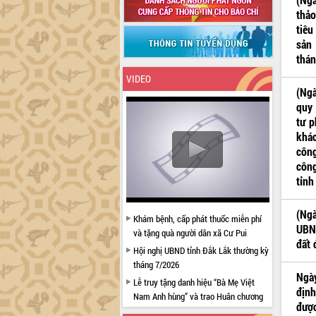
thảo
tiêu
sản
thán
VIDEO
(Ngà
quy 
tư p
khác
công
công
tỉnh
(Ngà
Khám bệnh, cấp phát thuốc miễn phí
UBND
và tặng quà người dân xã Cư Pui
đất 
Hội nghị UBND tỉnh Đắk Lắk thường kỳ
tháng 7/2026
Ngày
Lễ truy tặng danh hiệu “Bà Mẹ Việt
định
Nam Anh hùng” và trao Huân chương
được
Lao động