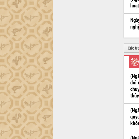
hoạt
Đắk Lắk sơ kết 4 năm triển khai thực
hiện Đề án 06 của Chính phủ
Ngày
Họp báo thông tin về Hội nghị Công bố
nghị
Quy hoạch và Xúc tiến đầu tư tỉnh Đắk
Lắk
Khơi thông điểm nghẽn, đẩy nhanh
giải ngân vốn khắc phục thiên tai
Các tr
HĐND tỉnh thông qua điều chỉnh Quy
hoạch tỉnh thời kỳ 2021-2030
Hội thảo góp ý hồ sơ điều chỉnh quy
hoạch tỉnh Đắk Lắk thời kỳ 2021-2030,
(Ngà
tầm nhìn đến năm 2050
đối 
chuy
Nâng cao hiệu quả hoạt động của các
doanh nghiệp nhà nước
thủy
Hội nghị triển khai kết nối mạng
truyền số liệu chuyên dùng phục vụ cơ
(Ngà
quan Đảng, Nhà nước
quyế
khôn
Lễ phát động chuỗi hoạt động chung
tay làm sạch môi trường
Xã Ea Kar bước chuyển mình trong
(Ngà