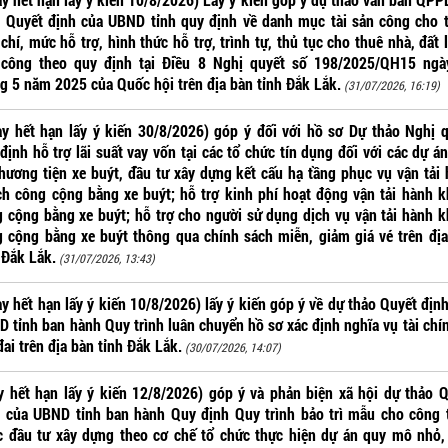
 Quyết định của UBND tỉnh quy định về danh mục tài sản công cho 
 chí, mức hỗ trợ, hình thức hỗ trợ, trình tự, thủ tục cho thuê nhà, đất l
 công theo quy định tại Điều 8 Nghị quyết số 198/2025/QH15 ngà
g 5 năm 2025 của Quốc hội trên địa bàn tỉnh Đắk Lắk.
(31/07/2026, 16:19)
y hết hạn lấy ý kiến 30/8/2026) góp ý đối với hồ sơ Dự thảo Nghị 
định hỗ trợ lãi suất vay vốn tại các tổ chức tín dụng đối với các dự á
hương tiện xe buýt, đầu tư xây dựng kết cấu hạ tầng phục vụ vận tải
h công cộng bằng xe buýt; hỗ trợ kinh phí hoạt động vận tải hành 
 cộng bằng xe buýt; hỗ trợ cho người sử dụng dịch vụ vận tải hành 
 cộng bằng xe buýt thông qua chính sách miễn, giảm giá vé trên đị
 Đắk Lắk.
(31/07/2026, 13:43)
y hết hạn lấy ý kiến 10/8/2026) lấy ý kiến góp ý về dự thảo Quyết địn
 tỉnh ban hành Quy trình luân chuyển hồ sơ xác định nghĩa vụ tài chí
đai trên địa bàn tỉnh Đắk Lắk.
(30/07/2026, 14:07)
 hết hạn lấy ý kiến 12/8/2026) góp ý và phản biện xã hội dự thảo 
 của UBND tỉnh ban hành Quy định Quy trình bảo trì mẫu cho công 
 đầu tư xây dựng theo cơ chế tổ chức thực hiện dự án quy mô nhỏ,