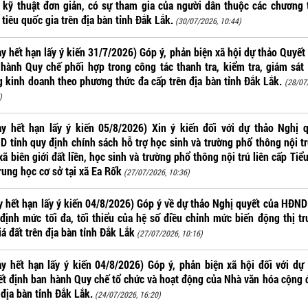
 kỹ thuật đơn giản, có sự tham gia của người dân thuộc các chương 
tiêu quốc gia trên địa bàn tỉnh Đắk Lắk.
(30/07/2026, 10:44)
y hết hạn lấy ý kiến 31/7/2026) Góp ý, phản biện xã hội dự thảo Quyết
hành Quy chế phối hợp trong công tác thanh tra, kiểm tra, giám sát
 kinh doanh theo phương thức đa cấp trên địa bàn tỉnh Đắk Lắk.
(28/07
)
y hết hạn lấy ý kiến 05/8/2026) Xin ý kiến đối với dự thảo Nghị 
 tỉnh quy định chính sách hỗ trợ học sinh và trường phổ thông nội tr
xã biên giới đất liền, học sinh và trường phổ thông nội trú liên cấp Tiể
rung học cơ sở tại xã Ea Rốk
(27/07/2026, 10:36)
 hết hạn lấy ý kiến 04/8/2026) Góp ý về dự thảo Nghị quyết của HĐND
định mức tối đa, tối thiểu của hệ số điều chỉnh mức biến động thị t
iá đất trên địa bàn tỉnh Đắk Lắk
(27/07/2026, 10:16)
y hết hạn lấy ý kiến 04/8/2026) Góp ý, phản biện xã hội đối với dự
t định ban hành Quy chế tổ chức và hoạt động của Nhà văn hóa cộng
 địa bàn tỉnh Đắk Lắk.
(24/07/2026, 16:20)