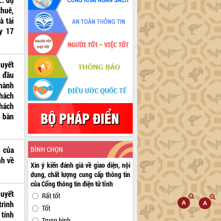
thuê,
à tài
y 17
quyết
n đầu
 hành
khách
khách
a bàn
h của
BÌNH CHỌN
nh về
Xin ý kiến đánh giá về giao diện, nội
dung, chất lượng cung cấp thông tin
của Cổng thông tin điện tử tỉnh
Quyết
Rất tốt
trình
Tốt
 tính
Trung bình