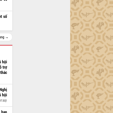
ột số
cùng →
ã hội
ỗ trợ
 thác
 Nghị
ã hội
07:55)
h ban