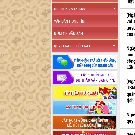
luật
HỆ THỐNG VĂN BẢN
(Ngà
với 
VĂN BẢN HĐND TỈNH
quyề
của 
ĐIỂM TIN VĂN BẢN
QUY HOẠCH - KẾ HOẠCH
Ngày
của 
công
Lắk.
(Ngà
UBN
quản
tịch
Ngày
quy 
(Ngà