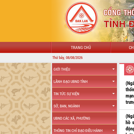
TRANG CHỦ
CH
Thứ bảy, 08/08/2026
GIỚI THIỆU
LÃNH ĐẠO UBND TỈNH
(Ng
thố
TIN TỨC SỰ KIỆN
mạn
trưn
SỞ, BAN, NGÀNH
(Ngà
UBND CÁC XÃ, PHƯỜNG
hồ 
độn
THÔNG TIN CHỈ ĐẠO ĐIỀU HÀNH