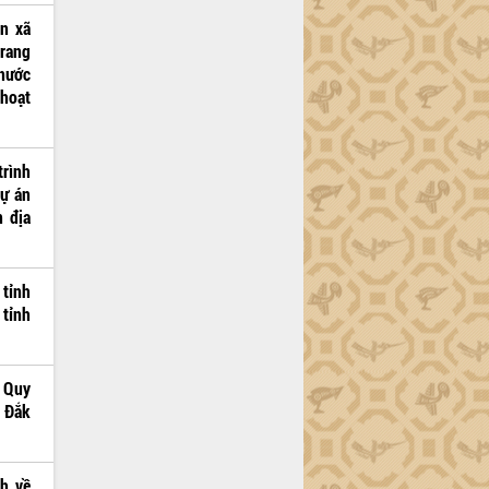
ện xã
trang
 nước
 hoạt
trình
dự án
n địa
 tỉnh
 tỉnh
h Quy
h Đắk
nh về