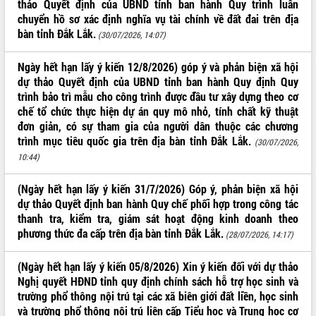
thảo Quyết định của UBND tỉnh ban hành Quy trình luân
phát triển mới
chuyển hồ sơ xác định nghĩa vụ tài chính về đất đai trên địa
Thường trực HĐND tỉnh Đắk Lắk gặp
bàn tỉnh Đắk Lắk.
(30/07/2026, 14:07)
mặt Đoàn chuyên gia y tế TP. Hồ Chí
Minh
Ngày hết hạn lấy ý kiến 12/8/2026) góp ý và phản biện xã hội
THỐNG KÊ TRUY CẬP
Lễ truy điệu và an táng hài cốt liệt sĩ
dự thảo Quyết định của UBND tỉnh ban hành Quy định Quy
tại Nghĩa trang Liệt sĩ xã Sơn Hòa
Hôm nay:
30983
trình bảo trì mẫu cho công trình được đầu tư xây dựng theo cơ
Bàn giải pháp tháo gỡ khó khăn trong
Tất cả:
66043723
chế tổ chức thực hiện dự án quy mô nhỏ, tính chất kỹ thuật
xuất khẩu sầu riêng và triển khai quy
đơn giản, có sự tham gia của người dân thuộc các chương
định EUDR
trình mục tiêu quốc gia trên địa bàn tỉnh Đắk Lắk.
(30/07/2026,
Thứ trưởng Bộ Nông nghiệp và Môi
10:44)
trường Nguyễn Hoàng Hiệp khảo sát
vùng trồng và doanh nghiệp đóng gói
(Ngày hết hạn lấy ý kiến 31/7/2026) Góp ý, phản biện xã hội
sầu riêng tại Đắk Lắk
dự thảo Quyết định ban hành Quy chế phối hợp trong công tác
Trình diễn nghệ thuật chế biến các
thanh tra, kiểm tra, giám sát hoạt động kinh doanh theo
món ăn từ sầu riêng
phương thức đa cấp trên địa bàn tỉnh Đắk Lắk.
(28/07/2026, 14:17)
Đắk Lắk công bố Quy hoạch và xúc
tiến đầu tư tỉnh
(Ngày hết hạn lấy ý kiến 05/8/2026) Xin ý kiến đối với dự thảo
Ngành cá ngừ Đắk Lắk chủ động thích
Nghị quyết HĐND tỉnh quy định chính sách hỗ trợ học sinh và
ứng để giữ vững thị trường xuất khẩu
trường phổ thông nội trú tại các xã biên giới đất liền, học sinh
Diễn đàn Kinh tế tư nhân Việt Nam đột
và trường phổ thông nội trú liên cấp Tiểu học và Trung học cơ