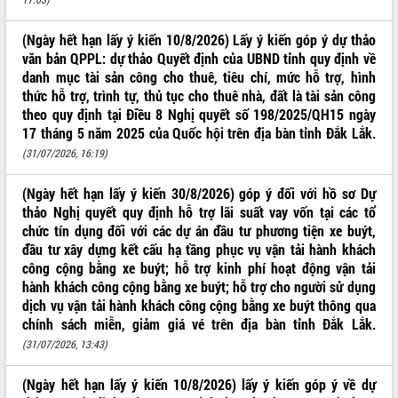
VIDEO
(Ngày hết hạn lấy ý kiến 10/8/2026) Lấy ý kiến góp ý dự thảo
Loading the player...
văn bản QPPL: dự thảo Quyết định của UBND tỉnh quy định về
danh mục tài sản công cho thuê, tiêu chí, mức hỗ trợ, hình
Khám bệnh, cấp phát thuốc miễn phí
thức hỗ trợ, trình tự, thủ tục cho thuê nhà, đất là tài sản công
và tặng quà người dân xã Cư Pui
theo quy định tại Điều 8 Nghị quyết số 198/2025/QH15 ngày
Hội nghị UBND tỉnh Đắk Lắk thường kỳ
17 tháng 5 năm 2025 của Quốc hội trên địa bàn tỉnh Đắk Lắk.
tháng 7/2026
(31/07/2026, 16:19)
Lễ truy tặng danh hiệu “Bà Mẹ Việt
Nam Anh hùng” và trao Huân chương
(Ngày hết hạn lấy ý kiến 30/8/2026) góp ý đối với hồ sơ Dự
Lao động
thảo Nghị quyết quy định hỗ trợ lãi suất vay vốn tại các tổ
ALBUM ẢNH
UBND tỉnh Đắk Lắk triển khai nhiệm
chức tín dụng đối với các dự án đầu tư phương tiện xe buýt,
vụ 6 tháng cuối năm 2026
đầu tư xây dựng kết cấu hạ tầng phục vụ vận tải hành khách
Kỳ họp thứ Hai, Hội đồng nhân dân
công cộng bằng xe buýt; hỗ trợ kinh phí hoạt động vận tải
tỉnh khóa XI quyết nghị nhiều nội dung
hành khách công cộng bằng xe buýt; hỗ trợ cho người sử dụng
quan trọng
dịch vụ vận tải hành khách công cộng bằng xe buýt thông qua
Bí thư Tỉnh ủy Lương Nguyễn Minh
chính sách miễn, giảm giá vé trên địa bàn tỉnh Đắk Lắk.
Triết thăm, tặng quà người có công với
(31/07/2026, 13:43)
cách mạng
Rà soát, hoàn thiện hệ thống thiết chế
(Ngày hết hạn lấy ý kiến 10/8/2026) lấy ý kiến góp ý về dự
văn hóa, thể thao đáp ứng yêu cầu
LIÊN KẾT WEB