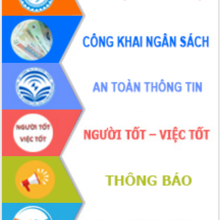
2026-2031
Đảm bảo cuộc bầu cử đại biểu Quốc
hội và đại biểu HĐND các cấp diễn ra
an toàn, hiệu quả, đúng quy định
Thủ tướng Chính phủ Phạm Minh Chính
kiểm tra, chỉ đạo hoàn thành các dự
án cao tốc và thăm khu tái định cư tại
Đắk Lắk
Sôi nổi Hội đua ngựa truyền thống Gò
Thì Thùng mừng Xuân Bính Ngọ 2026
Lãnh đạo tỉnh dâng hương tưởng niệm
tại Đập Đồng Cam đầu Xuân Bính Ngọ
Ngành nông nghiệp phấn đấu tăng
trưởng đạt 5,86% trong năm 2026
UBND tỉnh Đắk Lắk triển khai công tác
quốc phòng, quân sự địa phương năm
2026
Đắk Lắk tập trung toàn lực khắc phục
tồn tại IUU, sẵn sàng làm việc với
Đoàn thanh tra EC
Chủ tịch UBND tỉnh Tạ Anh Tuấn thăm,