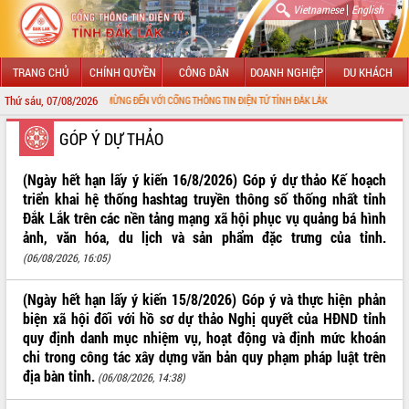
|
Vietnamese
English
TRANG CHỦ
CHÍNH QUYỀN
CÔNG DÂN
DOANH NGHIỆP
DU KHÁCH
Thứ sáu, 07/08/2026
CHÀO MỪNG ĐẾN VỚI CỔNG THÔNG TIN ĐIỆN TỬ TỈNH ĐẮK LẮK
GIỚI THIỆU
GÓP Ý DỰ THẢO
LÃNH ĐẠO UBND TỈNH
(Ngày hết hạn lấy ý kiến 16/8/2026) Góp ý dự thảo Kế hoạch
triển khai hệ thống hashtag truyền thông số thống nhất tỉnh
TIN TỨC SỰ KIỆN
Đắk Lắk trên các nền tảng mạng xã hội phục vụ quảng bá hình
ảnh, văn hóa, du lịch và sản phẩm đặc trưng của tỉnh.
SỞ, BAN, NGÀNH
(06/08/2026, 16:05)
UBND CÁC XÃ, PHƯỜNG
(Ngày hết hạn lấy ý kiến 15/8/2026) Góp ý và thực hiện phản
biện xã hội đối với hồ sơ dự thảo Nghị quyết của HĐND tỉnh
THÔNG TIN CHỈ ĐẠO ĐIỀU HÀNH
quy định danh mục nhiệm vụ, hoạt động và định mức khoán
chi trong công tác xây dựng văn bản quy phạm pháp luật trên
HỆ THỐNG VĂN BẢN
địa bàn tỉnh.
(06/08/2026, 14:38)
VĂN BẢN HĐND TỈNH