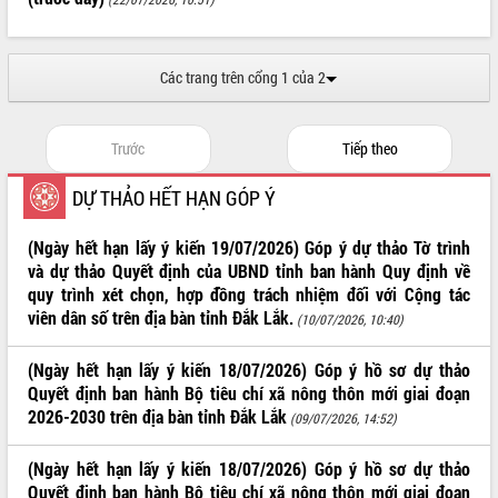
Tháo gỡ những vướng mắc, đẩy mạnh
công tác cải cách thủ tục hành chính
tại Trung tâm Phục vụ hành chính
Các trang trên cổng 1 của 2
công tỉnh
Đắk Lắk: Tôn vinh 46 giải pháp tại Hội
thi Sáng tạo Kỹ thuật 2024 - 2025
Trước
Tiếp theo
Đắk Lắk rà soát, điều chỉnh Đề án 190
về phát triển nuôi trồng thủy sản
DỰ THẢO HẾT HẠN GÓP Ý
Phó Chủ tịch UBND tỉnh Đắk Lắk
Trương Công Thái kiểm tra thực địa
(Ngày hết hạn lấy ý kiến 19/07/2026) Góp ý dự thảo Tờ trình
Dự án cao tốc Khánh Hòa - Buôn Ma
và dự thảo Quyết định của UBND tỉnh ban hành Quy định về
Thuột
quy trình xét chọn, hợp đồng trách nhiệm đối với Cộng tác
Định vị cà phê Việt Nam như một “di
viên dân số trên địa bàn tỉnh Đắk Lắk.
(10/07/2026, 10:40)
sản sống” trong dòng chảy toàn cầu
Xây dựng nông thôn mới: Nâng cao đời
(Ngày hết hạn lấy ý kiến 18/07/2026) Góp ý hồ sơ dự thảo
sống người dân từ những mô hình thiết
Quyết định ban hành Bộ tiêu chí xã nông thôn mới giai đoạn
thực
2026-2030 trên địa bàn tỉnh Đắk Lắk
(09/07/2026, 14:52)
Quyết liệt tháo gỡ vướng mắc, đẩy
nhanh tiến độ các dự án trọng điểm
(Ngày hết hạn lấy ý kiến 18/07/2026) Góp ý hồ sơ dự thảo
trong Khu kinh tế Nam Phú Yên
Quyết định ban hành Bộ tiêu chí xã nông thôn mới giai đoạn