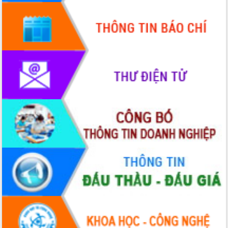
hai con số trong năm 2026
Tổ chức trang trọng Lễ hội Đền thờ
Lương Văn Chánh năm 2026
Phó Bí thư Tỉnh ủy Đắk Lắk Đỗ Hữu
Huy giữ chức Bí thư Đảng ủy Ủy Ban
Nhân dân tỉnh
Bệnh án điện tử thúc đẩy chuyển đổi
số y tế tại Đắk Lắk
Chuyển đổi số thư viện: Mở rộng
không gian tri thức trong thời đại số
Đánh giá, rút kinh nghiệm công tác tổ
chức diễn tập trước ngày bầu cử
Chương trình “Gặp gỡ hữu nghị –
Friendship Meeting New Year 2026”
Bầu cử Quốc hội và HĐND: Cử tri Đắk
Lắk gửi gắm niềm tin, kỳ vọng vào lá
phiếu
Đắk Lắk sẵn sàng các điều kiện cho
Ngày hội bầu cử đại biểu Quốc hội
khóa XVI và HĐND các cấp nhiệm kỳ