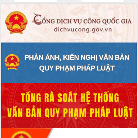
Tập huấn ứng dụng trí tuệ nhân tạo (AI)
trong thương mại điện tử năm 2026
Đoàn đại biểu Quốc hội tỉnh Đắk Lắk
trao đổi thông tin trước Kỳ họp thứ
nhất, Quốc hội khóa XVI
Quyết liệt cải cách hành chính, khơi
thông nguồn lực phát triển
Nâng cao hiệu lực, hiệu quả HĐND
tỉnh thông qua hiện đại hóa hành chính
Xã Ea Phê gắn cải cách hành chính với
chuyển đổi số
Phó Chủ tịch Thường trực UBND tỉnh
Hồ Thị Nguyên Thảo làm việc tại Trung
tâm Phục vụ hành chính công xã Ea
Phê
Xây dựng nền hành chính số đồng
hành cùng nông dân dân, doanh nghiệp
Giai đoạn 2026-2030, Đắk Lắk phấn
đấu có 77% xã đạt chuẩn nông thôn
mới