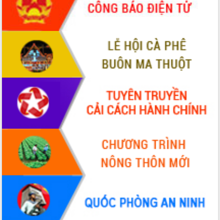
Chuyển đổi số 'mở đường' cho nông
nghiệp Đắk Lắk tăng trưởng bứt phá
Triển khai đồng bộ đo đạc, lập hồ sơ
địa chính, hoàn thiện cơ sở dữ liệu đất
đai
Ứng dụng sinh trắc học - Bước tiến
trong hành trình chuyển đổi số tại Đắk
Lắk
Đắk Lắk nâng cao hiệu quả công tác
Đảng từ Sổ tay đảng viên điện tử
Đắk Lắk đẩy mạnh nuôi biển công
nghệ, hướng tới phát triển thủy sản
bền vững
Tập huấn nâng cao năng lực triển khai
chuyển đổi số cho cán bộ, công chức
cấp xã
Đắk Lắk phát động hưởng ứng Ngày
Quyền của người tiêu dùng Việt Nam
2026
Đẩy mạnh cải cách hành chính, quyết
tâm đạt được mục tiêu tăng trưởng