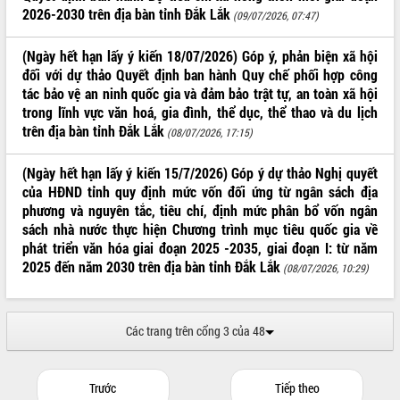
Hòn Yến phát triển du lịch gắn với bảo
2026-2030 trên địa bàn tỉnh Đắk Lắk
(09/07/2026, 07:47)
tồn biển
Lấy ý kiến điều chỉnh Quy hoạch tỉnh
(Ngày hết hạn lấy ý kiến 18/07/2026) Góp ý, phản biện xã hội
Đắk Lắk thời kỳ 2021-2030, tầm nhìn
đối với dự thảo Quyết định ban hành Quy chế phối hợp công
đến năm 2050
tác bảo vệ an ninh quốc gia và đảm bảo trật tự, an toàn xã hội
Phát động chiến dịch 30 ngày đêm
trong lĩnh vực văn hoá, gia đình, thể dục, thể thao và du lịch
giải phóng mặt bằng Tuyến đường bộ
trên địa bàn tỉnh Đắk Lắk
(08/07/2026, 17:15)
ven biển
Đắk Lắk nỗ lực thúc đẩy tăng trưởng
(Ngày hết hạn lấy ý kiến 15/7/2026) Góp ý dự thảo Nghị quyết
kinh tế từ 10% trở lên trong Quý
của HĐND tỉnh quy định mức vốn đối ứng từ ngân sách địa
II/2026
phương và nguyên tắc, tiêu chí, định mức phân bổ vốn ngân
Đắk Lắk ký kết thỏa thuận hợp tác về
sách nhà nước thực hiện Chương trình mục tiêu quốc gia về
chuyển đổi số giai đoạn 2026 – 2030
phát triển văn hóa giai đoạn 2025 -2035, giai đoạn I: từ năm
với Tập đoàn Bưu chính Viễn thông
2025 đến năm 2030 trên địa bàn tỉnh Đắk Lắk
(08/07/2026, 10:29)
Việt Nam
Thứ trưởng Bộ Y tế làm việc với tỉnh
Đắk Lắk về phát triển nhân lực y tế
Các trang trên cổng 3 của 48
cho trạm y tế cấp xã
Du lịch Đắk Lắk nâng tầm trải nghiệm
du khách thông qua Hệ thống cơ sở dữ
Trước
Tiếp theo
liệu và Bản đồ số