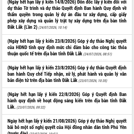
(Ngày hết hạn lấy ý kiến 14/8/2026) Đôn đốc lấy ý kiến đối với
Hội thảo góp ý hồ sơ điều chỉnh quy
dự thảo Tờ trình và dự thảo Quyết định Ban hành Quy định về
hoạch tỉnh Đắk Lắk thời kỳ 2021-2030,
thẩm quyền trong quản lý dự án đầu tư xây dựng, cấp giấy
tầm nhìn đến năm 2050
phép xây dựng và quản lý trật tự xây dựng trên địa bàn tỉnh
Nâng cao hiệu quả hoạt động của các
Đắk Lắk (Lần 2)
doanh nghiệp nhà nước
(24/07/2026, 10:14)
Hội nghị triển khai kết nối mạng
(Ngày hết hạn lấy ý kiến 23/8/2026) Góp ý dự thảo Nghị quyết
truyền số liệu chuyên dùng phục vụ cơ
của HĐND tỉnh quy định mức chi đảm bảo cho công tác thỏa
quan Đảng, Nhà nước
thuận quốc tế trên địa bàn tỉnh Đắk Lắk
(24/07/2026, 08:51)
Lễ phát động chuỗi hoạt động chung
tay làm sạch môi trường
(Ngày hết hạn lấy ý kiến 23/8/2026) Góp ý dự thảo Quyết định
Xã Ea Kar bước chuyển mình trong
ban hành Quy chế Tiếp nhận, xử lý, phát hành và quản lý văn
công tác cải cách hành chính mô hình
bản điện tử trên địa bàn tỉnh Đắk Lắk
mới
(23/07/2026, 10:35)
UBND tỉnh họp báo định kỳ tháng 4
năm 2026
(Ngày hết hạn lấy ý kiến 22/8/2026) Góp ý Quyết định Ban
hành quy định về hoạt động sáng kiến trên địa bàn tỉnh Đắk
Hội thảo khoa học “Giải pháp thúc đẩy
Lắk.
phát triển nền kinh tế xanh tại tỉnh
(23/07/2026, 09:32)
Đắk Lắk”
Tăng cường giám sát, đôn đốc thực
Ngày hết hạn lấy ý kiến 21/08/2026) Góp ý dự thảo Nghị quyết
hiện nhiệm vụ quản lý tài sản công
bãi bỏ một số nghị quyết của Hội đồng nhân dân tỉnh Phú Yên
hàng tuần
(trước đây)
(22/07/2026, 10:51)