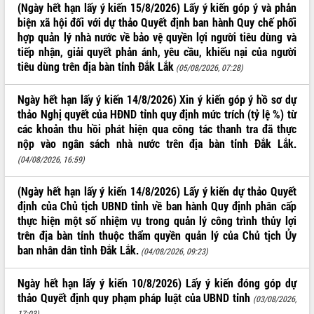
(Ngày hết hạn lấy ý kiến 15/8/2026) Lấy ý kiến góp ý và phản
ĐIỂM TIN VĂN BẢN
biện xã hội đối với dự thảo Quyết định ban hành Quy chế phối
hợp quản lý nhà nước về bảo vệ quyền lợi người tiêu dùng và
QUY HOẠCH - KẾ HOẠCH
tiếp nhận, giải quyết phản ánh, yêu cầu, khiếu nại của người
tiêu dùng trên địa bàn tỉnh Đắk Lắk
(05/08/2026, 07:28)
Ngày hết hạn lấy ý kiến 14/8/2026) Xin ý kiến góp ý hồ sơ dự
thảo Nghị quyết của HĐND tỉnh quy định mức trích (tỷ lệ %) từ
các khoản thu hồi phát hiện qua công tác thanh tra đã thực
nộp vào ngân sách nhà nước trên địa bàn tỉnh Đắk Lắk.
(04/08/2026, 16:59)
(Ngày hết hạn lấy ý kiến 14/8/2026) Lấy ý kiến dự thảo Quyết
định của Chủ tịch UBND tỉnh về ban hành Quy định phân cấp
thực hiện một số nhiệm vụ trong quản lý công trình thủy lợi
trên địa bàn tỉnh thuộc thẩm quyền quản lý của Chủ tịch Ủy
ban nhân dân tỉnh Đắk Lắk.
(04/08/2026, 09:23)
Ngày hết hạn lấy ý kiến 10/8/2026) Lấy ý kiến đóng góp dự
thảo Quyết định quy phạm pháp luật của UBND tỉnh
(03/08/2026,
17:03)