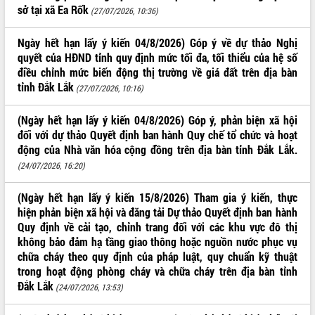
phá cơ chế - Hợp tác công tư
sở tại xã Ea Rốk
(27/07/2026, 10:36)
Đề án 06 tạo bước ngoặt đột phá trong
cải cách hành chính tỉnh Đắk Lắk
Ngày hết hạn lấy ý kiến 04/8/2026) Góp ý về dự thảo Nghị
Kết nối tour, đẩy mạnh chuyển đổi số
quyết của HĐND tỉnh quy định mức tối đa, tối thiểu của hệ số
để phát triển du lịch Đắk Lắk
điều chỉnh mức biến động thị trường về giá đất trên địa bàn
tỉnh Đắk Lắk
Khởi động Dự án Đầu tư xây dựng hạ
(27/07/2026, 10:16)
tầng kỹ thuật Cụm công nghiệp Tân
Tiến
(Ngày hết hạn lấy ý kiến 04/8/2026) Góp ý, phản biện xã hội
Gặp mặt các cơ quan báo chí nhân Kỷ
đối với dự thảo Quyết định ban hành Quy chế tổ chức và hoạt
niệm 101 năm Ngày Báo chí Cách
động của Nhà văn hóa cộng đồng trên địa bàn tỉnh Đắk Lắk.
mạng Việt Nam
(24/07/2026, 16:20)
Đắk Lắk sơ kết 4 năm triển khai thực
hiện Đề án 06 của Chính phủ
(Ngày hết hạn lấy ý kiến 15/8/2026) Tham gia ý kiến, thực
Họp báo thông tin về Hội nghị Công bố
hiện phản biện xã hội và đăng tải Dự thảo Quyết định ban hành
Quy hoạch và Xúc tiến đầu tư tỉnh Đắk
Quy định về cải tạo, chỉnh trang đối với các khu vực đô thị
Lắk
không bảo đảm hạ tầng giao thông hoặc nguồn nước phục vụ
chữa cháy theo quy định của pháp luật, quy chuẩn kỹ thuật
Khơi thông điểm nghẽn, đẩy nhanh
trong hoạt động phòng cháy và chữa cháy trên địa bàn tỉnh
giải ngân vốn khắc phục thiên tai
Đắk Lắk
(24/07/2026, 13:53)
HĐND tỉnh thông qua điều chỉnh Quy
hoạch tỉnh thời kỳ 2021-2030