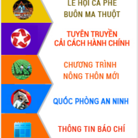
Hồ Thị Nguyên Thảo làm việc tại Trung
tâm Phục vụ hành chính công xã Ea
Phê
Xây dựng nền hành chính số đồng
hành cùng nông dân dân, doanh nghiệp
Giai đoạn 2026-2030, Đắk Lắk phấn
đấu có 77% xã đạt chuẩn nông thôn
mới
Chuyển đổi số 'mở đường' cho nông
nghiệp Đắk Lắk tăng trưởng bứt phá
Triển khai đồng bộ đo đạc, lập hồ sơ
địa chính, hoàn thiện cơ sở dữ liệu đất
đai
Ứng dụng sinh trắc học - Bước tiến
trong hành trình chuyển đổi số tại Đắk
Lắk
Đắk Lắk nâng cao hiệu quả công tác
Đảng từ Sổ tay đảng viên điện tử
Đắk Lắk đẩy mạnh nuôi biển công
nghệ, hướng tới phát triển thủy sản
bền vững