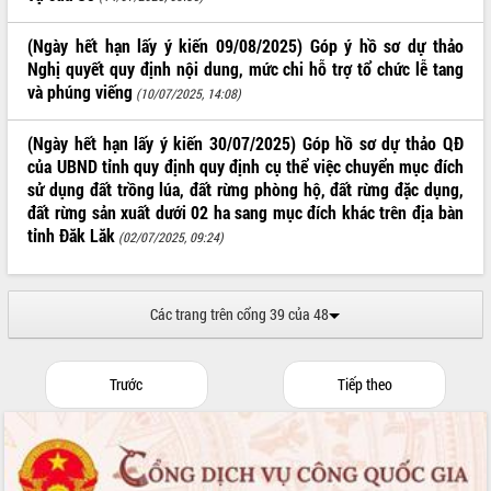
Định vị cà phê Việt Nam như một “di
sản sống” trong dòng chảy toàn cầu
(Ngày hết hạn lấy ý kiến 09/08/2025) Góp ý hồ sơ dự thảo
Xây dựng nông thôn mới: Nâng cao đời
Nghị quyết quy định nội dung, mức chi hỗ trợ tổ chức lễ tang
sống người dân từ những mô hình thiết
và phúng viếng
(10/07/2025, 14:08)
thực
Quyết liệt tháo gỡ vướng mắc, đẩy
(Ngày hết hạn lấy ý kiến 30/07/2025) Góp hồ sơ dự thảo QĐ
nhanh tiến độ các dự án trọng điểm
của UBND tỉnh quy định quy định cụ thể việc chuyển mục đích
trong Khu kinh tế Nam Phú Yên
sử dụng đất trồng lúa, đất rừng phòng hộ, đất rừng đặc dụng,
Hòn Yến phát triển du lịch gắn với bảo
đất rừng sản xuất dưới 02 ha sang mục đích khác trên địa bàn
tồn biển
tỉnh Đăk Lăk
(02/07/2025, 09:24)
Lấy ý kiến điều chỉnh Quy hoạch tỉnh
Đắk Lắk thời kỳ 2021-2030, tầm nhìn
đến năm 2050
Các trang trên cổng 39 của 48
Phát động chiến dịch 30 ngày đêm
giải phóng mặt bằng Tuyến đường bộ
ven biển
Trước
Tiếp theo
Đắk Lắk nỗ lực thúc đẩy tăng trưởng
kinh tế từ 10% trở lên trong Quý
II/2026
Đắk Lắk ký kết thỏa thuận hợp tác về
chuyển đổi số giai đoạn 2026 – 2030