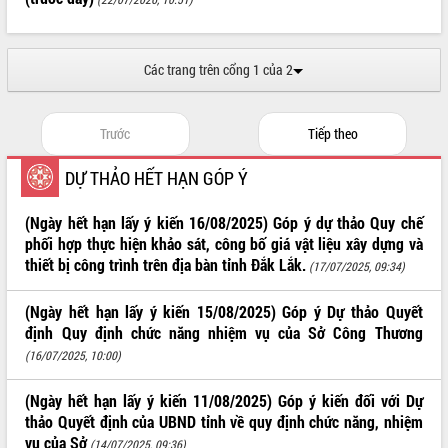
UBND tỉnh họp báo định kỳ tháng 4
năm 2026
Hội thảo khoa học “Giải pháp thúc đẩy
Các trang trên cổng 1 của 2
phát triển nền kinh tế xanh tại tỉnh
Đắk Lắk”
Tăng cường giám sát, đôn đốc thực
Trước
Tiếp theo
hiện nhiệm vụ quản lý tài sản công
hàng tuần
DỰ THẢO HẾT HẠN GÓP Ý
Tháo gỡ những vướng mắc, đẩy mạnh
công tác cải cách thủ tục hành chính
(Ngày hết hạn lấy ý kiến 16/08/2025) Góp ý dự thảo Quy chế
tại Trung tâm Phục vụ hành chính
phối hợp thực hiện khảo sát, công bố giá vật liệu xây dựng và
công tỉnh
thiết bị công trình trên địa bàn tỉnh Đắk Lắk.
(17/07/2025, 09:34)
Đắk Lắk: Tôn vinh 46 giải pháp tại Hội
thi Sáng tạo Kỹ thuật 2024 - 2025
(Ngày hết hạn lấy ý kiến 15/08/2025) Góp ý Dự thảo Quyết
Đắk Lắk rà soát, điều chỉnh Đề án 190
định Quy định chức năng nhiệm vụ của Sở Công Thương
về phát triển nuôi trồng thủy sản
(16/07/2025, 10:00)
Phó Chủ tịch UBND tỉnh Đắk Lắk
Trương Công Thái kiểm tra thực địa
(Ngày hết hạn lấy ý kiến 11/08/2025) Góp ý kiến đối với Dự
Dự án cao tốc Khánh Hòa - Buôn Ma
thảo Quyết định của UBND tỉnh về quy định chức năng, nhiệm
Thuột
vụ của Sở
(14/07/2025, 09:36)