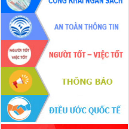
Chương trình “Gặp gỡ hữu nghị –
Friendship Meeting New Year 2026”
Bầu cử Quốc hội và HĐND: Cử tri Đắk
Lắk gửi gắm niềm tin, kỳ vọng vào lá
phiếu
Đắk Lắk sẵn sàng các điều kiện cho
Ngày hội bầu cử đại biểu Quốc hội
khóa XVI và HĐND các cấp nhiệm kỳ
2026-2031
Đảm bảo cuộc bầu cử đại biểu Quốc
hội và đại biểu HĐND các cấp diễn ra
an toàn, hiệu quả, đúng quy định
Thủ tướng Chính phủ Phạm Minh Chính
kiểm tra, chỉ đạo hoàn thành các dự
án cao tốc và thăm khu tái định cư tại
Đắk Lắk
Sôi nổi Hội đua ngựa truyền thống Gò
Thì Thùng mừng Xuân Bính Ngọ 2026
Lãnh đạo tỉnh dâng hương tưởng niệm
tại Đập Đồng Cam đầu Xuân Bính Ngọ
Ngành nông nghiệp phấn đấu tăng