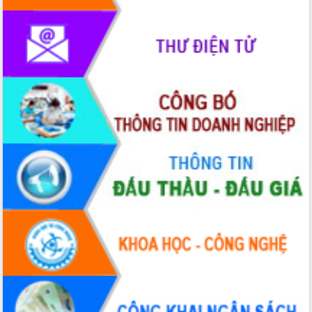
Tập huấn nâng cao năng lực triển khai
chuyển đổi số cho cán bộ, công chức
cấp xã
Đắk Lắk phát động hưởng ứng Ngày
Quyền của người tiêu dùng Việt Nam
2026
Đẩy mạnh cải cách hành chính, quyết
tâm đạt được mục tiêu tăng trưởng
hai con số trong năm 2026
Tổ chức trang trọng Lễ hội Đền thờ
Lương Văn Chánh năm 2026
Phó Bí thư Tỉnh ủy Đắk Lắk Đỗ Hữu
Huy giữ chức Bí thư Đảng ủy Ủy Ban
Nhân dân tỉnh
Bệnh án điện tử thúc đẩy chuyển đổi
số y tế tại Đắk Lắk
Chuyển đổi số thư viện: Mở rộng
không gian tri thức trong thời đại số
Đánh giá, rút kinh nghiệm công tác tổ
chức diễn tập trước ngày bầu cử