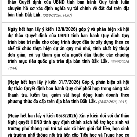
thảo Quyết định của UBND tỉnh ban hành Quy trình luân
Kỳ họp thứ Hai, Hội đồng nhân dân
chuyển hồ sơ xác định nghĩa vụ tài chính về đất đai trên địa
tỉnh khóa XI quyết nghị nhiều nội dung
bàn tỉnh Đắk Lắk.
(30/07/2026, 14:07)
quan trọng
Bí thư Tỉnh ủy Lương Nguyễn Minh
Ngày hết hạn lấy ý kiến 12/8/2026) góp ý và phản biện xã hội
Triết thăm, tặng quà người có công với
dự thảo Quyết định của UBND tỉnh ban hành Quy định Quy
cách mạng
LIÊN KẾT WEB
trình bảo trì mẫu cho công trình được đầu tư xây dựng theo cơ
Rà soát, hoàn thiện hệ thống thiết chế
chế tổ chức thực hiện dự án quy mô nhỏ, tính chất kỹ thuật
văn hóa, thể thao đáp ứng yêu cầu
đơn giản, có sự tham gia của người dân thuộc các chương
phát triển mới
trình mục tiêu quốc gia trên địa bàn tỉnh Đắk Lắk.
(30/07/2026,
Thường trực HĐND tỉnh Đắk Lắk gặp
10:44)
THỐNG KÊ TRUY CẬP
mặt Đoàn chuyên gia y tế TP. Hồ Chí
Minh
Hôm nay:
26887
(Ngày hết hạn lấy ý kiến 31/7/2026) Góp ý, phản biện xã hội
Lễ truy điệu và an táng hài cốt liệt sĩ
Tất cả:
66112555
dự thảo Quyết định ban hành Quy chế phối hợp trong công tác
tại Nghĩa trang Liệt sĩ xã Sơn Hòa
thanh tra, kiểm tra, giám sát hoạt động kinh doanh theo
Bàn giải pháp tháo gỡ khó khăn trong
phương thức đa cấp trên địa bàn tỉnh Đắk Lắk.
(28/07/2026, 14:17)
xuất khẩu sầu riêng và triển khai quy
định EUDR
(Ngày hết hạn lấy ý kiến 05/8/2026) Xin ý kiến đối với dự thảo
Thứ trưởng Bộ Nông nghiệp và Môi
Nghị quyết HĐND tỉnh quy định chính sách hỗ trợ học sinh và
trường Nguyễn Hoàng Hiệp khảo sát
trường phổ thông nội trú tại các xã biên giới đất liền, học sinh
vùng trồng và doanh nghiệp đóng gói
và trường phổ thông nội trú liên cấp Tiểu học và Trung học cơ