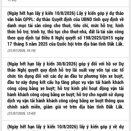
VIDEO
(Ngày hết hạn lấy ý kiến 10/8/2026) Lấy ý kiến góp ý dự thảo
văn bản QPPL: dự thảo Quyết định của UBND tỉnh quy định về
danh mục tài sản công cho thuê, tiêu chí, mức hỗ trợ, hình
thức hỗ trợ, trình tự, thủ tục cho thuê nhà, đất là tài sản công
theo quy định tại Điều 8 Nghị quyết số 198/2025/QH15 ngày
17 tháng 5 năm 2025 của Quốc hội trên địa bàn tỉnh Đắk Lắk.
(31/07/2026, 16:19)
(Ngày hết hạn lấy ý kiến 30/8/2026) góp ý đối với hồ sơ Dự
Trailer Lễ hội Sầu riêng Đắk Lắk năm
thảo Nghị quyết quy định hỗ trợ lãi suất vay vốn tại các tổ
2026
chức tín dụng đối với các dự án đầu tư phương tiện xe buýt,
Khám bệnh, cấp phát thuốc miễn phí
đầu tư xây dựng kết cấu hạ tầng phục vụ vận tải hành khách
và tặng quà người dân xã Cư Pui
công cộng bằng xe buýt; hỗ trợ kinh phí hoạt động vận tải
Hội nghị UBND tỉnh Đắk Lắk thường kỳ
hành khách công cộng bằng xe buýt; hỗ trợ cho người sử dụng
tháng 7/2026
dịch vụ vận tải hành khách công cộng bằng xe buýt thông qua
Lễ truy tặng danh hiệu “Bà Mẹ Việt
chính sách miễn, giảm giá vé trên địa bàn tỉnh Đắk Lắk.
ALBUM ẢNH
Nam Anh hùng” và trao Huân chương
(31/07/2026, 13:43)
Lao động
UBND tỉnh Đắk Lắk triển khai nhiệm
(Ngày hết hạn lấy ý kiến 10/8/2026) lấy ý kiến góp ý về dự
vụ 6 tháng cuối năm 2026