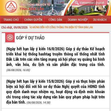
|
Vietnamese
English
TRANG CHỦ
CHÍNH QUYỀN
CÔNG DÂN
DOANH NGHIỆP
DU KHÁCH
Chủ nhật, 09/08/2026
CHÀO MỪNG ĐẾN VỚI CỔNG THÔNG TIN ĐIỆN TỬ TỈNH ĐẮK LẮK
GIỚI THIỆU
GÓP Ý DỰ THẢO
LÃNH ĐẠO UBND TỈNH
(Ngày hết hạn lấy ý kiến 16/8/2026) Góp ý dự thảo Kế hoạch
triển khai hệ thống hashtag truyền thông số thống nhất tỉnh
TIN TỨC SỰ KIỆN
Đắk Lắk trên các nền tảng mạng xã hội phục vụ quảng bá hình
ảnh, văn hóa, du lịch và sản phẩm đặc trưng của tỉnh.
SỞ, BAN, NGÀNH
(06/08/2026, 16:05)
UBND CÁC XÃ, PHƯỜNG
(Ngày hết hạn lấy ý kiến 15/8/2026) Góp ý và thực hiện phản
biện xã hội đối với hồ sơ dự thảo Nghị quyết của HĐND tỉnh
THÔNG TIN CHỈ ĐẠO ĐIỀU HÀNH
quy định danh mục nhiệm vụ, hoạt động và định mức khoán
chi trong công tác xây dựng văn bản quy phạm pháp luật trên
HỆ THỐNG VĂN BẢN
địa bàn tỉnh.
(06/08/2026, 14:38)
VĂN BẢN HĐND TỈNH