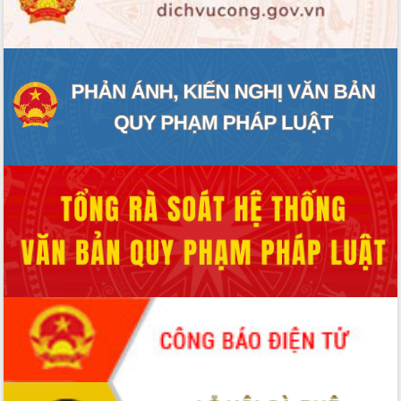
với Tập đoàn Bưu chính Viễn thông
Việt Nam
Thứ trưởng Bộ Y tế làm việc với tỉnh
Đắk Lắk về phát triển nhân lực y tế
cho trạm y tế cấp xã
Du lịch Đắk Lắk nâng tầm trải nghiệm
du khách thông qua Hệ thống cơ sở dữ
liệu và Bản đồ số
Tập huấn ứng dụng trí tuệ nhân tạo (AI)
trong thương mại điện tử năm 2026
Đoàn đại biểu Quốc hội tỉnh Đắk Lắk
trao đổi thông tin trước Kỳ họp thứ
nhất, Quốc hội khóa XVI
Quyết liệt cải cách hành chính, khơi
thông nguồn lực phát triển
Nâng cao hiệu lực, hiệu quả HĐND
tỉnh thông qua hiện đại hóa hành chính
Xã Ea Phê gắn cải cách hành chính với
chuyển đổi số
Phó Chủ tịch Thường trực UBND tỉnh