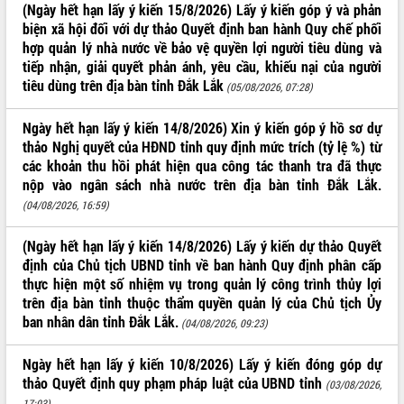
(Ngày hết hạn lấy ý kiến 15/8/2026) Lấy ý kiến góp ý và phản
ĐIỂM TIN VĂN BẢN
biện xã hội đối với dự thảo Quyết định ban hành Quy chế phối
hợp quản lý nhà nước về bảo vệ quyền lợi người tiêu dùng và
QUY HOẠCH - KẾ HOẠCH
tiếp nhận, giải quyết phản ánh, yêu cầu, khiếu nại của người
tiêu dùng trên địa bàn tỉnh Đắk Lắk
(05/08/2026, 07:28)
Ngày hết hạn lấy ý kiến 14/8/2026) Xin ý kiến góp ý hồ sơ dự
thảo Nghị quyết của HĐND tỉnh quy định mức trích (tỷ lệ %) từ
các khoản thu hồi phát hiện qua công tác thanh tra đã thực
nộp vào ngân sách nhà nước trên địa bàn tỉnh Đắk Lắk.
(04/08/2026, 16:59)
(Ngày hết hạn lấy ý kiến 14/8/2026) Lấy ý kiến dự thảo Quyết
định của Chủ tịch UBND tỉnh về ban hành Quy định phân cấp
thực hiện một số nhiệm vụ trong quản lý công trình thủy lợi
trên địa bàn tỉnh thuộc thẩm quyền quản lý của Chủ tịch Ủy
ban nhân dân tỉnh Đắk Lắk.
(04/08/2026, 09:23)
Ngày hết hạn lấy ý kiến 10/8/2026) Lấy ý kiến đóng góp dự
thảo Quyết định quy phạm pháp luật của UBND tỉnh
(03/08/2026,
17:03)