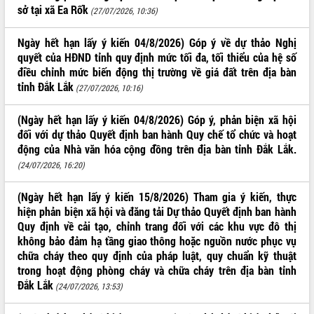
sầu riêng tại Đắk Lắk
sở tại xã Ea Rốk
(27/07/2026, 10:36)
Trình diễn nghệ thuật chế biến các
món ăn từ sầu riêng
Ngày hết hạn lấy ý kiến 04/8/2026) Góp ý về dự thảo Nghị
Đắk Lắk công bố Quy hoạch và xúc
quyết của HĐND tỉnh quy định mức tối đa, tối thiểu của hệ số
tiến đầu tư tỉnh
điều chỉnh mức biến động thị trường về giá đất trên địa bàn
Ngành cá ngừ Đắk Lắk chủ động thích
tỉnh Đắk Lắk
(27/07/2026, 10:16)
ứng để giữ vững thị trường xuất khẩu
Diễn đàn Kinh tế tư nhân Việt Nam đột
(Ngày hết hạn lấy ý kiến 04/8/2026) Góp ý, phản biện xã hội
phá cơ chế - Hợp tác công tư
đối với dự thảo Quyết định ban hành Quy chế tổ chức và hoạt
Đề án 06 tạo bước ngoặt đột phá trong
động của Nhà văn hóa cộng đồng trên địa bàn tỉnh Đắk Lắk.
cải cách hành chính tỉnh Đắk Lắk
(24/07/2026, 16:20)
Kết nối tour, đẩy mạnh chuyển đổi số
để phát triển du lịch Đắk Lắk
(Ngày hết hạn lấy ý kiến 15/8/2026) Tham gia ý kiến, thực
Khởi động Dự án Đầu tư xây dựng hạ
hiện phản biện xã hội và đăng tải Dự thảo Quyết định ban hành
tầng kỹ thuật Cụm công nghiệp Tân
Quy định về cải tạo, chỉnh trang đối với các khu vực đô thị
Tiến
không bảo đảm hạ tầng giao thông hoặc nguồn nước phục vụ
chữa cháy theo quy định của pháp luật, quy chuẩn kỹ thuật
Gặp mặt các cơ quan báo chí nhân Kỷ
trong hoạt động phòng cháy và chữa cháy trên địa bàn tỉnh
niệm 101 năm Ngày Báo chí Cách
mạng Việt Nam
Đắk Lắk
(24/07/2026, 13:53)
Đắk Lắk sơ kết 4 năm triển khai thực