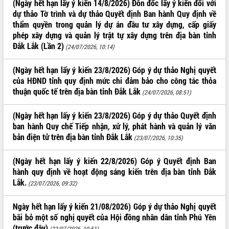
hiện Đề án 06 của Chính phủ
(Ngày hết hạn lấy ý kiến 14/8/2026) Đôn đốc lấy ý kiến đối với
dự thảo Tờ trình và dự thảo Quyết định Ban hành Quy định về
Họp báo thông tin về Hội nghị Công bố
thẩm quyền trong quản lý dự án đầu tư xây dựng, cấp giấy
Quy hoạch và Xúc tiến đầu tư tỉnh Đắk
Lắk
phép xây dựng và quản lý trật tự xây dựng trên địa bàn tỉnh
Đắk Lắk (Lần 2)
Khơi thông điểm nghẽn, đẩy nhanh
(24/07/2026, 10:14)
giải ngân vốn khắc phục thiên tai
(Ngày hết hạn lấy ý kiến 23/8/2026) Góp ý dự thảo Nghị quyết
HĐND tỉnh thông qua điều chỉnh Quy
của HĐND tỉnh quy định mức chi đảm bảo cho công tác thỏa
hoạch tỉnh thời kỳ 2021-2030
thuận quốc tế trên địa bàn tỉnh Đắk Lắk
(24/07/2026, 08:51)
Hội thảo góp ý hồ sơ điều chỉnh quy
hoạch tỉnh Đắk Lắk thời kỳ 2021-2030,
tầm nhìn đến năm 2050
(Ngày hết hạn lấy ý kiến 23/8/2026) Góp ý dự thảo Quyết định
ban hành Quy chế Tiếp nhận, xử lý, phát hành và quản lý văn
Nâng cao hiệu quả hoạt động của các
bản điện tử trên địa bàn tỉnh Đắk Lắk
doanh nghiệp nhà nước
(23/07/2026, 10:35)
Hội nghị triển khai kết nối mạng
truyền số liệu chuyên dùng phục vụ cơ
(Ngày hết hạn lấy ý kiến 22/8/2026) Góp ý Quyết định Ban
quan Đảng, Nhà nước
hành quy định về hoạt động sáng kiến trên địa bàn tỉnh Đắk
Lắk.
Lễ phát động chuỗi hoạt động chung
(23/07/2026, 09:32)
tay làm sạch môi trường
Xã Ea Kar bước chuyển mình trong
Ngày hết hạn lấy ý kiến 21/08/2026) Góp ý dự thảo Nghị quyết
công tác cải cách hành chính mô hình
bãi bỏ một số nghị quyết của Hội đồng nhân dân tỉnh Phú Yên
mới
(trước đây)
(22/07/2026, 10:51)