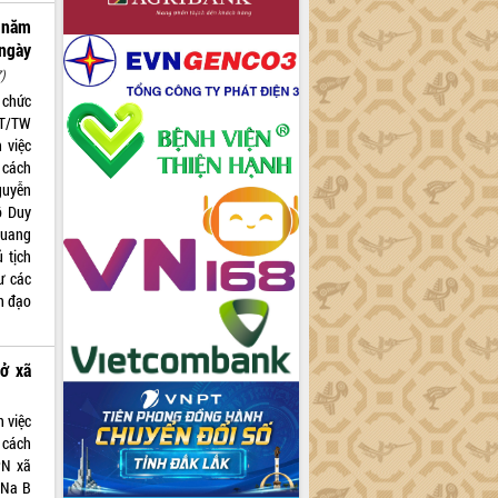
 năm
ngày
7)
 chức
CT/TW
 việc
 cách
guyễn
ồ Duy
Quang
 tịch
ư các
h đạo
ở xã
h việc
 cách
PN xã
 Na B