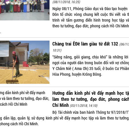
(08/11/2018, 16:25)
Ngày 08/11, Phòng Giáo dục và Đào tạo huyện
Đôn tổ chức vòng chung kết cuộc thi viết và t
trình về tấm gương điển hình trong học tập v
theo tư tưởng, đạo đức, phong cách Hồ Chí Min
.
Chàng trai ÊĐê làm giàu từ đất 132
(06/11
10:31)
“Siêng năng, giỏi giang, chịu khó” là những lời
ngợi của người dân trong buôn đối với vợ chồn
Y Chăm Niê ( Ama Ơn) 35 tuổi, ở buôn Cư Phiăn
Hòa Phong, huyện Krông Bông.
Hướng dẫn kinh phí về đẩy mạnh học tậ
làm theo tư tưởng, đạo đức, phong các
Chí Minh
(03/11/2018, 14:10)
Bộ Tài chính vừa ban hành Thông tư 97/2018/T
g dẫn lập, quản lý, sử dụng kinh phí về đẩy mạnh học tập và làm theo tư tưởng
 phong cách Hồ Chí Minh.