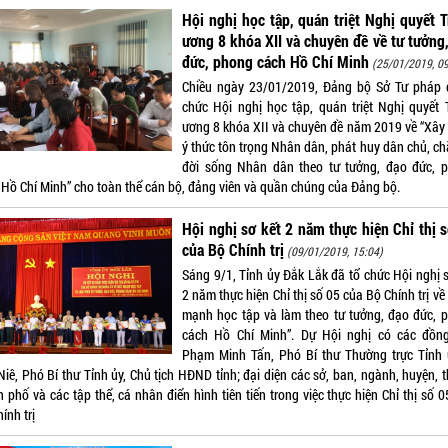
Hội nghị học tập, quán triệt Nghị quyết 
ương 8 khóa XII và chuyên đề về tư tưởng
đức, phong cách Hồ Chí Minh
(25/01/2019, 09
Chiều ngày 23/01/2019, Đảng bộ Sở Tư pháp 
chức Hội nghị học tập, quán triệt Nghị quyết 
ương 8 khóa XII và chuyên đề năm 2019 về “Xây
ý thức tôn trọng Nhân dân, phát huy dân chủ, ch
đời sống Nhân dân theo tư tưởng, đạo đức, 
 Hồ Chí Minh” cho toàn thể cán bộ, đảng viên và quần chúng của Đảng bộ.
Hội nghị sơ kết 2 năm thực hiện Chỉ thị 
của Bộ Chính trị
(09/01/2019, 15:04)
Sáng 9/1, Tỉnh ủy Đắk Lắk đã tổ chức Hội nghị s
2 năm thực hiện Chỉ thị số 05 của Bộ Chính trị về
mạnh học tập và làm theo tư tưởng, đạo đức, 
cách Hồ Chí Minh”. Dự Hội nghị có các đồng
Phạm Minh Tấn, Phó Bí thư Thường trực Tỉnh 
Niê, Phó Bí thư Tỉnh ủy, Chủ tịch HĐND tỉnh; đại diện các sở, ban, ngành, huyện, t
 phố và các tập thể, cá nhân điển hình tiên tiến trong việc thực hiện Chỉ thị số 
ính trị