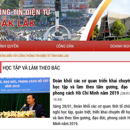
ÍNH QUYỀN
CÔNG DÂN
DOANH NGH
NG THÔNG TIN ĐIỆN TỬ TỈNH ĐẮK LẮK
HỌC TẬP VÀ LÀM THEO BÁC
Đoàn khối các cơ quan triển khai chuyê
học tập và làm theo tấm gương, đạo 
phong cách Hồ Chí Minh năm 2019
(28/01
15:34)
Sáng 28/01, Đoàn khối các cơ quan tỉnh tổ chứ
nghị học tập, quán triệt, triển khai chuyên đề h
và làm theo tấm gương, đạo đức, phong cách H
Minh năm 2019.