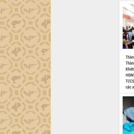
phá cơ chế - Hợp tác công tư
Đề án 06 tạo bước ngoặt đột phá trong
cải cách hành chính tỉnh Đắk Lắk
Kết nối tour, đẩy mạnh chuyển đổi số
để phát triển du lịch Đắk Lắk
Khởi động Dự án Đầu tư xây dựng hạ
tầng kỹ thuật Cụm công nghiệp Tân
Tiến
Gặp mặt các cơ quan báo chí nhân Kỷ
Thàn
niệm 101 năm Ngày Báo chí Cách
Thàn
mạng Việt Nam
Khiê
Đắk Lắk sơ kết 4 năm triển khai thực
HĐND
hiện Đề án 06 của Chính phủ
TCCS
các x
Họp báo thông tin về Hội nghị Công bố
Quy hoạch và Xúc tiến đầu tư tỉnh Đắk
Lắk
Khơi thông điểm nghẽn, đẩy nhanh
giải ngân vốn khắc phục thiên tai
HĐND tỉnh thông qua điều chỉnh Quy
hoạch tỉnh thời kỳ 2021-2030