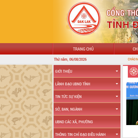
TRANG CHỦ
CH
Thứ năm, 06/08/2026
CHÀO MỪNG ĐẾN VỚI CỔ
GIỚI THIỆU
LÃNH ĐẠO UBND TỈNH
TIN TỨC SỰ KIỆN
SỞ, BAN, NGÀNH
UBND CÁC XÃ, PHƯỜNG
THÔNG TIN CHỈ ĐẠO ĐIỀU HÀNH