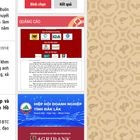
Bình chọn
Kết quả
 Buôn
huyết
QUẢNG CÁO
à làm
h năm
/2018,
 khen
g anh
g, xã
p và
h Hồ
T-BTC
, đạo