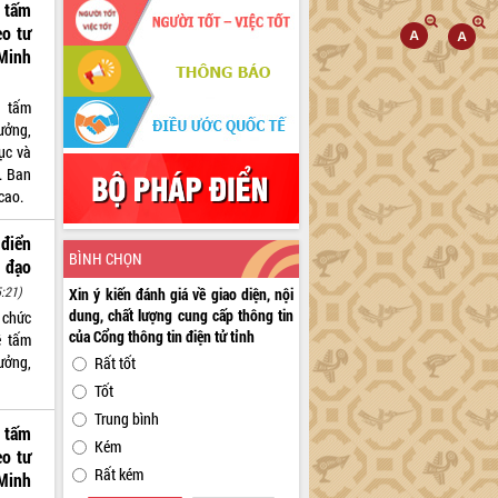
ề tấm
eo tư
Minh
ề tấm
ưởng,
ục và
. Ban
cao.
 điển
BÌNH CHỌN
, đạo
:21)
Xin ý kiến đánh giá về giao diện, nội
dung, chất lượng cung cấp thông tin
 chức
của Cổng thông tin điện tử tỉnh
ề tấm
ưởng,
Rất tốt
Tốt
Trung bình
ề tấm
Kém
eo tư
Rất kém
Minh