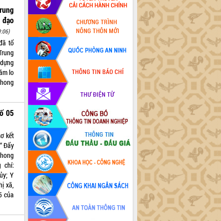
Trung
, đạo
:06)
đã tổ
Trung
 dựng
ăm lo
phong
số 05
ơ kết
 “ Đẩy
phong
 chí:
ủy; Y
hị xã,
05 của