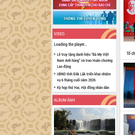
VIDEO
Loading the player...
Tổ ch
Lễ truy tặng danh hiệu “Bà Mẹ Việt
Nam Anh hùng” và trao Huân chương
Lao động
UBND tỉnh Đắk Lắk triển khai nhiệm
vụ 6 tháng cuối năm 2026
Kỳ họp thứ Hai, Hội đồng nhân dân
tỉnh khóa XI quyết nghị nhiều nội dung
quan trọng
ALBUM ẢNH
Bí thư Tỉnh ủy Lương Nguyễn Minh
Triết thăm, tặng quà người có công với
cách mạng
Rà soát, hoàn thiện hệ thống thiết chế
văn hóa, thể thao đáp ứng yêu cầu