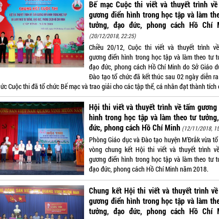
Bế mạc Cuộc thi viết và thuyết trình v
gương điển hình trong học tập và làm th
tưởng, đạo đức, phong cách Hồ Chí 
(20/12/2018, 22:25)
Chiều 20/12, Cuộc thi viết và thuyết trình v
gương điển hình trong học tập và làm theo tư t
đạo đức, phong cách Hồ Chí Minh do Sở Giáo d
Đào tạo tổ chức đã kết thúc sau 02 ngày diễn ra
ức Cuộc thi đã tổ chức Bế mạc và trao giải cho các tập thể, cá nhân đạt thành tích 
Hội thi viết và thuyết trình về tấm gương
hình trong học tập và làm theo tư tưởng
đức, phong cách Hồ Chí Minh
(12/11/2018, 15
Phòng Giáo dục và Đào tạo huyện M’Đrắk vừa tổ
vòng chung kết Hội thi viết và thuyết trình v
gương điển hình trong học tập và làm theo tư t
đạo đức, phong cách Hồ Chí Minh năm 2018.
Chung kết Hội thi viết và thuyết trình v
gương điển hình trong học tập và làm th
tưởng, đạo đức, phong cách Hồ Chí 