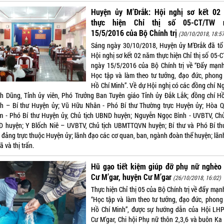
Huyện ủy M’Đrắk: Hội nghị sơ kết 02
thực hiện Chỉ thị số 05-CT/TW 
15/5/2016 của Bộ Chính trị
(30/10/2018, 18:5
Sáng ngày 30/10/2018, Huyện ủy M’Đrắk đã tổ
Hội nghị sơ kết 02 năm thực hiện Chỉ thị số 05-
ngày 15/5/2016 của Bộ Chính trị về “Đẩy mạnh
Học tập và làm theo tư tưởng, đạo đức, phong
Hồ Chí Minh”. Về dự Hội nghị có các đồng chí N
h Dũng, Tỉnh ủy viên, Phó Trưởng Ban Tuyên giáo Tỉnh ủy Đắk Lắk; đồng chí H
h – Bí thư Huyện ủy; Vũ Hữu Nhân - Phó Bí thư Thường trực Huyện ủy; Hòa 
m - Phó Bí thư Huyện ủy, Chủ tịch UBND huyện; Nguyễn Ngọc Bình - UVBTV, Chủ
 huyện; Y Blốch Niê – UVBTV, Chủ tịch UBMTTQVN huyện; Bí thư và Phó Bí th
 đảng trực thuộc Huyện ủy; lãnh đạo các cơ quan, ban, ngành đoàn thể huyện; lãn
ã và thị trấn.
Hũ gạo tiết kiệm giúp đỡ phụ nữ nghèo 
Cư M’gar, huyện Cư M’gar
(26/10/2018, 16:02)
Thực hiện Chỉ thị 05 của Bộ Chính trị về đẩy mạn
“Học tập và làm theo tư tưởng, đạo đức, phong
Hồ Chí Minh”, được sự hướng dẫn của Hội LH
Cư M’gar, Chi hội Phụ nữ thôn 2,3,6 và buôn Ka