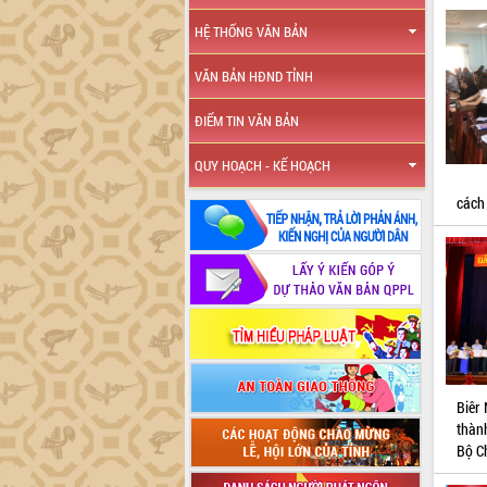
HỆ THỐNG VĂN BẢN
VĂN BẢN HĐND TỈNH
ĐIỂM TIN VĂN BẢN
QUY HOẠCH - KẾ HOẠCH
cách
Biêr 
thành
Bộ Ch