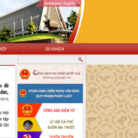
|
Vietnamese
English
IỆP
DU KHÁCH
n đề
đức,
/2019,
c Hội
ọc tập
ồ Chí