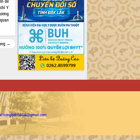
ên đề
chí Y
 ương
 quan
cùng →
ặc congttdtdaklak@gmail.com