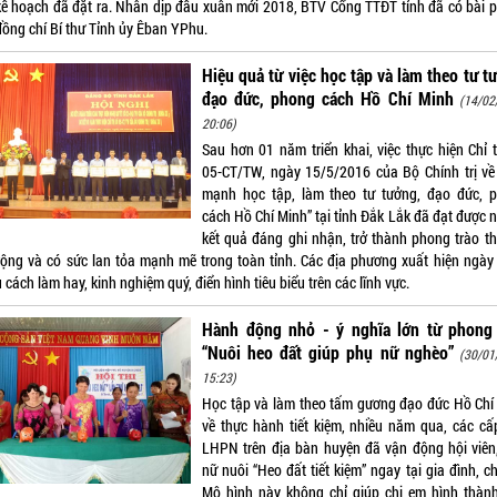
kế hoạch đã đặt ra. Nhân dịp đầu xuân mới 2018, BTV Cổng TTĐT tỉnh đã có bài 
đồng chí Bí thư Tỉnh ủy Êban YPhu.
Hiệu quả từ việc học tập và làm theo tư t
đạo đức, phong cách Hồ Chí Minh
(14/02
20:06)
Sau hơn 01 năm triển khai, việc thực hiện Chỉ t
05-CT/TW, ngày 15/5/2016 của Bộ Chính trị về
mạnh học tập, làm theo tư tưởng, đạo đức, 
cách Hồ Chí Minh” tại tỉnh Đắk Lắk đã đạt được 
kết quả đáng ghi nhận, trở thành phong trào th
rộng và có sức lan tỏa mạnh mẽ trong toàn tỉnh. Các địa phương xuất hiện ngày
 cách làm hay, kinh nghiệm quý, điển hình tiêu biểu trên các lĩnh vực.
Hành động nhỏ - ý nghĩa lớn từ phong 
“Nuôi heo đất giúp phụ nữ nghèo”
(30/01
15:23)
Học tập và làm theo tấm gương đạo đức Hồ Chí
về thực hành tiết kiệm, nhiều năm qua, các cấ
LHPN trên địa bàn huyện đã vận động hội viên
nữ nuôi “Heo đất tiết kiệm” ngay tại gia đình, ch
Mô hình này không chỉ giúp chị em hình thành