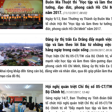
Buôn Ma Thuột thi “Học tập và làm the
tưởng, đạo đức, phong cách Hồ Chí M
năm 2017.
(11/12/2017, 08:03)
Ngày 9/12, Ban Thường vụ Thành ủy Buôn Ma 
tổ chức Hội thi “Học tập và làm theo tư tưởng
đức, phong cách Hồ Chí Minh” năm 2017.
Đảng ủy thị trấn Ea Drăng đẩy mạnh việ
tập và làm theo lời Bác từ những việc
hằng ngày trong cuộc sống
(20/09/2017, 09:5
Thực hiện Chỉ thị 05-CT/TW của Bộ Chính trị, v
mạnh việc học tập và làm theo tấm gương đạo
phong cách Hồ Chí Minh, Đảng ủy thị trấn Ea 
n khai rộng khắp đến từng cán bộ, đảng viên và nhân dân, qua đó góp phần làm tha
mạo của đô thị.
Hội nghị quán triệt Chỉ thị số 05-CT/T
Bộ Chính trị
(17/07/2017, 13:46)
Sáng ngày 14/7, Ban Thường vụ Tỉnh đoàn Đắ
tổ chức Hội nghị quán triệt Chỉ thị số 05-CT/T
Bộ Chính trị về “Đẩy mạnh học tập và làm th