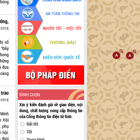
phỏng
ưởng,
/2018,
hị số
 “Đẩy
phong
những
i đua
 càng
trào
BÌNH CHỌN
/2018,
Xin ý kiến đánh giá về giao diện, nội
dung, chất lượng cung cấp thông tin
 Minh
của Cổng thông tin điện tử tỉnh
p Hội
Rất tốt
, phụ
Tốt
i hội.
 thói
Trung bình