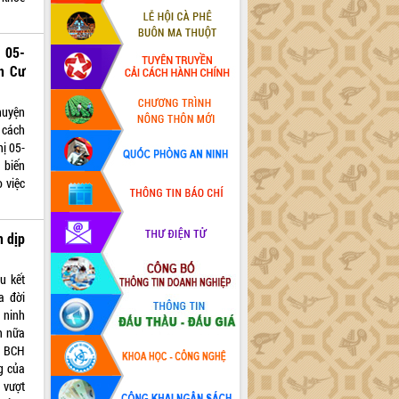
ố 05-
n Cư
huyện
 cách
hị 05-
 biến
 việc
n dịp
u kết
a đời
 ninh
n nữa
a BCH
g của
 vượt