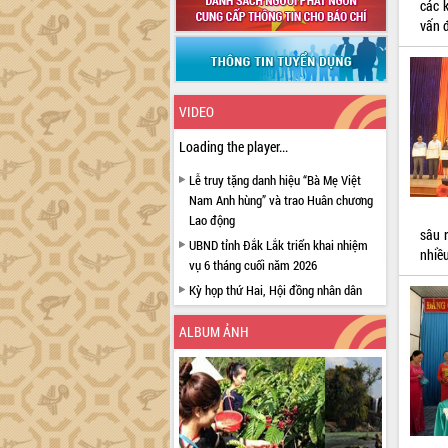
các 
vấn 
VIDEO
Loading the player...
Lễ truy tặng danh hiệu “Bà Mẹ Việt
Nam Anh hùng” và trao Huân chương
Lao động
sâu 
UBND tỉnh Đắk Lắk triển khai nhiệm
nhiều
vụ 6 tháng cuối năm 2026
Kỳ họp thứ Hai, Hội đồng nhân dân
tỉnh khóa XI quyết nghị nhiều nội dung
quan trọng
ALBUM ẢNH
Bí thư Tỉnh ủy Lương Nguyễn Minh
Triết thăm, tặng quà người có công với
cách mạng
Rà soát, hoàn thiện hệ thống thiết chế
văn hóa, thể thao đáp ứng yêu cầu