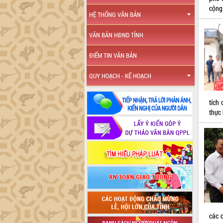
cộng
HỆ THỐNG VĂN BẢN
VĂN BẢN HĐND TỈNH
ĐIỂM TIN VĂN BẢN
QUY HOẠCH - KẾ HOẠCH
tích
thực 
các 