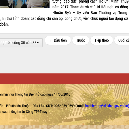
tưởng, đạo đức, phong cách Hồ Chí Minh” chuy
năm 2017. Tham dự và chủ trì Hội nghị có đồng 
Nhuân Byă – Uỷ viên Ban Thường vụ Trung
, Bí thư Tỉnh đoàn; các đồng chí cán bộ, công chức, viên chức người lao động cơ
 đoàn.
← Đầu tiên
Trước
Tiếp theo
Cuối 
ang trên cổng 30 của 33
n hình và Thông tin Điện tử cấp ngày 14/05/2010
ẩn - P.Buôn Ma Thuột - Đắk Lắk.
SĐT:
0262.859.9699
Email:
banbientap@daklak.gov.vn ho
lại các thông tin từ Cổng TTĐT này