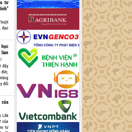
o tư
inh”
Thuột
, đạo
c học
 làm
6)
ề đẩy
 đức,
Drăng
y đổi
W của
k Lắk
W của
eo tư