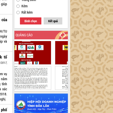
” giúp
Kém
Rất kém
 của
Bình chọn
Kết quả
KH/TU
QUẢNG CÁO
 ngày
ập và
k tổ
/2017,
ệm vụ
ộ năm
 tỉnh
à xác
2018.
nghị.
 phố