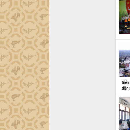
phá cơ chế - Hợp tác công tư
Đề án 06 tạo bước ngoặt đột phá trong
cải cách hành chính tỉnh Đắk Lắk
Kết nối tour, đẩy mạnh chuyển đổi số
để phát triển du lịch Đắk Lắk
Khởi động Dự án Đầu tư xây dựng hạ
tầng kỹ thuật Cụm công nghiệp Tân
Tiến
Gặp mặt các cơ quan báo chí nhân Kỷ
niệm 101 năm Ngày Báo chí Cách
mạng Việt Nam
Đắk Lắk sơ kết 4 năm triển khai thực
hiện Đề án 06 của Chính phủ
triể
Họp báo thông tin về Hội nghị Công bố
diện 
Quy hoạch và Xúc tiến đầu tư tỉnh Đắk
Lắk
Khơi thông điểm nghẽn, đẩy nhanh
giải ngân vốn khắc phục thiên tai
HĐND tỉnh thông qua điều chỉnh Quy
hoạch tỉnh thời kỳ 2021-2030