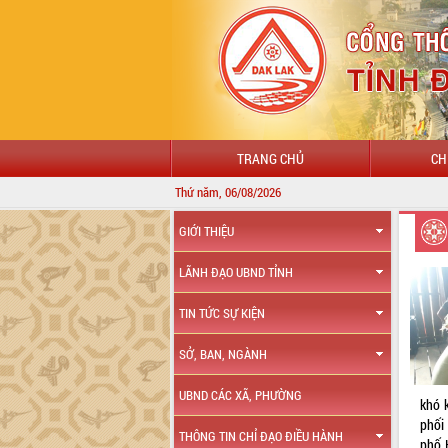
TRANG CHỦ
CH
Thứ năm, 06/08/2026
GIỚI THIỆU
LÃNH ĐẠO UBND TỈNH
TIN TỨC SỰ KIỆN
SỞ, BAN, NGÀNH
UBND CÁC XÃ, PHƯỜNG
khó 
phối
THÔNG TIN CHỈ ĐẠO ĐIỀU HÀNH
phố 