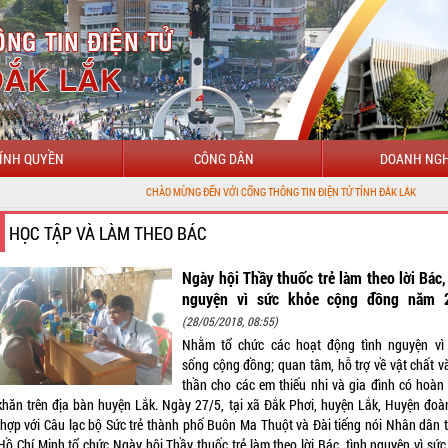
ÍNH QUYỀN
CÔNG DÂN
DOANH NGH
CHÀO MỪNG ĐẾN VỚI CỔNG THÔNG TIN ĐIỆN TỬ TỈNH ĐẮK LẮK
HỌC TẬP VÀ LÀM THEO BÁC
Ngày hội Thầy thuốc trẻ làm theo lời Bác,
nguyện vì sức khỏe cộng đồng năm 
(28/05/2018, 08:55)
Nhằm tổ chức các hoạt động tình nguyện vì
sống cộng đồng; quan tâm, hỗ trợ về vật chất và
thần cho các em thiếu nhi và gia đình có hoàn
khăn trên địa bàn huyện Lắk. Ngày 27/5, tại xã Đắk Phơi, huyện Lắk, Huyện đoà
 hợp với Câu lạc bộ Sức trẻ thành phố Buôn Ma Thuột và Đài tiếng nói Nhân dân 
Hồ Chí Minh tổ chức Ngày hội Thầy thuốc trẻ làm theo lời Bác, tình nguyện vì sức