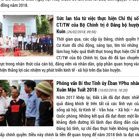
 đồng năm 2018.
Sức lan tỏa từ việc thực hiện Chỉ thị s
CT/TW của Bộ Chính trị ở Đảng bộ huyệ
Kuin
(26/02/2018, 09:56)
Thời gian qua, các cấp ủy Đảng, chính quyền 
Cư Kuin đã chủ động, sáng tạo, tìm tòi những
làm hay, hiệu quả thiết thực trong thực hiện Chỉ t
CT/TW của Bộ Chính trị. Qua đó đã tạo chuyển
 cực trong nhận thức của cán bộ, đảng viên và nhân dân, góp phần quan trọng vào
hiện thắng lợi các nhiệm vụ phát triển kinh tế - xã hội trên địa bàn huyện.
Phỏng vấn Bí thư Tỉnh ủy Êban YPhu nhâ
Xuân Mậu Tuất 2018
(15/02/2018, 18:20)
Năm 2017 khép lại, Đắk Lắk đã đạt được nhiề
quả đáng khích lệ trên tất cả các lĩnh vực củ
sống xã hội, từ Kinh tế - Văn hóa – Xã hội – An
Quốc phòng. Những kết quả đã đạt được một lầ
khẳng định đường lối lãnh đạo đúng đắn củ
Đảng bộ tỉnh, sự chỉ đạo thực hiện không ngừn
cấp chính quyền. Điều này chính là tiền đề quan trọng để năm 2018 tỉnh ta đạt và