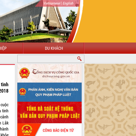
|
Vietnamese
English
IỆP
DU KHÁCH
 tình
2018
 cuộc
 tinh
 cảnh
n Lắk
thành
 khỏe