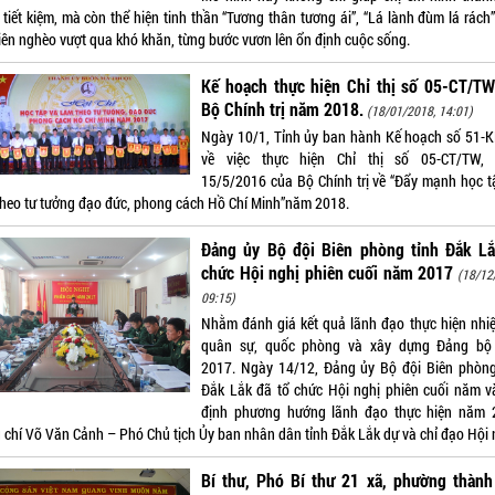
tiết kiệm, mà còn thể hiện tinh thần “Tương thân tương ái”, “Lá lành đùm lá rách
viên nghèo vượt qua khó khăn, từng bước vươn lên ổn định cuộc sống.
Kế hoạch thực hiện Chỉ thị số 05-CT/TW
Bộ Chính trị năm 2018.
(18/01/2018, 14:01)
Ngày 10/1, Tỉnh ủy ban hành Kế hoạch số 51-
về việc thực hiện Chỉ thị số 05-CT/TW,
15/5/2016 của Bộ Chính trị về “Đẩy mạnh học t
theo tư tưởng đạo đức, phong cách Hồ Chí Minh”năm 2018.
Đảng ủy Bộ đội Biên phòng tỉnh Đắk Lắ
chức Hội nghị phiên cuối năm 2017
(18/12
09:15)
Nhằm đánh giá kết quả lãnh đạo thực hiện nhi
quân sự, quốc phòng và xây dựng Đảng b
2017. Ngày 14/12, Đảng ủy Bộ đội Biên phòng
Đắk Lắk đã tổ chức Hội nghị phiên cuối năm v
định phương hướng lãnh đạo thực hiện năm 
 chí Võ Văn Cảnh – Phó Chủ tịch Ủy ban nhân dân tỉnh Đắk Lắk dự và chỉ đạo Hội 
Bí thư, Phó Bí thư 21 xã, phường thành