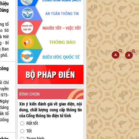
hiệu
Đảng
ng tổ
ho 50
à Niê
 - Bí
g Ban
 phố.
công
ồ Chí
ruyền
BÌNH CHỌN
1975-
 Ngày
Xin ý kiến đánh giá về giao diện, nội
 Sáng
dung, chất lượng cung cấp thông tin
ắk tổ
của Cổng thông tin điện tử tỉnh
“Uống
Rất tốt
Tốt
nhân
Trung bình