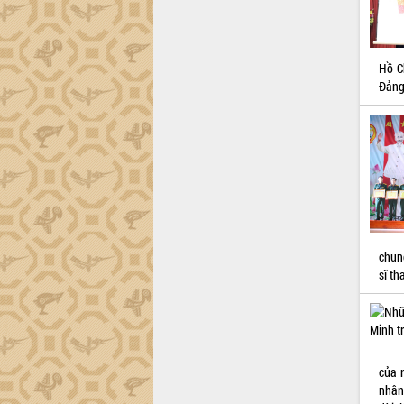
phá cơ chế - Hợp tác công tư
Đề án 06 tạo bước ngoặt đột phá trong
cải cách hành chính tỉnh Đắk Lắk
Kết nối tour, đẩy mạnh chuyển đổi số
Hồ C
để phát triển du lịch Đắk Lắk
Đảng
Khởi động Dự án Đầu tư xây dựng hạ
tầng kỹ thuật Cụm công nghiệp Tân
Tiến
Gặp mặt các cơ quan báo chí nhân Kỷ
niệm 101 năm Ngày Báo chí Cách
mạng Việt Nam
Đắk Lắk sơ kết 4 năm triển khai thực
hiện Đề án 06 của Chính phủ
chung
Họp báo thông tin về Hội nghị Công bố
sĩ th
Quy hoạch và Xúc tiến đầu tư tỉnh Đắk
Lắk
Khơi thông điểm nghẽn, đẩy nhanh
giải ngân vốn khắc phục thiên tai
HĐND tỉnh thông qua điều chỉnh Quy
của 
hoạch tỉnh thời kỳ 2021-2030
nhân