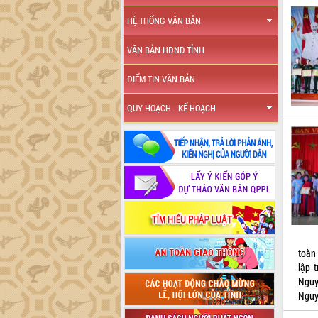
HỆ THỐNG VĂN BẢN
VĂN BẢN HĐND TỈNH
ĐIỂM TIN VĂN BẢN
QUY HOẠCH - KẾ HOẠCH
toàn 
lập
Nguy
Nguy