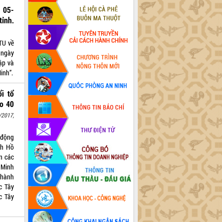
ị 05-
ỉnh.
TU về
 ngày
ập và
inh”.
i tổ
̀o 40
/2017,
 động
ch Hồ
n các
 Minh
thành
c Tây
c Tây