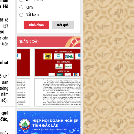
h Hồ
Kém
Rất kém
đã tổ
Bình chọn
Kết quả
m 127
890 –
o cán
QUẢNG CÁO
 trên
nhật
ồ Chí
, Ban
trồng
h năm
 Hồ).
 quả
 đức,
ngày