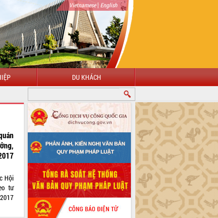
|
Vietnamese
English
IỆP
DU KHÁCH
quán
ưởng,
2017
c Hội
eo tư
 2017