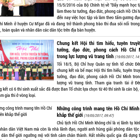
15/5/2016 của Bộ Chính trị về “Đẩy mạnh học t
làm theo tư tưởng, đạo đức, phong cách Hồ Chí M
đến nay việc học tập và làm theo tấm gương đạ
hí Minh ở huyện Cư M’gar đã và đang trở thành phong trào thi đua sôi nổi trong
, toàn quân và nhân dân các dân tộc trên địa bàn huyện.
Chung kết Hội thi tìm hiểu, tuyên truy
tưởng, đạo đức, phong cách Hồ Chí 
trong lực lượng vũ trang tỉnh
(19/05/2017, 14:
Tối 18/5, Bộ Chỉ huy Quân sự tỉnh tổ chức Đê
chung kết và bế mạc Hội thi tìm hiểu, tuyên tru
tưởng, đạo đức, phong cách Hồ Chí Minh tron
lượng vũ trang tỉnh. Tham gia tranh tài ở Đê
 kết có 6 thí sinh xuất sắc đã được Ban Tổ chức lựa chọn từ 40 thí sinh là cán bộ,
am gia thi ở vòng loại.
Những công trình mang tên Hồ Chí Minh 
khắp thế giới
(19/05/2017, 09:47)
Chủ tịch Hồ Chí Minh không chỉ là vị lãnh tụ kí
nhân dân Việt Nam mà còn là nhà lãnh đạo, người anh hùng giải phóng dân tộc
 dân thế giới ngưỡng mộ với tình cảm chân thành. Rất nhiều quốc gia đã dựng 