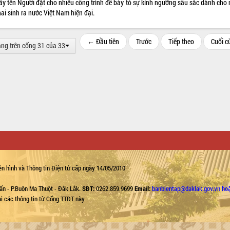
lấy tên Người đặt cho nhiều công trình để bày tỏ sự kính ngưỡng sâu sắc dành cho
ai sinh ra nước Việt Nam hiện đại.
← Đầu tiên
Trước
Tiếp theo
Cuối 
ang trên cổng 31 của 33
n hình và Thông tin Điện tử cấp ngày 14/05/2010
ẩn - P.Buôn Ma Thuột - Đắk Lắk.
SĐT:
0262.859.9699
Email:
banbientap@daklak.gov.vn ho
lại các thông tin từ Cổng TTĐT này