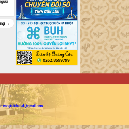
 người
cùng →
ặc congttdtdaklak@gmail.com