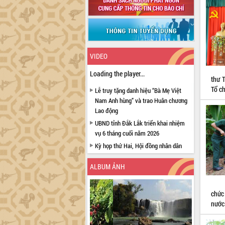
VIDEO
Loading the player...
thư 
Tổ c
Lễ truy tặng danh hiệu “Bà Mẹ Việt
Nam Anh hùng” và trao Huân chương
Lao động
UBND tỉnh Đắk Lắk triển khai nhiệm
vụ 6 tháng cuối năm 2026
Kỳ họp thứ Hai, Hội đồng nhân dân
tỉnh khóa XI quyết nghị nhiều nội dung
quan trọng
ALBUM ẢNH
Bí thư Tỉnh ủy Lương Nguyễn Minh
Triết thăm, tặng quà người có công với
chức
cách mạng
nước
Rà soát, hoàn thiện hệ thống thiết chế
văn hóa, thể thao đáp ứng yêu cầu