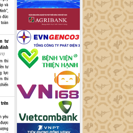
ập và
inh”,
o đức
 toàn
ền tư
Minh
11)
m thi
yền tư
g lực
m thi
 chiến
trên
nh yêu
 được
tượng