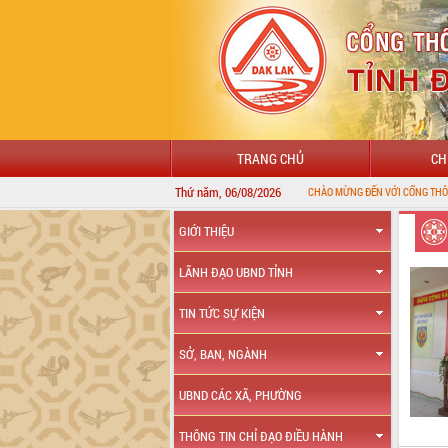
TRANG CHỦ
CH
Thứ năm, 06/08/2026
CHÀO MỪNG ĐẾN VỚI CỔNG THÔNG TIN ĐIỆN TỬ T
GIỚI THIỆU
LÃNH ĐẠO UBND TỈNH
TIN TỨC SỰ KIỆN
SỞ, BAN, NGÀNH
UBND CÁC XÃ, PHƯỜNG
THÔNG TIN CHỈ ĐẠO ĐIỀU HÀNH