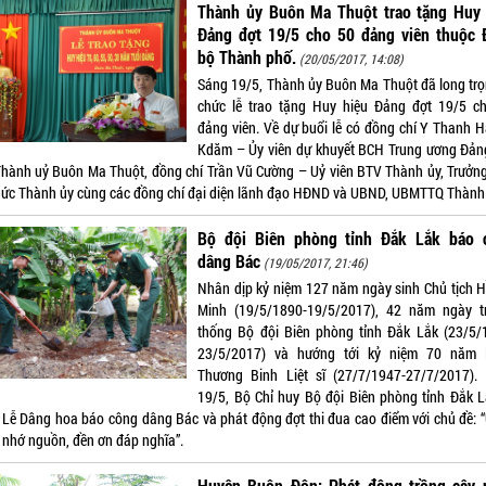
Thành ủy Buôn Ma Thuột trao tặng Huy 
Đảng đợt 19/5 cho 50 đảng viên thuộc 
bộ Thành phố.
(20/05/2017, 14:08)
Sáng 19/5, Thành ủy Buôn Ma Thuột đã long trọ
chức lễ trao tặng Huy hiệu Đảng đợt 19/5 c
đảng viên. Về dự buổi lễ có đồng chí Y Thanh H
Kdăm – Ủy viên dự khuyết BCH Trung ương Đảng
Thành uỷ Buôn Ma Thuột, đồng chí Trần Vũ Cường – Uỷ viên BTV Thành ủy, Trưởn
hức Thành ủy cùng các đồng chí đại diện lãnh đạo HĐND và UBND, UBMTTQ Thành
Bộ đội Biên phòng tỉnh Đắk Lắk báo 
dâng Bác
(19/05/2017, 21:46)
Nhân dịp kỷ niệm 127 năm ngày sinh Chủ tịch H
Minh (19/5/1890-19/5/2017), 42 năm ngày t
thống Bộ đội Biên phòng tỉnh Đắk Lắk (23/5/
23/5/2017) và hướng tới kỷ niệm 70 năm
Thương Binh Liệt sĩ (27/7/1947-27/7/2017).
19/5, Bộ Chỉ huy Bộ đội Biên phòng tỉnh Đắk L
 Lễ Dâng hoa báo công dâng Bác và phát động đợt thi đua cao điểm với chủ đề: 
 nhớ nguồn, đền ơn đáp nghĩa”.
Huyện Buôn Đôn: Phát động trồng cây 