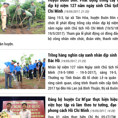
dịp kỷ niệm 127 năm ngày sinh Chủ tịc
Chí Minh
(19/05/2017, 21:33)
Sáng 19.5, tại xã Tân Hòa, huyện Buôn Đôn 
chức lễ phát động trồng cây nhân dịp kỷ niệ
năm ngày sinh Chủ tịch Hồ Chí Minh (19/5/1
19/5/2017). Tham gia lễ phát động có đông đả
bộ công nhân viên chức, đoàn viên, thanh niên
bàn huyện.
Trồng hàng nghìn cây xanh nhân dịp sinh 
Bác Hồ
(19/05/2017, 21:25)
Nhân kỷ niệm 127 năm Ngày sinh Chủ tịch H
Minh (19-5-1890 - 19-5-2017), sáng 19-5
Thường vụ Tỉnh Đoàn đã tổ chức Lễ ra quân 
rừng cảnh quan, công trình thanh niên cấp tỉn
2017 tại đèo Hà Lan (xã Bình Thuận, thị xã Buôn
Đảng bộ huyện Cư M’gar thực hiện hiệu
việc học tập và làm theo tư tưởng, đạo
phong cách Hồ Chí Minh
(19/05/2017, 14:28)
Qua 01 năm thực hiện Chỉ thị 05-CT/TW 