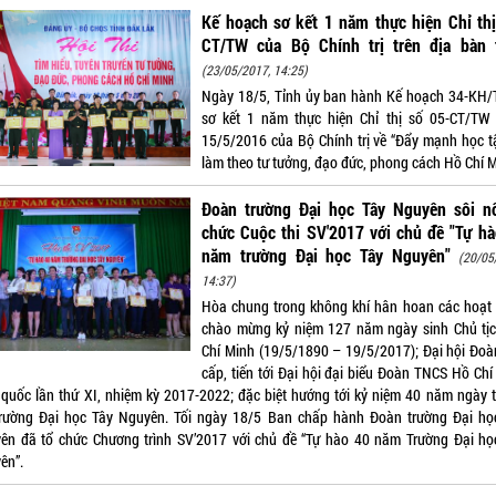
Kế hoạch sơ kết 1 năm thực hiện Chỉ th
CT/TW của Bộ Chính trị trên địa bàn t
(23/05/2017, 14:25)
Ngày 18/5, Tỉnh ủy ban hành Kế hoạch 34-KH/
sơ kết 1 năm thực hiện Chỉ thị số 05-CT/TW
15/5/2016 của Bộ Chính trị về “Đẩy mạnh học t
làm theo tư tưởng, đạo đức, phong cách Hồ Chí M
Đoàn trường Đại học Tây Nguyên sôi nổ
chức Cuộc thi SV'2017 với chủ đề "Tự ha
năm trường Đại học Tây Nguyên"
(20/05
14:37)
Hòa chung trong không khí hân hoan các hoạt
chào mừng kỷ niệm 127 năm ngày sinh Chủ tị
Chí Minh (19/5/1890 – 19/5/2017); Đại hội Đoà
cấp, tiến tới Đại hội đại biểu Đoàn TNCS Hồ Chí
quốc lần thứ XI, nhiệm kỳ 2017-2022; đặc biệt hướng tới kỷ niệm 40 năm ngày 
 trường Đại học Tây Nguyên. Tối ngày 18/5 Ban chấp hành Đoàn trường Đại họ
ên đã tổ chức Chương trình SV’2017 với chủ đề “Tự hào 40 năm Trường Đại họ
ên”.