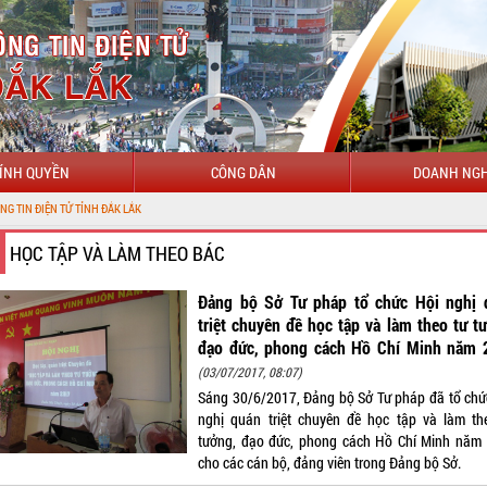
ÍNH QUYỀN
CÔNG DÂN
DOANH NGH
ỈNH ĐẮK LẮK
HỌC TẬP VÀ LÀM THEO BÁC
Đảng bộ Sở Tư pháp tổ chức Hội nghị 
triệt chuyên đề học tập và làm theo tư t
đạo đức, phong cách Hồ Chí Minh năm 
(03/07/2017, 08:07)
Sáng 30/6/2017, Đảng bộ Sở Tư pháp đã tổ chứ
nghị quán triệt chuyên đề học tập và làm th
tưởng, đạo đức, phong cách Hồ Chí Minh năm
cho các cán bộ, đảng viên trong Đảng bộ Sở.