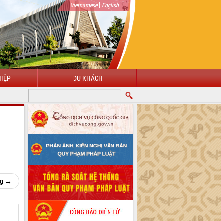
|
Vietnamese
English
IỆP
DU KHÁCH
ng →