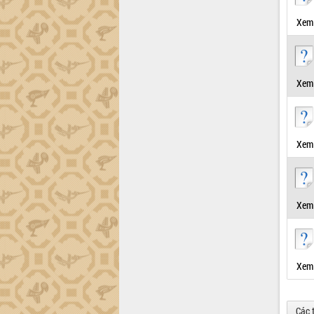
định EUDR
Thứ trưởng Bộ Nông nghiệp và Môi
Xem 
trường Nguyễn Hoàng Hiệp khảo sát
vùng trồng và doanh nghiệp đóng gói
sầu riêng tại Đắk Lắk
Trình diễn nghệ thuật chế biến các
Xem 
món ăn từ sầu riêng
Đắk Lắk công bố Quy hoạch và xúc
tiến đầu tư tỉnh
Ngành cá ngừ Đắk Lắk chủ động thích
Xem 
ứng để giữ vững thị trường xuất khẩu
Diễn đàn Kinh tế tư nhân Việt Nam đột
phá cơ chế - Hợp tác công tư
Xem 
Đề án 06 tạo bước ngoặt đột phá trong
cải cách hành chính tỉnh Đắk Lắk
Kết nối tour, đẩy mạnh chuyển đổi số
để phát triển du lịch Đắk Lắk
Xem 
Khởi động Dự án Đầu tư xây dựng hạ
tầng kỹ thuật Cụm công nghiệp Tân
Tiến
Các 