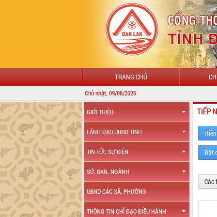
TRANG CHỦ
CH
Chủ nhật, 09/08/2026
TIẾP 
GIỚI THIỆU
LÃNH ĐẠO UBND TỈNH
Hiển
TIN TỨC SỰ KIỆN
Đặt 
SỞ, BAN, NGÀNH
Các 
UBND CÁC XÃ, PHƯỜNG
THÔNG TIN CHỈ ĐẠO ĐIỀU HÀNH