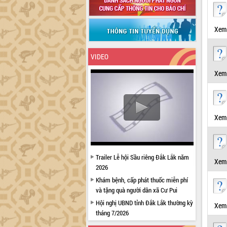
Xem 
VIDEO
Xem 
Xem 
Trailer Lễ hội Sầu riêng Đắk Lắk năm
Xem 
2026
Khám bệnh, cấp phát thuốc miễn phí
và tặng quà người dân xã Cư Pui
Hội nghị UBND tỉnh Đắk Lắk thường kỳ
Xem 
tháng 7/2026
Lễ truy tặng danh hiệu “Bà Mẹ Việt