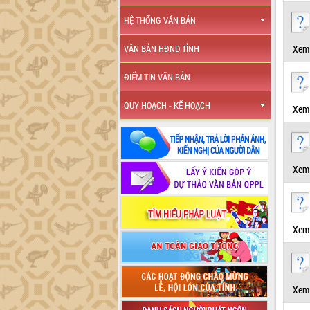
HỆ THỐNG VĂN BẢN
Xem 
VĂN BẢN HĐND TỈNH
ĐIỂM TIN VĂN BẢN
QUY HOẠCH - KẾ HOẠCH
Xem 
Xem 
Xem 
Xem 