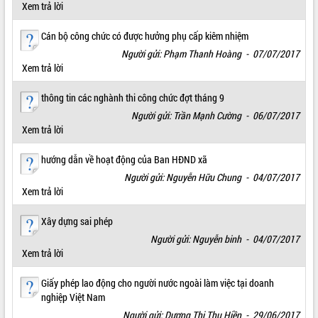
Xem trả lời
VIDEO
Cán bộ công chức có được hưởng phụ cấp kiêm nhiệm
Loading the player...
Người gửi: Phạm Thanh Hoàng - 07/07/2017
Xem trả lời
Khám bệnh, cấp phát thuốc miễn phí
và tặng quà người dân xã Cư Pui
thông tin các nghành thi công chức đợt tháng 9
Hội nghị UBND tỉnh Đắk Lắk thường kỳ
tháng 7/2026
Người gửi: Trần Mạnh Cường - 06/07/2017
Xem trả lời
Lễ truy tặng danh hiệu “Bà Mẹ Việt
Nam Anh hùng” và trao Huân chương
hướng dẫn về hoạt động của Ban HĐND xã
Lao động
ALBUM ẢNH
Người gửi: Nguyễn Hữu Chung - 04/07/2017
UBND tỉnh Đắk Lắk triển khai nhiệm
Xem trả lời
vụ 6 tháng cuối năm 2026
Kỳ họp thứ Hai, Hội đồng nhân dân
Xây dựng sai phép
tỉnh khóa XI quyết nghị nhiều nội dung
quan trọng
Người gửi: Nguyễn binh - 04/07/2017
Xem trả lời
Bí thư Tỉnh ủy Lương Nguyễn Minh
Triết thăm, tặng quà người có công với
Giấy phép lao động cho người nước ngoài làm việc tại doanh
cách mạng
nghiệp Việt Nam
Rà soát, hoàn thiện hệ thống thiết chế
Người gửi: Dương Thị Thu Hiền - 29/06/2017
văn hóa, thể thao đáp ứng yêu cầu
LIÊN KẾT WEB