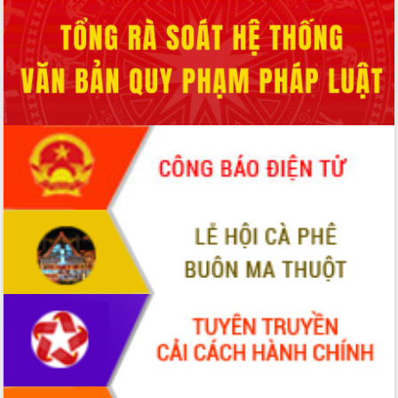
Tháo gỡ những vướng mắc, đẩy mạnh
công tác cải cách thủ tục hành chính
tại Trung tâm Phục vụ hành chính
công tỉnh
Đắk Lắk: Tôn vinh 46 giải pháp tại Hội
thi Sáng tạo Kỹ thuật 2024 - 2025
Đắk Lắk rà soát, điều chỉnh Đề án 190
về phát triển nuôi trồng thủy sản
Phó Chủ tịch UBND tỉnh Đắk Lắk
Trương Công Thái kiểm tra thực địa
Dự án cao tốc Khánh Hòa - Buôn Ma
Thuột
Định vị cà phê Việt Nam như một “di
sản sống” trong dòng chảy toàn cầu
Xây dựng nông thôn mới: Nâng cao đời
sống người dân từ những mô hình thiết
thực
Quyết liệt tháo gỡ vướng mắc, đẩy
nhanh tiến độ các dự án trọng điểm
trong Khu kinh tế Nam Phú Yên