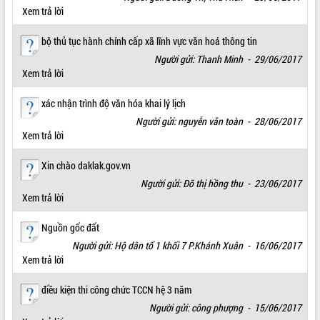
Xem trả lời
phát triển mới
Thường trực HĐND tỉnh Đắk Lắk gặp
bộ thủ tục hành chính cấp xã lĩnh vực văn hoá thông tin
mặt Đoàn chuyên gia y tế TP. Hồ Chí
Người gửi: Thanh Minh - 29/06/2017
Minh
Xem trả lời
Lễ truy điệu và an táng hài cốt liệt sĩ
tại Nghĩa trang Liệt sĩ xã Sơn Hòa
xác nhận trình độ văn hóa khai lý lịch
Bàn giải pháp tháo gỡ khó khăn trong
Người gửi: nguyễn văn toàn - 28/06/2017
xuất khẩu sầu riêng và triển khai quy
Xem trả lời
định EUDR
Thứ trưởng Bộ Nông nghiệp và Môi
Xin chào daklak.gov.vn
trường Nguyễn Hoàng Hiệp khảo sát
Người gửi: Đõ thị hồng thu - 23/06/2017
vùng trồng và doanh nghiệp đóng gói
Xem trả lời
sầu riêng tại Đắk Lắk
Trình diễn nghệ thuật chế biến các
Nguồn gốc đất
món ăn từ sầu riêng
Người gửi: Hộ dân tổ 1 khối 7 P.Khánh Xuân - 16/06/2017
Đắk Lắk công bố Quy hoạch và xúc
Xem trả lời
tiến đầu tư tỉnh
Ngành cá ngừ Đắk Lắk chủ động thích
điều kiện thi công chức TCCN hệ 3 năm
ứng để giữ vững thị trường xuất khẩu
Người gửi: công phượng - 15/06/2017
Diễn đàn Kinh tế tư nhân Việt Nam đột