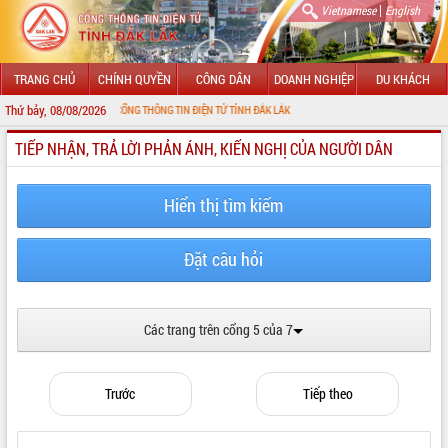
|
Vietnamese
English
TRANG CHỦ
CHÍNH QUYỀN
CÔNG DÂN
DOANH NGHIỆP
DU KHÁCH
Thứ bảy, 08/08/2026
 MỪNG ĐẾN VỚI CỔNG THÔNG TIN ĐIỆN TỬ TỈNH ĐẮK LẮK
TIẾP NHẬN, TRẢ LỜI PHẢN ÁNH, KIẾN NGHỊ CỦA NGƯỜI DÂN
GIỚI THIỆU
LÃNH ĐẠO UBND TỈNH
Hiển thị tìm kiếm
TIN TỨC SỰ KIỆN
Đặt câu hỏi
SỞ, BAN, NGÀNH
UBND CÁC XÃ, PHƯỜNG
Các trang trên cổng 5 của 7
THÔNG TIN CHỈ ĐẠO ĐIỀU HÀNH
Trước
Tiếp theo
HỆ THỐNG VĂN BẢN
VĂN BẢN HĐND TỈNH