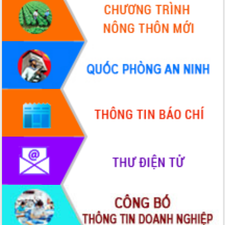
Hòn Yến phát triển du lịch gắn với bảo
tồn biển
Lấy ý kiến điều chỉnh Quy hoạch tỉnh
Đắk Lắk thời kỳ 2021-2030, tầm nhìn
đến năm 2050
Phát động chiến dịch 30 ngày đêm
giải phóng mặt bằng Tuyến đường bộ
ven biển
Đắk Lắk nỗ lực thúc đẩy tăng trưởng
kinh tế từ 10% trở lên trong Quý
II/2026
Đắk Lắk ký kết thỏa thuận hợp tác về
chuyển đổi số giai đoạn 2026 – 2030
với Tập đoàn Bưu chính Viễn thông
Việt Nam
Thứ trưởng Bộ Y tế làm việc với tỉnh
Đắk Lắk về phát triển nhân lực y tế
cho trạm y tế cấp xã
Du lịch Đắk Lắk nâng tầm trải nghiệm
du khách thông qua Hệ thống cơ sở dữ
liệu và Bản đồ số