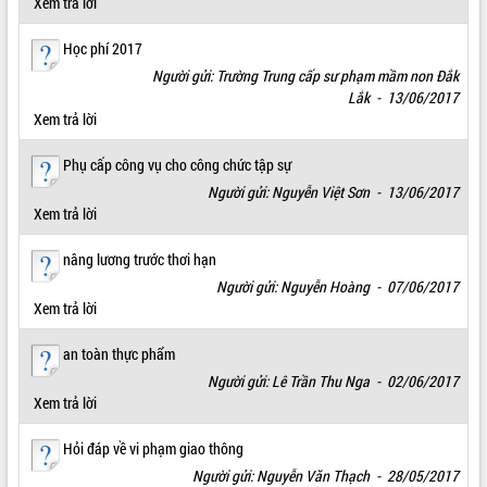
Xem trả lời
phá cơ chế - Hợp tác công tư
Đề án 06 tạo bước ngoặt đột phá trong
Học phí 2017
cải cách hành chính tỉnh Đắk Lắk
Người gửi: Trường Trung cấp sư phạm mầm non Đắk
Kết nối tour, đẩy mạnh chuyển đổi số
Lắk - 13/06/2017
để phát triển du lịch Đắk Lắk
Xem trả lời
Khởi động Dự án Đầu tư xây dựng hạ
tầng kỹ thuật Cụm công nghiệp Tân
Phụ cấp công vụ cho công chức tập sự
Tiến
Người gửi: Nguyễn Việt Sơn - 13/06/2017
Gặp mặt các cơ quan báo chí nhân Kỷ
Xem trả lời
niệm 101 năm Ngày Báo chí Cách
mạng Việt Nam
nâng lương trước thơi hạn
Đắk Lắk sơ kết 4 năm triển khai thực
Người gửi: Nguyễn Hoàng - 07/06/2017
hiện Đề án 06 của Chính phủ
Xem trả lời
Họp báo thông tin về Hội nghị Công bố
Quy hoạch và Xúc tiến đầu tư tỉnh Đắk
an toàn thực phẩm
Lắk
Người gửi: Lê Trần Thu Nga - 02/06/2017
Khơi thông điểm nghẽn, đẩy nhanh
Xem trả lời
giải ngân vốn khắc phục thiên tai
HĐND tỉnh thông qua điều chỉnh Quy
Hỏi đáp về vi phạm giao thông
hoạch tỉnh thời kỳ 2021-2030
Người gửi: Nguyễn Văn Thạch - 28/05/2017