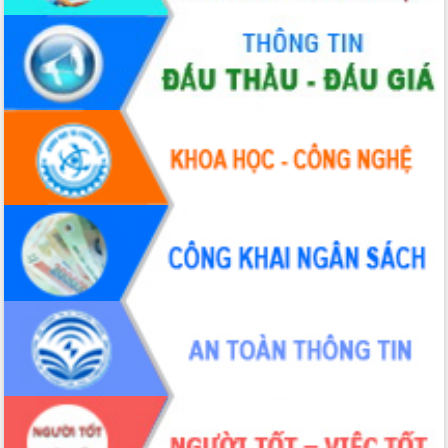
Tập huấn ứng dụng trí tuệ nhân tạo (AI)
trong thương mại điện tử năm 2026
Đoàn đại biểu Quốc hội tỉnh Đắk Lắk
trao đổi thông tin trước Kỳ họp thứ
nhất, Quốc hội khóa XVI
Quyết liệt cải cách hành chính, khơi
thông nguồn lực phát triển
Nâng cao hiệu lực, hiệu quả HĐND
tỉnh thông qua hiện đại hóa hành chính
Xã Ea Phê gắn cải cách hành chính với
chuyển đổi số
Phó Chủ tịch Thường trực UBND tỉnh
Hồ Thị Nguyên Thảo làm việc tại Trung
tâm Phục vụ hành chính công xã Ea
Phê
Xây dựng nền hành chính số đồng
hành cùng nông dân dân, doanh nghiệp
Giai đoạn 2026-2030, Đắk Lắk phấn
đấu có 77% xã đạt chuẩn nông thôn
mới