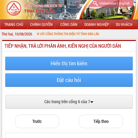
|
Vietnamese
English
TRANG CHỦ
CHÍNH QUYỀN
CÔNG DÂN
DOANH NGHIỆP
DU KHÁCH
Thứ hai, 10/08/2026
CHÀO MỪNG ĐẾN VỚI CỔNG THÔNG TIN ĐIỆN TỬ TỈNH ĐẮK LẮK
TIẾP NHẬN, TRẢ LỜI PHẢN ÁNH, KIẾN NGHỊ CỦA NGƯỜI DÂN
GIỚI THIỆU
LÃNH ĐẠO UBND TỈNH
Hiển thị tìm kiếm
TIN TỨC SỰ KIỆN
Đặt câu hỏi
SỞ, BAN, NGÀNH
UBND CÁC XÃ, PHƯỜNG
Các trang trên cổng 6 của 7
THÔNG TIN CHỈ ĐẠO ĐIỀU HÀNH
Trước
Tiếp theo
HỆ THỐNG VĂN BẢN
VĂN BẢN HĐND TỈNH