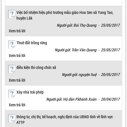
ĐIỂM TIN VĂN BẢN
Việc bổ nhiệm hiệu phó trường mẫu giáo Hoa Sen xã Yang Tao,
huyện Lăk
QUY HOẠCH - KẾ HOẠCH
Người gửi: Bùi Thọ Quang - 25/05/2017
Xem trả lời
Thuê đất trồng rừng
Người gửi: Trần Văn Quang - 25/05/2017
Xem trả lời
điều kiện thi công chức xã
Người gửi: nguyện huệ - 20/05/2017
Xem trả lời
Xây nhà trái phép
Người gửi: Hộ dân P.khánh Xuân - 20/04/2017
Xem trả lời
thông tư, chị thị, kế hoạch, nghị định của UBND tỉnh về lĩnh vực
ATTP