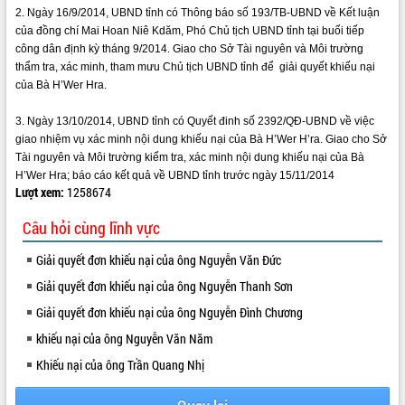
2. Ngày 16/9/2014, UBND tỉnh có Thông báo số 193/TB-UBND về Kết luận
VIDEO
của đồng chí Mai Hoan Niê Kdăm, Phó Chủ tịch UBND tỉnh tại buổi tiếp
công dân định kỳ tháng 9/2014. Giao cho Sở Tài nguyên và Môi trường
Loading the player...
thẩm tra, xác minh, tham mưu Chủ tịch UBND tỉnh để giải quyết khiếu nại
của Bà H’Wer Hra.
Khám bệnh, cấp phát thuốc miễn phí
và tặng quà người dân xã Cư Pui
3. Ngày 13/10/2014, UBND tỉnh có Quyết đinh số 2392/QĐ-UBND về việc
Hội nghị UBND tỉnh Đắk Lắk thường kỳ
giao nhiệm vụ xác minh nội dung khiếu nại của Bà H’Wer H’ra. Giao cho Sở
tháng 7/2026
Tài nguyên và Môi trường kiểm tra, xác minh nội dung khiếu nại của Bà
Lễ truy tặng danh hiệu “Bà Mẹ Việt
H’Wer Hra; báo cáo kết quả về UBND tỉnh trước ngày 15/11/2014
Nam Anh hùng” và trao Huân chương
Lượt xem:
1258674
Lao động
ALBUM ẢNH
Câu hỏi cùng lĩnh vực
UBND tỉnh Đắk Lắk triển khai nhiệm
vụ 6 tháng cuối năm 2026
Giải quyết đơn khiếu nại của ông Nguyễn Văn Đức
Kỳ họp thứ Hai, Hội đồng nhân dân
tỉnh khóa XI quyết nghị nhiều nội dung
Giải quyết đơn khiếu nại của ông Nguyễn Thanh Sơn
quan trọng
Giải quyết đơn khiếu nại của ông Nguyễn Đình Chương
Bí thư Tỉnh ủy Lương Nguyễn Minh
khiếu nại của ông Nguyễn Văn Năm
Triết thăm, tặng quà người có công với
cách mạng
Khiếu nại của ông Trần Quang Nhị
Rà soát, hoàn thiện hệ thống thiết chế
văn hóa, thể thao đáp ứng yêu cầu
LIÊN KẾT WEB