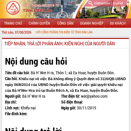
|
Vietnamese
English
TRANG CHỦ
CHÍNH QUYỀN
CÔNG DÂN
DOANH NGHIỆP
DU KHÁCH
Thứ sáu, 07/08/2026
CHÀO MỪNG ĐẾN VỚI CỔNG THÔNG TIN ĐIỆN TỬ TỈNH ĐẮK LẮK
TIẾP NHẬN, TRẢ LỜI PHẢN ÁNH, KIẾN NGHỊ CỦA NGƯỜI DÂN
GIỚI THIỆU
LÃNH ĐẠO UBND TỈNH
Nội dung câu hỏi
TIN TỨC SỰ KIỆN
Tiêu đề câu hỏi:
Bà H’ Wer H ra, Thôn 1, xã Ea Huar, huyện Buôn Đôn.
Câu hỏi:
SỞ, BAN, NGÀNH
Khiếu nại về việc Bà không đồng ý Quyết định số 3116/QĐ-UBND
ngày 06/8/2014 của UBND huyện Buôn Đôn về việc giải quyết khiếu nại
UBND CÁC XÃ, PHƯỜNG
của Bà H’Wer Hra trú tại Buôn Rếch A, xã Ea Huar, huyện Buôn Đôn.
Người gửi:
Bà H’ Wer H ra
Thư điện tử:
wer@yahoo.com
Địa chỉ:
Số điện thoại:
THÔNG TIN CHỈ ĐẠO ĐIỀU HÀNH
Lĩnh vực:
Khiếu nại
Ngày gửi:
30/11/2015
File đính kèm:
HỆ THỐNG VĂN BẢN
VĂN BẢN HĐND TỈNH