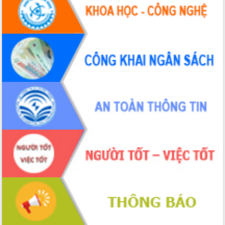
Tháo gỡ những vướng mắc, đẩy mạnh
công tác cải cách thủ tục hành chính
tại Trung tâm Phục vụ hành chính
công tỉnh
Đắk Lắk: Tôn vinh 46 giải pháp tại Hội
thi Sáng tạo Kỹ thuật 2024 - 2025
Đắk Lắk rà soát, điều chỉnh Đề án 190
về phát triển nuôi trồng thủy sản
Phó Chủ tịch UBND tỉnh Đắk Lắk
Trương Công Thái kiểm tra thực địa
Dự án cao tốc Khánh Hòa - Buôn Ma
Thuột
Định vị cà phê Việt Nam như một “di
sản sống” trong dòng chảy toàn cầu
Xây dựng nông thôn mới: Nâng cao đời
sống người dân từ những mô hình thiết
thực
Quyết liệt tháo gỡ vướng mắc, đẩy
nhanh tiến độ các dự án trọng điểm
trong Khu kinh tế Nam Phú Yên