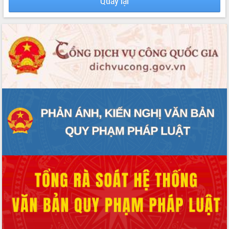
Quay lại
phát triển mới
Thường trực HĐND tỉnh Đắk Lắk gặp
mặt Đoàn chuyên gia y tế TP. Hồ Chí
Minh
Lễ truy điệu và an táng hài cốt liệt sĩ
tại Nghĩa trang Liệt sĩ xã Sơn Hòa
Bàn giải pháp tháo gỡ khó khăn trong
xuất khẩu sầu riêng và triển khai quy
định EUDR
Thứ trưởng Bộ Nông nghiệp và Môi
trường Nguyễn Hoàng Hiệp khảo sát
vùng trồng và doanh nghiệp đóng gói
sầu riêng tại Đắk Lắk
Trình diễn nghệ thuật chế biến các
món ăn từ sầu riêng
Đắk Lắk công bố Quy hoạch và xúc
tiến đầu tư tỉnh
Ngành cá ngừ Đắk Lắk chủ động thích
ứng để giữ vững thị trường xuất khẩu
Diễn đàn Kinh tế tư nhân Việt Nam đột