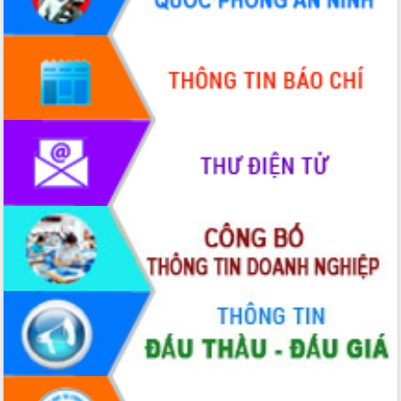
Hội thảo góp ý hồ sơ điều chỉnh quy
hoạch tỉnh Đắk Lắk thời kỳ 2021-2030,
tầm nhìn đến năm 2050
Nâng cao hiệu quả hoạt động của các
doanh nghiệp nhà nước
Hội nghị triển khai kết nối mạng
truyền số liệu chuyên dùng phục vụ cơ
quan Đảng, Nhà nước
Lễ phát động chuỗi hoạt động chung
tay làm sạch môi trường
Xã Ea Kar bước chuyển mình trong
công tác cải cách hành chính mô hình
mới
UBND tỉnh họp báo định kỳ tháng 4
năm 2026
Hội thảo khoa học “Giải pháp thúc đẩy
phát triển nền kinh tế xanh tại tỉnh
Đắk Lắk”
Tăng cường giám sát, đôn đốc thực
hiện nhiệm vụ quản lý tài sản công
hàng tuần