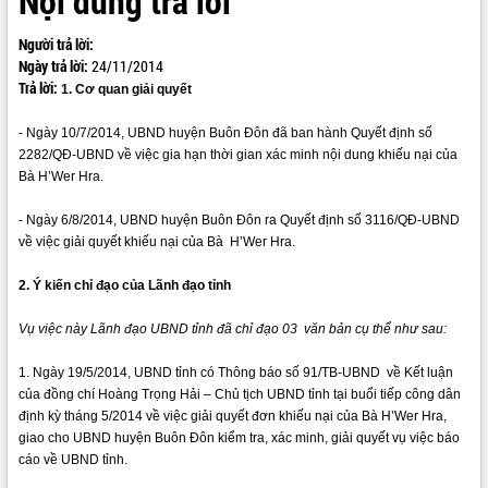
Nội dung trả lời
ĐIỂM TIN VĂN BẢN
Người trả lời:
Ngày trả lời:
24/11/2014
QUY HOẠCH - KẾ HOẠCH
Trả lời:
1. Cơ quan giải quyết
- Ngày 10/7/2014, UBND huyện Buôn Đôn đã ban hành Quyết định số
2282/QĐ-UBND về việc gia hạn thời gian xác minh nội dung khiếu nại của
Bà H’Wer Hra.
- Ngày 6/8/2014, UBND huyện Buôn Đôn ra Quyết định số 3116/QĐ-UBND
về việc giải quyết khiếu nại của Bà H’Wer Hra.
2. Ý kiến chỉ đạo của Lãnh đạo tỉnh
Vụ việc này Lãnh đạo UBND tỉnh đã chỉ đạo 03 văn bản cụ thể như sau:
1. Ngày 19/5/2014, UBND tỉnh có Thông báo số 91/TB-UBND về Kết luận
của đồng chí Hoàng Trọng Hải – Chủ tịch UBND tỉnh tại buổi tiếp công dân
định kỳ tháng 5/2014 về việc giải quyết đơn khiếu nại của Bà H’Wer Hra,
giao cho UBND huyện Buôn Đôn kiểm tra, xác minh, giải quyết vụ việc báo
cáo về UBND tỉnh.