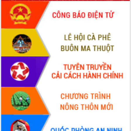
phá cơ chế - Hợp tác công tư
Đề án 06 tạo bước ngoặt đột phá trong
cải cách hành chính tỉnh Đắk Lắk
Kết nối tour, đẩy mạnh chuyển đổi số
để phát triển du lịch Đắk Lắk
Khởi động Dự án Đầu tư xây dựng hạ
tầng kỹ thuật Cụm công nghiệp Tân
Tiến
Gặp mặt các cơ quan báo chí nhân Kỷ
niệm 101 năm Ngày Báo chí Cách
mạng Việt Nam
Đắk Lắk sơ kết 4 năm triển khai thực
hiện Đề án 06 của Chính phủ
Họp báo thông tin về Hội nghị Công bố
Quy hoạch và Xúc tiến đầu tư tỉnh Đắk
Lắk
Khơi thông điểm nghẽn, đẩy nhanh
giải ngân vốn khắc phục thiên tai
HĐND tỉnh thông qua điều chỉnh Quy
hoạch tỉnh thời kỳ 2021-2030