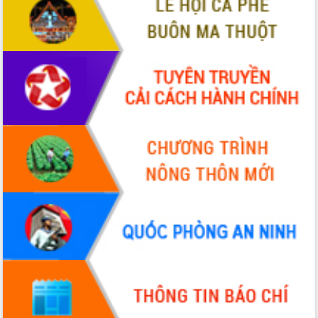
món ăn từ sầu riêng
Đắk Lắk công bố Quy hoạch và xúc
tiến đầu tư tỉnh
Ngành cá ngừ Đắk Lắk chủ động thích
ứng để giữ vững thị trường xuất khẩu
Diễn đàn Kinh tế tư nhân Việt Nam đột
phá cơ chế - Hợp tác công tư
Đề án 06 tạo bước ngoặt đột phá trong
cải cách hành chính tỉnh Đắk Lắk
Kết nối tour, đẩy mạnh chuyển đổi số
để phát triển du lịch Đắk Lắk
Khởi động Dự án Đầu tư xây dựng hạ
tầng kỹ thuật Cụm công nghiệp Tân
Tiến
Gặp mặt các cơ quan báo chí nhân Kỷ
niệm 101 năm Ngày Báo chí Cách
mạng Việt Nam
Đắk Lắk sơ kết 4 năm triển khai thực
hiện Đề án 06 của Chính phủ
Họp báo thông tin về Hội nghị Công bố