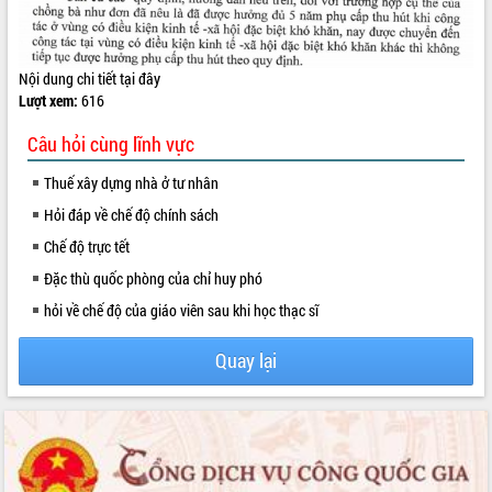
VIDEO
Nội dung chi tiết
tại đây
Lượt xem:
616
Câu hỏi cùng lĩnh vực
Thuế xây dựng nhà ở tư nhân
Hỏi đáp về chế độ chính sách
Chế độ trực tết
Khám bệnh, cấp phát thuốc miễn phí
và tặng quà người dân xã Cư Pui
Đặc thù quốc phòng của chỉ huy phó
Hội nghị UBND tỉnh Đắk Lắk thường kỳ
hỏi về chế độ của giáo viên sau khi học thạc sĩ
tháng 7/2026
Lễ truy tặng danh hiệu “Bà Mẹ Việt
Quay lại
Nam Anh hùng” và trao Huân chương
Lao động
ALBUM ẢNH
UBND tỉnh Đắk Lắk triển khai nhiệm
vụ 6 tháng cuối năm 2026
Kỳ họp thứ Hai, Hội đồng nhân dân
tỉnh khóa XI quyết nghị nhiều nội dung