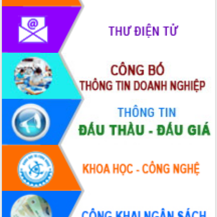
Quy hoạch và Xúc tiến đầu tư tỉnh Đắk
Lắk
Khơi thông điểm nghẽn, đẩy nhanh
giải ngân vốn khắc phục thiên tai
HĐND tỉnh thông qua điều chỉnh Quy
hoạch tỉnh thời kỳ 2021-2030
Hội thảo góp ý hồ sơ điều chỉnh quy
hoạch tỉnh Đắk Lắk thời kỳ 2021-2030,
tầm nhìn đến năm 2050
Nâng cao hiệu quả hoạt động của các
doanh nghiệp nhà nước
Hội nghị triển khai kết nối mạng
truyền số liệu chuyên dùng phục vụ cơ
quan Đảng, Nhà nước
Lễ phát động chuỗi hoạt động chung
tay làm sạch môi trường
Xã Ea Kar bước chuyển mình trong
công tác cải cách hành chính mô hình
mới
UBND tỉnh họp báo định kỳ tháng 4
năm 2026