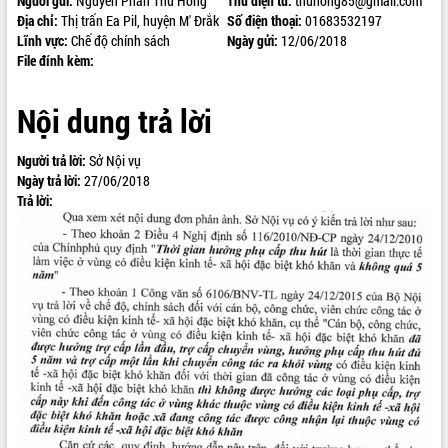
Người gửi:
Nguyễn Phan Thu Hồng
Thư điện tử:
thuhong85@gmail.com
Địa chỉ:
Thị trấn Ea Pil, huyện M' Đrắk
Số điện thoại:
01683532197
ĐIỂM TIN VĂN BẢN
Lĩnh vực:
Chế độ chính sách
Ngày gửi:
12/06/2018
File đính kèm:
QUY HOẠCH - KẾ HOẠCH
Nội dung trả lời
Người trả lời:
Sở Nội vụ
Ngày trả lời:
27/06/2018
Trả lời: