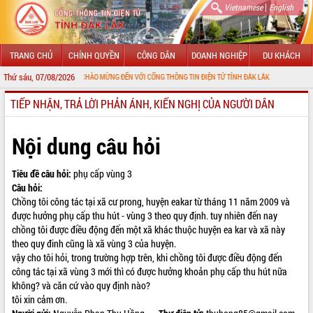
|
Vietnamese
English
TRANG CHỦ
CHÍNH QUYỀN
CÔNG DÂN
DOANH NGHIỆP
DU KHÁCH
Thứ sáu, 07/08/2026
CHÀO MỪNG ĐẾN VỚI CỔNG THÔNG TIN ĐIỆN TỬ TỈNH ĐẮK LẮK
TIẾP NHẬN, TRẢ LỜI PHẢN ÁNH, KIẾN NGHỊ CỦA NGƯỜI DÂN
GIỚI THIỆU
LÃNH ĐẠO UBND TỈNH
Nội dung câu hỏi
TIN TỨC SỰ KIỆN
Tiêu đề câu hỏi:
phụ cấp vùng 3
Câu hỏi:
SỞ, BAN, NGÀNH
Chồng tôi công tác tại xã cư prong, huyện eakar từ tháng 11 năm 2009 và
được hưởng phụ cấp thu hút - vùng 3 theo quy định. tuy nhiên đến nay
UBND CÁC XÃ, PHƯỜNG
chồng tôi được điều động đến một xã khác thuộc huyện ea kar và xã này
theo quy đinh cũng là xã vùng 3 của huyện.
THÔNG TIN CHỈ ĐẠO ĐIỀU HÀNH
vậy cho tôi hỏi, trong trường hợp trên, khi chồng tôi được điều động đến
công tác tại xã vùng 3 mới thì có được hưởng khoản phụ cấp thu hút nữa
HỆ THỐNG VĂN BẢN
không? và căn cứ vào quy định nào?
tôi xin cảm ơn.
VĂN BẢN HĐND TỈNH