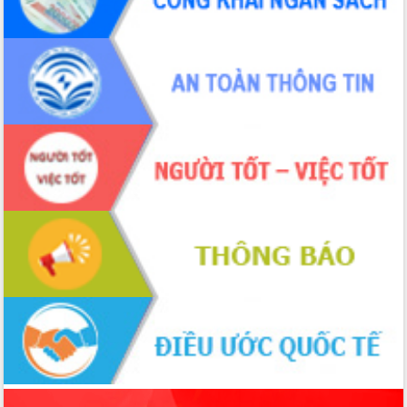
Hội thảo khoa học “Giải pháp thúc đẩy
phát triển nền kinh tế xanh tại tỉnh
Đắk Lắk”
Tăng cường giám sát, đôn đốc thực
hiện nhiệm vụ quản lý tài sản công
hàng tuần
Tháo gỡ những vướng mắc, đẩy mạnh
công tác cải cách thủ tục hành chính
tại Trung tâm Phục vụ hành chính
công tỉnh
Đắk Lắk: Tôn vinh 46 giải pháp tại Hội
thi Sáng tạo Kỹ thuật 2024 - 2025
Đắk Lắk rà soát, điều chỉnh Đề án 190
về phát triển nuôi trồng thủy sản
Phó Chủ tịch UBND tỉnh Đắk Lắk
Trương Công Thái kiểm tra thực địa
Dự án cao tốc Khánh Hòa - Buôn Ma
Thuột
Định vị cà phê Việt Nam như một “di
sản sống” trong dòng chảy toàn cầu