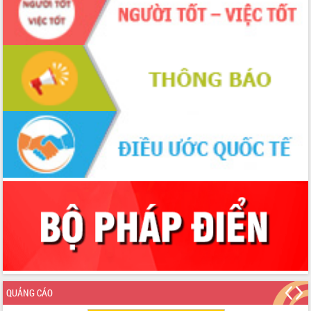
nhanh tiến độ các dự án trọng điểm
trong Khu kinh tế Nam Phú Yên
Hòn Yến phát triển du lịch gắn với bảo
tồn biển
Lấy ý kiến điều chỉnh Quy hoạch tỉnh
Đắk Lắk thời kỳ 2021-2030, tầm nhìn
đến năm 2050
Phát động chiến dịch 30 ngày đêm
giải phóng mặt bằng Tuyến đường bộ
ven biển
Đắk Lắk nỗ lực thúc đẩy tăng trưởng
kinh tế từ 10% trở lên trong Quý
II/2026
Đắk Lắk ký kết thỏa thuận hợp tác về
chuyển đổi số giai đoạn 2026 – 2030
với Tập đoàn Bưu chính Viễn thông
Việt Nam
Thứ trưởng Bộ Y tế làm việc với tỉnh
Đắk Lắk về phát triển nhân lực y tế
cho trạm y tế cấp xã
QUẢNG CÁO
Du lịch Đắk Lắk nâng tầm trải nghiệm