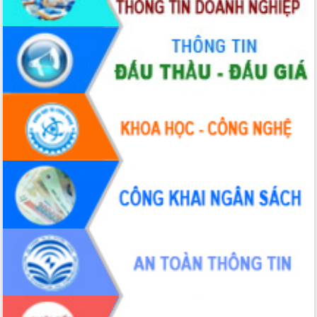
hiện nhiệm vụ quản lý tài sản công
hàng tuần
Tháo gỡ những vướng mắc, đẩy mạnh
công tác cải cách thủ tục hành chính
tại Trung tâm Phục vụ hành chính
công tỉnh
Đắk Lắk: Tôn vinh 46 giải pháp tại Hội
thi Sáng tạo Kỹ thuật 2024 - 2025
Đắk Lắk rà soát, điều chỉnh Đề án 190
về phát triển nuôi trồng thủy sản
Phó Chủ tịch UBND tỉnh Đắk Lắk
Trương Công Thái kiểm tra thực địa
Dự án cao tốc Khánh Hòa - Buôn Ma
Thuột
Định vị cà phê Việt Nam như một “di
sản sống” trong dòng chảy toàn cầu
Xây dựng nông thôn mới: Nâng cao đời
sống người dân từ những mô hình thiết
thực
Quyết liệt tháo gỡ vướng mắc, đẩy