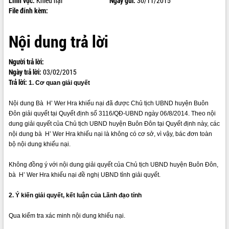
Lĩnh vực:
Khiếu nại
Ngày gửi:
30/11/2015
File đính kèm:
ĐIỂM TIN VĂN BẢN
QUY HOẠCH - KẾ HOẠCH
Nội dung trả lời
Người trả lời:
Ngày trả lời:
03/02/2015
Trả lời:
1. Cơ quan giải quyết
Nội dung Bà H’ Wer Hra khiếu nại đã được Chủ tịch UBND huyện Buôn
Đôn giải quyết tại Quyết định số 3116/QĐ-UBND ngày 06/8/2014. Theo nội
dung giải quyết của Chủ tịch UBND huyện Buôn Đôn tại Quyết định này, các
nội dung bà H’ Wer Hra khiếu nại là không có cơ sở, vì vậy, bác đơn toàn
bộ nội dung khiếu nại.
Không đồng ý với nội dung giải quyết của Chủ tịch UBND huyện Buôn Đôn,
bà H’ Wer Hra khiếu nại đề nghị UBND tỉnh giải quyết.
2. Ý kiến giải quyết, kết luận của Lãnh đạo tỉnh
Qua kiểm tra xác minh nội dung khiếu nại.