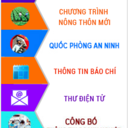
HĐND tỉnh thông qua điều chỉnh Quy
hoạch tỉnh thời kỳ 2021-2030
Hội thảo góp ý hồ sơ điều chỉnh quy
hoạch tỉnh Đắk Lắk thời kỳ 2021-2030,
tầm nhìn đến năm 2050
Nâng cao hiệu quả hoạt động của các
doanh nghiệp nhà nước
Hội nghị triển khai kết nối mạng
truyền số liệu chuyên dùng phục vụ cơ
quan Đảng, Nhà nước
Lễ phát động chuỗi hoạt động chung
tay làm sạch môi trường
Xã Ea Kar bước chuyển mình trong
công tác cải cách hành chính mô hình
mới
UBND tỉnh họp báo định kỳ tháng 4
năm 2026
Hội thảo khoa học “Giải pháp thúc đẩy
phát triển nền kinh tế xanh tại tỉnh
Đắk Lắk”
Tăng cường giám sát, đôn đốc thực