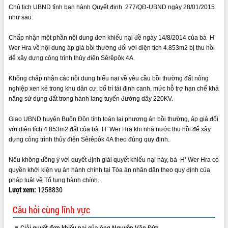
Chủ tịch UBND tỉnh ban hành Quyết định 277/QĐ-UBND ngày 28/01/2015
VIDEO
như sau:
Loading the player...
Chấp nhận một phần nội dung đơn khiếu nại đề ngày 14/8/2014 của bà H’
Wer Hra về nội dung áp giá bồi thường đối với diện tích 4.853m2 bị thu hồi
Trailer Lễ hội Sầu riêng Đắk Lắk năm
để xây dựng công trình thủy điện Sêrêpôk 4A.
2026
Khám bệnh, cấp phát thuốc miễn phí
Không chấp nhận các nội dung hiếu nại về yêu cầu bồi thường đất nông
và tặng quà người dân xã Cư Pui
nghiệp xen kẻ trong khu dân cư, bố trí tái định canh, mức hỗ trợ hạn chế khả
Hội nghị UBND tỉnh Đắk Lắk thường kỳ
năng sử dụng đất trong hành lang tuyến đường dây 220KV.
tháng 7/2026
Lễ truy tặng danh hiệu “Bà Mẹ Việt
Giao UBND huyện Buôn Đôn tính toán lại phương án bồi thường, áp giá đối
ALBUM ẢNH
Nam Anh hùng” và trao Huân chương
với diện tích 4.853m2 đất của bà H’ Wer Hra khi nhà nước thu hồi để xây
Lao động
dựng công trình thủy điện Sêrêpôk 4A theo đúng quy định.
UBND tỉnh Đắk Lắk triển khai nhiệm
Nếu không đồng ý với quyết định giải quyết khiếu nại này, bà H’ Wer Hra có
vụ 6 tháng cuối năm 2026
quyền khởi kiện vụ án hành chính tại Tòa án nhân dân theo quy định của
Kỳ họp thứ Hai, Hội đồng nhân dân
pháp luật về Tố tụng hành chính.
tỉnh khóa XI quyết nghị nhiều nội dung
Lượt xem:
1258830
quan trọng
Bí thư Tỉnh ủy Lương Nguyễn Minh
Câu hỏi cùng lĩnh vực
Triết thăm, tặng quà người có công với
cách mạng
LIÊN KẾT WEB
Giải quyết đơn khiếu nại của ông Nguyễn Văn Đức