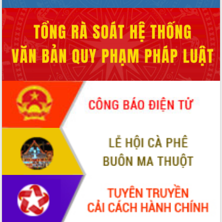
ứng để giữ vững thị trường xuất khẩu
Diễn đàn Kinh tế tư nhân Việt Nam đột
phá cơ chế - Hợp tác công tư
Đề án 06 tạo bước ngoặt đột phá trong
cải cách hành chính tỉnh Đắk Lắk
Kết nối tour, đẩy mạnh chuyển đổi số
để phát triển du lịch Đắk Lắk
Khởi động Dự án Đầu tư xây dựng hạ
tầng kỹ thuật Cụm công nghiệp Tân
Tiến
Gặp mặt các cơ quan báo chí nhân Kỷ
niệm 101 năm Ngày Báo chí Cách
mạng Việt Nam
Đắk Lắk sơ kết 4 năm triển khai thực
hiện Đề án 06 của Chính phủ
Họp báo thông tin về Hội nghị Công bố
Quy hoạch và Xúc tiến đầu tư tỉnh Đắk
Lắk
Khơi thông điểm nghẽn, đẩy nhanh
giải ngân vốn khắc phục thiên tai