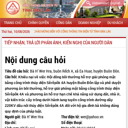
|
Vietnamese
English
TRANG CHỦ
CHÍNH QUYỀN
CÔNG DÂN
DOANH NGHIỆP
DU KHÁCH
Thứ hai, 10/08/2026
CHÀO MỪNG ĐẾN VỚI CỔNG THÔNG TIN ĐIỆN TỬ TỈNH ĐẮK LẮK
TIẾP NHẬN, TRẢ LỜI PHẢN ÁNH, KIẾN NGHỊ CỦA NGƯỜI DÂN
GIỚI THIỆU
LÃNH ĐẠO UBND TỈNH
Nội dung câu hỏi
TIN TỨC SỰ KIỆN
Tiêu đề câu hỏi:
Bà H’ Wer Hra, buôn Rếch A, xã Ea Huar, huyện Buôn Đôn.
Câu hỏi:
SỞ, BAN, NGÀNH
Khiếu nại về việc Hội đồng bồi thường hỗ trợ giải phóng mặt
bằng công trình thủy điện Sêrêpôk 4A huyện Buôn Đôn lập và phê duyệt
UBND CÁC XÃ, PHƯỜNG
phương án bồi thường, hỗ trợ giải phóng mặt bằng công trình thủy điện
Sêrêpôk 4A và phương án hỗ trợ hạn chế khả năng sử dụng đất, nhà ở,
vật kiến trúc cây trồng dưới hành lang tuyến công trình đường dây
THÔNG TIN CHỈ ĐẠO ĐIỀU HÀNH
220KV đấu nối thủy điện Sêrêpôk 4A đối với hộ gia đình bà không đúng
quy định của pháp luật.
HỆ THỐNG VĂN BẢN
Người gửi:
Bà H’ Wer Hra
Thư điện tử:
wer@yahoo.vn
Địa chỉ:
Số điện thoại:
VĂN BẢN HĐND TỈNH