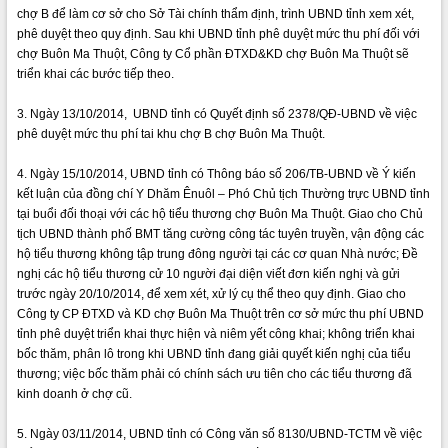
chợ B để làm cơ sở cho Sở Tài chính thẩm định, trình UBND tỉnh xem xét,
VIDEO
phê duyệt theo quy định. Sau khi UBND tỉnh phê duyệt mức thu phí đối với
chợ Buôn Ma Thuột, Công ty Cổ phần ĐTXD&KD chợ Buôn Ma Thuột sẽ
Loading the player...
triển khai các bước tiếp theo.
Trailer Lễ hội Sầu riêng Đắk Lắk năm
3. Ngày 13/10/2014, UBND tỉnh có Quyết định số 2378/QĐ-UBND về việc
2026
phê duyệt mức thu phí tai khu chợ B chợ Buôn Ma Thuột.
Khám bệnh, cấp phát thuốc miễn phí
và tặng quà người dân xã Cư Pui
4. Ngày 15/10/2014, UBND tỉnh có Thông báo số 206/TB-UBND về Ý kiến
Hội nghị UBND tỉnh Đắk Lắk thường kỳ
kết luận của đồng chí Y Dhăm Ênuôl – Phó Chủ tịch Thường trực UBND tỉnh
tháng 7/2026
tại buổi đối thoại với các hộ tiểu thương chợ Buôn Ma Thuột. Giao cho Chủ
Lễ truy tặng danh hiệu “Bà Mẹ Việt
tịch UBND thành phố BMT tăng cường công tác tuyên truyền, vận động các
ALBUM ẢNH
Nam Anh hùng” và trao Huân chương
hộ tiểu thương không tập trung đông người tại các cơ quan Nhà nước; Đề
Lao động
nghị các hộ tiểu thương cử 10 người đại diện viết đơn kiến nghị và gửi
trước ngày 20/10/2014, để xem xét, xử lý cụ thể theo quy định. Giao cho
UBND tỉnh Đắk Lắk triển khai nhiệm
Công ty CP ĐTXD và KD chợ Buôn Ma Thuột trên cơ sở mức thu phí UBND
vụ 6 tháng cuối năm 2026
tỉnh phê duyệt triển khai thực hiện và niêm yết công khai; không triển khai
Kỳ họp thứ Hai, Hội đồng nhân dân
bốc thăm, phân lô trong khi UBND tỉnh đang giải quyết kiến nghị của tiểu
tỉnh khóa XI quyết nghị nhiều nội dung
thương; việc bốc thăm phải có chính sách ưu tiên cho các tiểu thương đã
quan trọng
kinh doanh ở chợ cũ.
Bí thư Tỉnh ủy Lương Nguyễn Minh
Triết thăm, tặng quà người có công với
5. Ngày 03/11/2014, UBND tỉnh có Công văn số 8130/UBND-TCTM về việc
cách mạng
LIÊN KẾT WEB