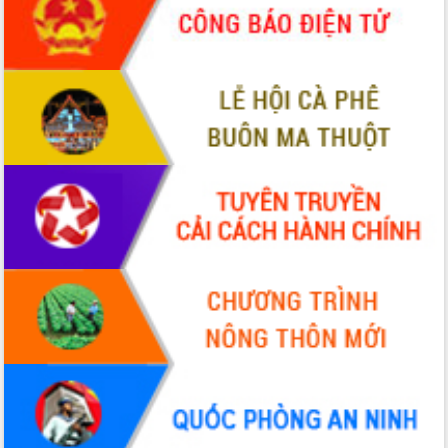
HĐND tỉnh thông qua điều chỉnh Quy
hoạch tỉnh thời kỳ 2021-2030
Hội thảo góp ý hồ sơ điều chỉnh quy
hoạch tỉnh Đắk Lắk thời kỳ 2021-2030,
tầm nhìn đến năm 2050
Nâng cao hiệu quả hoạt động của các
doanh nghiệp nhà nước
Hội nghị triển khai kết nối mạng
truyền số liệu chuyên dùng phục vụ cơ
quan Đảng, Nhà nước
Lễ phát động chuỗi hoạt động chung
tay làm sạch môi trường
Xã Ea Kar bước chuyển mình trong
công tác cải cách hành chính mô hình
mới
UBND tỉnh họp báo định kỳ tháng 4
năm 2026
Hội thảo khoa học “Giải pháp thúc đẩy
phát triển nền kinh tế xanh tại tỉnh
Đắk Lắk”
Tăng cường giám sát, đôn đốc thực