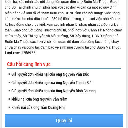
kiểm tra, xác minh các nội dung liên quan đến chợ Buôn Ma Thuột. Giao
Rà soát, hoàn thiện hệ thống thiết chế
cho Sở Tài chính chủ trì, phối hợp với các đơn vị căn cứ một số quy định
văn hóa, thể thao đáp ứng yêu cầu
hiện hành để làm rõ và tham mưu cho UBND tỉnh các nội dung: việc đóng
phát triển mới
tiền trước cho nhà đầu tư của 250 hộ tiểu thương; xem xét việc nhà đầu tư
ký hợp đồng cho thuê kiốt; xem xét tính pháp lý, pháp nhân của đơn vị kiểm
Thường trực HĐND tỉnh Đắk Lắk gặp
toán. Giao cho Sở Công Thương chủ trì, phối hợp với Cảnh sát Phòng cháy
mặt Đoàn chuyên gia y tế TP. Hồ Chí
chữa cháy, Sở Tài nguyên và Môi trường, Sở Xây dựng, UBND thành phố
Minh
Buôn Ma Thuột, các đơn vị có liên quan để đảm bảo công tác phòng cháy
Lễ truy điệu và an táng hài cốt liệt sĩ
chữa cháy và công tác đảm bảo vệ sinh môi trường tại chợ Buôn Ma Thuột.
tại Nghĩa trang Liệt sĩ xã Sơn Hòa
Lượt xem:
1258922
Bàn giải pháp tháo gỡ khó khăn trong
xuất khẩu sầu riêng và triển khai quy
Câu hỏi cùng lĩnh vực
định EUDR
Giải quyết đơn khiếu nại của ông Nguyễn Văn Đức
Thứ trưởng Bộ Nông nghiệp và Môi
trường Nguyễn Hoàng Hiệp khảo sát
Giải quyết đơn khiếu nại của ông Nguyễn Thanh Sơn
vùng trồng và doanh nghiệp đóng gói
Giải quyết đơn khiếu nại của ông Nguyễn Đình Chương
sầu riêng tại Đắk Lắk
khiếu nại của ông Nguyễn Văn Năm
Trình diễn nghệ thuật chế biến các
món ăn từ sầu riêng
Khiếu nại của ông Trần Quang Nhị
Đắk Lắk công bố Quy hoạch và xúc
tiến đầu tư tỉnh
Quay lại
Ngành cá ngừ Đắk Lắk chủ động thích