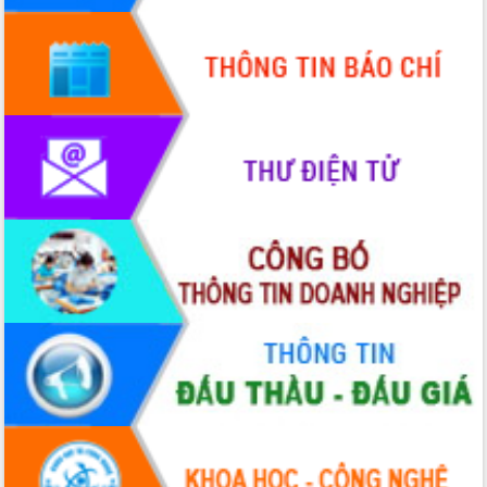
hiện nhiệm vụ quản lý tài sản công
hàng tuần
Tháo gỡ những vướng mắc, đẩy mạnh
công tác cải cách thủ tục hành chính
tại Trung tâm Phục vụ hành chính
công tỉnh
Đắk Lắk: Tôn vinh 46 giải pháp tại Hội
thi Sáng tạo Kỹ thuật 2024 - 2025
Đắk Lắk rà soát, điều chỉnh Đề án 190
về phát triển nuôi trồng thủy sản
Phó Chủ tịch UBND tỉnh Đắk Lắk
Trương Công Thái kiểm tra thực địa
Dự án cao tốc Khánh Hòa - Buôn Ma
Thuột
Định vị cà phê Việt Nam như một “di
sản sống” trong dòng chảy toàn cầu
Xây dựng nông thôn mới: Nâng cao đời
sống người dân từ những mô hình thiết
thực
Quyết liệt tháo gỡ vướng mắc, đẩy