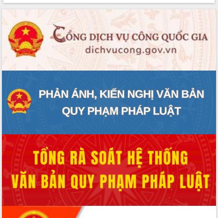
ứng để giữ vững thị trường xuất khẩu
Diễn đàn Kinh tế tư nhân Việt Nam đột
phá cơ chế - Hợp tác công tư
Đề án 06 tạo bước ngoặt đột phá trong
cải cách hành chính tỉnh Đắk Lắk
Kết nối tour, đẩy mạnh chuyển đổi số
để phát triển du lịch Đắk Lắk
Khởi động Dự án Đầu tư xây dựng hạ
tầng kỹ thuật Cụm công nghiệp Tân
Tiến
Gặp mặt các cơ quan báo chí nhân Kỷ
niệm 101 năm Ngày Báo chí Cách
mạng Việt Nam
Đắk Lắk sơ kết 4 năm triển khai thực
hiện Đề án 06 của Chính phủ
Họp báo thông tin về Hội nghị Công bố
Quy hoạch và Xúc tiến đầu tư tỉnh Đắk
Lắk
Khơi thông điểm nghẽn, đẩy nhanh
giải ngân vốn khắc phục thiên tai