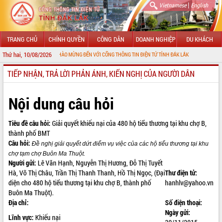
|
Vietnamese
English
TRANG CHỦ
CHÍNH QUYỀN
CÔNG DÂN
DOANH NGHIỆP
DU KHÁCH
Thứ hai, 10/08/2026
CHÀO MỪNG ĐẾN VỚI CỔNG THÔNG TIN ĐIỆN TỬ TỈNH ĐẮK LẮK
TIẾP NHẬN, TRẢ LỜI PHẢN ÁNH, KIẾN NGHỊ CỦA NGƯỜI DÂN
GIỚI THIỆU
LÃNH ĐẠO UBND TỈNH
Nội dung câu hỏi
TIN TỨC SỰ KIỆN
Tiêu đề câu hỏi:
Giải quyết khiếu nại của 480 hộ tiểu thương tại khu chợ B,
thành phố BMT
SỞ, BAN, NGÀNH
Câu hỏi:
Đề nghị giải quyết dứt điểm vụ việc của các hộ tiểu thương tại khu
UBND CÁC XÃ, PHƯỜNG
chợ tạm chợ Buôn Ma Thuột.
Người gửi:
Lê Văn Hạnh, Nguyễn Thị Hương, Đỗ Thị Tuyết
Hà, Võ Thị Châu, Trần Thị Thanh Thanh, Hồ Thị Ngọc, (Đại
Thư điện tử:
THÔNG TIN CHỈ ĐẠO ĐIỀU HÀNH
diện cho 480 hộ tiểu thương tại khu chợ B, thành phố
hanhlv@yahoo.vn
Buôn Ma Thuột).
HỆ THỐNG VĂN BẢN
Địa chỉ:
Số điện thoại:
Ngày gửi:
VĂN BẢN HĐND TỈNH
Lĩnh vực:
Khiếu nại