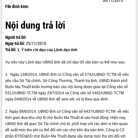
30/11/2015
File đính kèm:
ĐIỂM TIN VĂN BẢN
QUY HOẠCH - KẾ HOẠCH
Nội dung trả lời
Người trả lời:
Ngày trả lời:
25/11/2015
Trả lời:
1. Ý kiến chỉ đạo của Lãnh đạo tỉnh
Vụ việc này Lãnh đạo UBND tỉnh đã chỉ đạo 05 văn bản cụ thể như sau:
1. Ngày 13/8/2014, UBND tỉnh có Công văn số 5792/UBND-TCTM về việc
yêu cầu Sở Tài chính, Sở Công Thương, Thanh tra tỉnh, UBND thành phố
Buôn Ma Thuột khẩn trương báo cáo nội dung được giao tại Công văn số
5312/UBND-TCTM ngày 29/7/2014 và Công văn số 5482/UBND-TCTM
ngày 04/8/2014 về UBND tỉnh để xem xét, xử lý theo quy định.
2. Ngày 08/9/2014, UBND tỉnh có Công văn số 6437/UBND-TCTM về việc
thời gian đưa khu chợ B chợ Buôn Ma Thuột đi vào hoạt động. Hiện nay,
UBND tỉnh đã giao Sở Tài chính chủ trì, phối hợp với các đơn vị liên quan
đề xuất mức thu phí cụ thể đối với các chợ trên địa bàn tỉnh; Công ty Cổ
phần ĐTXD&KD chợ Buôn Ma Thuột đang xây dựng mức thu phí đối với