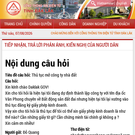
|
Vietnamese
English
TRANG CHỦ
CHÍNH QUYỀN
CÔNG DÂN
DOANH NGHIỆP
DU KHÁCH
Thứ sáu, 07/08/2026
CHÀO MỪNG ĐẾN VỚI CỔNG THÔNG TIN ĐIỆN TỬ TỈNH ĐẮK LẮK
TIẾP NHẬN, TRẢ LỜI PHẢN ÁNH, KIẾN NGHỊ CỦA NGƯỜI DÂN
GIỚI THIỆU
LÃNH ĐẠO UBND TỈNH
Nội dung câu hỏi
TIN TỨC SỰ KIỆN
Tiêu đề câu hỏi:
Thủ tục mở công ty nhà đất
Câu hỏi:
SỞ, BAN, NGÀNH
Xin kính chào Daklak GOV!
Xin cho tôi hỏi là hiện tại tôi đang dự định thành lập công ty với tên địa ốc
UBND CÁC XÃ, PHƯỜNG
Vân Phong chuyên về
Bất động sản
đất đai nhưng hiện tại tôi lại vướng vào
thủ tục đăng ký giấy phép kinh doanh.
THÔNG TIN CHỈ ĐẠO ĐIỀU HÀNH
Vậy xin cho tôi hỏi là thủ tục để tôi có thể xin giấy phép kinh doanh là như
thế nào? Cần những giấy tờ gì? Cần chứng minh tài chính gì không ạ ?
HỆ THỐNG VĂN BẢN
Xin cảm ơn nhiều!
Thư điện tử:
VĂN BẢN HĐND TỈNH
Người gửi:
Đỗ Quang