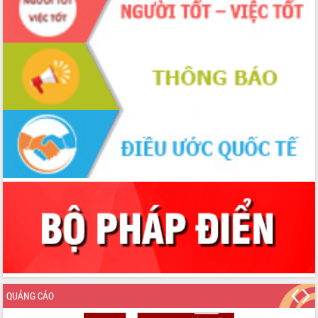
Hội thảo khoa học “Giải pháp thúc đẩy
phát triển nền kinh tế xanh tại tỉnh
Đắk Lắk”
Tăng cường giám sát, đôn đốc thực
hiện nhiệm vụ quản lý tài sản công
hàng tuần
Tháo gỡ những vướng mắc, đẩy mạnh
công tác cải cách thủ tục hành chính
tại Trung tâm Phục vụ hành chính
công tỉnh
Đắk Lắk: Tôn vinh 46 giải pháp tại Hội
thi Sáng tạo Kỹ thuật 2024 - 2025
Đắk Lắk rà soát, điều chỉnh Đề án 190
về phát triển nuôi trồng thủy sản
Phó Chủ tịch UBND tỉnh Đắk Lắk
Trương Công Thái kiểm tra thực địa
Dự án cao tốc Khánh Hòa - Buôn Ma
Thuột
Định vị cà phê Việt Nam như một “di
QUẢNG CÁO
sản sống” trong dòng chảy toàn cầu