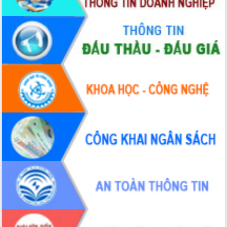
Quy hoạch và Xúc tiến đầu tư tỉnh Đắk
Lắk
Khơi thông điểm nghẽn, đẩy nhanh
giải ngân vốn khắc phục thiên tai
HĐND tỉnh thông qua điều chỉnh Quy
hoạch tỉnh thời kỳ 2021-2030
Hội thảo góp ý hồ sơ điều chỉnh quy
hoạch tỉnh Đắk Lắk thời kỳ 2021-2030,
tầm nhìn đến năm 2050
Nâng cao hiệu quả hoạt động của các
doanh nghiệp nhà nước
Hội nghị triển khai kết nối mạng
truyền số liệu chuyên dùng phục vụ cơ
quan Đảng, Nhà nước
Lễ phát động chuỗi hoạt động chung
tay làm sạch môi trường
Xã Ea Kar bước chuyển mình trong
công tác cải cách hành chính mô hình
mới
UBND tỉnh họp báo định kỳ tháng 4
năm 2026