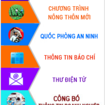
món ăn từ sầu riêng
Đắk Lắk công bố Quy hoạch và xúc
tiến đầu tư tỉnh
Ngành cá ngừ Đắk Lắk chủ động thích
ứng để giữ vững thị trường xuất khẩu
Diễn đàn Kinh tế tư nhân Việt Nam đột
phá cơ chế - Hợp tác công tư
Đề án 06 tạo bước ngoặt đột phá trong
cải cách hành chính tỉnh Đắk Lắk
Kết nối tour, đẩy mạnh chuyển đổi số
để phát triển du lịch Đắk Lắk
Khởi động Dự án Đầu tư xây dựng hạ
tầng kỹ thuật Cụm công nghiệp Tân
Tiến
Gặp mặt các cơ quan báo chí nhân Kỷ
niệm 101 năm Ngày Báo chí Cách
mạng Việt Nam
Đắk Lắk sơ kết 4 năm triển khai thực
hiện Đề án 06 của Chính phủ
Họp báo thông tin về Hội nghị Công bố