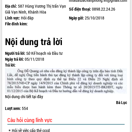
nhadatbacvanphong.vn@gmail.com
Địa chỉ:
587 Hùng Vương Thị trấn Vạn
ĐIỂM TIN VĂN BẢN
Số điện thoại:
0898.22.24.26
Giã Vạn Ninh, Khánh Hòa
Lĩnh vực:
Hỏi đáp
Ngày gửi:
25/10/2018
QUY HOẠCH - KẾ HOẠCH
File đính kèm:
Nội dung trả lời
Người trả lời:
Sở Kế hoạch và Đầu tư
Ngày trả lời:
05/11/2018
Trả lời:
Nội dung chi tiết
tại đây
Bá Lục
Lượt xem:
554
Câu hỏi cùng lĩnh vực
Hỏi về việc cấp thẻ cccd