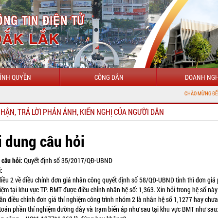
ÍNH QUYỀN
CÔNG DÂN
DOANH NGH
CHÀO MỪNG ĐẾN VỚI CỔNG TH
NHẬN, TRẢ LỜI PHẢN ÁNH, KIẾN NGHỊ CỦA NGƯỜI DÂN
i dung câu hỏi
 câu hỏi:
Quyết định số 35/2017/QĐ-UBND
:
điều 2 về điều chỉnh đơn giá nhân công quyết định số 58/QĐ-UBND tỉnh thì đơn giá
iệm tại khu vực TP. BMT được điều chỉnh nhân hệ số: 1,363. Xin hỏi trong hệ số này
hần điều chỉnh đơn giá thí nghiệm công trình nhóm 2 là nhân hệ số 1,1277 hay chưa
 toán phần thí nghiệm đường dây và trạm biến áp như sau tại khu vực BMT như sau: