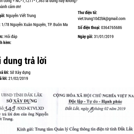
ân công = NC*1,1277*1,363 là đúng hay không?
hành cảm ơn!
Thư điện tử:
gửi:
Nguyễn Viết Trung
viet.trung10d2bk@gmail.com
:
1/78 Nguyễn Xuân Nguyên, TP. Buôn Ma
Số điện thoại:
0364765686
ực:
Hỏi đáp
Ngày gửi:
31/01/2019
nh kèm:
 dung trả lời
rả lời:
Sở Xây dựng
ả lời:
21/02/2019