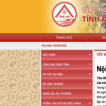
TRANG CHỦ
CH
Chủ nhật, 09/08/2026
TIẾP 
GIỚI THIỆU
LÃNH ĐẠO UBND TỈNH
Nộ
TIN TỨC SỰ KIỆN
Tiêu đề
Câu hỏi
SỞ, BAN, NGÀNH
Trong 
thí ngh
UBND CÁC XÃ, PHƯỜNG
tính p
lập dự
THÔNG TIN CHỈ ĐẠO ĐIỀU HÀNH