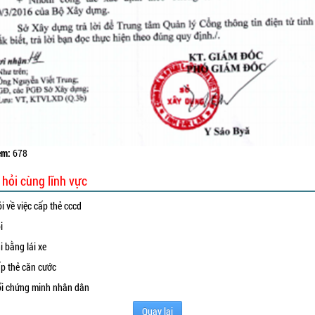
em:
678
 hỏi cùng lĩnh vực
i về việc cấp thẻ cccd
i
i bằng lái xe
p thẻ căn cước
i chứng minh nhân dân
Quay lại