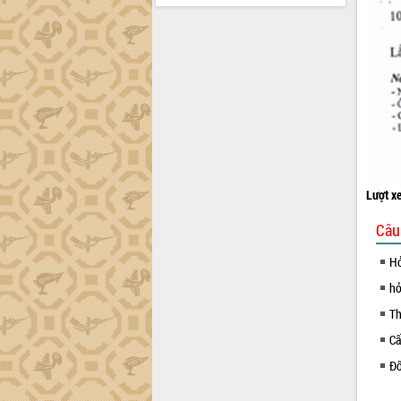
Lượt x
Câu
Hỏ
hỏ
Th
Cấ
Đổ