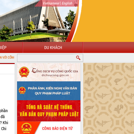
|
Vietnamese
English
IỆP
DU KHÁCH
ÔNG TIN ĐIỆN TỬ TỈNH ĐẮK LẮK
 phần
 đã
? Khi
 Chi