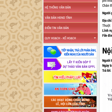
phí nh
Chân t
HỆ THỐNG VĂN BẢN
Người 
VĂN BẢN HĐND TỈNH
Địa chỉ
Thuột
ĐIỂM TIN VĂN BẢN
Lĩnh v
File đí
QUY HOẠCH - KẾ HOẠCH
Nội
Người t
Ngày tr
Trả lời: