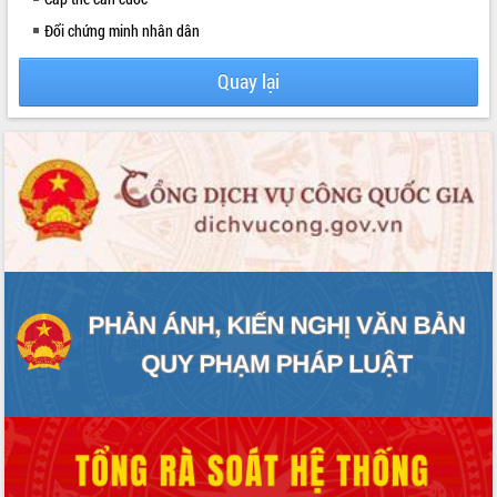
mặt Đoàn chuyên gia y tế TP. Hồ Chí
Đổi chứng minh nhân dân
Minh
Lễ truy điệu và an táng hài cốt liệt sĩ
Quay lại
tại Nghĩa trang Liệt sĩ xã Sơn Hòa
Bàn giải pháp tháo gỡ khó khăn trong
xuất khẩu sầu riêng và triển khai quy
định EUDR
Thứ trưởng Bộ Nông nghiệp và Môi
trường Nguyễn Hoàng Hiệp khảo sát
vùng trồng và doanh nghiệp đóng gói
sầu riêng tại Đắk Lắk
Trình diễn nghệ thuật chế biến các
món ăn từ sầu riêng
Đắk Lắk công bố Quy hoạch và xúc
tiến đầu tư tỉnh
Ngành cá ngừ Đắk Lắk chủ động thích
ứng để giữ vững thị trường xuất khẩu
Diễn đàn Kinh tế tư nhân Việt Nam đột
phá cơ chế - Hợp tác công tư
Đề án 06 tạo bước ngoặt đột phá trong