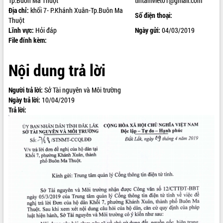
Tp.Buôn Ma Thuột
tintamviet01@gmail.com
Địa chỉ:
khối 7- P.Khánh Xuân-Tp.Buôn Ma
ĐIỂM TIN VĂN BẢN
Số điện thoại:
Thuột
Lĩnh vực:
Hỏi đáp
Ngày gửi:
04/03/2019
QUY HOẠCH - KẾ HOẠCH
File đính kèm:
Nội dung trả lời
Người trả lời:
Sở Tài nguyên và Môi trường
Ngày trả lời:
10/04/2019
Trả lời: