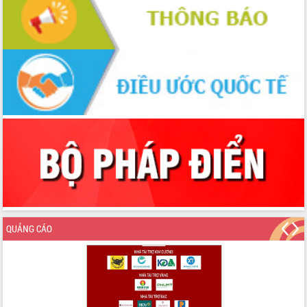
Lấy ý kiến điều chỉnh Quy hoạch tỉnh
Đắk Lắk thời kỳ 2021-2030, tầm nhìn
đến năm 2050
Phát động chiến dịch 30 ngày đêm
giải phóng mặt bằng Tuyến đường bộ
ven biển
Đắk Lắk nỗ lực thúc đẩy tăng trưởng
kinh tế từ 10% trở lên trong Quý
II/2026
Đắk Lắk ký kết thỏa thuận hợp tác về
chuyển đổi số giai đoạn 2026 – 2030
với Tập đoàn Bưu chính Viễn thông
Việt Nam
Thứ trưởng Bộ Y tế làm việc với tỉnh
Đắk Lắk về phát triển nhân lực y tế
cho trạm y tế cấp xã
QUẢNG CÁO
Du lịch Đắk Lắk nâng tầm trải nghiệm
du khách thông qua Hệ thống cơ sở dữ
liệu và Bản đồ số
Tập huấn ứng dụng trí tuệ nhân tạo (AI)
trong thương mại điện tử năm 2026