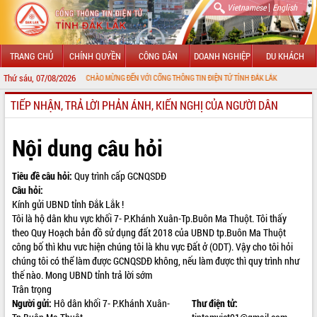
|
Vietnamese
English
TRANG CHỦ
CHÍNH QUYỀN
CÔNG DÂN
DOANH NGHIỆP
DU KHÁCH
Thứ sáu, 07/08/2026
CHÀO MỪNG ĐẾN VỚI CỔNG THÔNG TIN ĐIỆN TỬ TỈNH ĐẮK LẮK
TIẾP NHẬN, TRẢ LỜI PHẢN ÁNH, KIẾN NGHỊ CỦA NGƯỜI DÂN
GIỚI THIỆU
LÃNH ĐẠO UBND TỈNH
Nội dung câu hỏi
TIN TỨC SỰ KIỆN
Tiêu đề câu hỏi:
Quy trình cấp GCNQSDĐ
Câu hỏi:
SỞ, BAN, NGÀNH
Kính gửi UBND tỉnh Đắk Lắk !
Tôi là hộ dân khu vực khối 7- P.Khánh Xuân-Tp.Buôn Ma Thuột. Tôi thấy
UBND CÁC XÃ, PHƯỜNG
theo Quy Hoạch bản đồ sử dụng đất 2018 của UBND tp.Buôn Ma Thuột
công bố thì khu vưc hiện chúng tôi là khu vực Đất ở (ODT). Vậy cho tôi hỏi
THÔNG TIN CHỈ ĐẠO ĐIỀU HÀNH
chúng tôi có thể làm được GCNQSDĐ không, nếu làm được thì quy trình như
thế nào. Mong UBND tỉnh trả lời sớm
HỆ THỐNG VĂN BẢN
Trân trọng
Người gửi:
Hô dân khối 7- P.Khánh Xuân-
Thư điện tử:
VĂN BẢN HĐND TỈNH