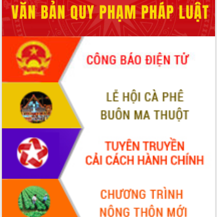
cải cách hành chính tỉnh Đắk Lắk
Kết nối tour, đẩy mạnh chuyển đổi số
để phát triển du lịch Đắk Lắk
Khởi động Dự án Đầu tư xây dựng hạ
tầng kỹ thuật Cụm công nghiệp Tân
Tiến
Gặp mặt các cơ quan báo chí nhân Kỷ
niệm 101 năm Ngày Báo chí Cách
mạng Việt Nam
Đắk Lắk sơ kết 4 năm triển khai thực
hiện Đề án 06 của Chính phủ
Họp báo thông tin về Hội nghị Công bố
Quy hoạch và Xúc tiến đầu tư tỉnh Đắk
Lắk
Khơi thông điểm nghẽn, đẩy nhanh
giải ngân vốn khắc phục thiên tai
HĐND tỉnh thông qua điều chỉnh Quy
hoạch tỉnh thời kỳ 2021-2030
Hội thảo góp ý hồ sơ điều chỉnh quy
hoạch tỉnh Đắk Lắk thời kỳ 2021-2030,