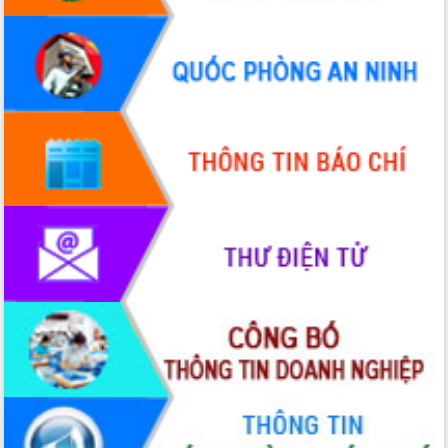
tầm nhìn đến năm 2050
Nâng cao hiệu quả hoạt động của các
doanh nghiệp nhà nước
Hội nghị triển khai kết nối mạng
truyền số liệu chuyên dùng phục vụ cơ
quan Đảng, Nhà nước
Lễ phát động chuỗi hoạt động chung
tay làm sạch môi trường
Xã Ea Kar bước chuyển mình trong
công tác cải cách hành chính mô hình
mới
UBND tỉnh họp báo định kỳ tháng 4
năm 2026
Hội thảo khoa học “Giải pháp thúc đẩy
phát triển nền kinh tế xanh tại tỉnh
Đắk Lắk”
Tăng cường giám sát, đôn đốc thực
hiện nhiệm vụ quản lý tài sản công
hàng tuần
Tháo gỡ những vướng mắc, đẩy mạnh
công tác cải cách thủ tục hành chính