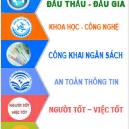
tại Trung tâm Phục vụ hành chính
công tỉnh
Đắk Lắk: Tôn vinh 46 giải pháp tại Hội
thi Sáng tạo Kỹ thuật 2024 - 2025
Đắk Lắk rà soát, điều chỉnh Đề án 190
về phát triển nuôi trồng thủy sản
Phó Chủ tịch UBND tỉnh Đắk Lắk
Trương Công Thái kiểm tra thực địa
Dự án cao tốc Khánh Hòa - Buôn Ma
Thuột
Định vị cà phê Việt Nam như một “di
sản sống” trong dòng chảy toàn cầu
Xây dựng nông thôn mới: Nâng cao đời
sống người dân từ những mô hình thiết
thực
Quyết liệt tháo gỡ vướng mắc, đẩy
nhanh tiến độ các dự án trọng điểm
trong Khu kinh tế Nam Phú Yên
Hòn Yến phát triển du lịch gắn với bảo
tồn biển