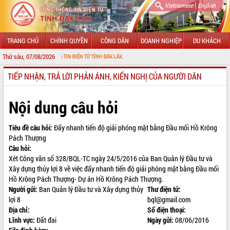
|
Vietnamese
English
TRANG CHỦ
CHÍNH QUYỀN
CÔNG DÂN
DOANH NGHIỆP
DU KHÁCH
Thứ sáu, 07/08/2026
 VỚI CỔNG THÔNG TIN ĐIỆN TỬ TỈNH ĐẮK LẮK
TIẾP NHẬN, TRẢ LỜI PHẢN ÁNH, KIẾN NGHỊ CỦA NGƯỜI DÂN
GIỚI THIỆU
LÃNH ĐẠO UBND TỈNH
Nội dung câu hỏi
TIN TỨC SỰ KIỆN
Tiêu đề câu hỏi:
Đẩy nhanh tiến độ giải phóng mặt bằng Đầu mối Hồ Krông
Pách Thượng
SỞ, BAN, NGÀNH
Câu hỏi:
Xét Công văn số 328/BQL-TC ngày 24/5/2016 của Ban Quản lý Đầu tư và
UBND CÁC XÃ, PHƯỜNG
Xây dựng thủy lợi 8 về việc đẩy nhanh tiến độ giải phóng mặt bằng Đầu mối
Hồ Krông Pách Thượng- Dự án Hồ Krông Pách Thượng.
THÔNG TIN CHỈ ĐẠO ĐIỀU HÀNH
Người gửi:
Ban Quản lý Đầu tư và Xây dựng thủy
Thư điện tử:
lợi 8
bql@gmail.com
HỆ THỐNG VĂN BẢN
Địa chỉ:
Số điện thoại:
Lĩnh vực:
Đất đai
Ngày gửi:
08/06/2016
VĂN BẢN HĐND TỈNH