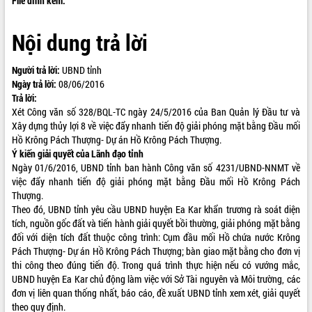
File đính kèm:
ĐIỂM TIN VĂN BẢN
Nội dung trả lời
QUY HOẠCH - KẾ HOẠCH
Người trả lời:
UBND tỉnh
Ngày trả lời:
08/06/2016
Trả lời:
Xét Công văn số 328/BQL-TC ngày 24/5/2016 của Ban Quản lý Đầu tư và
Xây dựng thủy lợi 8 về việc đẩy nhanh tiến độ giải phóng mặt bằng Đầu mối
Hồ Krông Pách Thượng- Dự án Hồ Krông Pách Thượng.
Ý kiến giải quyết của Lãnh đạo tỉnh
Ngày 01/6/2016, UBND tỉnh ban hành Công văn số 4231/UBND-NNMT về
việc đẩy nhanh tiến độ giải phóng mặt bằng Đầu mối Hồ Krông Pách
Thượng.
Theo đó, UBND tỉnh yêu cầu UBND huyện Ea Kar khẩn trương rà soát diện
tích, nguồn gốc đất và tiến hành giải quyết bồi thường, giải phóng mặt bằng
đối với diện tích đất thuộc công trình: Cụm đầu mối Hồ chứa nước Krông
Pách Thượng- Dự án Hồ Krông Pách Thượng; bàn giao mặt bằng cho đơn vị
thi công theo đúng tiến độ. Trong quá trình thực hiện nếu có vướng mắc,
UBND huyện Ea Kar chủ động làm việc với Sở Tài nguyên và Môi trường, các
đơn vị liên quan thống nhất, báo cáo, đề xuất UBND tỉnh xem xét, giải quyết
theo quy định.