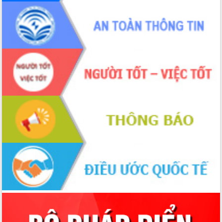
Đắk Lắk”
Tăng cường giám sát, đôn đốc thực
hiện nhiệm vụ quản lý tài sản công
hàng tuần
Tháo gỡ những vướng mắc, đẩy mạnh
công tác cải cách thủ tục hành chính
tại Trung tâm Phục vụ hành chính
công tỉnh
Đắk Lắk: Tôn vinh 46 giải pháp tại Hội
thi Sáng tạo Kỹ thuật 2024 - 2025
Đắk Lắk rà soát, điều chỉnh Đề án 190
về phát triển nuôi trồng thủy sản
Phó Chủ tịch UBND tỉnh Đắk Lắk
Trương Công Thái kiểm tra thực địa
Dự án cao tốc Khánh Hòa - Buôn Ma
Thuột
Định vị cà phê Việt Nam như một “di
sản sống” trong dòng chảy toàn cầu
Xây dựng nông thôn mới: Nâng cao đời
sống người dân từ những mô hình thiết