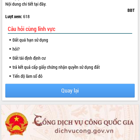
Nội dung chi tiết tại đây.
VIDEO
BBT
Lượt xem:
618
Câu hỏi cùng lĩnh vực
Đất quá hạn sử dụng
hỏi?
Đất tái định định cư
trả kết quả cấp giấy chứng nhận quyền sử dụng đất
Hội nghị UBND tỉnh Đắk Lắk thường kỳ
Tiến độ làm sổ đỏ
tháng 7/2026
Lễ truy tặng danh hiệu “Bà Mẹ Việt
Quay lại
Nam Anh hùng” và trao Huân chương
Lao động
UBND tỉnh Đắk Lắk triển khai nhiệm
vụ 6 tháng cuối năm 2026
ALBUM ẢNH
Kỳ họp thứ Hai, Hội đồng nhân dân
tỉnh khóa XI quyết nghị nhiều nội dung
quan trọng
Bí thư Tỉnh ủy Lương Nguyễn Minh