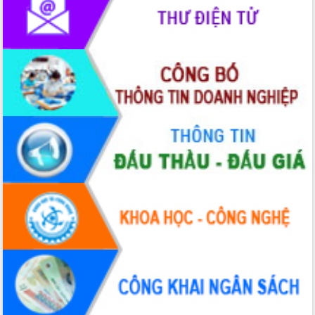
Khơi thông điểm nghẽn, đẩy nhanh
giải ngân vốn khắc phục thiên tai
HĐND tỉnh thông qua điều chỉnh Quy
hoạch tỉnh thời kỳ 2021-2030
Hội thảo góp ý hồ sơ điều chỉnh quy
hoạch tỉnh Đắk Lắk thời kỳ 2021-2030,
tầm nhìn đến năm 2050
Nâng cao hiệu quả hoạt động của các
doanh nghiệp nhà nước
Hội nghị triển khai kết nối mạng
truyền số liệu chuyên dùng phục vụ cơ
quan Đảng, Nhà nước
Lễ phát động chuỗi hoạt động chung
tay làm sạch môi trường
Xã Ea Kar bước chuyển mình trong
công tác cải cách hành chính mô hình
mới
UBND tỉnh họp báo định kỳ tháng 4
năm 2026
Hội thảo khoa học “Giải pháp thúc đẩy
phát triển nền kinh tế xanh tại tỉnh