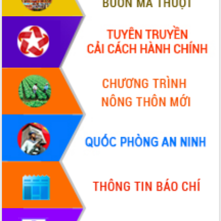
tiến đầu tư tỉnh
Ngành cá ngừ Đắk Lắk chủ động thích
ứng để giữ vững thị trường xuất khẩu
Diễn đàn Kinh tế tư nhân Việt Nam đột
phá cơ chế - Hợp tác công tư
Đề án 06 tạo bước ngoặt đột phá trong
cải cách hành chính tỉnh Đắk Lắk
Kết nối tour, đẩy mạnh chuyển đổi số
để phát triển du lịch Đắk Lắk
Khởi động Dự án Đầu tư xây dựng hạ
tầng kỹ thuật Cụm công nghiệp Tân
Tiến
Gặp mặt các cơ quan báo chí nhân Kỷ
niệm 101 năm Ngày Báo chí Cách
mạng Việt Nam
Đắk Lắk sơ kết 4 năm triển khai thực
hiện Đề án 06 của Chính phủ
Họp báo thông tin về Hội nghị Công bố
Quy hoạch và Xúc tiến đầu tư tỉnh Đắk
Lắk