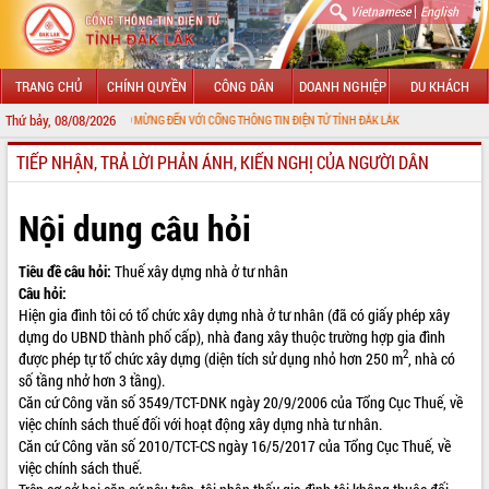
|
Vietnamese
English
TRANG CHỦ
CHÍNH QUYỀN
CÔNG DÂN
DOANH NGHIỆP
DU KHÁCH
Thứ bảy, 08/08/2026
CHÀO MỪNG ĐẾN VỚI CỔNG THÔNG TIN ĐIỆN TỬ TỈNH ĐẮK LẮK
TIẾP NHẬN, TRẢ LỜI PHẢN ÁNH, KIẾN NGHỊ CỦA NGƯỜI DÂN
GIỚI THIỆU
LÃNH ĐẠO UBND TỈNH
Nội dung câu hỏi
TIN TỨC SỰ KIỆN
Tiêu đề câu hỏi:
Thuế xây dựng nhà ở tư nhân
Câu hỏi:
SỞ, BAN, NGÀNH
Hiện gia đình tôi có tổ chức xây dựng nhà ở tư nhân (đã có giấy phép xây
dựng do UBND thành phố cấp), nhà đang xây thuộc trường hợp gia đình
UBND CÁC XÃ, PHƯỜNG
2
được phép tự tổ chức xây dựng (diện tích sử dụng nhỏ hơn 250 m
, nhà có
số tầng nhở hơn 3 tầng).
THÔNG TIN CHỈ ĐẠO ĐIỀU HÀNH
Căn cứ Công văn số 3549/TCT-DNK ngày 20/9/2006 của Tổng Cục Thuế, về
việc chính sách thuế đối với hoạt động xây dựng nhà tư nhân.
HỆ THỐNG VĂN BẢN
Căn cứ Công văn số 2010/TCT-CS ngày 16/5/2017 của Tổng Cục Thuế, về
việc chính sách thuế.
VĂN BẢN HĐND TỈNH