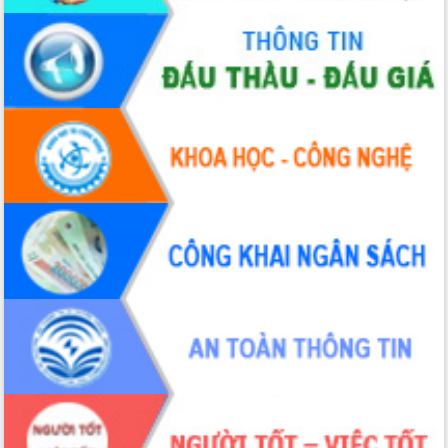
Xây dựng nền hành chính số đồng
hành cùng nông dân dân, doanh nghiệp
Giai đoạn 2026-2030, Đắk Lắk phấn
đấu có 77% xã đạt chuẩn nông thôn
mới
Chuyển đổi số 'mở đường' cho nông
nghiệp Đắk Lắk tăng trưởng bứt phá
Triển khai đồng bộ đo đạc, lập hồ sơ
địa chính, hoàn thiện cơ sở dữ liệu đất
đai
Ứng dụng sinh trắc học - Bước tiến
trong hành trình chuyển đổi số tại Đắk
Lắk
Đắk Lắk nâng cao hiệu quả công tác
Đảng từ Sổ tay đảng viên điện tử
Đắk Lắk đẩy mạnh nuôi biển công
nghệ, hướng tới phát triển thủy sản
bền vững
Tập huấn nâng cao năng lực triển khai
chuyển đổi số cho cán bộ, công chức