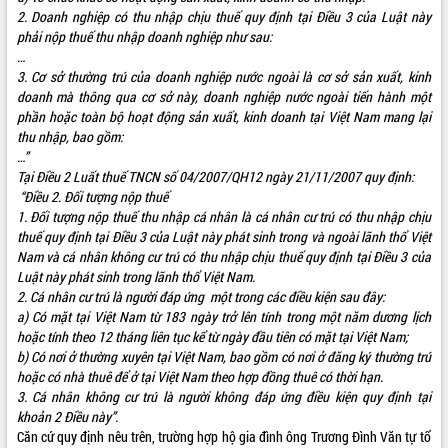
món ăn từ sầu riêng
2. Doanh nghiệp có thu nhập chịu thuế quy định tại Điều 3 của Luật này
Đắk Lắk công bố Quy hoạch và xúc
phải nộp thuế thu nhập doanh nghiệp như sau:
tiến đầu tư tỉnh
…
Ngành cá ngừ Đắk Lắk chủ động thích
3. Cơ sở thường trú của doanh nghiệp nước ngoài là cơ sở sản xuất, kinh
ứng để giữ vững thị trường xuất khẩu
doanh mà thông qua cơ sở này, doanh nghiệp nước ngoài tiến hành một
phần hoặc toàn bộ hoạt động sản xuất, kinh doanh tại Việt Nam mang lại
Diễn đàn Kinh tế tư nhân Việt Nam đột
thu nhập, bao gồm:
phá cơ chế - Hợp tác công tư
…”
Đề án 06 tạo bước ngoặt đột phá trong
Tại Điều 2 Luất thuế TNCN số 04/2007/QH12 ngày 21/11/2007 quy định:
cải cách hành chính tỉnh Đắk Lắk
“Điều 2. Đối tượng nộp thuế
Kết nối tour, đẩy mạnh chuyển đổi số
1. Đối tượng nộp thuế thu nhập cá nhân là cá nhân cư trú có thu nhập chịu
để phát triển du lịch Đắk Lắk
thuế quy định tại Điều 3 của Luật này phát sinh trong và ngoài lãnh thổ Việt
Khởi động Dự án Đầu tư xây dựng hạ
Nam và cá nhân không cư trú có thu nhập chịu thuế quy định tại Điều 3 của
tầng kỹ thuật Cụm công nghiệp Tân
Luật này phát sinh trong lãnh thổ Việt Nam.
Tiến
2. Cá nhân cư trú là người đáp ứng một trong các điều kiện sau đây:
a) Có mặt tại Việt Nam từ 183 ngày trở lên tính trong một năm dương lịch
Gặp mặt các cơ quan báo chí nhân Kỷ
hoặc tính theo 12 tháng liên tục kể từ ngày đầu tiên có mặt tại Việt Nam;
niệm 101 năm Ngày Báo chí Cách
b) Có nơi ở thường xuyên tại Việt Nam, bao gồm có nơi ở đăng ký thường trú
mạng Việt Nam
hoặc có nhà thuê để ở tại Việt Nam theo hợp đồng thuê có thời hạn.
Đắk Lắk sơ kết 4 năm triển khai thực
3. Cá nhân không cư trú là người không đáp ứng điều kiện quy định tại
hiện Đề án 06 của Chính phủ
khoản 2 Điều này”.
Họp báo thông tin về Hội nghị Công bố
Căn cứ quy định nêu trên, trường hợp hộ gia đình ông Trương Đình Văn tự tổ