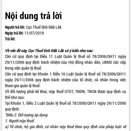
VIDEO
Nội dung trả lời
Người trả lời:
Cục Thuế tỉnh Đắk Lắk
Ngày trả lời:
11/07/2019
Trả lời:
Về vấn đề này, Cục Thuế tỉnh Đắk Lắk có ý kiến như sau:
Căn cứ quy định tại Điều 11 Luật Quản lý thuế số 78/2006/QH11 ngày
29/11/2006 quy định trách nhiệm của Hội đồng nhân dân, UBND các cấp
Khám bệnh, cấp phát thuốc miễn phí
trong việc quản lý thuế.
và tặng quà người dân xã Cư Pui
Căn cứ quy định tại Khoản 1 Điều 16 Luật Quản lý thuế số 78/2006/QH11
Hội nghị UBND tỉnh Đắk Lắk thường kỳ
ngày 29/11/2006 quy định trách nhiệm của tổ chức, cá nhân trong việc
tháng 7/2026
tham gia quản lý thuế.
Về đối tượng phải kê khai, nộp thuế GTGT, TNDN, TNCN được quy định cụ
Lễ truy tặng danh hiệu “Bà Mẹ Việt
thể như sau:
Nam Anh hùng” và trao Huân chương
Tại Khoản 1, Điều 2 Luật Quản lý thuế số 78/2006/QH11 ngày 29/11/2006
Lao động
quy định:
ALBUM ẢNH
UBND tỉnh Đắk Lắk triển khai nhiệm
“Điều 2. Đối tượng áp dụng
vụ 6 tháng cuối năm 2026
1. Người nộp thuế:
Kỳ họp thứ Hai, Hội đồng nhân dân
a) Tổ chức, hộ gia đình, cá nhân nộp thuế theo quy định của pháp luật về
tỉnh khóa XI quyết nghị nhiều nội dung