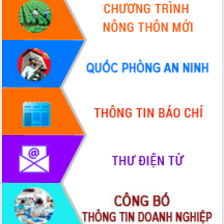
Thứ trưởng Bộ Y tế làm việc với tỉnh
Đắk Lắk về phát triển nhân lực y tế
cho trạm y tế cấp xã
Du lịch Đắk Lắk nâng tầm trải nghiệm
du khách thông qua Hệ thống cơ sở dữ
liệu và Bản đồ số
Tập huấn ứng dụng trí tuệ nhân tạo (AI)
trong thương mại điện tử năm 2026
Đoàn đại biểu Quốc hội tỉnh Đắk Lắk
trao đổi thông tin trước Kỳ họp thứ
nhất, Quốc hội khóa XVI
Quyết liệt cải cách hành chính, khơi
thông nguồn lực phát triển
Nâng cao hiệu lực, hiệu quả HĐND
tỉnh thông qua hiện đại hóa hành chính
Xã Ea Phê gắn cải cách hành chính với
chuyển đổi số
Phó Chủ tịch Thường trực UBND tỉnh
Hồ Thị Nguyên Thảo làm việc tại Trung
tâm Phục vụ hành chính công xã Ea
Phê