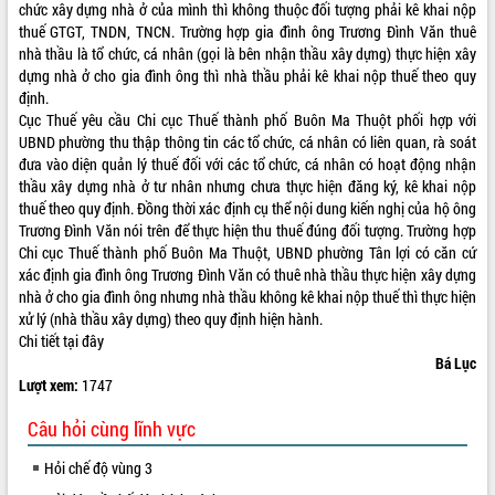
Quy hoạch và Xúc tiến đầu tư tỉnh Đắk
chức xây dựng nhà ở của mình thì không thuộc đối tượng phải kê khai nộp
Lắk
thuế GTGT, TNDN, TNCN. Trường hợp gia đình ông Trương Đình Văn thuê
Khơi thông điểm nghẽn, đẩy nhanh
nhà thầu là tổ chức, cá nhân (gọi là bên nhận thầu xây dựng) thực hiện xây
giải ngân vốn khắc phục thiên tai
dựng nhà ở cho gia đình ông thì nhà thầu phải kê khai nộp thuế theo quy
định.
HĐND tỉnh thông qua điều chỉnh Quy
Cục Thuế yêu cầu Chi cục Thuế thành phố Buôn Ma Thuột phối hợp với
hoạch tỉnh thời kỳ 2021-2030
UBND phường thu thập thông tin các tổ chức, cá nhân có liên quan, rà soát
Hội thảo góp ý hồ sơ điều chỉnh quy
đưa vào diện quản lý thuế đối với các tổ chức, cá nhân có hoạt động nhận
hoạch tỉnh Đắk Lắk thời kỳ 2021-2030,
thầu xây dựng nhà ở tư nhân nhưng chưa thực hiện đăng ký, kê khai nộp
tầm nhìn đến năm 2050
thuế theo quy định. Đồng thời xác định cụ thể nội dung kiến nghị của hộ ông
Nâng cao hiệu quả hoạt động của các
Trương Đình Văn nói trên để thực hiện thu thuế đúng đối tượng. Trường hợp
doanh nghiệp nhà nước
Chi cục Thuế thành phố Buôn Ma Thuột, UBND phường Tân lợi có căn cứ
Hội nghị triển khai kết nối mạng
xác định gia đình ông Trương Đình Văn có thuê nhà thầu thực hiện xây dựng
truyền số liệu chuyên dùng phục vụ cơ
nhà ở cho gia đình ông nhưng nhà thầu không kê khai nộp thuế thì thực hiện
quan Đảng, Nhà nước
xử lý (nhà thầu xây dựng) theo quy định hiện hành.
Chi tiết
tại đây
Lễ phát động chuỗi hoạt động chung
Bá Lục
tay làm sạch môi trường
Lượt xem:
1747
Xã Ea Kar bước chuyển mình trong
công tác cải cách hành chính mô hình
Câu hỏi cùng lĩnh vực
mới
UBND tỉnh họp báo định kỳ tháng 4
Hỏi chế độ vùng 3
năm 2026