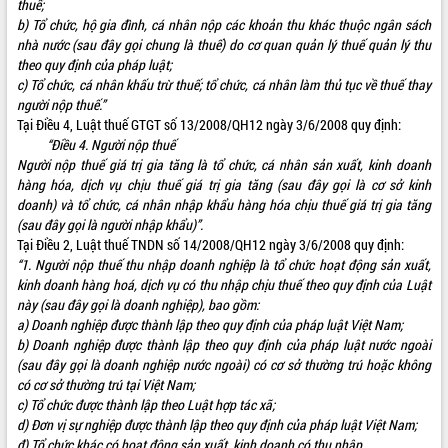
thuế;
quan trọng
b) Tổ chức, hộ gia đình, cá nhân nộp các khoản thu khác thuộc ngân sách
Bí thư Tỉnh ủy Lương Nguyễn Minh
nhà nước (sau đây gọi chung là thuế) do cơ quan quản lý thuế quản lý thu
Triết thăm, tặng quà người có công với
theo quy định của pháp luật;
cách mạng
c) Tổ chức, cá nhân khấu trừ thuế; tổ chức, cá nhân làm thủ tục về thuế thay
người nộp thuế.”
Rà soát, hoàn thiện hệ thống thiết chế
Tại Điều 4, Luật thuế GTGT số 13/2008/QH12 ngày 3/6/2008 quy định:
văn hóa, thể thao đáp ứng yêu cầu
LIÊN KẾT WEB
“Điều 4. Người nộp thuế
phát triển mới
Người nộp thuế giá trị gia tăng là tổ chức, cá nhân sản xuất, kinh doanh
Thường trực HĐND tỉnh Đắk Lắk gặp
hàng hóa, dịch vụ chịu thuế giá trị gia tăng (sau đây gọi là cơ sở kinh
mặt Đoàn chuyên gia y tế TP. Hồ Chí
doanh) và tổ chức, cá nhân nhập khẩu hàng hóa chịu thuế giá trị gia tăng
Minh
(sau đây gọi là người nhập khẩu)”.
Lễ truy điệu và an táng hài cốt liệt sĩ
Tại Điều 2, Luật thuế TNDN số 14/2008/QH12 ngày 3/6/2008 quy định:
tại Nghĩa trang Liệt sĩ xã Sơn Hòa
“1. Người nộp thuế thu nhập doanh nghiệp là tổ chức hoạt động sản xuất,
Bàn giải pháp tháo gỡ khó khăn trong
kinh doanh hàng hoá, dịch vụ có thu nhập chịu thuế theo quy định của Luật
xuất khẩu sầu riêng và triển khai quy
này (sau đây gọi là doanh nghiệp), bao gồm:
định EUDR
a) Doanh nghiệp được thành lập theo quy định của pháp luật Việt Nam;
b) Doanh nghiệp được thành lập theo quy định của pháp luật nước ngoài
Thứ trưởng Bộ Nông nghiệp và Môi
(sau đây gọi là doanh nghiệp nước ngoài) có cơ sở thường trú hoặc không
trường Nguyễn Hoàng Hiệp khảo sát
có cơ sở thường trú tại Việt Nam;
vùng trồng và doanh nghiệp đóng gói
c) Tổ chức được thành lập theo Luật hợp tác xã;
sầu riêng tại Đắk Lắk
d) Đơn vị sự nghiệp được thành lập theo quy định của pháp luật Việt Nam;
Trình diễn nghệ thuật chế biến các
đ) Tổ chức khác có hoạt động sản xuất, kinh doanh có thu nhập.