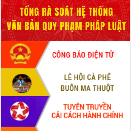
Xây dựng nông thôn mới: Nâng cao đời
sống người dân từ những mô hình thiết
thực
Quyết liệt tháo gỡ vướng mắc, đẩy
nhanh tiến độ các dự án trọng điểm
trong Khu kinh tế Nam Phú Yên
Hòn Yến phát triển du lịch gắn với bảo
tồn biển
Lấy ý kiến điều chỉnh Quy hoạch tỉnh
Đắk Lắk thời kỳ 2021-2030, tầm nhìn
đến năm 2050
Phát động chiến dịch 30 ngày đêm
giải phóng mặt bằng Tuyến đường bộ
ven biển
Đắk Lắk nỗ lực thúc đẩy tăng trưởng
kinh tế từ 10% trở lên trong Quý
II/2026
Đắk Lắk ký kết thỏa thuận hợp tác về
chuyển đổi số giai đoạn 2026 – 2030
với Tập đoàn Bưu chính Viễn thông
Việt Nam