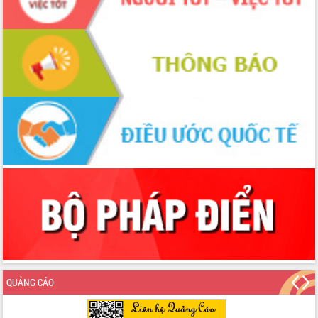
cấp xã
Đắk Lắk phát động hưởng ứng Ngày
Quyền của người tiêu dùng Việt Nam
2026
Đẩy mạnh cải cách hành chính, quyết
tâm đạt được mục tiêu tăng trưởng
hai con số trong năm 2026
Tổ chức trang trọng Lễ hội Đền thờ
Lương Văn Chánh năm 2026
Phó Bí thư Tỉnh ủy Đắk Lắk Đỗ Hữu
Huy giữ chức Bí thư Đảng ủy Ủy Ban
Nhân dân tỉnh
Bệnh án điện tử thúc đẩy chuyển đổi
số y tế tại Đắk Lắk
Chuyển đổi số thư viện: Mở rộng
không gian tri thức trong thời đại số
Đánh giá, rút kinh nghiệm công tác tổ
chức diễn tập trước ngày bầu cử
QUẢNG CÁO
Chương trình “Gặp gỡ hữu nghị –
Friendship Meeting New Year 2026”