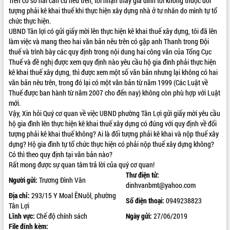
Trên cơ sở hai căn cứ nêu trên, tôi nhận thấy gia đình tôi không thuộc đối
tượng phải kê khai thuế khi thực hiện xây dựng nhà ở tư nhân do mình tự tổ
ĐIỂM TIN VĂN BẢN
chức thực hiện.
UBND Tân lợi có gửi giấy mời lên thực hiện kê khai thuế xây dựng, tôi đã lên
QUY HOẠCH - KẾ HOẠCH
làm việc và mang theo hai văn bản nêu trên có gặp anh Thanh trong Đội
thuế và trình bày các quy định trong nội dung hai công văn của Tổng Cục
Thuế và đề nghị được xem quy định nào yêu cầu hộ gia đình phải thực hiện
kê khai thuế xây dựng, thì được xem một số văn bản nhưng lại không có hai
văn bản nêu trên, trong đó lại có một văn bản từ năm 1999 (Các Luật về
Thuế được ban hành từ năm 2007 cho đến nay) không còn phù hợp với Luật
mới.
Vậy, Xin hỏi Quý cơ quan về việc UBND phường Tân Lợi gửi giấy mời yêu cầu
hộ gia đình lên thực hiện kê khai thuế xây dựng có đúng với quy định về đối
tượng phải kê khai thuế không? Ai là đối tượng phải kê khai và nộp thuế xây
dựng? Hộ gia đình tự tổ chức thực hiện có phải nộp thuế xây dựng không?
Có thì theo quy định tại văn bản nào?
Rất mong được sự quan tâm trả lời của quý cơ quan!
Thư điện tử:
Người gửi:
Trương Đình Vân
dinhvanbmt@yahoo.com
Địa chỉ:
293/15 Y Moal ÊNuôl, phường
Số điện thoại:
0949238823
Tân Lợi
Lĩnh vực:
Chế độ chính sách
Ngày gửi:
27/06/2019
File đính kèm: