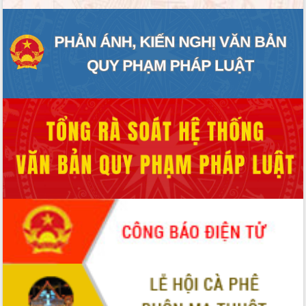
phát triển mới
Thường trực HĐND tỉnh Đắk Lắk gặp
mặt Đoàn chuyên gia y tế TP. Hồ Chí
Minh
Lễ truy điệu và an táng hài cốt liệt sĩ
tại Nghĩa trang Liệt sĩ xã Sơn Hòa
Bàn giải pháp tháo gỡ khó khăn trong
xuất khẩu sầu riêng và triển khai quy
định EUDR
Thứ trưởng Bộ Nông nghiệp và Môi
trường Nguyễn Hoàng Hiệp khảo sát
vùng trồng và doanh nghiệp đóng gói
sầu riêng tại Đắk Lắk
Trình diễn nghệ thuật chế biến các
món ăn từ sầu riêng
Đắk Lắk công bố Quy hoạch và xúc
tiến đầu tư tỉnh
Ngành cá ngừ Đắk Lắk chủ động thích
ứng để giữ vững thị trường xuất khẩu
Diễn đàn Kinh tế tư nhân Việt Nam đột