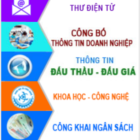
Hội thảo góp ý hồ sơ điều chỉnh quy
hoạch tỉnh Đắk Lắk thời kỳ 2021-2030,
tầm nhìn đến năm 2050
Nâng cao hiệu quả hoạt động của các
doanh nghiệp nhà nước
Hội nghị triển khai kết nối mạng
truyền số liệu chuyên dùng phục vụ cơ
quan Đảng, Nhà nước
Lễ phát động chuỗi hoạt động chung
tay làm sạch môi trường
Xã Ea Kar bước chuyển mình trong
công tác cải cách hành chính mô hình
mới
UBND tỉnh họp báo định kỳ tháng 4
năm 2026
Hội thảo khoa học “Giải pháp thúc đẩy
phát triển nền kinh tế xanh tại tỉnh
Đắk Lắk”
Tăng cường giám sát, đôn đốc thực
hiện nhiệm vụ quản lý tài sản công
hàng tuần