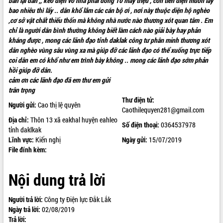
bán lại dân ,, kéo điện vô nhà phải đóng 10 mấy triệu , còn tiền điện muốn lấy
bao nhiêu thì lấy .. dân khổ lắm các cán bộ ơi , nơi này thuộc diện hộ nghèo
ĐIỂM TIN VĂN BẢN
,cơ sở vật chất thiếu thốn mà không nhà nước nào thương xót quan tâm . Em
chỉ là người dân bình thường không biết làm cách nào giải bày hay phản
QUY HOẠCH - KẾ HOẠCH
kháng được , mong các lãnh đạo tỉnh daklak công tư phân minh thương xót
dân nghèo vùng sâu vùng xa mà giúp đỡ các lãnh đạo có thể xuống trực tiếp
coi dân em có khổ như em trình bày không .. mong các lãnh đạo sớm phản
hồi giúp đỡ dân.
cảm ơn các lãnh đạo đã em thư em gửi
trân trọng
Thư điện tử:
Người gửi:
Cao thị lệ quyên
Caothilequyen281@gmail.com
Địa chỉ:
Thôn 13 xã eakhal huyện eahleo
Số điện thoại:
0364537978
tỉnh daklkak
Lĩnh vực:
Kiến nghị
Ngày gửi:
15/07/2019
File đính kèm:
Nội dung trả lời
Người trả lời:
Công ty Điện lực Đắk Lắk
Ngày trả lời:
02/08/2019
Trả lời: