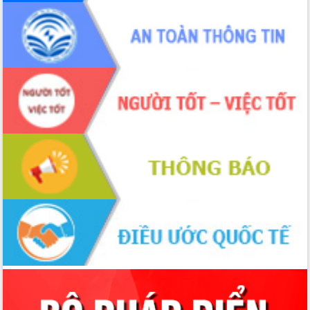
Tháo gỡ những vướng mắc, đẩy mạnh
công tác cải cách thủ tục hành chính
tại Trung tâm Phục vụ hành chính
công tỉnh
Đắk Lắk: Tôn vinh 46 giải pháp tại Hội
thi Sáng tạo Kỹ thuật 2024 - 2025
Đắk Lắk rà soát, điều chỉnh Đề án 190
về phát triển nuôi trồng thủy sản
Phó Chủ tịch UBND tỉnh Đắk Lắk
Trương Công Thái kiểm tra thực địa
Dự án cao tốc Khánh Hòa - Buôn Ma
Thuột
Định vị cà phê Việt Nam như một “di
sản sống” trong dòng chảy toàn cầu
Xây dựng nông thôn mới: Nâng cao đời
sống người dân từ những mô hình thiết
thực
Quyết liệt tháo gỡ vướng mắc, đẩy
nhanh tiến độ các dự án trọng điểm
trong Khu kinh tế Nam Phú Yên