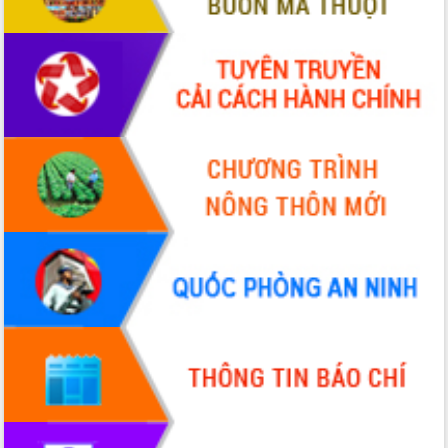
phá cơ chế - Hợp tác công tư
Đề án 06 tạo bước ngoặt đột phá trong
cải cách hành chính tỉnh Đắk Lắk
Kết nối tour, đẩy mạnh chuyển đổi số
để phát triển du lịch Đắk Lắk
Khởi động Dự án Đầu tư xây dựng hạ
tầng kỹ thuật Cụm công nghiệp Tân
Tiến
Gặp mặt các cơ quan báo chí nhân Kỷ
niệm 101 năm Ngày Báo chí Cách
mạng Việt Nam
Đắk Lắk sơ kết 4 năm triển khai thực
hiện Đề án 06 của Chính phủ
Họp báo thông tin về Hội nghị Công bố
Quy hoạch và Xúc tiến đầu tư tỉnh Đắk
Lắk
Khơi thông điểm nghẽn, đẩy nhanh
giải ngân vốn khắc phục thiên tai
HĐND tỉnh thông qua điều chỉnh Quy
hoạch tỉnh thời kỳ 2021-2030