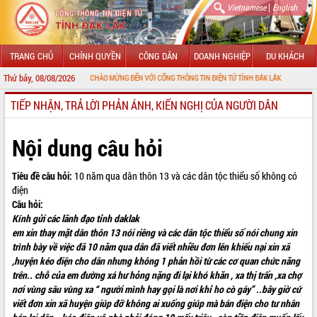
|
Vietnamese
English
TRANG CHỦ
CHÍNH QUYỀN
CÔNG DÂN
DOANH NGHIỆP
DU KHÁCH
Thứ bảy, 08/08/2026
CHÀO MỪNG ĐẾN VỚI CỔNG THÔNG TIN ĐIỆN TỬ TỈNH ĐẮK LẮK
TIẾP NHẬN, TRẢ LỜI PHẢN ÁNH, KIẾN NGHỊ CỦA NGƯỜI DÂN
GIỚI THIỆU
LÃNH ĐẠO UBND TỈNH
Nội dung câu hỏi
TIN TỨC SỰ KIỆN
Tiêu đề câu hỏi:
10 năm qua dân thôn 13 và các dân tộc thiểu số không có
điện
SỞ, BAN, NGÀNH
Câu hỏi:
Kính gửi các lãnh đạo tỉnh daklak
UBND CÁC XÃ, PHƯỜNG
em xin thay mặt dân thôn 13 nói riêng và các dân tộc thiểu số nói chung xin
trình bày về việc đã 10 năm qua dân đã viết nhiều đơn lên khiếu nại xin xã
THÔNG TIN CHỈ ĐẠO ĐIỀU HÀNH
,huyện kéo điện cho dân nhưng không 1 phản hồi từ các cơ quan chức năng
trên.. chỗ của em đường xá hư hỏng nặng đi lại khó khăn , xa thị trấn ,xa chợ
HỆ THỐNG VĂN BẢN
nơi vùng sâu vùng xa “ người mình hay gọi là nơi khỉ ho cò gáy” ..bây giờ cứ
viết đơn xin xã huyện giúp đỡ không ai xuống giúp mà bán điện cho tư nhân
VĂN BẢN HĐND TỈNH