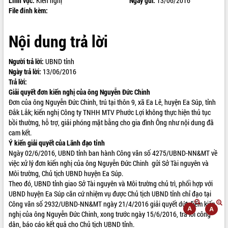
Lĩnh vực:
Kiến nghị
Ngày gửi:
13/06/2016
File đính kèm:
ĐIỂM TIN VĂN BẢN
QUY HOẠCH - KẾ HOẠCH
Nội dung trả lời
Người trả lời:
UBND tỉnh
Ngày trả lời:
13/06/2016
Trả lời:
Giải quyết đơn kiến nghị của
ông Nguyễn Đức Chinh
Đơn của ông Nguyễn Đức Chinh, trú tại thôn 9, xã Ea Lê, huyện Ea Súp, tỉnh
Đắk Lắk; kiến nghị Công ty TNHH MTV Phước Lợi không thực hiện thủ tục
bồi thường, hỗ trợ, giải phóng mặt bằng cho gia đình Ông như nội dung đã
cam kết.
Ý kiến giải quyết của Lãnh đạo tỉnh
Ngày 02/6/2016, UBND tỉnh ban hành Công văn số 4275/UBND-NN&MT về
việc xử lý đơn kiến nghị của ông Nguyễn Đức Chinh gửi Sở Tài nguyên và
Môi trường, Chủ tịch UBND huyện Ea Súp.
Theo đó, UBND tỉnh giao Sở Tài nguyên và Môi trường chủ trì, phối hợp với
UBND huyện Ea Súp căn cứ nhiệm vụ được Chủ tịch UBND tỉnh chỉ đạo tại
Công văn số 2932/UBND-NN&MT ngày 21/4/2016 giải quyết dứt điểm kiến
nghị của ông Nguyễn Đức Chinh, xong trước ngày 15/6/2016, trả lời công
dân, báo cáo kết quả cho Chủ tịch UBND tỉnh.