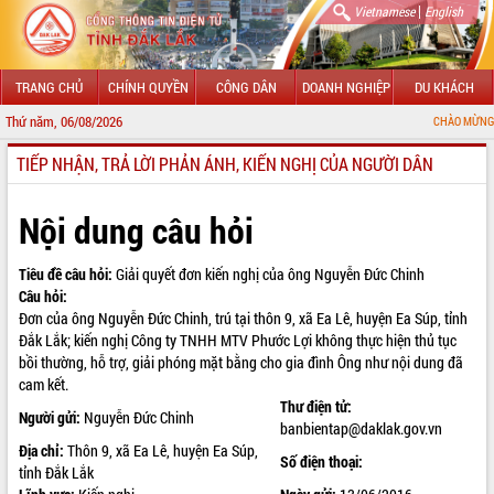
|
Vietnamese
English
TRANG CHỦ
CHÍNH QUYỀN
CÔNG DÂN
DOANH NGHIỆP
DU KHÁCH
Thứ năm, 06/08/2026
CHÀO MỪNG ĐẾN
TIẾP NHẬN, TRẢ LỜI PHẢN ÁNH, KIẾN NGHỊ CỦA NGƯỜI DÂN
GIỚI THIỆU
LÃNH ĐẠO UBND TỈNH
Nội dung câu hỏi
TIN TỨC SỰ KIỆN
Tiêu đề câu hỏi:
Giải quyết đơn kiến nghị của ông Nguyễn Đức Chinh
Câu hỏi:
SỞ, BAN, NGÀNH
Đơn của ông Nguyễn Đức Chinh, trú tại thôn 9, xã Ea Lê, huyện Ea Súp, tỉnh
Đắk Lắk; kiến nghị Công ty TNHH MTV Phước Lợi không thực hiện thủ tục
UBND CÁC XÃ, PHƯỜNG
bồi thường, hỗ trợ, giải phóng mặt bằng cho gia đình Ông như nội dung đã
cam kết.
THÔNG TIN CHỈ ĐẠO ĐIỀU HÀNH
Thư điện tử:
Người gửi:
Nguyễn Đức Chinh
banbientap@daklak.gov.vn
HỆ THỐNG VĂN BẢN
Địa chỉ:
Thôn 9, xã Ea Lê, huyện Ea Súp,
Số điện thoại:
tỉnh Đắk Lắk
VĂN BẢN HĐND TỈNH