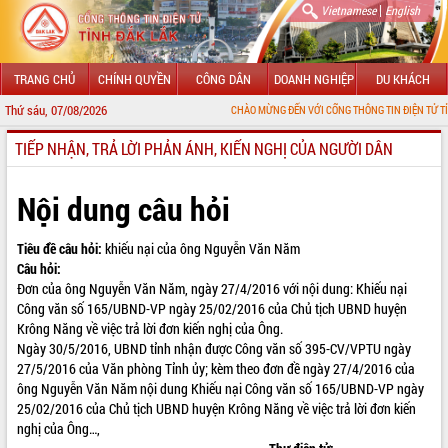
|
Vietnamese
English
TRANG CHỦ
CHÍNH QUYỀN
CÔNG DÂN
DOANH NGHIỆP
DU KHÁCH
Thứ sáu, 07/08/2026
CHÀO MỪNG ĐẾN VỚI CỔNG THÔNG TIN ĐIỆN TỬ TỈNH ĐẮK 
TIẾP NHẬN, TRẢ LỜI PHẢN ÁNH, KIẾN NGHỊ CỦA NGƯỜI DÂN
GIỚI THIỆU
LÃNH ĐẠO UBND TỈNH
Nội dung câu hỏi
TIN TỨC SỰ KIỆN
Tiêu đề câu hỏi:
khiếu nại của ông Nguyễn Văn Năm
Câu hỏi:
SỞ, BAN, NGÀNH
Đơn của ông Nguyễn Văn Năm, ngày 27/4/2016 với nội dung: Khiếu nại
Công văn số 165/UBND-VP ngày 25/02/2016 của Chủ tịch UBND huyện
UBND CÁC XÃ, PHƯỜNG
Krông Năng về việc trả lời đơn kiến nghị của Ông.
Ngày 30/5/2016, UBND tỉnh nhận được Công văn số 395-CV/VPTU ngày
THÔNG TIN CHỈ ĐẠO ĐIỀU HÀNH
27/5/2016 của Văn phòng Tỉnh ủy; kèm theo đơn đề ngày 27/4/2016 của
ông Nguyễn Văn Năm nội dung Khiếu nại Công văn số 165/UBND-VP ngày
HỆ THỐNG VĂN BẢN
25/02/2016 của Chủ tịch UBND huyện Krông Năng về việc trả lời đơn kiến
nghị của Ông…,
VĂN BẢN HĐND TỈNH