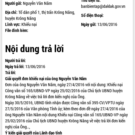
Thư điện tử:
Người gửi:
Nguyễn Văn Năm
banbientap@daklak.gov.vn
ĐIỂM TIN VĂN BẢN
Địa chỉ:
Tổ dân phố 1, thị trấn Krông Năng,
Số điện thoại:
huyện Krông Năng
QUY HOẠCH - KẾ HOẠCH
Lĩnh vực:
Khiếu nại
Ngày gửi:
13/06/2016
File đính kèm:
Nội dung trả lời
Người trả lời:
Ngày trả lời:
13/06/2016
Trả lời:
Giải quyết đơn khiếu nại của
ông Nguyễn Văn Năm
Đơn của ông Nguyễn Văn Năm, ngày 27/4/2016 với nội dung: Khiếu nại
Công văn số 165/UBND-VP ngày 25/02/2016 của Chủ tịch UBND huyện
Krông Năng về việc trả lời đơn kiến nghị của Ông.
Ngày 30/5/2016, UBND tỉnh nhận được Công văn số 395-CV/VPTU ngày
27/5/2016 của Văn phòng Tỉnh ủy; kèm theo đơn đề ngày 27/4/2016 của
ông Nguyễn Văn Năm nội dung Khiếu nại Công văn số 165/UBND-VP ngày
25/02/2016 của Chủ tịch UBND huyện Krông Năng về việc trả lời đơn kiến
nghị của Ông…,
Ý kiến giải quyết của Lãnh đạo tỉnh