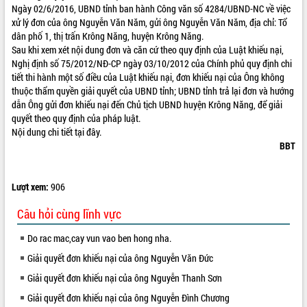
Ngày 02/6/2016, UBND tỉnh ban hành Công văn số 4284/UBND-NC về việc
VIDEO
xử lý đơn của ông Nguyễn Văn Năm, gửi ông Nguyễn Văn Năm, địa chỉ: Tổ
dân phố 1, thị trấn Krông Năng, huyện Krông Năng.
Không có file video nào để phát.
Sau khi xem xét nội dung đơn và căn cứ theo quy định của Luật khiếu nại,
Nghị định số 75/2012/NĐ-CP ngày 03/10/2012 của Chính phủ quy định chi
ALBUM ẢNH
tiết thi hành một số điều của Luật khiếu nại, đơn khiếu nại của Ông không
thuộc thẩm quyền giải quyết của UBND tỉnh; UBND tỉnh trả lại đơn và hướng
dẫn Ông gửi đơn khiếu nại đến Chủ tịch UBND huyện Krông Năng, để giải
quyết theo quy định của pháp luật.
Nội dung chi tiết tại đây.
BBT
Lượt xem:
906
LIÊN KẾT WEB
Câu hỏi cùng lĩnh vực
Do rac mac,cay vun vao ben hong nha.
Giải quyết đơn khiếu nại của ông Nguyễn Văn Đức
Giải quyết đơn khiếu nại của ông Nguyễn Thanh Sơn
Giải quyết đơn khiếu nại của ông Nguyễn Đình Chương