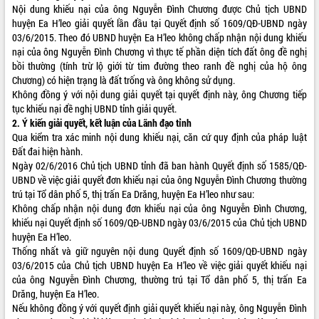
Nội dung khiếu nại của ông Nguyễn Đình Chương được Chủ tịch UBND
VIDEO
huyện Ea H’leo giải quyết lần đầu tại Quyết định số 1609/QĐ-UBND ngày
03/6/2015. Theo đó UBND huyện Ea H’leo không chấp nhận nội dung khiếu
nại của ông Nguyễn Đình Chương vì thực tế phần diện tích đất ông đề nghị
bồi thường (tính trừ lộ giới từ tim đường theo ranh đề nghị của hộ ông
Chương) có hiện trạng là đất trống và ông không sử dụng.
Không đồng ý với nội dung giải quyết tại quyết định này, ông Chương tiếp
tục khiếu nại đề nghị UBND tỉnh giải quyết.
2. Ý kiến giải quyết, kết luận của Lãnh đạo tỉnh
Qua kiểm tra xác minh nội dung khiếu nại, căn cứ quy định của pháp luật
Đất đai hiện hành.
Khám bệnh, cấp phát thuốc miễn phí
Ngày 02/6/2016 Chủ tịch UBND tỉnh đã ban hành Quyết định số 1585/QĐ-
và tặng quà người dân xã Cư Pui
UBND về việc giải quyết đơn khiếu nại của ông Nguyễn Đình Chương thường
Hội nghị UBND tỉnh Đắk Lắk thường kỳ
trú tại Tổ dân phố 5, thị trấn Ea Drăng, huyện Ea H’leo như sau:
tháng 7/2026
Không chấp nhận nội dung đơn khiếu nại của ông Nguyễn Đình Chương,
khiếu nại Quyết định số 1609/QĐ-UBND ngày 03/6/2015 của Chủ tịch UBND
Lễ truy tặng danh hiệu “Bà Mẹ Việt
huyện Ea H’leo.
Nam Anh hùng” và trao Huân chương
Thống nhất và giữ nguyên nội dung Quyết định số 1609/QĐ-UBND ngày
Lao động
03/6/2015 của Chủ tịch UBND huyện Ea H’leo về việc giải quyết khiếu nại
ALBUM ẢNH
UBND tỉnh Đắk Lắk triển khai nhiệm
của ông Nguyễn Đình Chương, thường trú tại Tổ dân phố 5, thị trấn Ea
vụ 6 tháng cuối năm 2026
Drăng, huyện Ea H’leo.
Kỳ họp thứ Hai, Hội đồng nhân dân
Nếu không đồng ý với quyết định giải quyết khiếu nại này, ông Nguyễn Đình
tỉnh khóa XI quyết nghị nhiều nội dung