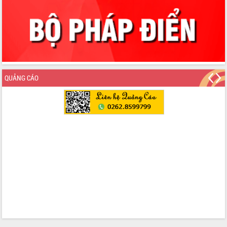
Thứ trưởng Bộ Y tế làm việc với tỉnh
Đắk Lắk về phát triển nhân lực y tế
cho trạm y tế cấp xã
Du lịch Đắk Lắk nâng tầm trải nghiệm
du khách thông qua Hệ thống cơ sở dữ
liệu và Bản đồ số
Tập huấn ứng dụng trí tuệ nhân tạo (AI)
QUẢNG CÁO
trong thương mại điện tử năm 2026
Đoàn đại biểu Quốc hội tỉnh Đắk Lắk
trao đổi thông tin trước Kỳ họp thứ
nhất, Quốc hội khóa XVI
Quyết liệt cải cách hành chính, khơi
thông nguồn lực phát triển
Nâng cao hiệu lực, hiệu quả HĐND
tỉnh thông qua hiện đại hóa hành chính
Xã Ea Phê gắn cải cách hành chính với
chuyển đổi số
Phó Chủ tịch Thường trực UBND tỉnh
Hồ Thị Nguyên Thảo làm việc tại Trung
tâm Phục vụ hành chính công xã Ea
Phê