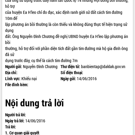
của ông sử dụng trước đây nằm sát Quốc lộ 14 nhưng Hội đồng bồi thường,
hỗ trợ
ĐIỂM TIN VĂN BẢN
của huyện Ea H’leo chỉ đo đạc, xác định ranh giới sử đất cách tim đường
10m để
QUY HOẠCH - KẾ HOẠCH
lập phương án bồi thường là còn thiếu và không đúng thực tế hiện trạng sử
dụng
đất. Ông Nguyễn Đình Chương đề nghị UBND huyện Ea H’leo lập phương án
bồi
thường, hỗ trợ đối với phần diện tích đất gần tim đường mà hộ gia đình ông
đã sử
dụng trước đây, cụ thể là cách tim đường 7m
Người gửi:
Nguyễn Đình Chương
Thư điện tử:
banbientap@daklak.gov.vn
Địa chỉ:
Số điện thoại:
Lĩnh vực:
Khiếu nại
Ngày gửi:
14/06/2016
File đính kèm:
Nội dung trả lời
Người trả lời:
Ngày trả lời:
14/06/2016
Trả lời:
1. Cơ quan giải quyết