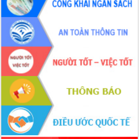
Xây dựng nông thôn mới: Nâng cao đời
sống người dân từ những mô hình thiết
thực
Quyết liệt tháo gỡ vướng mắc, đẩy
nhanh tiến độ các dự án trọng điểm
trong Khu kinh tế Nam Phú Yên
Hòn Yến phát triển du lịch gắn với bảo
tồn biển
Lấy ý kiến điều chỉnh Quy hoạch tỉnh
Đắk Lắk thời kỳ 2021-2030, tầm nhìn
đến năm 2050
Phát động chiến dịch 30 ngày đêm
giải phóng mặt bằng Tuyến đường bộ
ven biển
Đắk Lắk nỗ lực thúc đẩy tăng trưởng
kinh tế từ 10% trở lên trong Quý
II/2026
Đắk Lắk ký kết thỏa thuận hợp tác về
chuyển đổi số giai đoạn 2026 – 2030
với Tập đoàn Bưu chính Viễn thông
Việt Nam