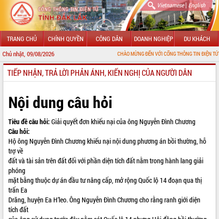
|
Vietnamese
English
TRANG CHỦ
CHÍNH QUYỀN
CÔNG DÂN
DOANH NGHIỆP
DU KHÁCH
Chủ nhật, 09/08/2026
CHÀO MỪNG ĐẾN VỚI CỔNG THÔNG TIN ĐIỆN TỬ TỈNH ĐẮ
TIẾP NHẬN, TRẢ LỜI PHẢN ÁNH, KIẾN NGHỊ CỦA NGƯỜI DÂN
GIỚI THIỆU
LÃNH ĐẠO UBND TỈNH
Nội dung câu hỏi
TIN TỨC SỰ KIỆN
Tiêu đề câu hỏi:
Giải quyết đơn khiếu nại của ông Nguyễn Đình Chương
Câu hỏi:
SỞ, BAN, NGÀNH
Hộ ông Nguyễn Đình Chương khiếu nại nội dung phương án bồi thường, hỗ
trợ về
UBND CÁC XÃ, PHƯỜNG
đất và tài sản trên đất đối với phần diện tích đất nằm trong hành lang giải
phóng
THÔNG TIN CHỈ ĐẠO ĐIỀU HÀNH
mặt bằng thuộc dự án đầu tư nâng cấp, mở rộng Quốc lộ 14 đoạn qua thị
trấn Ea
HỆ THỐNG VĂN BẢN
Drăng, huyện Ea H’leo. Ông Nguyễn Đình Chương cho rằng ranh giới diện
tích đất
VĂN BẢN HĐND TỈNH