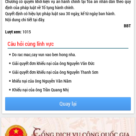
Chương có quyền khởi kiện vụ án hành chính tại Tòa án nhân dân theo quy
quan trọng
định của pháp luật về Tố tụng hành chính.
Bí thư Tỉnh ủy Lương Nguyễn Minh
Quyết định có hiệu lực pháp luật sau 30 ngày, kể từ ngày ban hành.
Triết thăm, tặng quà người có công với
Nội dung chi tiết tại đây.
cách mạng
BBT
Lượt xem:
1015
Rà soát, hoàn thiện hệ thống thiết chế
văn hóa, thể thao đáp ứng yêu cầu
LIÊN KẾT WEB
Câu hỏi cùng lĩnh vực
phát triển mới
Thường trực HĐND tỉnh Đắk Lắk gặp
Do rac mac,cay vun vao ben hong nha.
mặt Đoàn chuyên gia y tế TP. Hồ Chí
Giải quyết đơn khiếu nại của ông Nguyễn Văn Đức
Minh
Giải quyết đơn khiếu nại của ông Nguyễn Thanh Sơn
Lễ truy điệu và an táng hài cốt liệt sĩ
tại Nghĩa trang Liệt sĩ xã Sơn Hòa
khiếu nại của ông Nguyễn Văn Năm
Bàn giải pháp tháo gỡ khó khăn trong
Khiếu nại của ông Trần Quang Nhị
xuất khẩu sầu riêng và triển khai quy
định EUDR
Quay lại
Thứ trưởng Bộ Nông nghiệp và Môi
trường Nguyễn Hoàng Hiệp khảo sát
vùng trồng và doanh nghiệp đóng gói
sầu riêng tại Đắk Lắk
Trình diễn nghệ thuật chế biến các