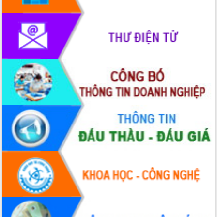
Hội thảo khoa học “Giải pháp thúc đẩy
phát triển nền kinh tế xanh tại tỉnh
Đắk Lắk”
Tăng cường giám sát, đôn đốc thực
hiện nhiệm vụ quản lý tài sản công
hàng tuần
Tháo gỡ những vướng mắc, đẩy mạnh
công tác cải cách thủ tục hành chính
tại Trung tâm Phục vụ hành chính
công tỉnh
Đắk Lắk: Tôn vinh 46 giải pháp tại Hội
thi Sáng tạo Kỹ thuật 2024 - 2025
Đắk Lắk rà soát, điều chỉnh Đề án 190
về phát triển nuôi trồng thủy sản
Phó Chủ tịch UBND tỉnh Đắk Lắk
Trương Công Thái kiểm tra thực địa
Dự án cao tốc Khánh Hòa - Buôn Ma
Thuột
Định vị cà phê Việt Nam như một “di
sản sống” trong dòng chảy toàn cầu