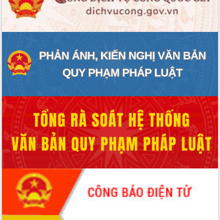
món ăn từ sầu riêng
Đắk Lắk công bố Quy hoạch và xúc
tiến đầu tư tỉnh
Ngành cá ngừ Đắk Lắk chủ động thích
ứng để giữ vững thị trường xuất khẩu
Diễn đàn Kinh tế tư nhân Việt Nam đột
phá cơ chế - Hợp tác công tư
Đề án 06 tạo bước ngoặt đột phá trong
cải cách hành chính tỉnh Đắk Lắk
Kết nối tour, đẩy mạnh chuyển đổi số
để phát triển du lịch Đắk Lắk
Khởi động Dự án Đầu tư xây dựng hạ
tầng kỹ thuật Cụm công nghiệp Tân
Tiến
Gặp mặt các cơ quan báo chí nhân Kỷ
niệm 101 năm Ngày Báo chí Cách
mạng Việt Nam
Đắk Lắk sơ kết 4 năm triển khai thực
hiện Đề án 06 của Chính phủ
Họp báo thông tin về Hội nghị Công bố