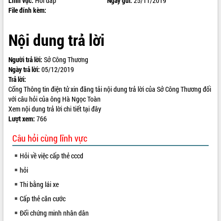
Lĩnh vực:
Hỏi đáp
Ngày gửi:
25/11/2019
File đính kèm:
ĐIỂM TIN VĂN BẢN
QUY HOẠCH - KẾ HOẠCH
Nội dung trả lời
Người trả lời:
Sở Công Thương
Ngày trả lời:
05/12/2019
Trả lời:
Cổng Thông tin điện tử xin đăng tải nội dung trả lời của Sở Công Thương đối
với câu hỏi của ông Hà Ngọc Toàn
Xem nội dung trả lời chi tiết tại
đây
Lượt xem:
766
Câu hỏi cùng lĩnh vực
Hỏi về việc cấp thẻ cccd
hỏi
Thi bằng lái xe
Cấp thẻ căn cước
Đổi chứng minh nhân dân