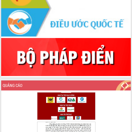
tại Trung tâm Phục vụ hành chính
công tỉnh
Đắk Lắk: Tôn vinh 46 giải pháp tại Hội
thi Sáng tạo Kỹ thuật 2024 - 2025
Đắk Lắk rà soát, điều chỉnh Đề án 190
về phát triển nuôi trồng thủy sản
Phó Chủ tịch UBND tỉnh Đắk Lắk
Trương Công Thái kiểm tra thực địa
Dự án cao tốc Khánh Hòa - Buôn Ma
Thuột
Định vị cà phê Việt Nam như một “di
sản sống” trong dòng chảy toàn cầu
Xây dựng nông thôn mới: Nâng cao đời
QUẢNG CÁO
sống người dân từ những mô hình thiết
thực
Quyết liệt tháo gỡ vướng mắc, đẩy
nhanh tiến độ các dự án trọng điểm
trong Khu kinh tế Nam Phú Yên
Hòn Yến phát triển du lịch gắn với bảo
tồn biển