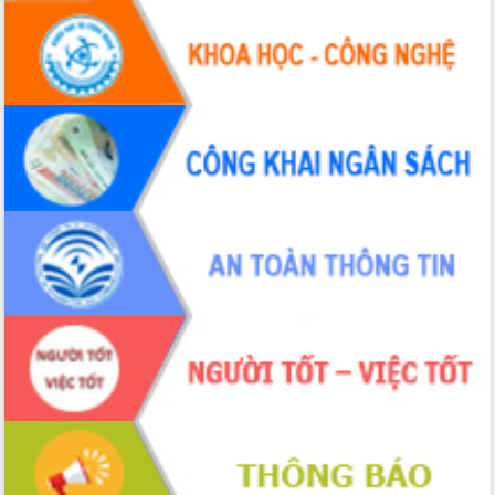
tầm nhìn đến năm 2050
Nâng cao hiệu quả hoạt động của các
doanh nghiệp nhà nước
Hội nghị triển khai kết nối mạng
truyền số liệu chuyên dùng phục vụ cơ
quan Đảng, Nhà nước
Lễ phát động chuỗi hoạt động chung
tay làm sạch môi trường
Xã Ea Kar bước chuyển mình trong
công tác cải cách hành chính mô hình
mới
UBND tỉnh họp báo định kỳ tháng 4
năm 2026
Hội thảo khoa học “Giải pháp thúc đẩy
phát triển nền kinh tế xanh tại tỉnh
Đắk Lắk”
Tăng cường giám sát, đôn đốc thực
hiện nhiệm vụ quản lý tài sản công
hàng tuần
Tháo gỡ những vướng mắc, đẩy mạnh
công tác cải cách thủ tục hành chính