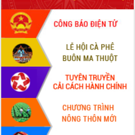
mặt Đoàn chuyên gia y tế TP. Hồ Chí
Minh
Lễ truy điệu và an táng hài cốt liệt sĩ
tại Nghĩa trang Liệt sĩ xã Sơn Hòa
Bàn giải pháp tháo gỡ khó khăn trong
xuất khẩu sầu riêng và triển khai quy
định EUDR
Thứ trưởng Bộ Nông nghiệp và Môi
trường Nguyễn Hoàng Hiệp khảo sát
vùng trồng và doanh nghiệp đóng gói
sầu riêng tại Đắk Lắk
Trình diễn nghệ thuật chế biến các
món ăn từ sầu riêng
Đắk Lắk công bố Quy hoạch và xúc
tiến đầu tư tỉnh
Ngành cá ngừ Đắk Lắk chủ động thích
ứng để giữ vững thị trường xuất khẩu
Diễn đàn Kinh tế tư nhân Việt Nam đột
phá cơ chế - Hợp tác công tư
Đề án 06 tạo bước ngoặt đột phá trong