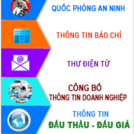
cải cách hành chính tỉnh Đắk Lắk
Kết nối tour, đẩy mạnh chuyển đổi số
để phát triển du lịch Đắk Lắk
Khởi động Dự án Đầu tư xây dựng hạ
tầng kỹ thuật Cụm công nghiệp Tân
Tiến
Gặp mặt các cơ quan báo chí nhân Kỷ
niệm 101 năm Ngày Báo chí Cách
mạng Việt Nam
Đắk Lắk sơ kết 4 năm triển khai thực
hiện Đề án 06 của Chính phủ
Họp báo thông tin về Hội nghị Công bố
Quy hoạch và Xúc tiến đầu tư tỉnh Đắk
Lắk
Khơi thông điểm nghẽn, đẩy nhanh
giải ngân vốn khắc phục thiên tai
HĐND tỉnh thông qua điều chỉnh Quy
hoạch tỉnh thời kỳ 2021-2030
Hội thảo góp ý hồ sơ điều chỉnh quy
hoạch tỉnh Đắk Lắk thời kỳ 2021-2030,