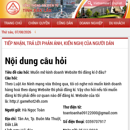
|
Vietnamese
English
TRANG CHỦ
CHÍNH QUYỀN
CÔNG DÂN
DOANH NGHIỆP
DU KHÁCH
Thứ sáu, 07/08/2026
CHÀO MỪ
TIẾP NHẬN, TRẢ LỜI PHẢN ÁNH, KIẾN NGHỊ CỦA NGƯỜI DÂN
GIỚI THIỆU
LÃNH ĐẠO UBND TỈNH
Nội dung câu hỏi
TIN TỨC SỰ KIỆN
Tiêu đề câu hỏi:
Muốn mở kinh doanh Website thì đăng kí ở đâu?
Câu hỏi:
SỞ, BAN, NGÀNH
Theo Luật An Ninh mạng vừa thông qua, tôi có nghe nói muốn kinh doanh
hàng hoá theo dạng Website thì phải đăng kí. Vậy cho hỏi nếu tôi muốn
UBND CÁC XÃ, PHƯỜNG
đăng kí thì phải đến cơ quan nào để đăng kí. Website của tôi
là:
http://.gamehot24h.com
THÔNG TIN CHỈ ĐẠO ĐIỀU HÀNH
Thư điện tử:
Người gửi:
Hà Ngọc Toàn
toantoanha09122000@gmail.com
HỆ THỐNG VĂN BẢN
Địa chỉ:
Tân An, Tp. Buôn Ma Thuột,
Số điện thoại:
0359707917
Đắk Lắk
VĂN BẢN HĐND TỈNH