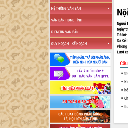
HỆ THỐNG VĂN BẢN
Nội
VĂN BẢN HĐND TỈNH
Người t
Ngày tr
ĐIỂM TIN VĂN BẢN
Trả lời:
Sở Kế h
QUY HOẠCH - KẾ HOẠCH
Phòng T
Lượt x
Câu
th
Ki
hỏ
Ch
th