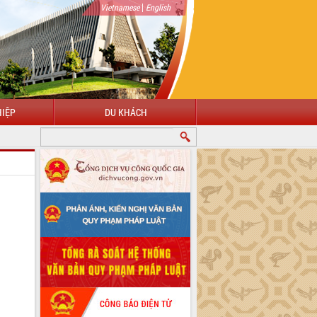
|
Vietnamese
English
IỆP
DU KHÁCH
CHÀO MỪNG ĐẾN VỚI CỔNG THÔNG TIN ĐIỆN TỬ TỈNH ĐẮK LẮK