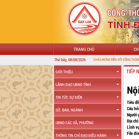
TRANG CHỦ
CH
Thứ bảy, 08/08/2026
TIẾP 
GIỚI THIỆU
LÃNH ĐẠO UBND TỈNH
Nộ
TIN TỨC SỰ KIỆN
Tiêu đề
Câu hỏi
SỞ, BAN, NGÀNH
Người 
Địa chỉ
UBND CÁC XÃ, PHƯỜNG
Lĩnh v
File đí
THÔNG TIN CHỈ ĐẠO ĐIỀU HÀNH