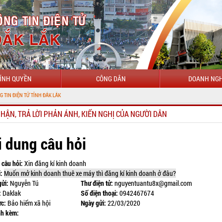
ÍNH QUYỀN
CÔNG DÂN
DOANH NGH
NHẬN, TRẢ LỜI PHẢN ÁNH, KIẾN NGHỊ CỦA NGƯỜI DÂN
i dung câu hỏi
 câu hỏi:
Xin đăng kí kinh doanh
:
Muốn mở kinh doanh
thuê xe máy
thì đăng kí kinh doanh ở đâu?
gửi:
Nguyễn Tú
Thư điện tử:
nguyentuantu8x@gmail.com
:
Daklak
Số điện thoại:
0942467674
ực:
Bảo hiểm xã hội
Ngày gửi:
22/03/2020
nh kèm: