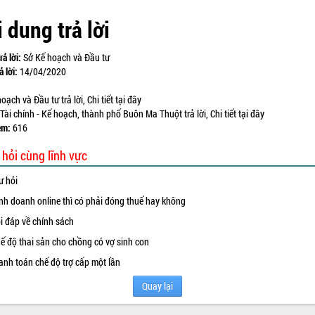
 dung trả lời
rả lời:
Sở Kế hoạch và Đầu tư
ả lời:
14/04/2020
oạch và Đầu tư trả lời, Chi tiết
tại đây
ài chính - Kế hoạch, thành phố Buôn Ma Thuột trả lời, Chi tiết
tại đây
em:
616
 hỏi cùng lĩnh vực
ư hỏi
nh doanh online thì có phải đóng thuế hay không
i đáp về chính sách
ế độ thai sản cho chồng có vợ sinh con
anh toán chế độ trợ cấp một lần
Quay lại