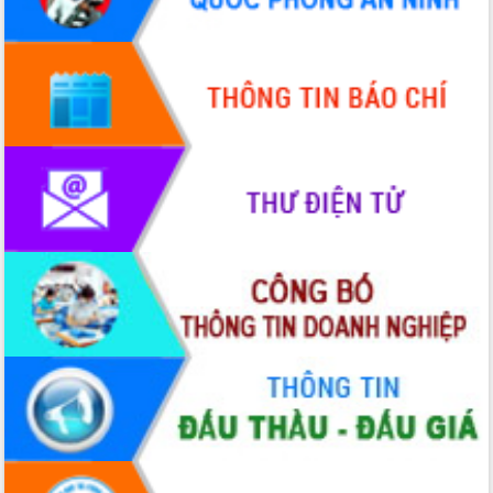
sầu riêng tại Đắk Lắk
Trình diễn nghệ thuật chế biến các
món ăn từ sầu riêng
Đắk Lắk công bố Quy hoạch và xúc
tiến đầu tư tỉnh
Ngành cá ngừ Đắk Lắk chủ động thích
ứng để giữ vững thị trường xuất khẩu
Diễn đàn Kinh tế tư nhân Việt Nam đột
phá cơ chế - Hợp tác công tư
Đề án 06 tạo bước ngoặt đột phá trong
cải cách hành chính tỉnh Đắk Lắk
Kết nối tour, đẩy mạnh chuyển đổi số
để phát triển du lịch Đắk Lắk
Khởi động Dự án Đầu tư xây dựng hạ
tầng kỹ thuật Cụm công nghiệp Tân
Tiến
Gặp mặt các cơ quan báo chí nhân Kỷ
niệm 101 năm Ngày Báo chí Cách
mạng Việt Nam
Đắk Lắk sơ kết 4 năm triển khai thực