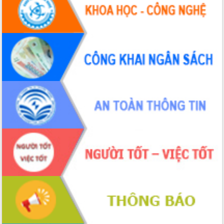
hiện Đề án 06 của Chính phủ
Họp báo thông tin về Hội nghị Công bố
Quy hoạch và Xúc tiến đầu tư tỉnh Đắk
Lắk
Khơi thông điểm nghẽn, đẩy nhanh
giải ngân vốn khắc phục thiên tai
HĐND tỉnh thông qua điều chỉnh Quy
hoạch tỉnh thời kỳ 2021-2030
Hội thảo góp ý hồ sơ điều chỉnh quy
hoạch tỉnh Đắk Lắk thời kỳ 2021-2030,
tầm nhìn đến năm 2050
Nâng cao hiệu quả hoạt động của các
doanh nghiệp nhà nước
Hội nghị triển khai kết nối mạng
truyền số liệu chuyên dùng phục vụ cơ
quan Đảng, Nhà nước
Lễ phát động chuỗi hoạt động chung
tay làm sạch môi trường
Xã Ea Kar bước chuyển mình trong
công tác cải cách hành chính mô hình
mới