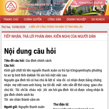
|
Vietnamese
English
TRANG CHỦ
CHÍNH QUYỀN
CÔNG DÂN
DOANH NGHIỆP
DU KHÁCH
Thứ hai, 10/08/2026
CHÀO MỪNG ĐẾN VỚI CỔNG THÔNG TIN ĐIỆN TỬ TỈNH ĐẮK LẮK
TIẾP NHẬN, TRẢ LỜI PHẢN ÁNH, KIẾN NGHỊ CỦA NGƯỜI DÂN
GIỚI THIỆU
LÃNH ĐẠO UBND TỈNH
Nội dung câu hỏi
TIN TỨC SỰ KIỆN
Tiêu đề câu hỏi:
Gia đình chính sách
Câu hỏi:
SỞ, BAN, NGÀNH
Kính gửi cttdt tôi tên nguyễn thanh xuân cư trú tại 63nguyenhuytu phường
tư an tp bmt tỉnh daklak Tôi xin hỏi một việc sau
UBND CÁC XÃ, PHƯỜNG
Nguyên gia đình tôi có hai chú là liệt sĩ vừa rồi có nhận được bằng chứng
nhận mẹ việt nam anh hùng ba tôi đã mất nên vấn đề thờ cúng giao cho
THÔNG TIN CHỈ ĐẠO ĐIỀU HÀNH
chú tôi . Tôi chỉ là cháu nội ,tôi xin hỏi gia đình tôi có được công nhận là
gia đình chính sách ko
HỆ THỐNG VĂN BẢN
Tôi xin chân thành cảm ơn
Thư điện tử:
VĂN BẢN HĐND TỈNH
Người gửi:
Nguyễn thanh xuân