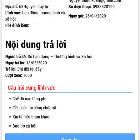
Nguyenthanhxuan@gmail.com
Địa chỉ:
63Nguyễn huy tự
Số điện thoại:
0933328190
ĐIỂM TIN VĂN BẢN
Lĩnh vực:
Lao động thương binh và
Ngày gửi:
26/04/2020
xã hội
QUY HOẠCH - KẾ HOẠCH
File đính kèm:
Nội dung trả lời
Người trả lời:
Sở Lao động – Thương binh và Xã hội
Ngày trả lời:
18/05/2020
Trả lời:
Chi tiết
tại đây
Lượt xem:
1060
Câu hỏi cùng lĩnh vực
Chế độ mai táng phí
điều kiện thi công chức xã
Xin tài liệu tham khảo
Bảo trợ xã hội