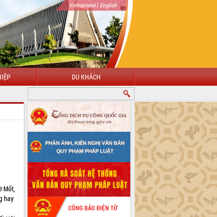
|
Vietnamese
English
IỆP
DU KHÁCH
CHÀO MỪNG ĐẾN VỚI CỔNG THÔNG TIN ĐIỆN TỬ TỈNH ĐẮK LẮK
ờ Mốt,
g hay