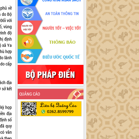
 phủ về
h do Bộ
 Đối với
số, vùng
rình độ
hị định
ộ xã Ya
phù hợp
do lãnh
 do cấp
ách địa
 sở kết
QUẢNG CÁO
 kỳ họp
yền địa
định số
 đã quy
 có văn
và theo