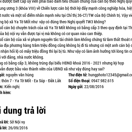
ôi đươợc biết
Cấp ủy viên phải bảo đảm tiêu chuẩn chung của cán bộ theo Nghị quy
ung ương 3 (khóa VIII) về Chiến lược cán bộ thời kỳ đẩy mạnh công nghiệp hóa, hiệ
t nước và một số điểm nhấn mạnh nêu tại Chỉ thị 36-CT/TW của Bộ Chính trị. V
ậy v
ng bộ xã Ya Tờ Mốt như vậy có đúng theo Nghị quyết TW3 không?
 số cán bộ chuyên trách của xã Ya Tờ Mốt không có bằng cấp 3 theo quy định tại T
của bộ nội vụ vẫn được tại vị mà không có cơ quan nào can thiệp.
 số cán bộ của xã vi phạm nguyên tắc tài chính làm khống chứng từ làm thất thoát
ủa địa phương hàng trăm triệu đồng cũng không bị đi tù nhưng có một anh cán bộ 
nhận hối lộ có mấy triệu đồng thì lại bị tù. Như vậy có làm ảnh hưởng tới lòng tin 
i với đảng, nhà nước không.
ng có bằng cấp 3, không trúng đại biểu HĐND khoá 2016 - 2021 nhưng kỳ họp
ẫn được bầu vào thành viên của UBND xã như vậy đúng hay sai?
gửi:
nguyễn văn hùng
Thư điện tử:
hungphoto12345@gmail.
:
thôn 7 - Ya Tờ Mốt - Ea Súp - Đắk Lắk
Số điện thoại:
0947.982.615
ực:
Kiến nghị
Ngày gửi:
22/08/2016
nh kèm:
 dung trả lời
rả lời:
Sở Nội vụ
ả lời:
26/09/2016