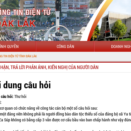
ÍNH QUYỀN
CÔNG DÂN
DOANH NGH
NHẬN, TRẢ LỜI PHẢN ÁNH, KIẾN NGHỊ CỦA NGƯỜI DÂN
i dung câu hỏi
 câu hỏi:
Thư hỏi
:
i cơ quan có chức năng về công tác cán bộ một số câu hỏi sau:
c một đảng viên không phải là người đồng bào dân tộc thiểu số của đảng bộ xã Ya t
Ea Súp không có bằng cấp 3 vẫn được cơ cấu bầu vào ban chấp hành như vậy đún