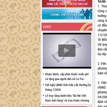
Trả lời:
1. The
Công c
trưởng 
công ch
có điề
VIDEO
chuyên
112/20
Tờ Mốt
với qu
đạo cấ
ủy cấp
2. Việ
phương
luận củ
Khám bệnh, cấp phát thuốc miễn phí
và tặng quà người dân xã Cư Pui
3. Việ
Hội nghị UBND tỉnh Đắk Lắk thường kỳ
HĐND v
tháng 7/2026
phương
Lễ truy tặng danh hiệu “Bà Mẹ Việt
04/200
Nam Anh hùng” và trao Huân chương
định r
Lao động
bản nà