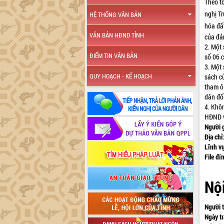
Theo t
nghị Tr
HỆ THỐNG VĂN BẢN
hóa đấ
VĂN BẢN HĐND TỈNH
của đả
2. Một
ĐIỂM TIN VĂN BẢN
số 06 
3. Một
QUY HOẠCH - KẾ HOẠCH
sách c
tham ô 
dân đố
4. Khô
HĐND v
Người 
Địa chỉ
Lĩnh v
File đí
Nội
Người t
Ngày tr