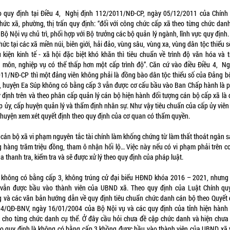
o quy định tại Điều 4, Nghị định 112/2011/NĐ-CP, ngày 05/12/2011 của Chính
hức xã, phường, thị trấn quy định: “đối với công chức cấp xã theo từng chức dan
Bộ Nội vụ chủ trì, phối hợp với Bộ trưởng các bộ quản lý ngành, lĩnh vực quy định.
ức tại các xã miền núi, biên giới, hải đảo, vùng sâu, vùng xa, vùng dân tộc thiểu 
u kiện kinh tế - xã hội đặc biệt khó khăn thì tiêu chuẩn về trình độ văn hóa và t
 môn, nghiệp vụ có thể thấp hơn một cấp trình độ”. Căn cứ vào điều Điều 4, Ng
11/NĐ-CP thì một đảng viên không phải là đồng bào dân tộc thiểu số của Đảng b
, huyện Ea Súp không có bằng cấp 3 vẫn được cơ cấu bầu vào Ban Chấp hành là 
y định trên và theo phân cấp quản lý cán bộ hiện hành đối tượng cán bộ cấp xã là 
p ủy, cấp huyện quản lý và thẩm định nhân sự. Như vậy tiêu chuẩn của cấp ủy viên
 huyện xem xét quyết định theo quy định của cơ quan có thẩm quyền.
c cán bộ xã vi phạm nguyên tắc tài chính làm khống chứng từ làm thất thoát ngân s
 hàng trăm triệu đồng, tham ô nhận hối lộ… Việc này nếu có vi phạm phải trên cơ
a thanh tra, kiểm tra và sẽ được xử lý theo quy định của pháp luật.
c không có bằng cấp 3, không trúng cử đại biểu HĐND khóa 2016 – 2021, nhưng
ẫn được bầu vào thành viên của UBND xã. Theo quy định của Luật Chính qu
 và các văn bản hướng dẫn về quy định tiêu chuẩn chức danh cán bộ theo Quyết 
4/QĐ-BNV, ngày 16/01/2004 của Bộ Nội vụ và các quy định của tỉnh hiện hành
õ cho từng chức danh cụ thể. Ở đây cầu hỏi chưa đề cập chức danh và hiện chưa
o quy định là không có bằng cấp 3 khồng được bầu vào thành viên của UBND xã 