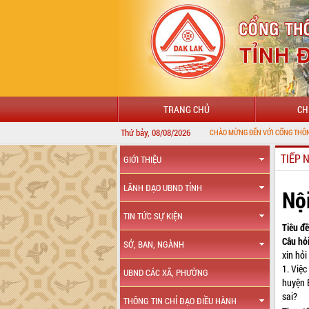
TRANG CHỦ
CH
Thứ bảy, 08/08/2026
TIẾP 
GIỚI THIỆU
LÃNH ĐẠO UBND TỈNH
Nộ
TIN TỨC SỰ KIỆN
Tiêu đề
Câu hỏi
SỞ, BAN, NGÀNH
xin hỏ
1. Việ
UBND CÁC XÃ, PHƯỜNG
huyện 
sai?
THÔNG TIN CHỈ ĐẠO ĐIỀU HÀNH