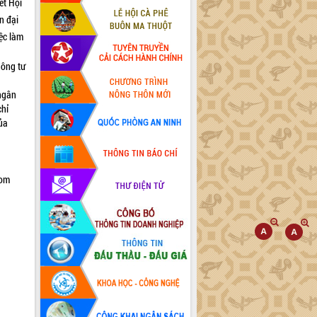
ết Hội
n đại
iệc làm
hông tư
 ngân
chỉ
của
com