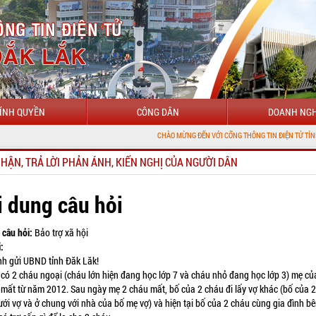
ÍNH QUYỀN
CÔNG DÂN
DOANH NGH
CHÀO MỪNG ĐẾN VỚI CỔNG THÔNG TIN ĐIỆN TỬ TỈNH ĐẮK LẮK
NHẬN, TRẢ LỜI PHẢN ÁNH, KIẾN NGHỊ CỦA NGƯỜI DÂN
i dung câu hỏi
 câu hỏi:
Bảo trợ xã hội
:
gửi UBND tỉnh Đăk Lăk!
 2 cháu ngoại (cháu lớn hiện đang học lớp 7 và cháu nhỏ đang học lớp 3) mẹ củ
 mất từ năm 2012. Sau ngày mẹ 2 cháu mất, bố của 2 cháu đi lấy vợ khác (bố của 
ới vợ và ở chung với nhà của bố mẹ vợ) và hiện tại bố của 2 cháu cùng gia đình bê