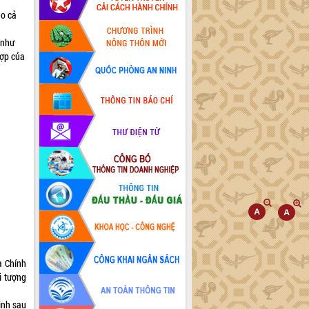
ào cả
 như
hợp của
a Chính
i tượng
ịnh sau