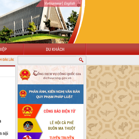
|
Vietnamese
English
IỆP
DU KHÁCH
a
2
n nội