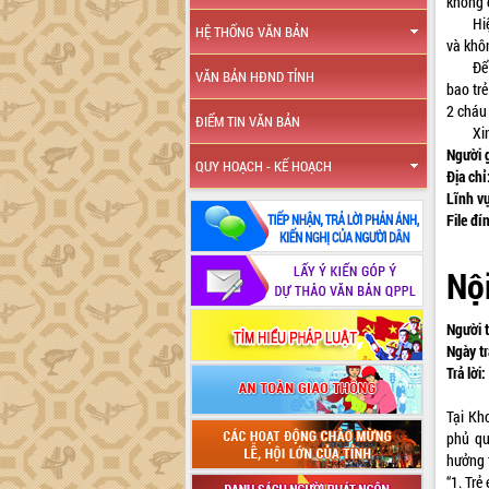
không c
Hiện t
HỆ THỐNG VĂN BẢN
và khôn
Để cho
VĂN BẢN HĐND TỈNH
bao trẻ
2 cháu
ĐIỂM TIN VĂN BẢN
Xin c
Người 
QUY HOẠCH - KẾ HOẠCH
Địa chỉ
Lĩnh v
File đí
Nội
Người t
Ngày tr
Trả lời:
Tại Kh
phủ qu
hưởng 
“1. Tr