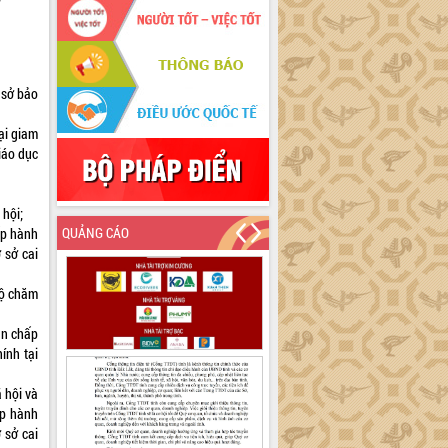
 sở bảo
ại giam
iáo dục
 hội;
QUẢNG CÁO
ấp hành
 sở cai
độ chăm
an chấp
ính tại
 hội và
ấp hành
 sở cai