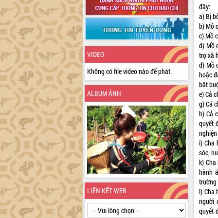
đây:
a) Bị b
b) Mồ c
c) Mồ c
d) Mồ 
VIDEO
trợ xã 
đ) Mồ 
Không có file video nào để phát.
hoặc đ
bắt buộ
ALBUM ẢNH
e) Cả c
g) Cả 
h) Cả 
quyết 
nghiện
i) Cha
sóc, nu
k) Cha
hành á
trường 
LIÊN KẾT WEB
l) Cha
người 
quyết 