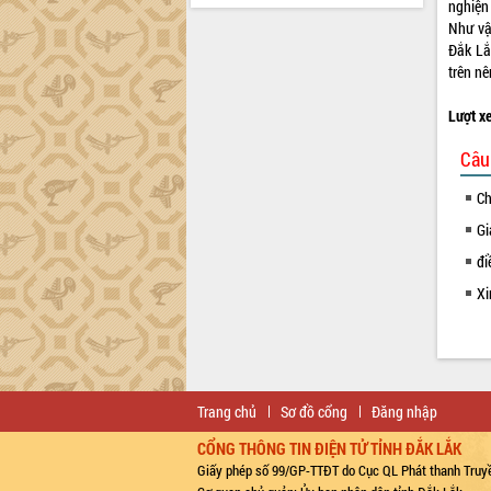
nghiện
Như vậ
Đắk Lắ
trên n
Lượt x
Câu
Ch
Gi
đi
Xi
Trang chủ
Sơ đồ cổng
Đăng nhập
CỔNG THÔNG TIN ĐIỆN TỬ TỈNH ĐẮK LẮK
Giấy phép số 99/GP-TTĐT do Cục QL Phát thanh Truyề