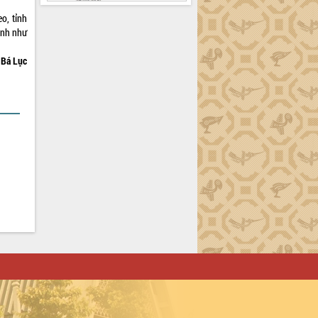
o, tỉnh
ịnh như
Bá Lục