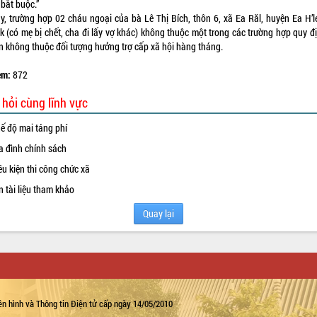
 bắt buộc.”
y, trường hợp 02 cháu ngoại của bà Lê Thị Bích, thôn 6, xã Ea Răl, huyện Ea H’le
k (có mẹ bị chết, cha đi lấy vợ khác) không thuộc một trong các trường hợp quy đ
ên không thuộc đối tượng hưởng trợ cấp xã hội hàng tháng.
em:
872
 hỏi cùng lĩnh vực
ế độ mai táng phí
a đình chính sách
ều kiện thi công chức xã
n tài liệu tham khảo
Quay lại
n hình và Thông tin Điện tử cấp ngày 14/05/2010