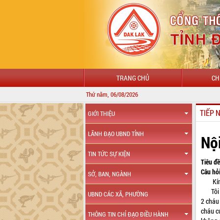
TRANG CHỦ
CH
Thứ năm, 06/08/2026
TIẾP 
GIỚI THIỆU
LÃNH ĐẠO UBND TỈNH
Nộ
TIN TỨC SỰ KIỆN
Tiêu đề
Câu hỏi
SỞ, BAN, NGÀNH
Kính 
Tôi có
UBND CÁC XÃ, PHƯỜNG
2 cháu
cháu cư
THÔNG TIN CHỈ ĐẠO ĐIỀU HÀNH