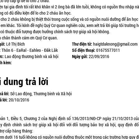
ó trợ cấp gì để lo cho 2 cháu.
ại gia đình tôi rất khó khăn vì 2 ông bà đã lớn tuồi, không có nguồn thu nhập n
g có đủ điều kiện để lo cho 2 cháu ăn học.
 2 cháu không bị thiệt thòi trong cuộc sống và có nguồn nuôi dưỡng để ăn học
 em khác. Tôi kính đề nghị Quý Cơ quan nghiên cứu, xem xét trả lời giúp tôi trường 
 có thuộc đối tượng được hưởng chính sách trợ giúp xã hội không.
hân thành cám ơn Quý Cơ quan.
gửi:
Lê Thị Bích
Thư điện tử:
haigtdaknong@gmail.com
:
Thôn 6 - EaRal - Eahleo - Đăk Lăk
Số điện thoại:
01675577011
ực:
Lao động thương binh và xã hội
Ngày gửi:
22/09/2016
nh kèm:
 dung trả lời
rả lời:
Sở Lao động, Thương binh và Xã hội
ả lời:
20/10/2016
oản 1, Điều 5, Chương 2 của Nghị định số 136/2013/NĐ-CP ngày 21/10/2013 củ
y định chính sách trợ giúp xã hội đối với đối tượng bảo trợ xã hội, quy định đố
trợ cấp hàng tháng:
ẻ em dưới 16 tuổi không có nguồn nuôi dưỡng thuộc một trong các trường hợp quy đ