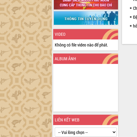
Ch
Đặ
hỏ
VIDEO
Không có file video nào để phát.
ALBUM ẢNH
LIÊN KẾT WEB