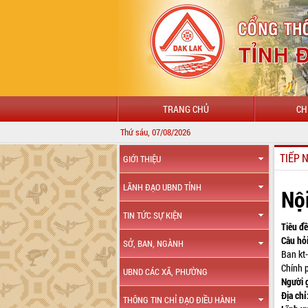
TRANG CHỦ
CH
Thứ sáu, 07/08/2026
TIẾP 
GIỚI THIỆU
LÃNH ĐẠO UBND TỈNH
Nộ
TIN TỨC SỰ KIỆN
Tiêu đề
Câu hỏi
SỞ, BAN, NGÀNH
Ban kt
Chính 
UBND CÁC XÃ, PHƯỜNG
Người 
Địa chỉ
THÔNG TIN CHỈ ĐẠO ĐIỀU HÀNH