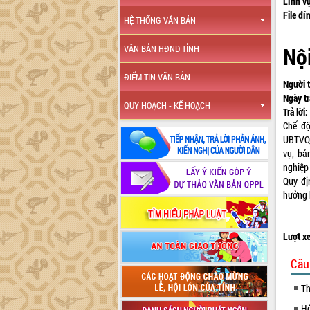
Lĩnh v
File đí
HỆ THỐNG VĂN BẢN
Nội
VĂN BẢN HĐND TỈNH
ĐIỂM TIN VĂN BẢN
Người t
Ngày tr
QUY HOẠCH - KẾ HOẠCH
Trả lời:
Chế độ
UBTVQH
vụ, bả
nghiệp
Quy đị
hưởng h
Lượt x
Câu
Th
Hỏ