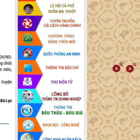
04/NQ-
ng chức
ên môn,
p huyện
Bá Lục