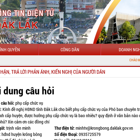
ÍNH QUYỀN
CÔNG DÂN
DOANH NGH
CHÀO MỪNG ĐẾN V
NHẬN, TRẢ LỜI PHẢN ÁNH, KIẾN NGHỊ CỦA NGƯỜI DÂN
i dung câu hỏi
 câu hỏi:
phụ cấp chức vụ
:
Kính đề nghị HĐND tỉnh Đắk Lắk cho biết phụ cấp chức vụ của Phó ban chuyên t
-xh cấp huyện, được hưởng phụ cấp chức vụ là bao nhiêu? quy định ở văn bản nào
phủ? Xin cảm ơn các đồng chí
gửi:
trịnh văn minh
Thư điện tử:
minhtv@krongbong.daklak.gov.vn
:
hđnd huyện krông bông
Số điện thoại:
0935725579