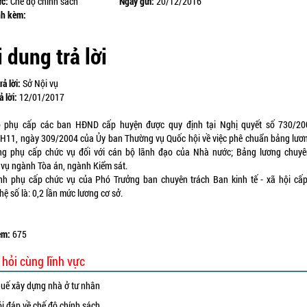
ực:
Chế độ chính sách
Ngày gửi:
20/12/2016
nh kèm:
 dung trả lời
rả lời:
Sở Nội vụ
ả lời:
12/01/2017
 phụ cấp các ban HĐND cấp huyện được quy định tại Nghị quyết số 730/20
11, ngày 309/2004 của Ủy ban Thường vụ Quốc hội về việc phê chuẩn bảng lươ
ng phụ cấp chức vụ đối với cán bộ lãnh đạo của Nhà nước; Bảng lương chuy
 vụ ngành Tòa án, ngành Kiểm sát.
nh phụ cấp chức vụ của Phó Trưởng ban chuyên trách Ban kinh tế - xã hội cấ
ệ số là: 0,2 lần mức lương cơ sở.
em:
675
 hỏi cùng lĩnh vực
uế xây dựng nhà ở tư nhân
i đáp về chế độ chính sách