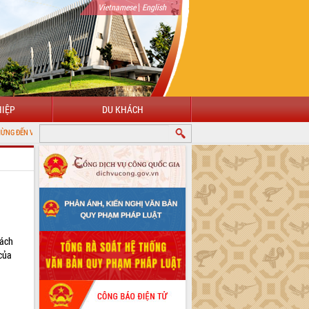
|
Vietnamese
English
IỆP
DU KHÁCH
ỚI CỔNG THÔNG TIN ĐIỆN TỬ TỈNH ĐẮK LẮK
rách
 của