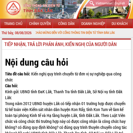
|
Vietnamese
English
TRANG CHỦ
CHÍNH QUYỀN
CÔNG DÂN
DOANH NGHIỆP
DU KHÁCH
Thứ bảy, 08/08/2026
CHÀO MỪNG ĐẾN VỚI CỔNG THÔNG TIN ĐIỆN TỬ TỈNH ĐẮK LẮK
TIẾP NHẬN, TRẢ LỜI PHẢN ÁNH, KIẾN NGHỊ CỦA NGƯỜI DÂN
GIỚI THIỆU
LÃNH ĐẠO UBND TỈNH
Nội dung câu hỏi
TIN TỨC SỰ KIỆN
Tiêu đề câu hỏi:
Kiến nghị quy trình chuyển từ đơn vị sự nghiệp qua công
chức
SỞ, BAN, NGÀNH
Câu hỏi:
Kính gửi: UBND tỉnh ĐaK Lăk, Thanh Tra tỉnh Đăk Lăk, Sở Nội vụ tỉnh Đăk
UBND CÁC XÃ, PHƯỜNG
Lăk:
Trong năm 2012 UBND huyện Lăk có tiếp nhận 01 trường hợp được chuyển
THÔNG TIN CHỈ ĐẠO ĐIỀU HÀNH
từ kế toán viện Kiểm sát nhân dân huyện Kon Rẩy, tỉnh Kon Tum về làm kế
toán tại phòng Kinh tế và Hạ tầng huyện Lăk, tỉnh Đăk Lăk. Theo Luật Viên
HỆ THỐNG VĂN BẢN
chức và công chức thì trường hợp này có được công nhận là công chức hay
không? có đúng quy định không? có đúng quy trình thuyên chuyển công tác
VĂN BẢN HĐND TỈNH