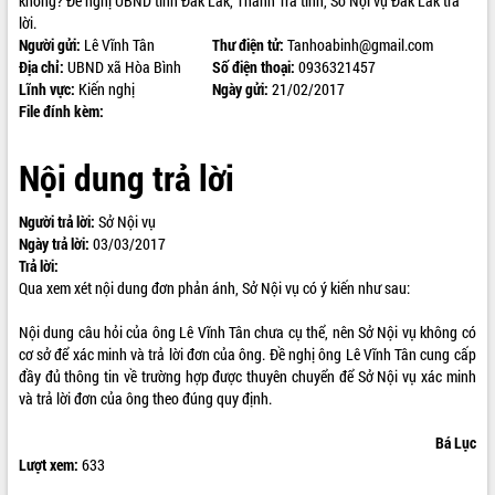
không? Đề nghị UBND tỉnh Đăk Lăk, Thanh Tra tỉnh, Sở Nội vụ Đăk Lăk trả
lời.
ĐIỂM TIN VĂN BẢN
Người gửi:
Lê Vĩnh Tân
Thư điện tử:
Tanhoabinh@gmail.com
Địa chỉ:
UBND xã Hòa Bình
Số điện thoại:
0936321457
QUY HOẠCH - KẾ HOẠCH
Lĩnh vực:
Kiến nghị
Ngày gửi:
21/02/2017
File đính kèm:
Nội dung trả lời
Người trả lời:
Sở Nội vụ
Ngày trả lời:
03/03/2017
Trả lời:
Qua xem xét nội dung đơn phản ánh, Sở Nội vụ có ý kiến như sau:
Nội dung câu hỏi của ông Lê Vĩnh Tân chưa cụ thể, nên Sở Nội vụ không có
cơ sở để xác minh và trả lời đơn của ông. Đề nghị ông Lê Vĩnh Tân cung cấp
đầy đủ thông tin về trường hợp được thuyên chuyển để Sở Nội vụ xác minh
và trả lời đơn của ông theo đúng quy định.
Bá Lục
Lượt xem:
633