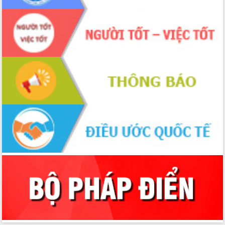
Tháo gỡ những vướng mắc, đẩy mạnh
công tác cải cách thủ tục hành chính
tại Trung tâm Phục vụ hành chính
công tỉnh
Đắk Lắk: Tôn vinh 46 giải pháp tại Hội
thi Sáng tạo Kỹ thuật 2024 - 2025
Đắk Lắk rà soát, điều chỉnh Đề án 190
về phát triển nuôi trồng thủy sản
Phó Chủ tịch UBND tỉnh Đắk Lắk
Trương Công Thái kiểm tra thực địa
Dự án cao tốc Khánh Hòa - Buôn Ma
Thuột
Định vị cà phê Việt Nam như một “di
sản sống” trong dòng chảy toàn cầu
Xây dựng nông thôn mới: Nâng cao đời
sống người dân từ những mô hình thiết
thực
Quyết liệt tháo gỡ vướng mắc, đẩy
nhanh tiến độ các dự án trọng điểm
trong Khu kinh tế Nam Phú Yên