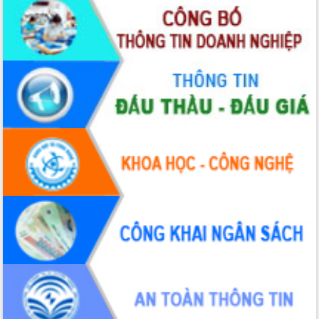
Hội thảo góp ý hồ sơ điều chỉnh quy
hoạch tỉnh Đắk Lắk thời kỳ 2021-2030,
tầm nhìn đến năm 2050
Nâng cao hiệu quả hoạt động của các
doanh nghiệp nhà nước
Hội nghị triển khai kết nối mạng
truyền số liệu chuyên dùng phục vụ cơ
quan Đảng, Nhà nước
Lễ phát động chuỗi hoạt động chung
tay làm sạch môi trường
Xã Ea Kar bước chuyển mình trong
công tác cải cách hành chính mô hình
mới
UBND tỉnh họp báo định kỳ tháng 4
năm 2026
Hội thảo khoa học “Giải pháp thúc đẩy
phát triển nền kinh tế xanh tại tỉnh
Đắk Lắk”
Tăng cường giám sát, đôn đốc thực
hiện nhiệm vụ quản lý tài sản công
hàng tuần