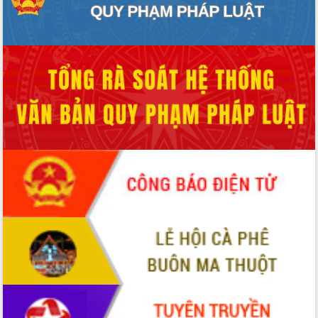
phát triển mới
Thường trực HĐND tỉnh Đắk Lắk gặp
mặt Đoàn chuyên gia y tế TP. Hồ Chí
Minh
Lễ truy điệu và an táng hài cốt liệt sĩ
tại Nghĩa trang Liệt sĩ xã Sơn Hòa
Bàn giải pháp tháo gỡ khó khăn trong
xuất khẩu sầu riêng và triển khai quy
định EUDR
Thứ trưởng Bộ Nông nghiệp và Môi
trường Nguyễn Hoàng Hiệp khảo sát
vùng trồng và doanh nghiệp đóng gói
sầu riêng tại Đắk Lắk
Trình diễn nghệ thuật chế biến các
món ăn từ sầu riêng
Đắk Lắk công bố Quy hoạch và xúc
tiến đầu tư tỉnh
Ngành cá ngừ Đắk Lắk chủ động thích
ứng để giữ vững thị trường xuất khẩu
Diễn đàn Kinh tế tư nhân Việt Nam đột