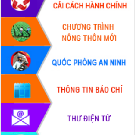
phá cơ chế - Hợp tác công tư
Đề án 06 tạo bước ngoặt đột phá trong
cải cách hành chính tỉnh Đắk Lắk
Kết nối tour, đẩy mạnh chuyển đổi số
để phát triển du lịch Đắk Lắk
Khởi động Dự án Đầu tư xây dựng hạ
tầng kỹ thuật Cụm công nghiệp Tân
Tiến
Gặp mặt các cơ quan báo chí nhân Kỷ
niệm 101 năm Ngày Báo chí Cách
mạng Việt Nam
Đắk Lắk sơ kết 4 năm triển khai thực
hiện Đề án 06 của Chính phủ
Họp báo thông tin về Hội nghị Công bố
Quy hoạch và Xúc tiến đầu tư tỉnh Đắk
Lắk
Khơi thông điểm nghẽn, đẩy nhanh
giải ngân vốn khắc phục thiên tai
HĐND tỉnh thông qua điều chỉnh Quy
hoạch tỉnh thời kỳ 2021-2030