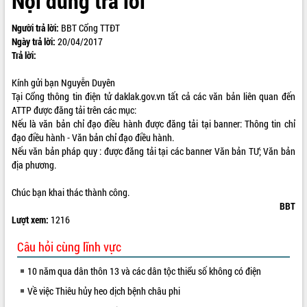
Nội dung trả lời
ĐIỂM TIN VĂN BẢN
Người trả lời:
BBT Cổng TTĐT
Ngày trả lời:
20/04/2017
QUY HOẠCH - KẾ HOẠCH
Trả lời:
Kính gửi bạn Nguyễn Duyên
Tại Cổng thông tin điện tử daklak.gov.vn tất cả các văn bản liên quan đến
ATTP được đăng tải trên các mục:
Nếu là văn bản chỉ đạo điều hành được đăng tải tại banner: Thông tin chỉ
đạo điều hành - Văn bản chỉ đạo điều hành.
Nếu văn bản pháp quy : được đăng tải tại các banner Văn bản TƯ; Văn bản
địa phương.
Chúc bạn khai thác thành công.
BBT
Lượt xem:
1216
Câu hỏi cùng lĩnh vực
10 năm qua dân thôn 13 và các dân tộc thiểu số không có điện
Về việc Thiêu hủy heo dịch bệnh châu phi