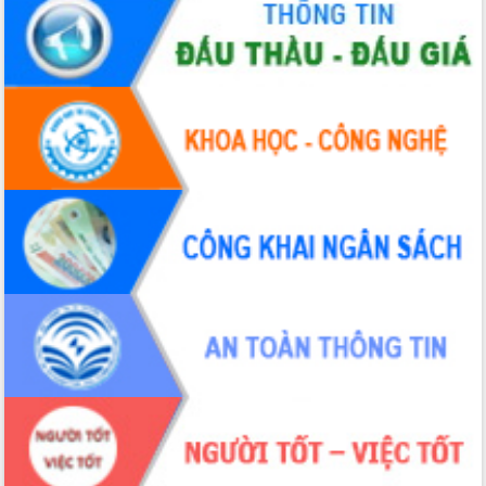
HĐND tỉnh thông qua điều chỉnh Quy
hoạch tỉnh thời kỳ 2021-2030
Hội thảo góp ý hồ sơ điều chỉnh quy
hoạch tỉnh Đắk Lắk thời kỳ 2021-2030,
tầm nhìn đến năm 2050
Nâng cao hiệu quả hoạt động của các
doanh nghiệp nhà nước
Hội nghị triển khai kết nối mạng
truyền số liệu chuyên dùng phục vụ cơ
quan Đảng, Nhà nước
Lễ phát động chuỗi hoạt động chung
tay làm sạch môi trường
Xã Ea Kar bước chuyển mình trong
công tác cải cách hành chính mô hình
mới
UBND tỉnh họp báo định kỳ tháng 4
năm 2026
Hội thảo khoa học “Giải pháp thúc đẩy
phát triển nền kinh tế xanh tại tỉnh
Đắk Lắk”
Tăng cường giám sát, đôn đốc thực