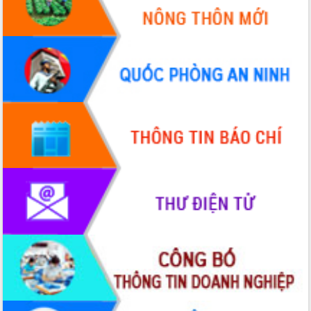
ứng để giữ vững thị trường xuất khẩu
Diễn đàn Kinh tế tư nhân Việt Nam đột
phá cơ chế - Hợp tác công tư
Đề án 06 tạo bước ngoặt đột phá trong
cải cách hành chính tỉnh Đắk Lắk
Kết nối tour, đẩy mạnh chuyển đổi số
để phát triển du lịch Đắk Lắk
Khởi động Dự án Đầu tư xây dựng hạ
tầng kỹ thuật Cụm công nghiệp Tân
Tiến
Gặp mặt các cơ quan báo chí nhân Kỷ
niệm 101 năm Ngày Báo chí Cách
mạng Việt Nam
Đắk Lắk sơ kết 4 năm triển khai thực
hiện Đề án 06 của Chính phủ
Họp báo thông tin về Hội nghị Công bố
Quy hoạch và Xúc tiến đầu tư tỉnh Đắk
Lắk
Khơi thông điểm nghẽn, đẩy nhanh
giải ngân vốn khắc phục thiên tai