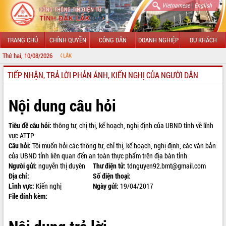
|
Vietnamese
English
TRANG CHỦ
CHÍNH QUYỀN
CÔNG DÂN
DOANH NGHIỆP
DU KHÁCH
Thứ hai, 10/08/2026
CHÀO
TIẾP NHẬN, TRẢ LỜI PHẢN ÁNH, KIẾN NGHỊ CỦA NGƯỜI DÂN
GIỚI THIỆU
LÃNH ĐẠO UBND TỈNH
Nội dung câu hỏi
TIN TỨC SỰ KIỆN
Tiêu đề câu hỏi:
thông tư, chị thị, kế hoạch, nghị định của UBND tỉnh về lĩnh
vực ATTP
SỞ, BAN, NGÀNH
Câu hỏi:
Tôi muốn hỏi các thông tư, chỉ thị, kế hoạch, nghị định, các văn bản
của UBND tỉnh liên quan đến an toàn thực phẩm trên địa bàn tỉnh
UBND CÁC XÃ, PHƯỜNG
Người gửi:
nguyễn thị duyên
Thư điện tử:
tdnguyen92.bmt@gmail.com
Địa chỉ:
Số điện thoại:
THÔNG TIN CHỈ ĐẠO ĐIỀU HÀNH
Lĩnh vực:
Kiến nghị
Ngày gửi:
19/04/2017
File đính kèm:
HỆ THỐNG VĂN BẢN
VĂN BẢN HĐND TỈNH