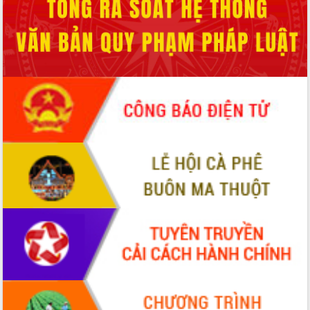
Rà soát, hoàn thiện hệ thống thiết chế
văn hóa, thể thao đáp ứng yêu cầu
phát triển mới
Thường trực HĐND tỉnh Đắk Lắk gặp
mặt Đoàn chuyên gia y tế TP. Hồ Chí
Minh
Lễ truy điệu và an táng hài cốt liệt sĩ
tại Nghĩa trang Liệt sĩ xã Sơn Hòa
Bàn giải pháp tháo gỡ khó khăn trong
xuất khẩu sầu riêng và triển khai quy
định EUDR
Thứ trưởng Bộ Nông nghiệp và Môi
trường Nguyễn Hoàng Hiệp khảo sát
vùng trồng và doanh nghiệp đóng gói
sầu riêng tại Đắk Lắk
Trình diễn nghệ thuật chế biến các
món ăn từ sầu riêng
Đắk Lắk công bố Quy hoạch và xúc
tiến đầu tư tỉnh
Ngành cá ngừ Đắk Lắk chủ động thích