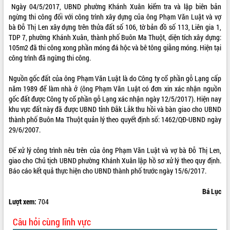
Ngày 04/5/2017, UBND phường Khánh Xuân kiểm tra và lập biên bản
VIDEO
ngừng thi công đối với công trình xây dựng của ông Phạm Văn Luật và vợ
bà Đỗ Thị Len xây dựng trên thửa đất số 106, tờ bản đồ số 113, Liên gia 1,
Loading the player...
TDP 7, phường Khánh Xuân, thành phố Buôn Ma Thuột, diện tích xây dựng:
105m2 đã thi công xong phần móng đá hộc và bê tông giằng móng. Hiện tại
Trailer Lễ hội Sầu riêng Đắk Lắk năm
công trình đã ngừng thi công.
2026
Khám bệnh, cấp phát thuốc miễn phí
Nguồn gốc đất của ông Phạm Văn Luật là do Công ty cổ phần gỗ Lạng cấp
và tặng quà người dân xã Cư Pui
năm 1989 để làm nhà ở (ông Phạm Văn Luật có đơn xin xác nhận nguồn
Hội nghị UBND tỉnh Đắk Lắk thường kỳ
gốc đất được Công ty cổ phần gỗ Lạng xác nhận ngày 12/5/2017). Hiện nay
tháng 7/2026
khu vực đất này đã được UBND tỉnh Đắk Lắk thu hồi và bàn giao cho UBND
Lễ truy tặng danh hiệu “Bà Mẹ Việt
thành phố Buôn Ma Thuột quản lý theo quyết định số: 1462/QĐ-UBND ngày
ALBUM ẢNH
Nam Anh hùng” và trao Huân chương
29/6/2007.
Lao động
Để xử lý công trình nêu trên của ông Phạm Văn Luật và vợ bà Đỗ Thị Len,
UBND tỉnh Đắk Lắk triển khai nhiệm
giao cho Chủ tịch UBND phường Khánh Xuân lập hồ sơ xử lý theo quy định.
vụ 6 tháng cuối năm 2026
Báo cáo kết quả thực hiện cho UBND thành phố trước ngày 15/6/2017.
Kỳ họp thứ Hai, Hội đồng nhân dân
tỉnh khóa XI quyết nghị nhiều nội dung
Bá Lục
quan trọng
Lượt xem:
704
Bí thư Tỉnh ủy Lương Nguyễn Minh
Triết thăm, tặng quà người có công với
Câu hỏi cùng lĩnh vực
cách mạng
LIÊN KẾT WEB