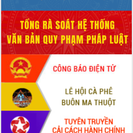
ứng để giữ vững thị trường xuất khẩu
Diễn đàn Kinh tế tư nhân Việt Nam đột
phá cơ chế - Hợp tác công tư
Đề án 06 tạo bước ngoặt đột phá trong
cải cách hành chính tỉnh Đắk Lắk
Kết nối tour, đẩy mạnh chuyển đổi số
để phát triển du lịch Đắk Lắk
Khởi động Dự án Đầu tư xây dựng hạ
tầng kỹ thuật Cụm công nghiệp Tân
Tiến
Gặp mặt các cơ quan báo chí nhân Kỷ
niệm 101 năm Ngày Báo chí Cách
mạng Việt Nam
Đắk Lắk sơ kết 4 năm triển khai thực
hiện Đề án 06 của Chính phủ
Họp báo thông tin về Hội nghị Công bố
Quy hoạch và Xúc tiến đầu tư tỉnh Đắk
Lắk
Khơi thông điểm nghẽn, đẩy nhanh
giải ngân vốn khắc phục thiên tai