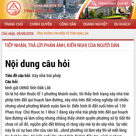
|
Vietnamese
English
TRANG CHỦ
CHÍNH QUYỀN
CÔNG DÂN
DOANH NGHIỆP
DU KHÁCH
Chủ nhật, 09/08/2026
O MỪNG ĐẾN VỚI CỔNG THÔNG TIN ĐIỆN TỬ TỈNH ĐẮK LẮK
TIẾP NHẬN, TRẢ LỜI PHẢN ÁNH, KIẾN NGHỊ CỦA NGƯỜI DÂN
GIỚI THIỆU
LÃNH ĐẠO UBND TỈNH
Nội dung câu hỏi
TIN TỨC SỰ KIỆN
Tiêu đề câu hỏi:
Xây nhà trái phép
Câu hỏi:
SỞ, BAN, NGÀNH
kính gửi UBND tỉnh Đắk Lắk
tôi là hộ dân thuộc tổ 1 phường khánh xuân, tôi thấy tình trạng xây nhà trái
UBND CÁC XÃ, PHƯỜNG
phép trên đất qui hoạch làm đường, xây nhà trên đất nông nghiệp rất nhiều
nhưng ubnd phường khánh xuân làm lơ. Điển hình lô đất cuối hẻm số 139
THÔNG TIN CHỈ ĐẠO ĐIỀU HÀNH
Phan Huy Chú thuoc to 1 khoi 7 đang xây nhà trái phép trên đất qui hoạch
làm đường và làm cống nhưng chẳng thấy chính quyền phường xử lý. Đất thì
HỆ THỐNG VĂN BẢN
chưa có sổ đỏ, nguồn gốc đất không rõ ràng vậy mà tự do xây nhà. Sự việc
này là có sự bao che của cán bộ...ubnd phường cứ làm vậy thì sẽ mất lòng
VĂN BẢN HĐND TỈNH