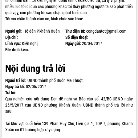
tin ở nhân dân. tôi kiến nghị lên ubnd tỉnh đaklak điều tra, xử lý vi phạm.
nhiều lúc tôi đi qua các phường khác tôi thấy phường người ta sao phát triển
ĐIỂM TIN VĂN BẢN
quá vậy, còn phường tôi sao chậm phát triển quá
Tôi xin chân thành cảm ơn, kính chúc sức khoẻ
QUY HOẠCH - KẾ HOẠCH
Người gửi:
Hộ dân P.khánh Xuân
Thư điện tử:
congdantot@gmail.com
Địa chỉ:
Số điện thoại:
Lĩnh vực:
Kiến nghị
Ngày gửi:
20/04/2017
File đính kèm:
Nội dung trả lời
Người trả lời:
UBND thành phố Buôn Ma Thuột
Ngày trả lời:
02/06/2017
Trả lời:
Qua nghiên cứu nội dung Đơn đề nghị và Báo cáo số: 42/BC-UBND ngày
25/5/2017 của UBND phường Khánh Xuân, UBND thành phố trả lời như
sau:
Tại khu vực cuối hẻm 139 Phan Huy Chú, Liên gia 1, TDP 7, phường Khánh
Xuân có 01 trường hợp xây dựng.