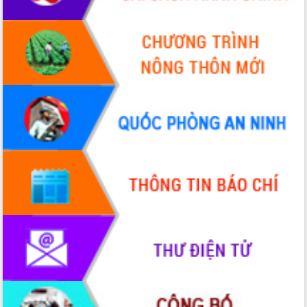
HĐND tỉnh thông qua điều chỉnh Quy
hoạch tỉnh thời kỳ 2021-2030
Hội thảo góp ý hồ sơ điều chỉnh quy
hoạch tỉnh Đắk Lắk thời kỳ 2021-2030,
tầm nhìn đến năm 2050
Nâng cao hiệu quả hoạt động của các
doanh nghiệp nhà nước
Hội nghị triển khai kết nối mạng
truyền số liệu chuyên dùng phục vụ cơ
quan Đảng, Nhà nước
Lễ phát động chuỗi hoạt động chung
tay làm sạch môi trường
Xã Ea Kar bước chuyển mình trong
công tác cải cách hành chính mô hình
mới
UBND tỉnh họp báo định kỳ tháng 4
năm 2026
Hội thảo khoa học “Giải pháp thúc đẩy
phát triển nền kinh tế xanh tại tỉnh
Đắk Lắk”
Tăng cường giám sát, đôn đốc thực