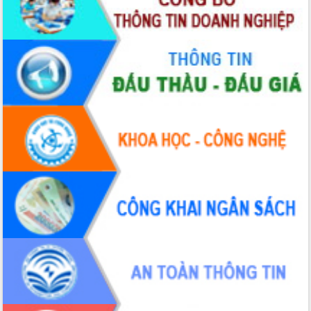
hiện nhiệm vụ quản lý tài sản công
hàng tuần
Tháo gỡ những vướng mắc, đẩy mạnh
công tác cải cách thủ tục hành chính
tại Trung tâm Phục vụ hành chính
công tỉnh
Đắk Lắk: Tôn vinh 46 giải pháp tại Hội
thi Sáng tạo Kỹ thuật 2024 - 2025
Đắk Lắk rà soát, điều chỉnh Đề án 190
về phát triển nuôi trồng thủy sản
Phó Chủ tịch UBND tỉnh Đắk Lắk
Trương Công Thái kiểm tra thực địa
Dự án cao tốc Khánh Hòa - Buôn Ma
Thuột
Định vị cà phê Việt Nam như một “di
sản sống” trong dòng chảy toàn cầu
Xây dựng nông thôn mới: Nâng cao đời
sống người dân từ những mô hình thiết
thực
Quyết liệt tháo gỡ vướng mắc, đẩy