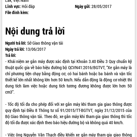
Lắk, Việt Nam
Lĩnh vực:
Hỏi đáp
Ngày gửi:
28/05/2017
ĐIỂM TIN VĂN BẢN
File đính kèm:
QUY HOẠCH - KẾ HOẠCH
Nội dung trả lời
Người trả lời:
Sở Giao thông vận tải
Ngày trả lời:
13/06/2017
Trả lời:
- Khái niệm xe gắn máy được xác định tại Khoản 3.40 Điều 3 Quy chuẩn kỹ
thuật quốc gia về báo hiệu đường bộ QCVN41:2016/BGTVT, “Xe gắn máy là
chỉ phương tiện chạy bằng động cơ, có hai bánh hoặc ba bánh và vận tốc
thiết kế lớn nhất không lớn hơn 50 km/h. Nếu dẫn động là động cơ nhiệt thì
dung tích làm việc hoặc dung tích tương đương không được lớn hơn 50
cm3”.
- Tốc độ tối đa cho phép đối với xe gắn máy khi tham gia giao thông được
quy định tại Điều 8 Thông tư số 91/2015/TT-BGTVT, ngày 31/12/2015 của
Bộ Giao thông vận tải. Theo đó, xe gắn máy khi tham gia giao thông thì tốc
độ tối đa được xác định theo báo hiệu đường bộ và không quá 40 km/h.
- Việc ông Nguyễn Văn Thạch điều khiển xe gắn máy tham gia giao thông