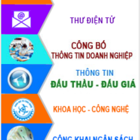
Quy hoạch và Xúc tiến đầu tư tỉnh Đắk
Lắk
Khơi thông điểm nghẽn, đẩy nhanh
giải ngân vốn khắc phục thiên tai
HĐND tỉnh thông qua điều chỉnh Quy
hoạch tỉnh thời kỳ 2021-2030
Hội thảo góp ý hồ sơ điều chỉnh quy
hoạch tỉnh Đắk Lắk thời kỳ 2021-2030,
tầm nhìn đến năm 2050
Nâng cao hiệu quả hoạt động của các
doanh nghiệp nhà nước
Hội nghị triển khai kết nối mạng
truyền số liệu chuyên dùng phục vụ cơ
quan Đảng, Nhà nước
Lễ phát động chuỗi hoạt động chung
tay làm sạch môi trường
Xã Ea Kar bước chuyển mình trong
công tác cải cách hành chính mô hình
mới
UBND tỉnh họp báo định kỳ tháng 4
năm 2026