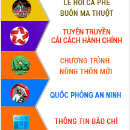
món ăn từ sầu riêng
Đắk Lắk công bố Quy hoạch và xúc
tiến đầu tư tỉnh
Ngành cá ngừ Đắk Lắk chủ động thích
ứng để giữ vững thị trường xuất khẩu
Diễn đàn Kinh tế tư nhân Việt Nam đột
phá cơ chế - Hợp tác công tư
Đề án 06 tạo bước ngoặt đột phá trong
cải cách hành chính tỉnh Đắk Lắk
Kết nối tour, đẩy mạnh chuyển đổi số
để phát triển du lịch Đắk Lắk
Khởi động Dự án Đầu tư xây dựng hạ
tầng kỹ thuật Cụm công nghiệp Tân
Tiến
Gặp mặt các cơ quan báo chí nhân Kỷ
niệm 101 năm Ngày Báo chí Cách
mạng Việt Nam
Đắk Lắk sơ kết 4 năm triển khai thực
hiện Đề án 06 của Chính phủ
Họp báo thông tin về Hội nghị Công bố