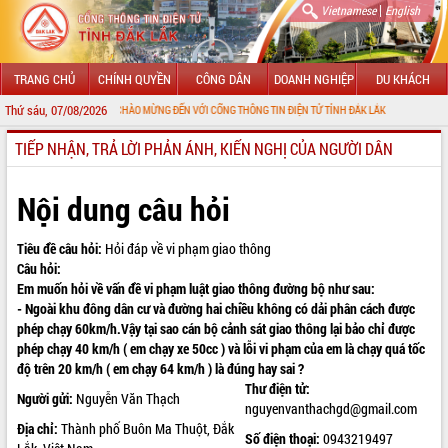
|
Vietnamese
English
TRANG CHỦ
CHÍNH QUYỀN
CÔNG DÂN
DOANH NGHIỆP
DU KHÁCH
Thứ sáu, 07/08/2026
CHÀO MỪNG ĐẾN VỚI CỔNG THÔNG TIN ĐIỆN TỬ TỈNH ĐẮK LẮK
TIẾP NHẬN, TRẢ LỜI PHẢN ÁNH, KIẾN NGHỊ CỦA NGƯỜI DÂN
GIỚI THIỆU
LÃNH ĐẠO UBND TỈNH
Nội dung câu hỏi
TIN TỨC SỰ KIỆN
Tiêu đề câu hỏi:
Hỏi đáp về vi phạm giao thông
Câu hỏi:
SỞ, BAN, NGÀNH
Em muốn hỏi về vấn đề vi phạm luật giao thông đường bộ như sau:
- Ngoài khu đông dân cư và đường hai chiều không có dải phân cách được
UBND CÁC XÃ, PHƯỜNG
phép chạy 60km/h.Vậy tại sao cán bộ cảnh sát giao thông lại bảo chỉ được
phép chạy 40 km/h ( em chạy xe 50cc ) và lỗi vi phạm của em là chạy quá tốc
THÔNG TIN CHỈ ĐẠO ĐIỀU HÀNH
độ trên 20 km/h ( em chạy 64 km/h ) là đúng hay sai ?
Thư điện tử:
HỆ THỐNG VĂN BẢN
Người gửi:
Nguyễn Văn Thạch
nguyenvanthachgd@gmail.com
Địa chỉ:
Thành phố Buôn Ma Thuột, Đắk
VĂN BẢN HĐND TỈNH
Số điện thoại:
0943219497