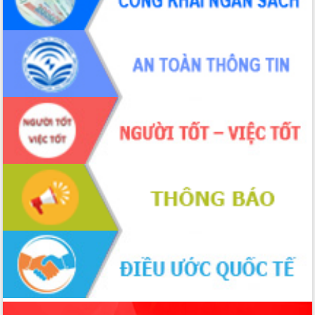
Hội thảo khoa học “Giải pháp thúc đẩy
phát triển nền kinh tế xanh tại tỉnh
Đắk Lắk”
Tăng cường giám sát, đôn đốc thực
hiện nhiệm vụ quản lý tài sản công
hàng tuần
Tháo gỡ những vướng mắc, đẩy mạnh
công tác cải cách thủ tục hành chính
tại Trung tâm Phục vụ hành chính
công tỉnh
Đắk Lắk: Tôn vinh 46 giải pháp tại Hội
thi Sáng tạo Kỹ thuật 2024 - 2025
Đắk Lắk rà soát, điều chỉnh Đề án 190
về phát triển nuôi trồng thủy sản
Phó Chủ tịch UBND tỉnh Đắk Lắk
Trương Công Thái kiểm tra thực địa
Dự án cao tốc Khánh Hòa - Buôn Ma
Thuột
Định vị cà phê Việt Nam như một “di
sản sống” trong dòng chảy toàn cầu