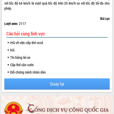
với tốc độ 64 km/h là vượt quá tốc độ trên 20 km/h so với tốc độ tối đa cho
VIDEO
phép.
Bá Lục
Lượt xem:
2117
Câu hỏi cùng lĩnh vực
Hỏi về việc cấp thẻ cccd
hỏi
Thi bằng lái xe
Khám bệnh, cấp phát thuốc miễn phí
và tặng quà người dân xã Cư Pui
Cấp thẻ căn cước
Hội nghị UBND tỉnh Đắk Lắk thường kỳ
Đổi chứng minh nhân dân
tháng 7/2026
Lễ truy tặng danh hiệu “Bà Mẹ Việt
Quay lại
Nam Anh hùng” và trao Huân chương
Lao động
ALBUM ẢNH
UBND tỉnh Đắk Lắk triển khai nhiệm
vụ 6 tháng cuối năm 2026
Kỳ họp thứ Hai, Hội đồng nhân dân
tỉnh khóa XI quyết nghị nhiều nội dung