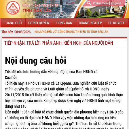
|
Vietnamese
English
TRANG CHỦ
CHÍNH QUYỀN
CÔNG DÂN
DOANH NGHIỆP
DU KHÁCH
Thứ bảy, 08/08/2026
CHÀO MỪNG ĐẾN VỚI CỔNG THÔNG TIN ĐIỆN TỬ TỈNH ĐẮK LẮK
TIẾP NHẬN, TRẢ LỜI PHẢN ÁNH, KIẾN NGHỊ CỦA NGƯỜI DÂN
GIỚI THIỆU
LÃNH ĐẠO UBND TỈNH
Nội dung câu hỏi
TIN TỨC SỰ KIỆN
Tiêu đề câu hỏi:
hướng dẫn về hoạt động của Ban HĐND xã
Câu hỏi:
SỞ, BAN, NGÀNH
Tôi hiện nay là Phó CT HĐND xã EaKppam. Qua nghiên cứu luật tổ chức
chính quyền địa phương và Luật giám sát Quốc hội và HĐND ngày
UBND CÁC XÃ, PHƯỜNG
20/11/2015 tôi xét thấy có một số điểm còn băn khoăn trong quá trình thực
hiện nhiệm vụ của mình. Xin phép được kiến nghị với HĐND tỉnh một số nội
THÔNG TIN CHỈ ĐẠO ĐIỀU HÀNH
dung như sau:
kiến nghị 1: Căn cứ luật tổ chức chính quyền địa phương hiện nay HĐND cấp
HỆ THỐNG VĂN BẢN
xã không có tổ đại biểu HĐND. Như vậy việc những đại biểu ứng cử trên
cùng một đơn vị bầu cử không biết gọi là gì?. Thứ hai: là rất khó khăn trong
VĂN BẢN HĐND TỈNH