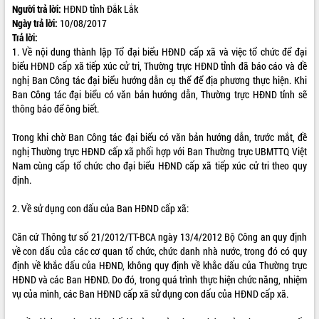
Người trả lời:
HĐND tỉnh Đắk Lắk
VIDEO
Ngày trả lời:
10/08/2017
Trả lời:
1. Về nội dung thành lập Tổ đại biểu HĐND cấp xã và việc tổ chức để đại
biểu HĐND cấp xã tiếp xúc cử tri, Thường trực HĐND tỉnh đã báo cáo và đề
nghị Ban Công tác đại biểu hướng dẫn cụ thể để địa phương thực hiện. Khi
Ban Công tác đại biểu có văn bản hướng dẫn, Thường trực HĐND tỉnh sẽ
thông báo để ông biết.
Trong khi chờ Ban Công tác đại biểu có văn bản hướng dẫn, trước mắt, đề
nghị Thường trực HĐND cấp xã phối hợp với Ban Thường trực UBMTTQ Việt
Khám bệnh, cấp phát thuốc miễn phí
Nam cùng cấp tổ chức cho đại biểu HĐND cấp xã tiếp xúc cử tri theo quy
và tặng quà người dân xã Cư Pui
định.
Hội nghị UBND tỉnh Đắk Lắk thường kỳ
tháng 7/2026
2. Về sử dụng con dấu của Ban HĐND cấp xã:
Lễ truy tặng danh hiệu “Bà Mẹ Việt
Căn cứ Thông tư số 21/2012/TT-BCA ngày 13/4/2012 Bộ Công an quy định
Nam Anh hùng” và trao Huân chương
về con dấu của các cơ quan tổ chức, chức danh nhà nước, trong đó có quy
Lao động
định về khắc dấu của HĐND, không quy định về khắc dấu của Thường trực
ALBUM ẢNH
UBND tỉnh Đắk Lắk triển khai nhiệm
HĐND và các Ban HĐND. Do đó, trong quá trình thực hiện chức năng, nhiệm
vụ 6 tháng cuối năm 2026
vụ của mình, các Ban HĐND cấp xã sử dụng con dấu của HĐND cấp xã.
Kỳ họp thứ Hai, Hội đồng nhân dân
tỉnh khóa XI quyết nghị nhiều nội dung