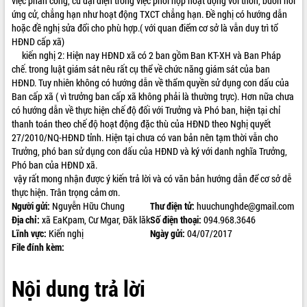
việc phân công, cử đại diện trong việc phối hợp hoạt động với thôn, buôn nới
ứng cử, chẳng hạn như hoạt động TXCT chẳng hạn. Đề nghị có hướng dẫn
ĐIỂM TIN VĂN BẢN
hoặc đề nghị sửa đổi cho phù hợp.( với quan điểm cơ sở là vẫn duy trì tổ
HĐND cấp xã)
QUY HOẠCH - KẾ HOẠCH
kiến nghị 2: Hiện nay HĐND xã có 2 ban gồm Ban KT-XH và Ban Pháp
chế. trong luật giám sát nêu rất cụ thể về chức năng giám sát của ban
HĐND. Tuy nhiên không có hướng dẫn về thẩm quyền sử dụng con dấu của
Ban cấp xã ( vì trưởng ban cấp xã không phải là thường trực). Hơn nữa chưa
có hướng dẫn về thực hiện chế độ đối với Trưởng và Phó ban, hiện tại chỉ
thanh toán theo chế độ hoạt động đặc thù của HĐND theo Nghị quyết
27/2010/NQ-HĐND tỉnh. Hiện tại chưa có van bản nên tạm thời vẫn cho
Trưởng, phó ban sử dụng con dấu của HĐND và ký với danh nghĩa Trưởng,
Phó ban của HĐND xã.
vậy rất mong nhận được ý kiến trả lời và có văn bản hướng dẫn để cơ sở dễ
thực hiện. Trân trọng cảm ơn.
Người gửi:
Nguyễn Hữu Chung
Thư điện tử:
huuchunghde@gmail.com
Địa chỉ:
xã EaKpam, Cư Mgar, Đăk lăk
Số điện thoại:
094.968.3646
Lĩnh vực:
Kiến nghị
Ngày gửi:
04/07/2017
File đính kèm:
Nội dung trả lời