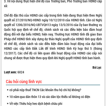
3. Về nội dung thực hiện chế độ của Trưởng ban, Phó Trưởng ban HĐND cấp
quan trọng
xã:
Bí thư Tỉnh ủy Lương Nguyễn Minh
Triết thăm, tặng quà người có công với
Chế độ đặc thù của HĐND các cấp trong tỉnh hiện đang thực hiện theo Nghị
cách mạng
quyết số 27/2010/NQ-HĐND ngày 10/12/2010 của HĐND tỉnh. Căn cứ Nghị
quyết số 1206/2016/NQ-UBTVQH13 ngày 13/5/2016 của Ủy ban thường vụ
Rà soát, hoàn thiện hệ thống thiết chế
Quốc hội quy định về chế độ, chính sách và các điều kiện bảo đảm hoạt
văn hóa, thể thao đáp ứng yêu cầu
LIÊN KẾT WEB
động đối với đại biểu HĐND, hiện nay, Thường trực HĐND tỉnh đã giao Ban
phát triển mới
Pháp chế HĐND tỉnh xây dựng dự thảo Nghị quyết của HĐND tỉnh quy định
Thường trực HĐND tỉnh Đắk Lắk gặp
về chế độ, chính sách và các điều kiện đảm bảo hoạt động của đại biểu
mặt Đoàn chuyên gia y tế TP. Hồ Chí
HĐND các cấp tỉnh Đắk Lắk để trình HĐND tỉnh Kỳ họp thứ 5 (tháng
Minh
12/2017). Các chế độ có liên quan đến hoạt động của HĐND các cấp nói
Lễ truy điệu và an táng hài cốt liệt sĩ
chung sẽ được thực hiện theo quy định khi Nghị quyết HĐND tỉnh ban hành.
tại Nghĩa trang Liệt sĩ xã Sơn Hòa
Bàn giải pháp tháo gỡ khó khăn trong
Bá Lục
xuất khẩu sầu riêng và triển khai quy
Lượt xem:
6024
định EUDR
Câu hỏi cùng lĩnh vực
Thứ trưởng Bộ Nông nghiệp và Môi
trường Nguyễn Hoàng Hiệp khảo sát
có phải nộp thuế TNCN Các khoản thu hộ chi hộ không?
vùng trồng và doanh nghiệp đóng gói
sầu riêng tại Đắk Lắk
10 năm qua dân thôn 13 và các dân tộc thiểu số không có điện
Trình diễn nghệ thuật chế biến các
Về việc Thiêu hủy heo dịch bệnh châu phi