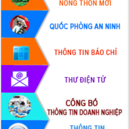
Hội thảo khoa học “Giải pháp thúc đẩy
phát triển nền kinh tế xanh tại tỉnh
Đắk Lắk”
Tăng cường giám sát, đôn đốc thực
hiện nhiệm vụ quản lý tài sản công
hàng tuần
Tháo gỡ những vướng mắc, đẩy mạnh
công tác cải cách thủ tục hành chính
tại Trung tâm Phục vụ hành chính
công tỉnh
Đắk Lắk: Tôn vinh 46 giải pháp tại Hội
thi Sáng tạo Kỹ thuật 2024 - 2025
Đắk Lắk rà soát, điều chỉnh Đề án 190
về phát triển nuôi trồng thủy sản
Phó Chủ tịch UBND tỉnh Đắk Lắk
Trương Công Thái kiểm tra thực địa
Dự án cao tốc Khánh Hòa - Buôn Ma
Thuột
Định vị cà phê Việt Nam như một “di
sản sống” trong dòng chảy toàn cầu