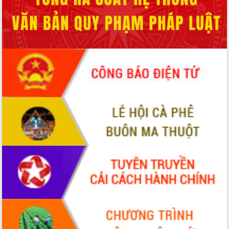
Quy hoạch và Xúc tiến đầu tư tỉnh Đắk
Lắk
Khơi thông điểm nghẽn, đẩy nhanh
giải ngân vốn khắc phục thiên tai
HĐND tỉnh thông qua điều chỉnh Quy
hoạch tỉnh thời kỳ 2021-2030
Hội thảo góp ý hồ sơ điều chỉnh quy
hoạch tỉnh Đắk Lắk thời kỳ 2021-2030,
tầm nhìn đến năm 2050
Nâng cao hiệu quả hoạt động của các
doanh nghiệp nhà nước
Hội nghị triển khai kết nối mạng
truyền số liệu chuyên dùng phục vụ cơ
quan Đảng, Nhà nước
Lễ phát động chuỗi hoạt động chung
tay làm sạch môi trường
Xã Ea Kar bước chuyển mình trong
công tác cải cách hành chính mô hình
mới
UBND tỉnh họp báo định kỳ tháng 4
năm 2026