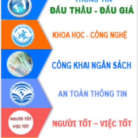
Xây dựng nông thôn mới: Nâng cao đời
sống người dân từ những mô hình thiết
thực
Quyết liệt tháo gỡ vướng mắc, đẩy
nhanh tiến độ các dự án trọng điểm
trong Khu kinh tế Nam Phú Yên
Hòn Yến phát triển du lịch gắn với bảo
tồn biển
Lấy ý kiến điều chỉnh Quy hoạch tỉnh
Đắk Lắk thời kỳ 2021-2030, tầm nhìn
đến năm 2050
Phát động chiến dịch 30 ngày đêm
giải phóng mặt bằng Tuyến đường bộ
ven biển
Đắk Lắk nỗ lực thúc đẩy tăng trưởng
kinh tế từ 10% trở lên trong Quý
II/2026
Đắk Lắk ký kết thỏa thuận hợp tác về
chuyển đổi số giai đoạn 2026 – 2030
với Tập đoàn Bưu chính Viễn thông
Việt Nam