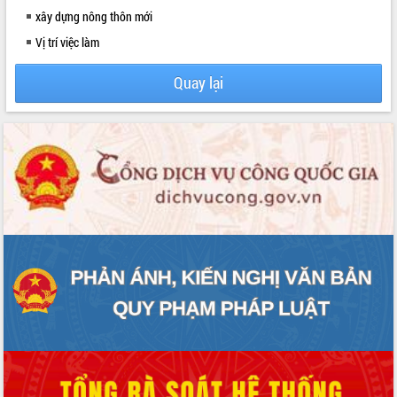
món ăn từ sầu riêng
xây dựng nông thôn mới
Đắk Lắk công bố Quy hoạch và xúc
Vị trí việc làm
tiến đầu tư tỉnh
Ngành cá ngừ Đắk Lắk chủ động thích
Quay lại
ứng để giữ vững thị trường xuất khẩu
Diễn đàn Kinh tế tư nhân Việt Nam đột
phá cơ chế - Hợp tác công tư
Đề án 06 tạo bước ngoặt đột phá trong
cải cách hành chính tỉnh Đắk Lắk
Kết nối tour, đẩy mạnh chuyển đổi số
để phát triển du lịch Đắk Lắk
Khởi động Dự án Đầu tư xây dựng hạ
tầng kỹ thuật Cụm công nghiệp Tân
Tiến
Gặp mặt các cơ quan báo chí nhân Kỷ
niệm 101 năm Ngày Báo chí Cách
mạng Việt Nam
Đắk Lắk sơ kết 4 năm triển khai thực
hiện Đề án 06 của Chính phủ
Họp báo thông tin về Hội nghị Công bố