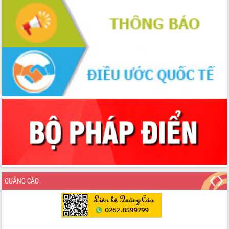
Thứ trưởng Bộ Y tế làm việc với tỉnh
Đắk Lắk về phát triển nhân lực y tế
cho trạm y tế cấp xã
Du lịch Đắk Lắk nâng tầm trải nghiệm
du khách thông qua Hệ thống cơ sở dữ
liệu và Bản đồ số
Tập huấn ứng dụng trí tuệ nhân tạo (AI)
trong thương mại điện tử năm 2026
Đoàn đại biểu Quốc hội tỉnh Đắk Lắk
trao đổi thông tin trước Kỳ họp thứ
nhất, Quốc hội khóa XVI
Quyết liệt cải cách hành chính, khơi
thông nguồn lực phát triển
Nâng cao hiệu lực, hiệu quả HĐND
tỉnh thông qua hiện đại hóa hành chính
Xã Ea Phê gắn cải cách hành chính với
QUẢNG CÁO
chuyển đổi số
Phó Chủ tịch Thường trực UBND tỉnh
Hồ Thị Nguyên Thảo làm việc tại Trung
tâm Phục vụ hành chính công xã Ea
Phê