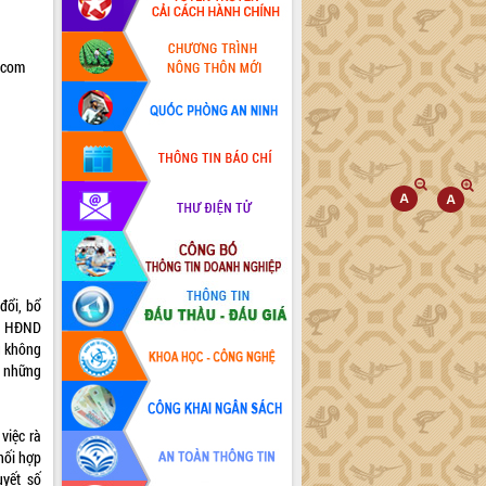
.com
đổi, bổ
ủa HĐND
g không
à những
việc rà
hối hợp
yết số