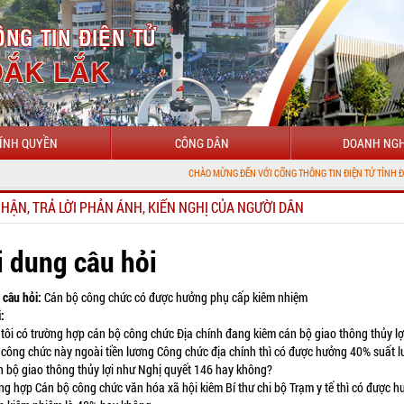
ÍNH QUYỀN
CÔNG DÂN
DOANH NGH
CHÀO MỪNG ĐẾN VỚI CỔNG THÔNG TIN ĐIỆN TỬ TỈNH ĐẮK LẮK
NHẬN, TRẢ LỜI PHẢN ÁNH, KIẾN NGHỊ CỦA NGƯỜI DÂN
i dung câu hỏi
 câu hỏi:
Cán bộ công chức có được hưởng phụ cấp kiêm nhiệm
:
 tôi có trường hợp cán bộ công chức Địa chính đang kiêm cán bộ giao thông thủy lợ
 công chức này ngoài tiền lương Công chức địa chính thì có được hưởng 40% suất 
n bộ giao thông thủy lợi như Nghị quyết 146 hay không?
ờng hợp Cán bộ công chức văn hóa xã hội kiêm Bí thư chi bộ Trạm y tế thì có được 