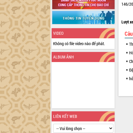
146/20
Lượt x
Câu
VIDEO
Không có file video nào để phát.
Th
Hỏ
ALBUM ẢNH
Ch
Đặ
hỏ
LIÊN KẾT WEB