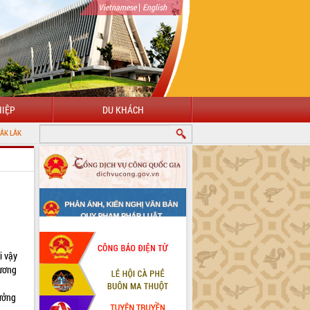
|
Vietnamese
English
IỆP
DU KHÁCH
i vậy
lương
hưởng