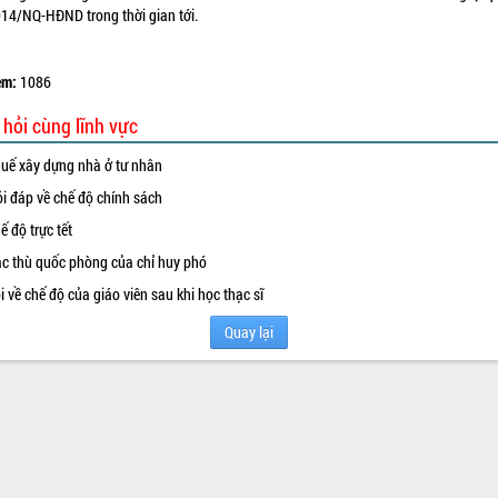
14/NQ-HĐND trong thời gian tới.
em:
1086
 hỏi cùng lĩnh vực
uế xây dựng nhà ở tư nhân
i đáp về chế độ chính sách
ế độ trực tết
c thù quốc phòng của chỉ huy phó
i về chế độ của giáo viên sau khi học thạc sĩ
Quay lại