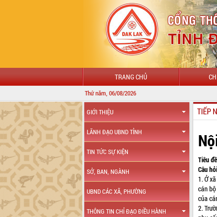
TRANG CHỦ
CH
Thứ năm, 06/08/2026
TIẾP 
GIỚI THIỆU
LÃNH ĐẠO UBND TỈNH
Nộ
TIN TỨC SỰ KIỆN
Tiêu đề
Câu hỏi
SỞ, BAN, NGÀNH
1. Ở xã
cán bộ
UBND CÁC XÃ, PHƯỜNG
của cá
2. Trư
THÔNG TIN CHỈ ĐẠO ĐIỀU HÀNH