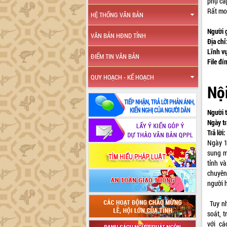
phụ cấ
Rất mo
HỆ THỐNG VĂN BẢN
Người 
VĂN BẢN HĐND TỈNH
Địa chỉ
Lĩnh v
ĐIỂM TIN VĂN BẢN
File đí
QUY HOẠCH - KẾ HOẠCH
Nội
Người t
Ngày tr
Trả lời:
Ngày 1
sung m
tỉnh v
chuyên
người 
Tuy nh
soát, 
với c