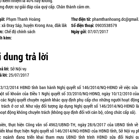
p kiêm nhiệm là 40% hay không.
ng được sự giải đáp của quý cấp. Chân thành cảm ơn.
gửi:
Phạm Thanh Hoàng
Thư điện tử:
phamthanhoang.dc@gmail
:
xã Đray Sáp, huyện Krong Ana, đăk lăk
Số điện thoại:
0903538579
ực:
Chế độ chính sách
Ngày gửi:
07/07/2017
nh kèm:
 dung trả lời
rả lời:
Sở Nội vụ
ả lời:
25/07/2017
3/12/2014 HĐND tỉnh ban hành Nghị quyết số 146/2014/NQ-HĐND về việc sửa 
ột số khoản của Điều 1 Nghị quyết số 33/2010/NQ-HĐND, ngày 10/12/2010 c
à các Nghị quyết chuyên ngành khác quy định phụ cấp cho những người hoạt độn
 trách ở cơ sở. Như vậy đối tượng áp dụng Nghị quyết số 146/2014/NQ-HĐND l
hoạt động không chuyên trách (không quy định đối với cán bộ, công chức cấp xã).
iên, thực hiện Công văn số 4962/UBND-TH, ngày 28/6/2017 của UBND tỉnh về 
triển khai thực hiện Nghị quyết số 146/2014/NQ-HĐND của HĐND tỉnh, Sở Nội vụ p
ác ngành đang triển khai tham mưu UBND tỉnh trình HĐND sửa đổi Nghị qu