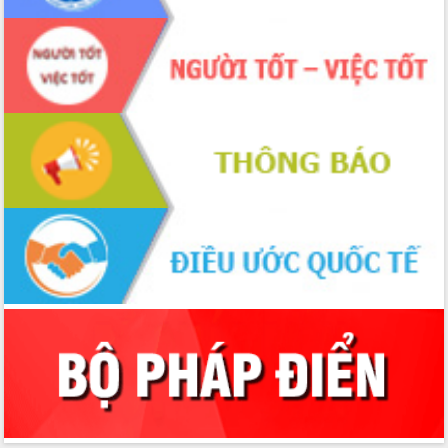
Hòn Yến phát triển du lịch gắn với bảo
tồn biển
Lấy ý kiến điều chỉnh Quy hoạch tỉnh
Đắk Lắk thời kỳ 2021-2030, tầm nhìn
đến năm 2050
Phát động chiến dịch 30 ngày đêm
giải phóng mặt bằng Tuyến đường bộ
ven biển
Đắk Lắk nỗ lực thúc đẩy tăng trưởng
kinh tế từ 10% trở lên trong Quý
II/2026
Đắk Lắk ký kết thỏa thuận hợp tác về
chuyển đổi số giai đoạn 2026 – 2030
với Tập đoàn Bưu chính Viễn thông
Việt Nam
Thứ trưởng Bộ Y tế làm việc với tỉnh
Đắk Lắk về phát triển nhân lực y tế
cho trạm y tế cấp xã
Du lịch Đắk Lắk nâng tầm trải nghiệm
du khách thông qua Hệ thống cơ sở dữ
liệu và Bản đồ số