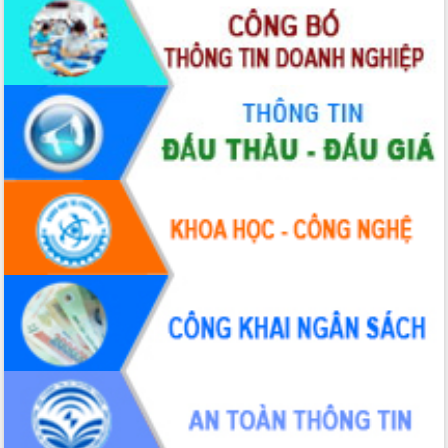
Tháo gỡ những vướng mắc, đẩy mạnh
công tác cải cách thủ tục hành chính
tại Trung tâm Phục vụ hành chính
công tỉnh
Đắk Lắk: Tôn vinh 46 giải pháp tại Hội
thi Sáng tạo Kỹ thuật 2024 - 2025
Đắk Lắk rà soát, điều chỉnh Đề án 190
về phát triển nuôi trồng thủy sản
Phó Chủ tịch UBND tỉnh Đắk Lắk
Trương Công Thái kiểm tra thực địa
Dự án cao tốc Khánh Hòa - Buôn Ma
Thuột
Định vị cà phê Việt Nam như một “di
sản sống” trong dòng chảy toàn cầu
Xây dựng nông thôn mới: Nâng cao đời
sống người dân từ những mô hình thiết
thực
Quyết liệt tháo gỡ vướng mắc, đẩy
nhanh tiến độ các dự án trọng điểm
trong Khu kinh tế Nam Phú Yên