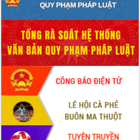
phá cơ chế - Hợp tác công tư
Đề án 06 tạo bước ngoặt đột phá trong
cải cách hành chính tỉnh Đắk Lắk
Kết nối tour, đẩy mạnh chuyển đổi số
để phát triển du lịch Đắk Lắk
Khởi động Dự án Đầu tư xây dựng hạ
tầng kỹ thuật Cụm công nghiệp Tân
Tiến
Gặp mặt các cơ quan báo chí nhân Kỷ
niệm 101 năm Ngày Báo chí Cách
mạng Việt Nam
Đắk Lắk sơ kết 4 năm triển khai thực
hiện Đề án 06 của Chính phủ
Họp báo thông tin về Hội nghị Công bố
Quy hoạch và Xúc tiến đầu tư tỉnh Đắk
Lắk
Khơi thông điểm nghẽn, đẩy nhanh
giải ngân vốn khắc phục thiên tai
HĐND tỉnh thông qua điều chỉnh Quy
hoạch tỉnh thời kỳ 2021-2030