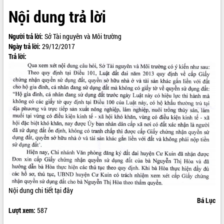
Nội dung trả lời
VIDEO
Loading the player...
Người trả lời:
Sở Tài nguyên và Môi trường
Ngày trả lời:
29/12/2017
Khám bệnh, cấp phát thuốc miễn phí
Trả lời:
và tặng quà người dân xã Cư Pui
Hội nghị UBND tỉnh Đắk Lắk thường kỳ
tháng 7/2026
Lễ truy tặng danh hiệu “Bà Mẹ Việt
Nam Anh hùng” và trao Huân chương
Lao động
ALBUM ẢNH
UBND tỉnh Đắk Lắk triển khai nhiệm
vụ 6 tháng cuối năm 2026
Kỳ họp thứ Hai, Hội đồng nhân dân
tỉnh khóa XI quyết nghị nhiều nội dung
quan trọng
Bí thư Tỉnh ủy Lương Nguyễn Minh
Nội dung chi tiết
tại đây
Triết thăm, tặng quà người có công với
Bá Lục
cách mạng
Lượt xem:
587
Rà soát, hoàn thiện hệ thống thiết chế
văn hóa, thể thao đáp ứng yêu cầu
LIÊN KẾT WEB