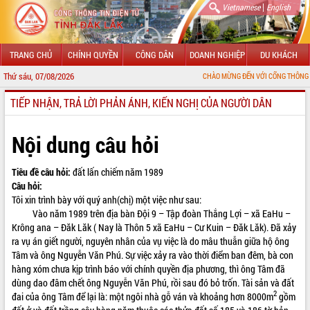
|
Vietnamese
English
TRANG CHỦ
CHÍNH QUYỀN
CÔNG DÂN
DOANH NGHIỆP
DU KHÁCH
Thứ sáu, 07/08/2026
CHÀO MỪNG ĐẾN VỚI CỔNG THÔNG TIN ĐIỆN T
TIẾP NHẬN, TRẢ LỜI PHẢN ÁNH, KIẾN NGHỊ CỦA NGƯỜI DÂN
GIỚI THIỆU
LÃNH ĐẠO UBND TỈNH
Nội dung câu hỏi
TIN TỨC SỰ KIỆN
Tiêu đề câu hỏi:
đất lấn chiếm năm 1989
Câu hỏi:
SỞ, BAN, NGÀNH
Tôi xin trình bày với quý anh(chị) một việc như sau:
Vào năm 1989 trên địa bàn Đội 9 – Tập đoàn Thắng Lợi – xã EaHu –
UBND CÁC XÃ, PHƯỜNG
Krông ana – Đăk Lăk ( Nay là Thôn 5 xã EaHu – Cư Kuin – Đăk Lăk). Đã xảy
ra vụ án giết người, nguyên nhân của vụ việc là do mâu thuẫn giữa hộ ông
THÔNG TIN CHỈ ĐẠO ĐIỀU HÀNH
Tâm và ông Nguyễn Văn Phú. Sự việc xảy ra vào thời điểm ban đêm, bà con
hàng xóm chưa kịp trình báo với chính quyền địa phương, thì ông Tâm đã
HỆ THỐNG VĂN BẢN
dùng dao đâm chết ông Nguyễn Văn Phú, rồi sau đó bỏ trốn. Tài sản và đất
2
đai của ông Tâm để lại là: một ngôi nhà gỗ ván và khoảng hơn 8000m
gồm
VĂN BẢN HĐND TỈNH