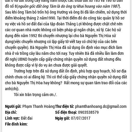
đất ở và đất trồng cây hàng năm thuộc các thửa đất số 185 và 186 tờ bản
đồ số 8(
nguồn gốc đất ông Tâm là do ông tự khai hoang vào năm 1987
).
ĐIỂM TIN VĂN BẢN
Sau khi ông Tâm bỏ trốn hộ ông Hướng và ông Bi đã lấn chiếm, sử dụng thời
điểm khoảng tháng 2 năm1990. Tại thời điểm đó do công tác quản lý hồ sơ
QUY HOẠCH - KẾ HOẠCH
vụ việc và hồ sơ đất đai của tập đoàn Thắng Lợi không được chặt chẽ nên
các cơ quan nhà nước không có biện pháp gì ngăn chặn, xử lý. Các hộ sử
dụng đến năm 1992 thì chuyển nhượng lại cho bà Nguyễn Thị Hòa sử
dụng(việc chuyển nhượng có lập giấy tờ viết tay có chữ ký của các bên
chuyển quyền). Bà Nguyễn Thị Hòa đã sử dụng ổn định vào mục đích làm
nhà ở và trồng cây lâu năm cho tới nay. Tuy nhiên Bà đã nhiều lần làm đơn
đề nghị UBND huyện cấp giấy chứng nhận quyền sử dụng đất nhưng đều
không được cấp vì lý do vụ án chưa được giải quyết.
Trường hợp trên đã sử dụng đất ổn định, phù hợp quy hoạch, hồ sơ địa
chính chưa có ai đăng ký. Thì có thể cấp giấy chứng nhận quyền sử dụng đất
cho bà Nguyễn Thị Hòa hay không? Rất mong sự quan tâm trao đổi của các
anh(chị).
Tôi xin trân trọng cảm ơn./.
Người gửi:
Phạm Thanh Hoàng
Thư điện tử:
phamthanhoang.dc@gmail.com
Địa chỉ:
Số điện thoại:
0903538579
Lĩnh vực:
Đất đai
Ngày gửi:
07/07/2017
File đính kèm: