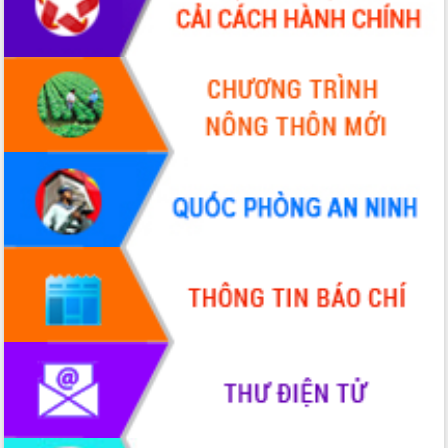
Hội thảo góp ý hồ sơ điều chỉnh quy
hoạch tỉnh Đắk Lắk thời kỳ 2021-2030,
tầm nhìn đến năm 2050
Nâng cao hiệu quả hoạt động của các
doanh nghiệp nhà nước
Hội nghị triển khai kết nối mạng
truyền số liệu chuyên dùng phục vụ cơ
quan Đảng, Nhà nước
Lễ phát động chuỗi hoạt động chung
tay làm sạch môi trường
Xã Ea Kar bước chuyển mình trong
công tác cải cách hành chính mô hình
mới
UBND tỉnh họp báo định kỳ tháng 4
năm 2026
Hội thảo khoa học “Giải pháp thúc đẩy
phát triển nền kinh tế xanh tại tỉnh
Đắk Lắk”
Tăng cường giám sát, đôn đốc thực
hiện nhiệm vụ quản lý tài sản công
hàng tuần