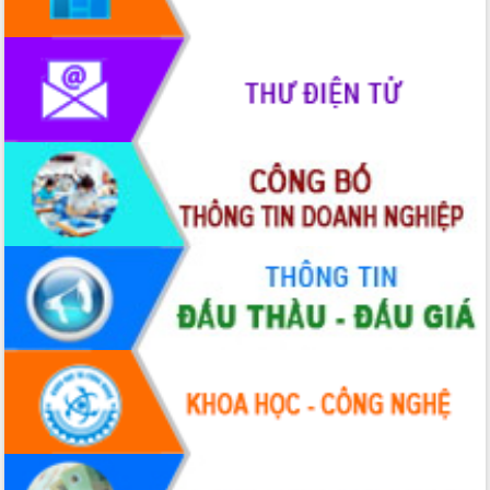
hiện Đề án 06 của Chính phủ
Họp báo thông tin về Hội nghị Công bố
Quy hoạch và Xúc tiến đầu tư tỉnh Đắk
Lắk
Khơi thông điểm nghẽn, đẩy nhanh
giải ngân vốn khắc phục thiên tai
HĐND tỉnh thông qua điều chỉnh Quy
hoạch tỉnh thời kỳ 2021-2030
Hội thảo góp ý hồ sơ điều chỉnh quy
hoạch tỉnh Đắk Lắk thời kỳ 2021-2030,
tầm nhìn đến năm 2050
Nâng cao hiệu quả hoạt động của các
doanh nghiệp nhà nước
Hội nghị triển khai kết nối mạng
truyền số liệu chuyên dùng phục vụ cơ
quan Đảng, Nhà nước
Lễ phát động chuỗi hoạt động chung
tay làm sạch môi trường
Xã Ea Kar bước chuyển mình trong
công tác cải cách hành chính mô hình
mới