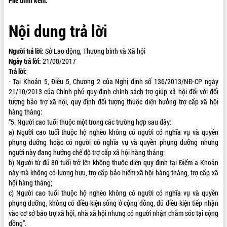
File đính kèm:
ĐIỂM TIN VĂN BẢN
Nội dung trả lời
QUY HOẠCH - KẾ HOẠCH
Người trả lời:
Sở Lao động, Thương binh và Xã hội
Ngày trả lời:
21/08/2017
Trả lời:
- Tại Khoản 5, Điều 5, Chương 2 của Nghị định số 136/2013/NĐ-CP ngày
21/10/2013 của Chính phủ quy định chính sách trợ giúp xã hội đối với đối
tượng bảo trợ xã hội, quy định đối tượng thuộc diện hưởng trợ cấp xã hội
hàng tháng:
“5. Người cao tuổi thuộc một trong các trường hợp sau đây:
a) Người cao tuổi thuộc hộ nghèo không có người có nghĩa vụ và quyền
phụng dưỡng hoặc có người có nghĩa vụ và quyền phụng dưỡng nhưng
người này đang hưởng chế độ trợ cấp xã hội hàng tháng;
b) Người từ đủ 80 tuổi trở lên không thuộc diện quy định tại Điểm a Khoản
này mà không có lương hưu, trợ cấp bảo hiểm xã hội hàng tháng, trợ cấp xã
hội hàng tháng;
c) Người cao tuổi thuộc hộ nghèo không có người có nghĩa vụ và quyền
phụng dưỡng, không có điều kiện sống ở cộng đồng, đủ điều kiện tiếp nhận
vào cơ sở bảo trợ xã hội, nhà xã hội nhưng có người nhận chăm sóc tại cộng
đồng”.