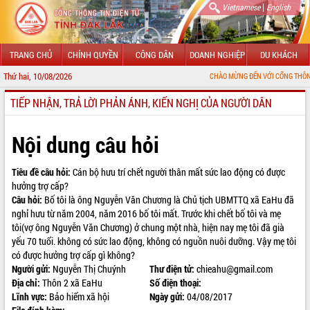
|
Vietnamese
English
TRANG CHỦ
CHÍNH QUYỀN
CÔNG DÂN
DOANH NGHIỆP
DU KHÁCH
Thứ hai, 10/08/2026
CHÀO MỪNG ĐẾN VỚI CỔNG THÔNG TIN ĐI
TIẾP NHẬN, TRẢ LỜI PHẢN ÁNH, KIẾN NGHỊ CỦA NGƯỜI DÂN
GIỚI THIỆU
LÃNH ĐẠO UBND TỈNH
Nội dung câu hỏi
TIN TỨC SỰ KIỆN
Tiêu đề câu hỏi:
Cán bộ hưu trí chết người thân mất sức lao động có được
hưởng trợ cấp?
SỞ, BAN, NGÀNH
Câu hỏi:
Bố tôi là ông Nguyễn Văn Chương là Chủ tịch UBMTTQ xã EaHu đã
nghỉ hưu từ năm 2004, năm 2016 bố tôi mất. Trước khi chết bố tôi và mẹ
UBND CÁC XÃ, PHƯỜNG
tôi(vợ ông Nguyễn Văn Chương) ở chung một nhà, hiện nay mẹ tôi đã già
yếu 70 tuổi. không có sức lao động, không có nguồn nuôi dưỡng. Vậy mẹ tôi
THÔNG TIN CHỈ ĐẠO ĐIỀU HÀNH
có được hưởng trợ cấp gì không?
Người gửi:
Nguyễn Thị Chuýnh
Thư điện tử:
chieahu@gmail.com
HỆ THỐNG VĂN BẢN
Địa chỉ:
Thôn 2 xã EaHu
Số điện thoại:
Lĩnh vực:
Bảo hiểm xã hội
Ngày gửi:
04/08/2017
VĂN BẢN HĐND TỈNH