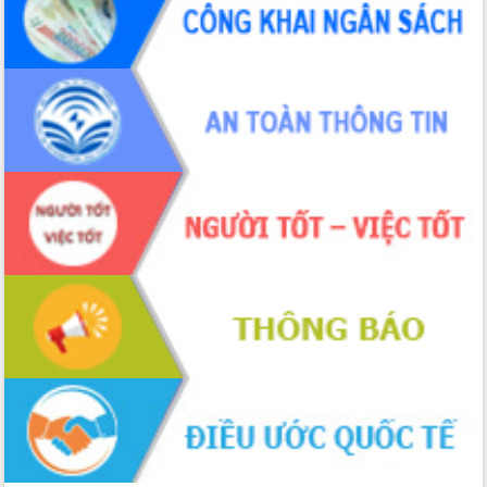
UBND tỉnh họp báo định kỳ tháng 4
năm 2026
Hội thảo khoa học “Giải pháp thúc đẩy
phát triển nền kinh tế xanh tại tỉnh
Đắk Lắk”
Tăng cường giám sát, đôn đốc thực
hiện nhiệm vụ quản lý tài sản công
hàng tuần
Tháo gỡ những vướng mắc, đẩy mạnh
công tác cải cách thủ tục hành chính
tại Trung tâm Phục vụ hành chính
công tỉnh
Đắk Lắk: Tôn vinh 46 giải pháp tại Hội
thi Sáng tạo Kỹ thuật 2024 - 2025
Đắk Lắk rà soát, điều chỉnh Đề án 190
về phát triển nuôi trồng thủy sản
Phó Chủ tịch UBND tỉnh Đắk Lắk
Trương Công Thái kiểm tra thực địa
Dự án cao tốc Khánh Hòa - Buôn Ma
Thuột