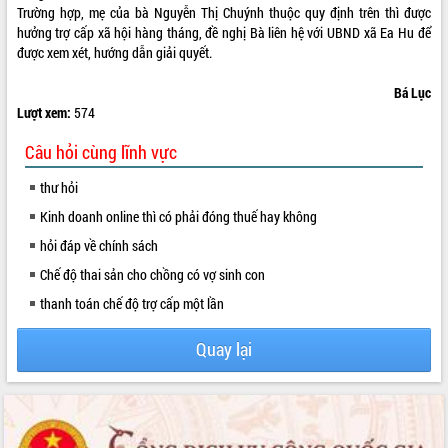
Trường hợp, mẹ của bà Nguyễn Thị Chuýnh thuộc quy định trên thì được
VIDEO
hưởng trợ cấp xã hội hàng tháng, đề nghị Bà liên hệ với UBND xã Ea Hu để
được xem xét, hướng dẫn giải quyết.
Bá Lục
Lượt xem:
574
Câu hỏi cùng lĩnh vực
thư hỏi
Kinh doanh online thì có phải đóng thuế hay không
Trailer Lễ hội Sầu riêng Đắk Lắk năm
hỏi đáp về chính sách
2026
Khám bệnh, cấp phát thuốc miễn phí
Chế độ thai sản cho chồng có vợ sinh con
và tặng quà người dân xã Cư Pui
thanh toán chế độ trợ cấp một lần
Hội nghị UBND tỉnh Đắk Lắk thường kỳ
tháng 7/2026
Quay lại
Lễ truy tặng danh hiệu “Bà Mẹ Việt
ALBUM ẢNH
Nam Anh hùng” và trao Huân chương
Lao động
UBND tỉnh Đắk Lắk triển khai nhiệm
vụ 6 tháng cuối năm 2026