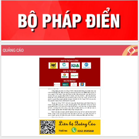
Định vị cà phê Việt Nam như một “di
sản sống” trong dòng chảy toàn cầu
Xây dựng nông thôn mới: Nâng cao đời
sống người dân từ những mô hình thiết
thực
Quyết liệt tháo gỡ vướng mắc, đẩy
nhanh tiến độ các dự án trọng điểm
trong Khu kinh tế Nam Phú Yên
QUẢNG CÁO
Hòn Yến phát triển du lịch gắn với bảo
tồn biển
Lấy ý kiến điều chỉnh Quy hoạch tỉnh
Đắk Lắk thời kỳ 2021-2030, tầm nhìn
đến năm 2050
Phát động chiến dịch 30 ngày đêm
giải phóng mặt bằng Tuyến đường bộ
ven biển
Đắk Lắk nỗ lực thúc đẩy tăng trưởng
kinh tế từ 10% trở lên trong Quý
II/2026
Đắk Lắk ký kết thỏa thuận hợp tác về
chuyển đổi số giai đoạn 2026 – 2030