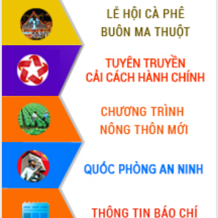
sầu riêng tại Đắk Lắk
Trình diễn nghệ thuật chế biến các
món ăn từ sầu riêng
Đắk Lắk công bố Quy hoạch và xúc
tiến đầu tư tỉnh
Ngành cá ngừ Đắk Lắk chủ động thích
ứng để giữ vững thị trường xuất khẩu
Diễn đàn Kinh tế tư nhân Việt Nam đột
phá cơ chế - Hợp tác công tư
Đề án 06 tạo bước ngoặt đột phá trong
cải cách hành chính tỉnh Đắk Lắk
Kết nối tour, đẩy mạnh chuyển đổi số
để phát triển du lịch Đắk Lắk
Khởi động Dự án Đầu tư xây dựng hạ
tầng kỹ thuật Cụm công nghiệp Tân
Tiến
Gặp mặt các cơ quan báo chí nhân Kỷ
niệm 101 năm Ngày Báo chí Cách
mạng Việt Nam
Đắk Lắk sơ kết 4 năm triển khai thực