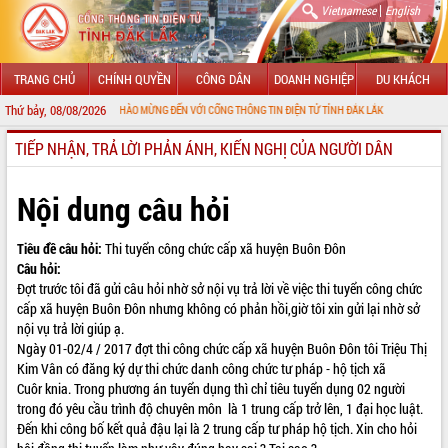
|
Vietnamese
English
TRANG CHỦ
CHÍNH QUYỀN
CÔNG DÂN
DOANH NGHIỆP
DU KHÁCH
Thứ bảy, 08/08/2026
CHÀO MỪNG ĐẾN VỚI CỔNG THÔNG TIN ĐIỆN TỬ TỈNH ĐẮK LẮK
TIẾP NHẬN, TRẢ LỜI PHẢN ÁNH, KIẾN NGHỊ CỦA NGƯỜI DÂN
GIỚI THIỆU
LÃNH ĐẠO UBND TỈNH
Nội dung câu hỏi
TIN TỨC SỰ KIỆN
Tiêu đề câu hỏi:
Thi tuyển công chức cấp xã huyện Buôn Đôn
Câu hỏi:
SỞ, BAN, NGÀNH
Đợt trước tôi đã gửi câu hỏi nhờ sở nội vụ trả lời về việc thi tuyển công chức
cấp xã huyện Buôn Đôn nhưng không có phản hồi,giờ tôi xin gửi lại nhờ sở
UBND CÁC XÃ, PHƯỜNG
nội vụ trả lời giúp ạ.
Ngày 01-02/4 / 2017 đợt thi công chức cấp xã huyện Buôn Đôn tôi Triệu Thị
THÔNG TIN CHỈ ĐẠO ĐIỀU HÀNH
Kim Vân có đăng ký dự thi chức danh công chức tư pháp - hộ tịch xã
Cuôr knia. Trong phương án tuyển dụng thì chỉ tiêu tuyển dụng 02 người
HỆ THỐNG VĂN BẢN
trong đó yêu cầu trình độ chuyên môn là 1 trung cấp trở lên, 1 đại học luật.
Đến khi công bố kết quả đậu lại là 2 trung cấp tư pháp hộ tịch. Xin cho hỏi
VĂN BẢN HĐND TỈNH