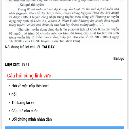
VIDEO
Nội dung trả lời chi tiết
TẠI ĐÂY
​Bá Lục
Lượt xem:
1971
Khám bệnh, cấp phát thuốc miễn phí
và tặng quà người dân xã Cư Pui
Câu hỏi cùng lĩnh vực
Hội nghị UBND tỉnh Đắk Lắk thường kỳ
tháng 7/2026
Hỏi về việc cấp thẻ cccd
Lễ truy tặng danh hiệu “Bà Mẹ Việt
hỏi
Nam Anh hùng” và trao Huân chương
Thi bằng lái xe
Lao động
ALBUM ẢNH
UBND tỉnh Đắk Lắk triển khai nhiệm
Cấp thẻ căn cước
vụ 6 tháng cuối năm 2026
Đổi chứng minh nhân dân
Kỳ họp thứ Hai, Hội đồng nhân dân
tỉnh khóa XI quyết nghị nhiều nội dung