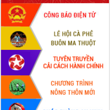
món ăn từ sầu riêng
Đắk Lắk công bố Quy hoạch và xúc
tiến đầu tư tỉnh
Ngành cá ngừ Đắk Lắk chủ động thích
ứng để giữ vững thị trường xuất khẩu
Diễn đàn Kinh tế tư nhân Việt Nam đột
phá cơ chế - Hợp tác công tư
Đề án 06 tạo bước ngoặt đột phá trong
cải cách hành chính tỉnh Đắk Lắk
Kết nối tour, đẩy mạnh chuyển đổi số
để phát triển du lịch Đắk Lắk
Khởi động Dự án Đầu tư xây dựng hạ
tầng kỹ thuật Cụm công nghiệp Tân
Tiến
Gặp mặt các cơ quan báo chí nhân Kỷ
niệm 101 năm Ngày Báo chí Cách
mạng Việt Nam
Đắk Lắk sơ kết 4 năm triển khai thực
hiện Đề án 06 của Chính phủ
Họp báo thông tin về Hội nghị Công bố