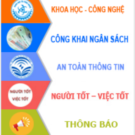
Hội thảo khoa học “Giải pháp thúc đẩy
phát triển nền kinh tế xanh tại tỉnh
Đắk Lắk”
Tăng cường giám sát, đôn đốc thực
hiện nhiệm vụ quản lý tài sản công
hàng tuần
Tháo gỡ những vướng mắc, đẩy mạnh
công tác cải cách thủ tục hành chính
tại Trung tâm Phục vụ hành chính
công tỉnh
Đắk Lắk: Tôn vinh 46 giải pháp tại Hội
thi Sáng tạo Kỹ thuật 2024 - 2025
Đắk Lắk rà soát, điều chỉnh Đề án 190
về phát triển nuôi trồng thủy sản
Phó Chủ tịch UBND tỉnh Đắk Lắk
Trương Công Thái kiểm tra thực địa
Dự án cao tốc Khánh Hòa - Buôn Ma
Thuột
Định vị cà phê Việt Nam như một “di
sản sống” trong dòng chảy toàn cầu