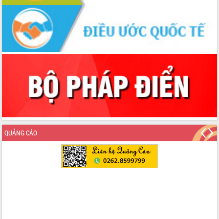
Xây dựng nông thôn mới: Nâng cao đời
sống người dân từ những mô hình thiết
thực
Quyết liệt tháo gỡ vướng mắc, đẩy
nhanh tiến độ các dự án trọng điểm
trong Khu kinh tế Nam Phú Yên
Hòn Yến phát triển du lịch gắn với bảo
tồn biển
Lấy ý kiến điều chỉnh Quy hoạch tỉnh
Đắk Lắk thời kỳ 2021-2030, tầm nhìn
đến năm 2050
Phát động chiến dịch 30 ngày đêm
giải phóng mặt bằng Tuyến đường bộ
QUẢNG CÁO
ven biển
Đắk Lắk nỗ lực thúc đẩy tăng trưởng
kinh tế từ 10% trở lên trong Quý
II/2026
Đắk Lắk ký kết thỏa thuận hợp tác về
chuyển đổi số giai đoạn 2026 – 2030
với Tập đoàn Bưu chính Viễn thông
Việt Nam