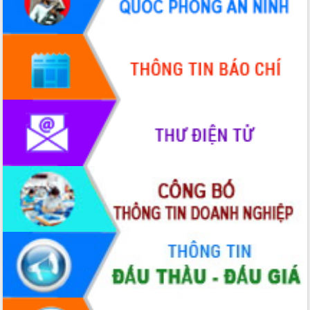
Quy hoạch và Xúc tiến đầu tư tỉnh Đắk
Lắk
Khơi thông điểm nghẽn, đẩy nhanh
giải ngân vốn khắc phục thiên tai
HĐND tỉnh thông qua điều chỉnh Quy
hoạch tỉnh thời kỳ 2021-2030
Hội thảo góp ý hồ sơ điều chỉnh quy
hoạch tỉnh Đắk Lắk thời kỳ 2021-2030,
tầm nhìn đến năm 2050
Nâng cao hiệu quả hoạt động của các
doanh nghiệp nhà nước
Hội nghị triển khai kết nối mạng
truyền số liệu chuyên dùng phục vụ cơ
quan Đảng, Nhà nước
Lễ phát động chuỗi hoạt động chung
tay làm sạch môi trường
Xã Ea Kar bước chuyển mình trong
công tác cải cách hành chính mô hình
mới
UBND tỉnh họp báo định kỳ tháng 4
năm 2026