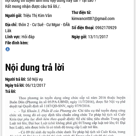
hội đồng thi tuyển làm như vậy đúng hay sai ? Tại sao ?
Rất mong nhận được câu trả lời./.
ĐIỂM TIN VĂN BẢN
Thư điện tử:
Người gửi:
Triệu Thị Kim Vân
kimvancntt87@gmail.com
QUY HOẠCH - KẾ HOẠCH
Địa chỉ:
thôn 2 - Cư Suê - Cư Mgar - ĐĂk
Số điện thoại:
0962170929
Lăk
Lĩnh vực:
Hỏi đáp
Ngày gửi:
13/11/2017
File đính kèm:
Nội dung trả lời
Người trả lời:
Sở Nội vụ
Ngày trả lời:
06/12/2017
Trả lời: